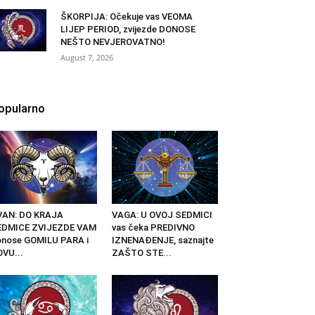
ŠKORPIJA: Očekuje vas VEOMA
LIJEP PERIOD, zvijezde DONOSE
NEŠTO NEVJEROVATNO!
August 7, 2026
opularno
VAN: DO KRAJA
VAGA: U OVOJ SEDMICI
EDMICE ZVIJEZDE VAM
vas čeka PREDIVNO
nose GOMILU PARA i
IZNENAĐENJE, saznajte
VU...
ZAŠTO STE...