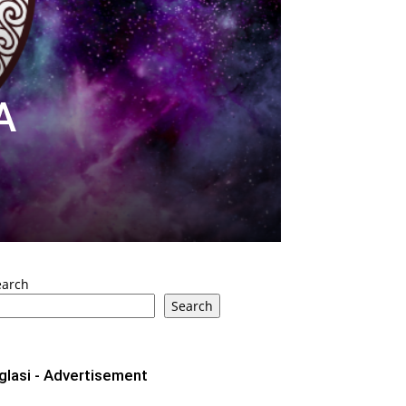
A
earch
Search
glasi - Advertisement