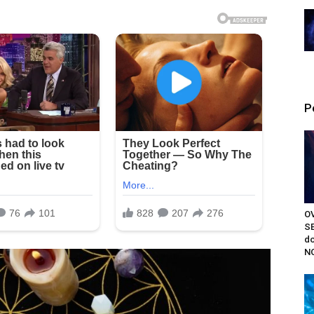
P
O
S
do
NO