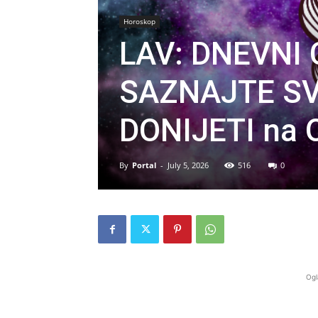
Horoskop
LAV: DNEVNI
SAZNAJTE SV
DONIJETI na 
By
Portal
-
July 5, 2026
516
0
Ogl