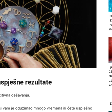
RA
I
P
M
Lj
Č
Ne
uspješne rezultate
L
ko
tivna dešavanja.
I
oji vam je oduzimao mnogo vremena ili ćete uspješno