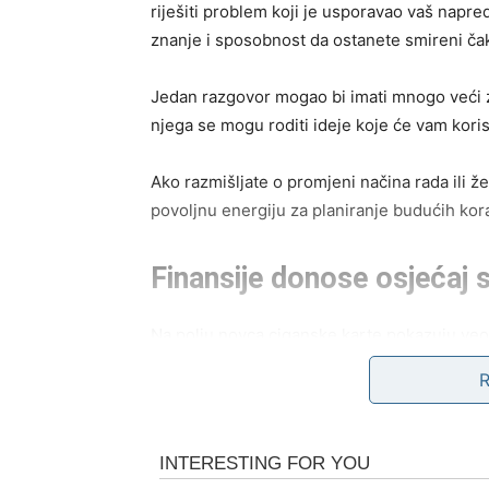
riješiti problem koji je usporavao vaš napre
znanje i sposobnost da ostanete smireni čak
Jedan razgovor mogao bi imati mnogo veći zn
njega se mogu roditi ideje koje će vam kori
Ako razmišljate o promjeni načina rada ili 
povoljnu energiju za planiranje budućih kor
Finansije donose osjećaj s
Na polju novca ciganske karte pokazuju veo
Moguća je isplata koju ste očekivali, povrat s
obaveze koje su vas opterećivale. Osjetićete
situacija razvija mnogo bolje nego u preth