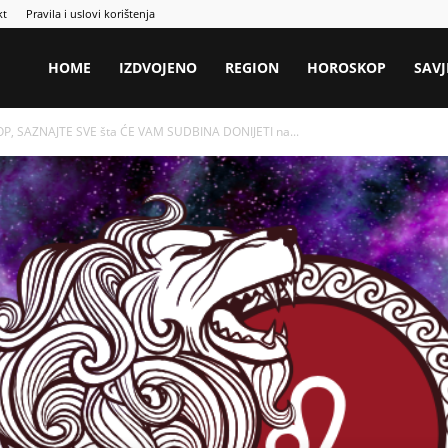
kt
Pravila i uslovi korištenja
HOME
IZDVOJENO
REGION
HOROSKOP
SAVJ
, SAZNAJTE SVE šta ĆE VAM SUDBINA DONIJETI na...