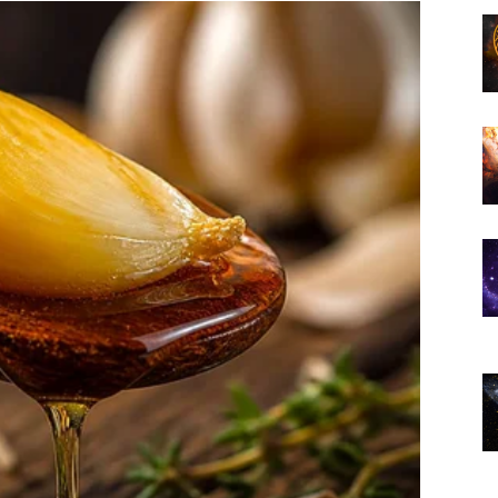
 naredne dane i pažljivo rasporedite svoje troškove.
sigurnosti.
 koji će vam koristiti kada je riječ o upravljanju
go lijepih emocija
l srca i iskrenih osjećaja.
da ćete upoznati osobu koja će vas osvojiti vedrinom,
že djelovati sasvim slučajno, ali će ostaviti snažan
počne priča koja će u narednom periodu postati veoma