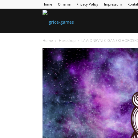
Home
O nama
Privacy Policy
Impressum
Konta
Games
Home
Horoskop
LAV: DNEVNI CIGANSKI HOROSKOP
Portal