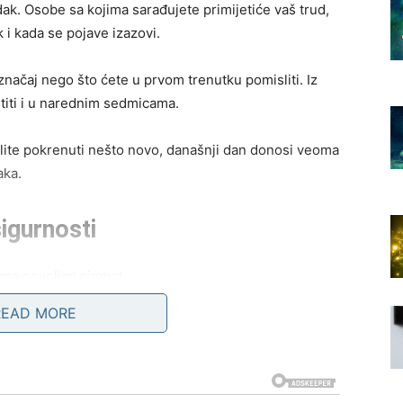
dak. Osobe sa kojima sarađujete primijetiće vaš trud,
 i kada se pojave izazovi.
ačaj nego što ćete u prvom trenutku pomisliti. Iz
stiti i u narednim sedmicama.
želite pokrenuti nešto novo, današnji dan donosi veoma
aka.
igurnosti
ma povoljan simbol.
READ MORE
redstava ili priliv koji će vam omogućiti da riješite
 veliko olakšanje kada shvatite da se finansijska
odnom periodu.