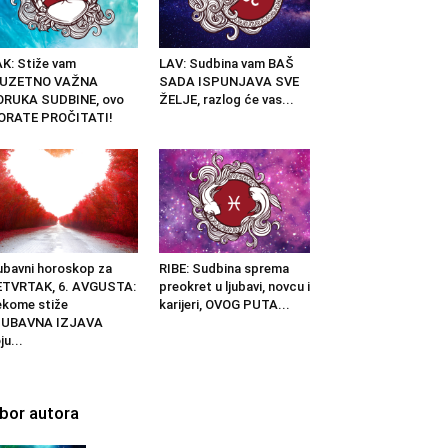
K: Stiže vam
LAV: Sudbina vam BAŠ
ZUZETNO VAŽNA
SADA ISPUNJAVA SVE
ORUKA SUDBINE, ovo
ŽELJE, razlog će vas...
ORATE PROČITATI!
ubavni horoskop za
RIBE: Sudbina sprema
ETVRTAK, 6. AVGUSTA:
preokret u ljubavi, novcu i
kome stiže
karijeri, OVOG PUTA...
JUBAVNA IZJAVA
ju...
zbor autora