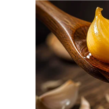
Danas je dobro vrijeme da napravite plan za
Takav pristup donijeće vam dodatni osjećaj 
Jedna osoba mogla bi vam dati koristan savjet
novcem.
Ljubavni život donosi mno
Na polju ljubavi ciganske karte donose simbo
Ako ste slobodni, postoji velika mogućnost 
iskrenošću i pozitivnom energijom. Susret mo
utisak na vas.
Nemojte se iznenaditi ako upravo danas za
važna.