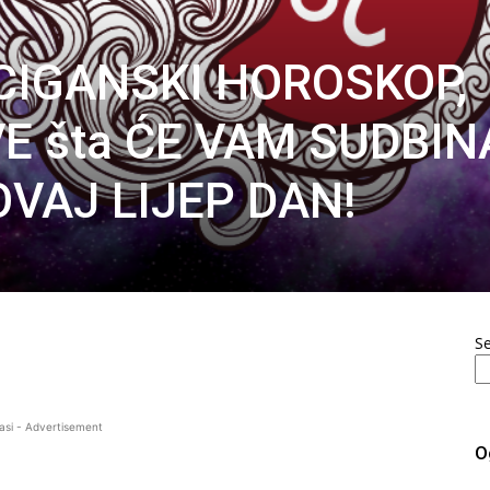
 CIGANSKI HOROSKOP,
E šta ĆE VAM SUDBIN
OVAJ LIJEP DAN!
S
asi - Advertisement
O