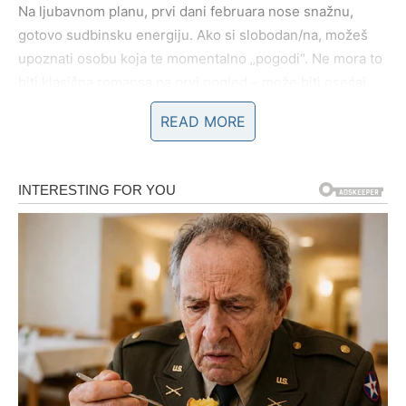
Na ljubavnom planu, prvi dani februara nose snažnu,
gotovo sudbinsku energiju. Ako si slobodan/na, možeš
upoznati osobu koja te momentalno „pogodi“. Ne mora to
biti klasična romansa na prvi pogled – može biti osećaj
prepoznavanja, razgovor koji te vuče, pogled koji se
READ MORE
pamti. Ovo je susret koji menja perspektivu i vraća veru u
emocije.
Ako si u vezi, magija se manifestuje kroz produbljivanje
odnosa. Razgovori postaju iskreniji, barijere se spuštaju,
a ti i partner kao da ponovo pronalazite jedno drugo. Ako
je bilo distance, ona se topi. Ako je bilo nesporazuma,
dolazi razumevanje. Ovan u ovom periodu ima priliku da
doživi
čudo pomirenja
, ali i čudo jasne odluke – da znaš
tačno gde stojiš i šta želiš.
Posebno važan momenat je tvoja sposobnost da: