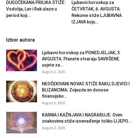
DUGOČEKANA PRILIKA STIŽE:
Ljubavni horoskop za
Vodolija, Lav i Rak ulaze u
ČETVRTAK, 6. AVGUSTA:
period koji...
Nekome stiže LJUBAVNA
IZJAVA koju...
Izbor autora
Ljubavni horoskop za PONEDJELJAK, 3.
AVGUSTA: Planete stvaraju SAVRŠENE
uvjete za...
August 2, 2026
NEOČEKIVANI NOVAC STIŽE RAKU, DJEVICI I
BLIZANCIMA: Zvijezde im donose
finansijsko...
August 6, 2026
KARMA I KAŽNJAVA I NAGRAĐUJE: Ovim
znakovima stiže iznenađenje toliko LIJEPO...
August 2, 2026