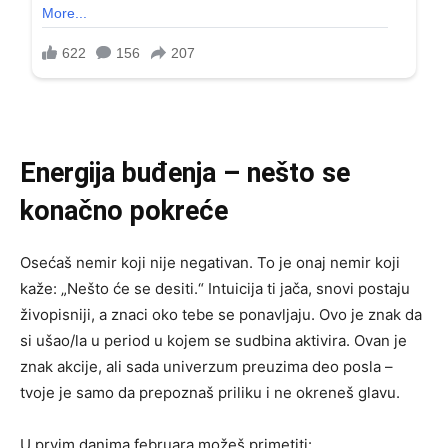
Energija buđenja – nešto se
konačno pokreće
Osećaš nemir koji nije negativan. To je onaj nemir koji
kaže: „Nešto će se desiti.“ Intuicija ti jača, snovi postaju
živopisniji, a znaci oko tebe se ponavljaju. Ovo je znak da
si ušao/la u period u kojem se sudbina aktivira. Ovan je
znak akcije, ali sada univerzum preuzima deo posla –
tvoje je samo da prepoznaš priliku i ne okreneš glavu.
U prvim danima februara možeš primetiti: