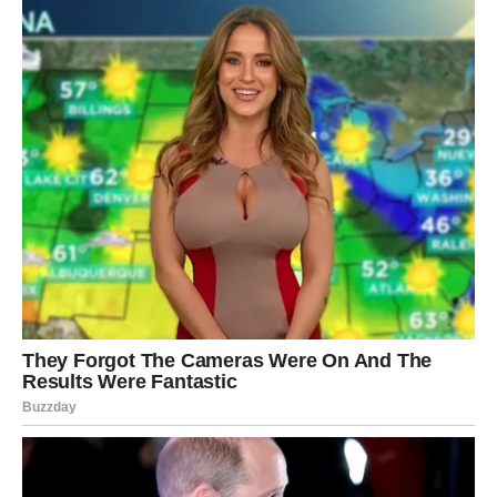
dalje sa svojom prepoznatljivom hrabrošću.
Osećaš:
jaču povezanost sa sobom
jasniju sliku budućnosti
spremnost da pustiš ono što te koči
hrabrost da kažeš „ne“ svemu što te iscrpljuje
Ovo je znak da si ušao/la u novu fazu lične snage. Magija
nije u spoljašnjim okolnostima, već u tvojoj sposobnosti
da ih sada vodiš, a ne da te nose.
Znaci pored puta – obrati pažnju