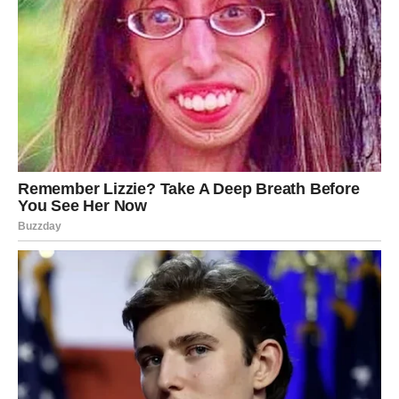
Saveti za ovna u prvim danima
februara
Da bi u potpunosti iskoristio/la energiju magije i čuda,
važno je da:
veruješ procesu, čak i kada ne vidiš celu sliku
ne forsiraš – ono što je tvoje dolazi samo
ostaneš otvoren/na za nova iskustva
ne dozvoliš starim strahovima da upravljaju tvojim
izborima
Ovo je vreme kada se snovi mogu približiti stvarnosti, ali