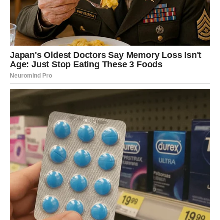
kažeš ono što si dugo držao/la u sebi
pokažeš emocije bez straha od slabosti
prepoznaš ko je zaista uz tebe
Ljubavna magija dolazi kada prestaneš da se boriš i
dozvoliš srcu da vodi.
Posao i novac – nagrada za
hrabrost
Na poslovnom planu, prvi dani februara donose preokret
koji deluje kao čudo, ali je zapravo nagrada za tvoju