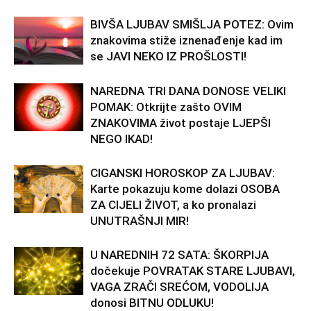
BIVŠA LJUBAV SMIŠLJA POTEZ: Ovim
znakovima stiže iznenađenje kad im
se JAVI NEKO IZ PROŠLOSTI!
NAREDNA TRI DANA DONOSE VELIKI
POMAK: Otkrijte zašto OVIM
ZNAKOVIMA život postaje LJEPŠI
NEGO IKAD!
CIGANSKI HOROSKOP ZA LJUBAV:
Karte pokazuju kome dolazi OSOBA
ZA CIJELI ŽIVOT, a ko pronalazi
UNUTRAŠNJI MIR!
U NAREDNIH 72 SATA: ŠKORPIJA
dočekuje POVRATAK STARE LJUBAVI,
VAGA ZRAČI SREĆOM, VODOLIJA
donosi BITNU ODLUKU!