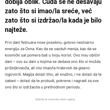
dobija oblik. Čuda se ne dešavaju
zato što si imao/la sreće, već
zato što si izdržao/la kada je bilo
najteže.
Prvi dani februara nose posebnu, gotovo nestvarnu
energiju za Ovna. Kao da se vazduh menja, kao da se
kosmički sat pomera baš u tvoju korist. Ovo nisu obični
dani – ovo su dani u kojima se dešava ono što si možda
priželjkivao/la, ali nisi imao/la hrabrosti da glasno
izgovoriš. Magija dolazi tiho, ali snažno, i ne dolazi da te
zabavi – dolazi da te probudi, pokrene i nagradi za sve
ono što si izdržao/la u prethodnom periodu.
Sadržaj se nastavlja nakon oglasa