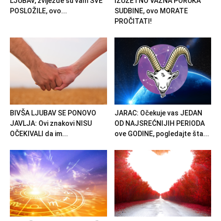
LJUBAV, zvijezde su vam SVE
IZUZETNO VAŽNA PORUKA
POSLOŽILE, ovo...
SUDBINE, ovo MORATE
PROČITATI!
BIVŠA LJUBAV SE PONOVO
JARAC: Očekuje vas JEDAN
JAVLJA: Ovi znakovi NISU
OD NAJSREĆNIJIH PERIODA
OČEKIVALI da im...
ove GODINE, pogledajte šta...