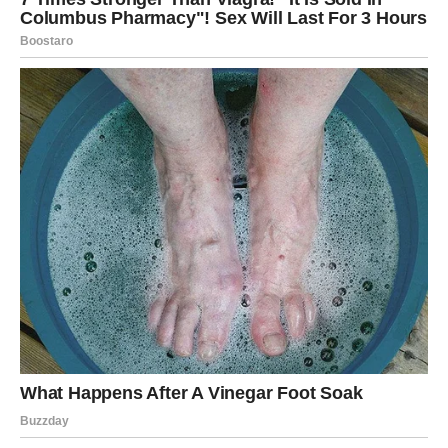
razgovor koji si odlagao/la – sada je pravi trenutak. Magija
se ovde ogleda u tome što se prepreke smanjuju, a
rešenja dolaze brže nego inače.
Novac dolazi kao potvrda da si na dobrom putu, ali i kao
podsetnik da znaš svoju vrednost. Ne pristaj na manje
nego što zaslužuješ.
Unutrašnja transformacija –
najveće čudo
Iako će se spolja dešavati lepe stvari, najveće čudo za
Ovna u prvim danima februara dešava se iznutra.
Počinješ da shvataš koliko si porastao/la. Ono što te je
ranije izbacivalo iz ravnoteže sada te samo kratko
dotakne. Donosiš odluke sa više mira, manje impulsa, ali i