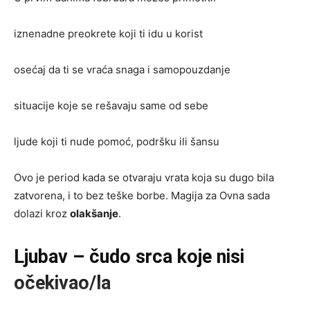
iznenadne preokrete koji ti idu u korist
osećaj da ti se vraća snaga i samopouzdanje
situacije koje se rešavaju same od sebe
ljude koji ti nude pomoć, podršku ili šansu
Ovo je period kada se otvaraju vrata koja su dugo bila
zatvorena, i to bez teške borbe. Magija za Ovna sada
dolazi kroz
olakšanje
.
Ljubav – čudo srca koje nisi
očekivao/la