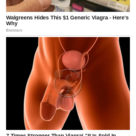
izdrzljivost . Možda nisi video/la rezultate odmah, možda
si imao/la osećaj da se tvoj trud ne primećuje – ali sada
dolazi trenutak kada se stvari pomeraju.
Moguće su:
iznenadne prilike ili pozivi
priznanje za rad koji je ranije bio zanemaren
finansijsko olakšanje ili neočekivani priliv
nova ideja koja ima potencijal da donese dugoročnu
stabilnost
Ovan u ovom periodu dobija vetar u leđa. Ako si
planirao/la promenu posla, pokretanje nečeg novog ili