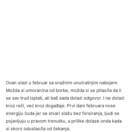
Ovan ulazi u februar sa snažnim unutrašnjim nabojem.
Možda si umoran/na od borbe, možda si se pitao/la da li
se sav trud isplati, ali baš sada dolazi odgovor. I ne dolazi
kroz reči, već kroz događaje. Prvi dani februara nose
energiju čuda jer se stvari slažu bez forsiranja, ljudi se
pojavljuju u pravom trenutku, a prilike dolaze onda kada
si skoro odustao/la od čekanja.