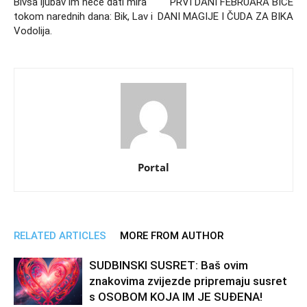
Bivša ljubav im neće dati mira
PRVI DANI FEBRUARA BIĆE
tokom narednih dana: Bik, Lav i
DANI MAGIJE I ČUDA ZA BIKA
Vodolija.
Portal
RELATED ARTICLES
MORE FROM AUTHOR
SUDBINSKI SUSRET: Baš ovim
znakovima zvijezde pripremaju susret
s OSOBOM KOJA IM JE SUĐENA!