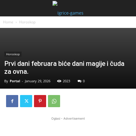
Home
Horoskop
Horoskop
Prvi dani februara biće dani magije i čuda
za ovna.
By
Portal
-
January 29, 2026
2023
0
Oglasi - Advertisement