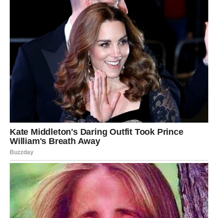
U prvim danima februara, univerzum će ti slati jasne
znake. To mogu biti ponavljajući brojevi, snovi koji se
pamte, rečenice koje čuješ „slučajno“, susreti koji deluju
beznačajno, ali ostavljaju trag. Ne ignoriši te signale. Oni
su tu da te usmere.
Ako osetiš poriv da:
se javiš nekome – uradi to
promeniš plan – veruj tom osećaju
odmoriš ili usporiš – poslušaj telo
Magija se često krije u malim odlukama koje prave veliku
razliku.