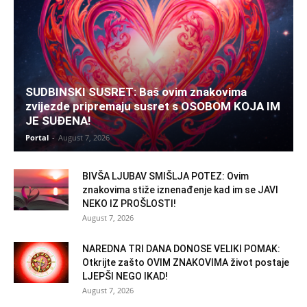
SUDBINSKI SUSRET: Baš ovim znakovima
zvijezde pripremaju susret s OSOBOM KOJA IM
JE SUĐENA!
Portal
-
August 7, 2026
BIVŠA LJUBAV SMIŠLJA POTEZ: Ovim
znakovima stiže iznenađenje kad im se JAVI
NEKO IZ PROŠLOSTI!
August 7, 2026
NAREDNA TRI DANA DONOSE VELIKI POMAK:
Otkrijte zašto OVIM ZNAKOVIMA život postaje
LJEPŠI NEGO IKAD!
August 7, 2026