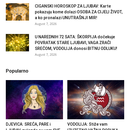
CIGANSKI HOROSKOP ZA LJUBAV: Karte
pokazuju kome dolazi OSOBA ZA CIJELI ŽIVOT,
a ko pronalazi UNUTRAŠNJI MIR!
August 7, 2026
U NAREDNIH 72 SATA: ŠKORPIJA dočekuje
POVRATAK STARE LJUBAVI, VAGA ZRAČI
SREĆOM, VODOLIJA donosi BITNU ODLUKU!
August 7, 2026
Popularno
DJEVICA: SREĆA, PARE i
VODOLIJA: Stiže vam