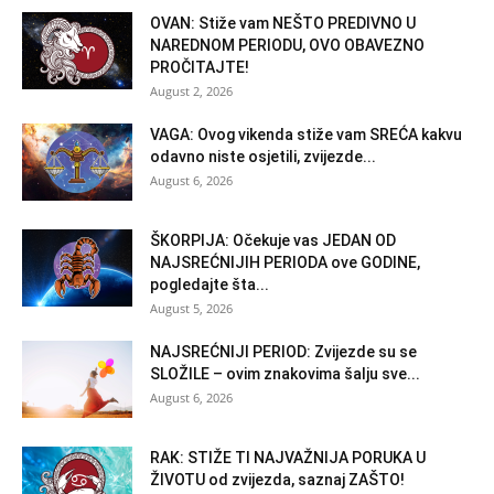
OVAN: Stiže vam NEŠTO PREDIVNO U
NAREDNOM PERIODU, OVO OBAVEZNO
PROČITAJTE!
August 2, 2026
VAGA: Ovog vikenda stiže vam SREĆA kakvu
odavno niste osjetili, zvijezde...
August 6, 2026
ŠKORPIJA: Očekuje vas JEDAN OD
NAJSREĆNIJIH PERIODA ove GODINE,
pogledajte šta...
August 5, 2026
NAJSREĆNIJI PERIOD: Zvijezde su se
SLOŽILE – ovim znakovima šalju sve...
August 6, 2026
RAK: STIŽE TI NAJVAŽNIJA PORUKA U
ŽIVOTU od zvijezda, saznaj ZAŠTO!