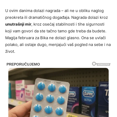
U ovim danima dolazi nagrada – ali ne u obliku naglog
preokreta ili dramatičnog događaja. Nagrada dolazi kroz
unutrašnji mir
, kroz osećaj stabilnosti i tihe sigurnosti
koji vam govori da ste tačno tamo gde treba da budete.
Magija februara za Bika ne dolazi glasno. Ona se uvlači
polako, ali ostaje dugo, menjajući vaš pogled na sebe i na
život.