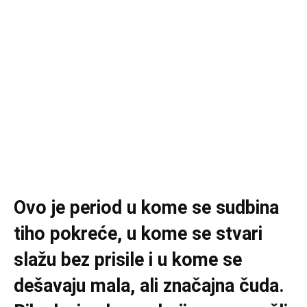
Ovo je period u kome se sudbina
tiho pokreće, u kome se stvari
slažu bez prisile i u kome se
dešavaju mala, ali značajna čuda.