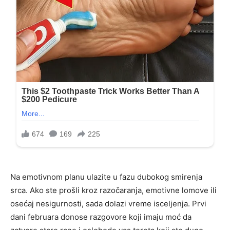
Na emotivnom planu ulazite u fazu dubokog smirenja
srca. Ako ste prošli kroz razočaranja, emotivne lomove ili
osećaj nesigurnosti, sada dolazi vreme isceljenja. Prvi
dani februara donose razgovore koji imaju moć da