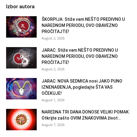
Izbor autora
ŠKORPIJA: Stiže vam NEŠTO PREDIVNO U
NAREDNOM PERIODU, OVO OBAVEZNO
PROČITAJTE!
August 2, 2026
JARAC: Stiže vam NEŠTO PREDIVNO U
NAREDNOM PERIODU, OVO OBAVEZNO
PROČITAJTE!
August 2, 2026
JARAC: NOVA SEDMICA nosi JAKO PUNO
IZNENAĐENJA, pogledajte ŠTA VAS
OČEKUJE!
August 1, 2026
NAREDNA TRI DANA DONOSE VELIKI POMAK:
Otkrijte zašto OVIM ZNAKOVIMA život...
August 7, 2026