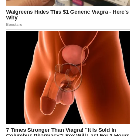
Na duhovnom nivou, ovi dani vraćaju vam veru u čuda –
ona tiha, životna, koja menjaju unutrašnji osećaj
stvarnosti. Čudo može biti mir s kojim se budite, odluka
da pustite ono što vas je sputavalo ili hrabrost da
poverujete u sebe. Magija ovog perioda dolazi iznutra.
Intuicija vam je snažna i pouzdana. Unutrašnji glas sada
zna put. Ako osećate da treba da sačekate – sačekajte.
Ako osećate da je vreme za korak napred – ne sumnjajte.
Prvi dani februara nisu vreme za brzinu, već za poverenje
u proces.
Na kraju, Bik dobija potvrdu da ništa nije bilo uzalud.
Sve
što ste prošli imalo je svrhu i dovelo vas je upravo ovde –