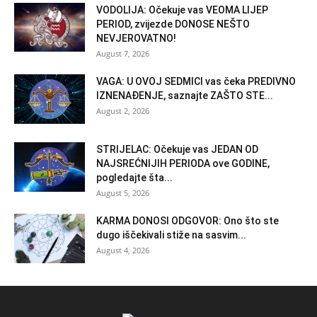
VODOLIJA: Očekuje vas VEOMA LIJEP
PERIOD, zvijezde DONOSE NEŠTO
NEVJEROVATNO!
August 7, 2026
VAGA: U OVOJ SEDMICI vas čeka PREDIVNO
IZNENAĐENJE, saznajte ZAŠTO STE...
August 2, 2026
STRIJELAC: Očekuje vas JEDAN OD
NAJSREĆNIJIH PERIODA ove GODINE,
pogledajte šta...
August 5, 2026
KARMA DONOSI ODGOVOR: Ono što ste
dugo iščekivali stiže na sasvim...
August 4, 2026