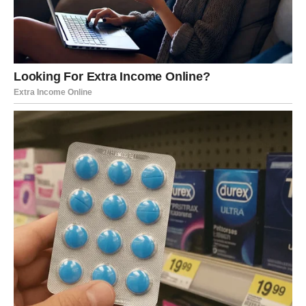
budete. Prvi dani februara donose vam snagu da
postavite granice bez griže savesti i da se udaljite od
svega što vam crpi energiju. Ovo nije sebičnost – ovo je
zdrava briga o sebi.
Zdravlje se poboljšava onda kada sebi dozvolite da
usporite. Umor koji se nagomilavao traži pažnju i nežnost.
Ovo je idealno vreme za povratak rutini koja vam prija, za
male rituale koji hrane i telo i dušu. Odmor, san i mirno
okruženje sada imaju snažan isceljujući efekat.
Porodični odnosi ulaze u fazu smirivanja. Ako je bilo
napetosti ili distance, sada se otvara prostor za pomirenje
i iskrene razgovore. Bik oseća potrebu da pruži
sigurnost, ali i da konačno dobije podršku koju je dugo
davao drugima. Osećaj pripadnosti postaje jači, a odnosi
topliji.