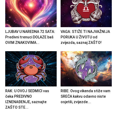
LJUBAV U NAREDNA 72 SATA:
VAGA: STIŽE TI NAJVAŽNIJA
Predivni trenuci DOLAZE baš
PORUKA U ŽIVOTU od
OVIM ZNAKOVIMA...
zvijezda, saznaj ZAŠTO!
RAK: U OVOJ SEDMICI vas
RIBE: Ovog vikenda stiže vam
čeka PREDIVNO
SREĆA kakvu odavno niste
IZNENAĐENJE, saznajte
osjetili, zvijezde...
ZAŠTO STE...