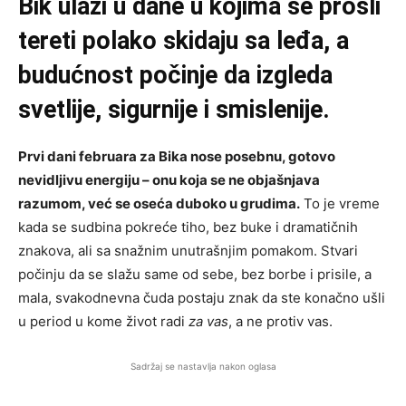
Bik ulazi u dane u kojima se prošli
tereti polako skidaju sa leđa, a
budućnost počinje da izgleda
svetlije, sigurnije i smislenije.
Prvi dani februara za Bika nose posebnu, gotovo
nevidljivu energiju – onu koja se ne objašnjava
razumom, već se oseća duboko u grudima.
To je vreme
kada se sudbina pokreće tiho, bez buke i dramatičnih
znakova, ali sa snažnim unutrašnjim pomakom. Stvari
počinju da se slažu same od sebe, bez borbe i prisile, a
mala, svakodnevna čuda postaju znak da ste konačno ušli
u period u kome život radi
za vas
, a ne protiv vas.
Sadržaj se nastavlja nakon oglasa