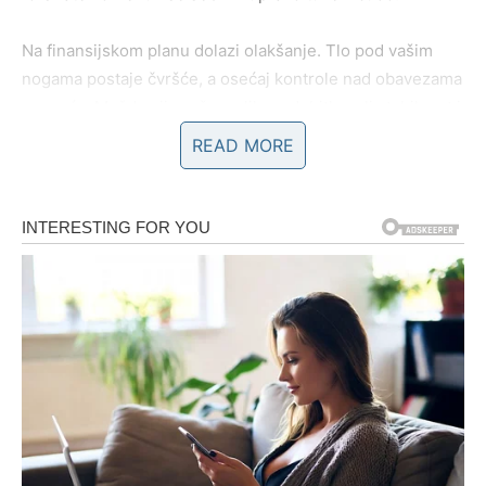
Na finansijskom planu dolazi olakšanje. Tlo pod vašim
nogama postaje čvršće, a osećaj kontrole nad obavezama
se vraća. Možda nije reč o velikom dobitku, ali stabilnost i
sigurnost koje sada dolaze vrede mnogo više. Rešenja se
READ MORE
pojavljuju onda kada ste već pomislili da ih nema, a brige
polako gube snagu.
Poslovno, ovo je period u kome se vaš trud konačno
primećuje. Dolazi potvrda da je vredelo biti strpljiv,
uporan i dosledan. Razgovor, ponuda ili priznanje mogu
vam vratiti veru u sebe i u ono što radite. Ovo nije vreme
za nagle poteze, već za mudre odluke koje se donose
smireno, jer svaki korak sada ima dugoročnu težinu.
Na ličnom nivou prolazite kroz tiho, ali snažno buđenje.
Jasnije osećate gde pripadate, a gde više ne želite da