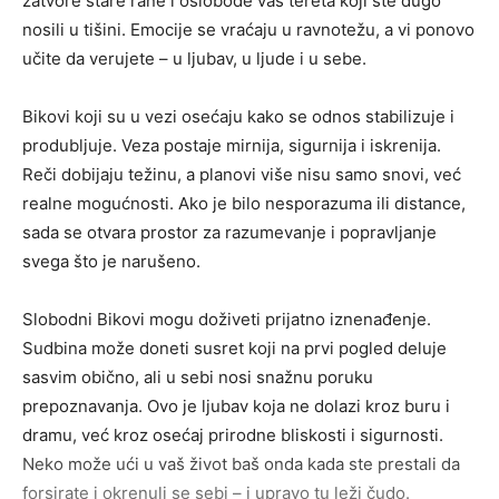
zatvore stare rane i oslobode vas tereta koji ste dugo
nosili u tišini. Emocije se vraćaju u ravnotežu, a vi ponovo
učite da verujete – u ljubav, u ljude i u sebe.
Bikovi koji su u vezi osećaju kako se odnos stabilizuje i
produbljuje. Veza postaje mirnija, sigurnija i iskrenija.
Reči dobijaju težinu, a planovi više nisu samo snovi, već
realne mogućnosti. Ako je bilo nesporazuma ili distance,
sada se otvara prostor za razumevanje i popravljanje
svega što je narušeno.
Slobodni Bikovi mogu doživeti prijatno iznenađenje.
Sudbina može doneti susret koji na prvi pogled deluje
sasvim obično, ali u sebi nosi snažnu poruku
prepoznavanja. Ovo je ljubav koja ne dolazi kroz buru i
dramu, već kroz osećaj prirodne bliskosti i sigurnosti.
Neko može ući u vaš život baš onda kada ste prestali da
forsirate i okrenuli se sebi – i upravo tu leži čudo.