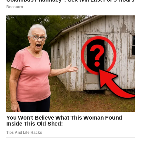
u period u kome se život polako, ali sigurno slaže u vašu
korist. Magija i čuda dolaze tiho, ali ostaju dugo. Pred
vama je faza u kojoj možete da dišete punim plućima,
verujete u sebe i sa mirom gledate ka onome što dolazi –
jer najbolje tek počinje.