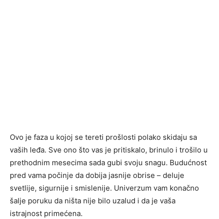
Ovo je faza u kojoj se tereti prošlosti polako skidaju sa
vaših leđa. Sve ono što vas je pritiskalo, brinulo i trošilo u
prethodnim mesecima sada gubi svoju snagu. Budućnost
pred vama počinje da dobija jasnije obrise – deluje
svetlije, sigurnije i smislenije. Univerzum vam konačno
šalje poruku da ništa nije bilo uzalud i da je vaša
istrajnost primećena.