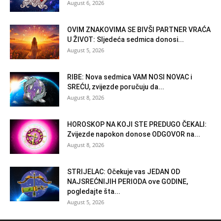
August 6, 2026
OVIM ZNAKOVIMA SE BIVŠI PARTNER VRAĆA
U ŽIVOT: Sljedeća sedmica donosi...
August 5, 2026
RIBE: Nova sedmica VAM NOSI NOVAC i
SREĆU, zvijezde poručuju da...
August 8, 2026
HOROSKOP NA KOJI STE PREDUGO ČEKALI:
Zvijezde napokon donose ODGOVOR na...
August 8, 2026
STRIJELAC: Očekuje vas JEDAN OD
NAJSREĆNIJIH PERIODA ove GODINE,
pogledajte šta...
August 5, 2026