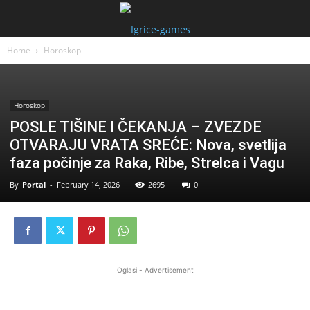
Home
Horoskop
Horoskop
POSLE TIŠINE I ČEKANJA – ZVEZDE
OTVARAJU VRATA SREĆE: Nova, svetlija
faza počinje za Raka, Ribe, Strelca i Vagu
By
Portal
-
February 14, 2026
2695
0
Oglasi - Advertisement