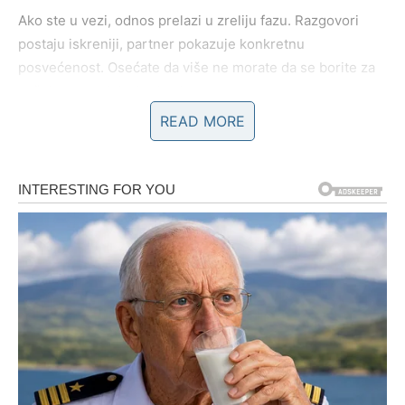
Ako ste u vezi, odnos prelazi u zreliju fazu. Razgovori
postaju iskreniji, partner pokazuje konkretnu
posvećenost. Osećate da više ne morate da se borite za
pažnju – ona dolazi prirodno.
READ MORE
Ako ste slobodni, sudbina vam može poslati osobu koja
vas neće uzdrmati – već umiriti. Biće to neko ko razume
vašu dubinu i ko ne beži od emocija.
Rak sada ulazi u fazu u kojoj ljubav ne boli – već jača.
Unutrašnji mir
Najveća promena kod vas nije spolja – već iznutra. Učite
da ne reagujete na svaku emociju impulzivno. Postavljate
granice. Birate sebe. I baš tu počinje lepše vreme.