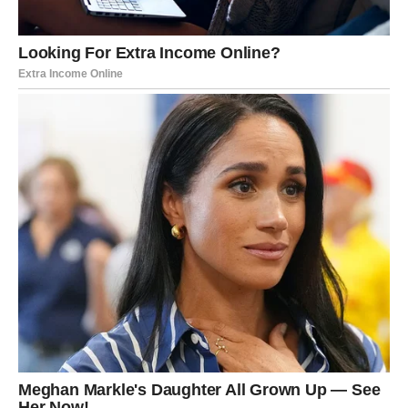
ton. Neko ko vas vidi, razume i prihvata bez potrebe da
vas menja.
Ovo je period u kojem Ribe prestaju da pate u tišini – i
počinju da sijaju.
Posao i sigurnost
Dolazi i olakšanje na finansijskom planu. Manji dobitak,
nova prilika ili stabilniji tok novca vraćaju vam sigurnost.
STRELAC – NOVI PRAVAC I
POVRATAK OPTIMIZMA
Strelac je znak koji živi od nade. Kada je ona poljuljana,
sve deluje teže. U prethodnom periodu možda ste osećali