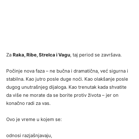
Za
Raka, Ribe, Strelca i Vagu
, taj period se završava.
Počinje nova faza – ne bučna i dramatična, već sigurna i
stabilna. Kao jutro posle duge noći. Kao olakšanje posle
dugog unutrašnjeg dijaloga. Kao trenutak kada shvatite
da više ne morate da se borite protiv života – jer on
konačno radi za vas.
Ovo je vreme u kojem se:
odnosi razjašnjavaju,