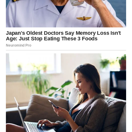
RIBE – ISCELJENJE SRCA I
OSTVARENJE ŽELJE
Ribe su u prethodnim mesecima možda osećale da daju
više nego što dobijaju. Vaša duša je bila umorna od
razočaranja, ali nikada niste prestali da verujete u ljubav.
Sada dolazi nagrada za tu veru.
Ljubav
Ako ste u vezi, dolazi zbližavanje, razumevanje i obnova
poverenja. Mogući su ozbiljni planovi za budućnost.
Ako ste slobodni, dolazi poznanstvo koje ima sudbinski