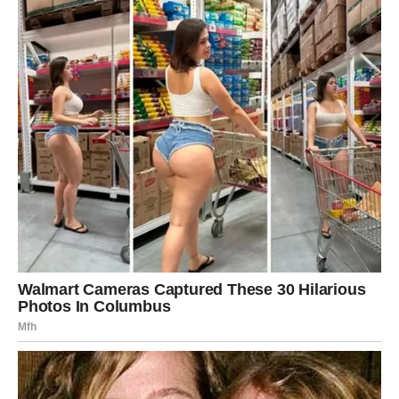
Ovo je faza u kojoj ponovo verujete – i to bez zadrške.
VAGA – POVRATAK
RAVNOTEŽE I EMOTIVNE
HARMONIJE
Vaga najviše pati kada nema balansa. U prethodnom
periodu možda ste se osećali rastrzano između obaveza,
emocija i sopstvenih potreba.
Sada dolazi harmonija.