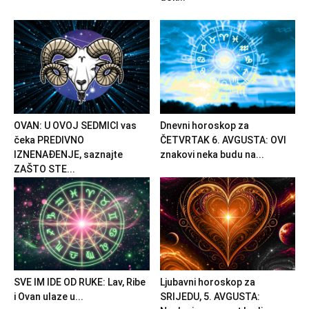
OVAN: U OVOJ SEDMICI vas
Dnevni horoskop za
čeka PREDIVNO
ČETVRTAK 6. AVGUSTA: OVI
IZNENAĐENJE, saznajte
znakovi neka budu na...
ZAŠTO STE...
SVE IM IDE OD RUKE: Lav, Ribe
Ljubavni horoskop za
i Ovan ulaze u...
SRIJEDU, 5. AVGUSTA: