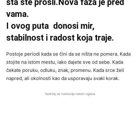
šta ste prošli.Nova faza je pred
vama.
I ovog puta donosi mir,
stabilnost i radost koja traje.
Postoje periodi kada se čini da se ništa ne pomera. Kada
stojite na istom mestu, iako dajete sve od sebe. Kada
čekate poruku, odluku, znak, promenu. Kada srce želi
napred, ali okolnosti kao da usporavaju svaki korak.
Sadržaj se nastavlja nakon oglasa