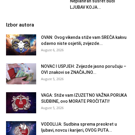
Neplaniran susret budi
LJUBAV KOJA...
Izbor autora
OVAN: Ovog vikenda stiže vam SREĆA kakvu
odavno niste osjetili, zvijezde...
August 6, 2026
NOVAC I USPJEH: Zvijezde jasno poručuju –
OVI znakovi se ZNAČAJNO...
August 5, 2026
VAGA: Stiže vam IZUZETNO VAŽNA PORUKA
SUDBINE, ovo MORATE PROČITATI!
August 5, 2026
VODOLIJA: Sudbina sprema preokret u
ljubavi, novcu i karijeri, OVOG PUTA...