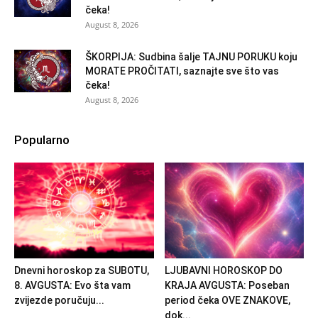
čeka!
August 8, 2026
ŠKORPIJA: Sudbina šalje TAJNU PORUKU koju
MORATE PROČITATI, saznajte sve što vas
čeka!
August 8, 2026
Popularno
Dnevni horoskop za SUBOTU,
LJUBAVNI HOROSKOP DO
8. AVGUSTA: Evo šta vam
KRAJA AVGUSTA: Poseban
zvijezde poručuju...
period čeka OVE ZNAKOVE,
dok...