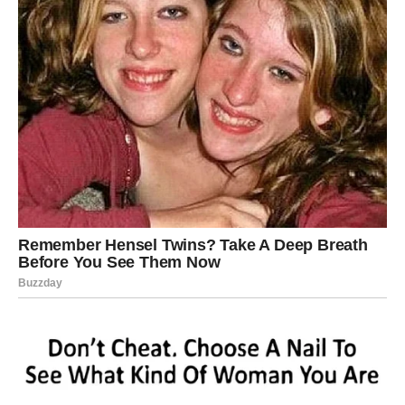
Ljubav
Ako ste u vezi, dolazi pomirenje, razumevanje i jača
povezanost. Ako ste slobodni, moguće je poznanstvo
koje donosi stabilnost i sigurnost.
Unutrašnja ravnoteža
Vaga sada uči da ne žrtvuje svoj mir zbog tuđeg
zadovoljstva. Postavljate granice i birate odnose koji vas
hrane, a ne iscrpljuju.