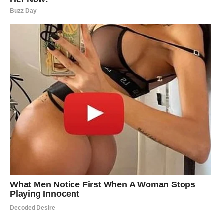
zastoj ili razočaranje.
Ali sada dolazi pomeranje energije.
Ljubav
Ako ste u vezi, dolazi otvoren razgovor koji rešava
dileme. Odnos postaje iskreniji i stabilniji.
Ako ste slobodni, dolazi osoba koja deli vaše snove i
pogled na svet. Ovo je veza koja donosi radost, a ne
komplikaciju.
Lični razvoj
Strelac ponovo oseća vatru u sebi. Nova ideja, novi
projekat, nova prilika pokreću vas napred.