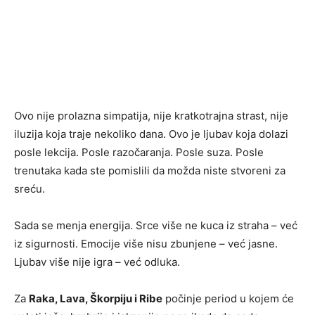
Ovo nije prolazna simpatija, nije kratkotrajna strast, nije
iluzija koja traje nekoliko dana. Ovo je ljubav koja dolazi
posle lekcija. Posle razočaranja. Posle suza. Posle
trenutaka kada ste pomislili da možda niste stvoreni za
sreću.
Sada se menja energija. Srce više ne kuca iz straha – već
iz sigurnosti. Emocije više nisu zbunjene – već jasne.
Ljubav više nije igra – već odluka.
Za
Raka, Lava, Škorpiju i Ribe
počinje period u kojem će