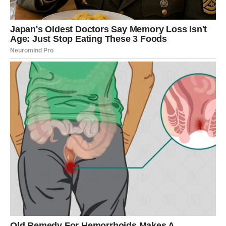
Pred vama je susret sa osobom koja vas neće sputavati
niti takmičiti se s vama. To je neko ko ima snažnu
energiju, ali vas ne pokušava nadmašiti – već vas
podstiče da budete najbolja verzija sebe.
Ovo je period u kojem Lav ne mora da dokazuje svoju
vrednost. Ljubav dolazi spontano – i ostaje.
Lav sada voli hrabro, ali i prima ljubav bez sumnje.
ŠKORPIJA – LJUBAV KOJA
PROLAZI TEST I OSTAVLJA
TRAG
Škorpija ne zna za površne emocije. Kod vas je sve