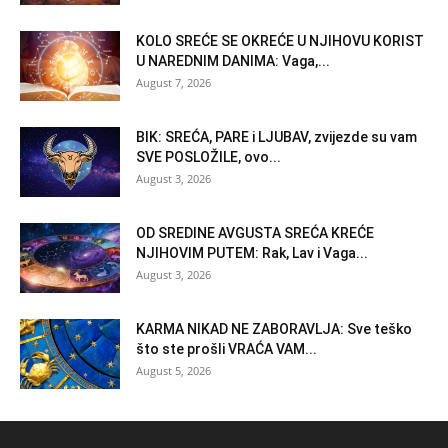
KOLO SREĆE SE OKREĆE U NJIHOVU KORIST
U NAREDNIM DANIMA: Vaga,...
August 7, 2026
BIK: SREĆA, PARE i LJUBAV, zvijezde su vam
SVE POSLOŽILE, ovo...
August 3, 2026
OD SREDINE AVGUSTA SREĆA KREĆE
NJIHOVIM PUTEM: Rak, Lav i Vaga...
August 3, 2026
KARMA NIKAD NE ZABORAVLJA: Sve teško
što ste prošli VRAĆA VAM...
August 5, 2026