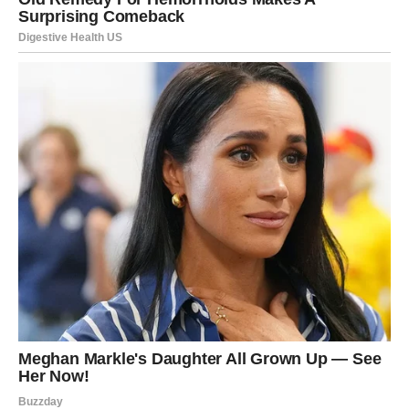
duboko, intenzivno, snažno. I baš zato ste možda prošli
kroz emotivne lomove koji su vas promenili.
Ali sada dolazi ljubav koja nije test – već nagrada.
Ako ste u vezi
Dolazi razgovor koji briše stare sumnje. Otvaraju se teme
koje su dugo bile potisnute. Osećate da vas partner
konačno razume.
Odnos postaje stabilniji, ozbiljniji, dublji. Intimnost raste,
ali ne samo fizička – već emocionalna.
Ako ste slobodni