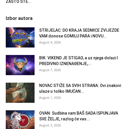
ZAŠTO STE...
Izbor autora
STRIJELAC: DO KRAJA SEDMICE ZVIJEZDE
VAM donose GOMILU PARA i NOVU...
August 4, 2026
BIK: VIKEND JE STIGAO, a uz njega dolazi I
PREDIVNO IZNENAĐENJE,...
August 7, 2026
NOVAC STIŽE SA SVIH STRANA: Ovi znakovi
ulaze u toliko IMUĆAN...
August 1, 2026
OVAN: Sudbina vam BAŠ SADA ISPUNJAVA
SVE ŽELJE, razlog će vas...
August 3, 2026