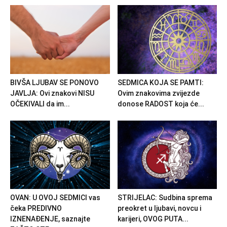
BIVŠA LJUBAV SE PONOVO
SEDMICA KOJA SE PAMTI:
JAVLJA: Ovi znakovi NISU
Ovim znakovima zvijezde
OČEKIVALI da im...
donose RADOST koja će...
OVAN: U OVOJ SEDMICI vas
STRIJELAC: Sudbina sprema
čeka PREDIVNO
preokret u ljubavi, novcu i
IZNENAĐENJE, saznajte
karijeri, OVOG PUTA...