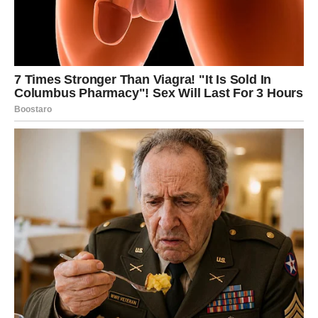
PRETVARA U STABILNOST
Lav je navikao da daje ljubav velikodušno, ali u poslednje
vreme možda ste se osećali neshvaćeno. Možda ste imali
utisak da se vaš trud podrazumeva.
Sada dolazi preokret.
Ako ste u vezi
Strast se ponovo budi. Energija između vas i partnera
postaje intenzivnija. Biće više pažnje, više dodira, više
divljenja. Lav konačno oseća da je cenjen.
Moguće je i razrešenje nesporazuma koji su vas
udaljavali. Ono što je delovalo kao hladnoća – pretvara se
u toplinu. Ako ste slobodni