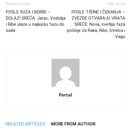
Previous article
Next article
POSLE SUZA I BORBI –
POSLE TIŠINE I ČEKANJA –
DOLAZI SREĆA: Jarac, Vodolija
ZVEZDE OTVARAJU VRATA
i Ribe ulaze u najlepšu fazu do
SREĆE: Nova, svetlija faza
sada
počinje za Raka, Ribe, Strelca i
Vagu
Portal
RELATED ARTICLES
MORE FROM AUTHOR