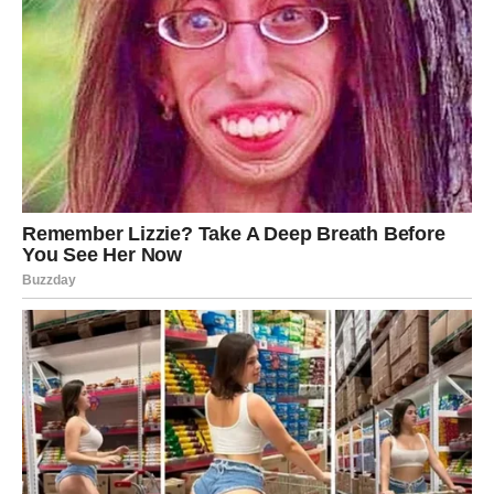
neočekivano. Biće to susret sa snažnim osećajem
povezanosti. Nećete morati da se dokazujete. Bićete
prihvaćeni takvi kakvi jeste.
Ribe sada vole bez iluzije, ali sa nadom. I to je najveća
promena.