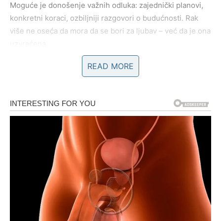
Moguće je donošenje važnih odluka: zajednički planovi,
konkretni koraci, ozbiljniji razgovori o budućnosti. Rak
više ne oseća da mora da se bori za ljubav – već da je ona
uzvraćena.
READ MORE
Ako ste slobodni
Sudbina može doneti osobu koja u vama budi osećaj
poznatosti. Kao da je znate od ranije. Kao da je srce
prepoznaje pre nego razum. Biće to neko ko poštuje vašu
ranjivost, ko razume vaše ćutanje i ko vas ne tera da
glumite snagu.
Rak sada voli jače – ali bez straha da će izgubiti sebe.
LAV – STRAST KOJA SE