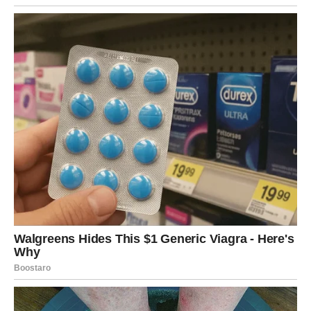
Moguće je poznanstvo koje nosi snažnu hemiju. Ali ovog
puta hemija dolazi uz sigurnost. Osoba koja ulazi u vaš
život ne igra igre. Ona zna šta želi.
Škorpija sada voli jače nego ikada – ali i mudrije. Ne
pristajete na polovično.
I baš zato dolazi ljubav koja ima potencijal da traje.
RIBE – SUDBINSKA EMOCIJA
KOJA LEČI SRCE
Ribe su možda najviše osećale težinu prethodnog
perioda. Vaša sposobnost da volite bez granica često vas
je dovodila do razočaranja.