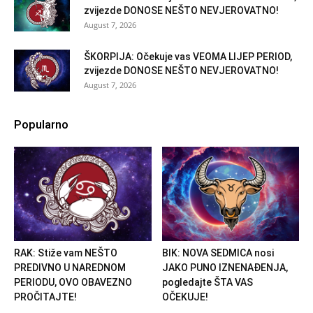
zvijezde DONOSE NEŠTO NEVJEROVATNO!
August 7, 2026
ŠKORPIJA: Očekuje vas VEOMA LIJEP PERIOD,
zvijezde DONOSE NEŠTO NEVJEROVATNO!
August 7, 2026
Popularno
RAK: Stiže vam NEŠTO
BIK: NOVA SEDMICA nosi
PREDIVNO U NAREDNOM
JAKO PUNO IZNENAĐENJA,
PERIODU, OVO OBAVEZNO
pogledajte ŠTA VAS
PROČITAJTE!
OČEKUJE!