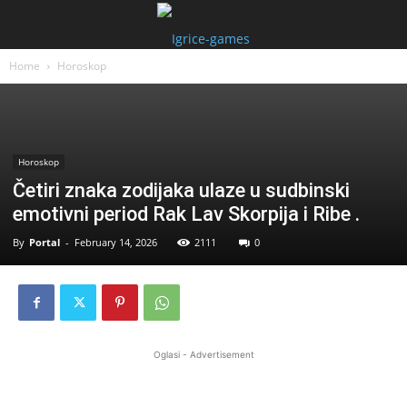
Home
Horoskop
Horoskop
Četiri znaka zodijaka ulaze u sudbinski
emotivni period Rak Lav Skorpija i Ribe .
By
Portal
-
February 14, 2026
2111
0
Oglasi - Advertisement