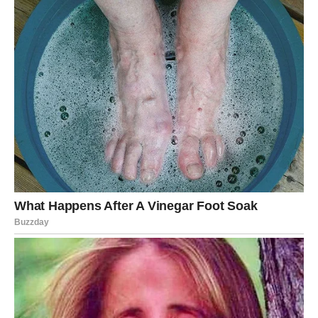
Ali sada dolazi ljubav koja vas ne iscrpljuje – već vas
isceljuje.
Ako ste u vezi
Dolazi emotivno zbližavanje. Partner pokazuje nežnost,
razumevanje i podršku. Vi se osećate sigurnije, smirenije
i spremnije da planirate budućnost.
Moguće je obnavljanje poverenja i početak nove, zrelije
faze odnosa.
Ako ste slobodni
Sudbina može doneti osobu koja vam ulazi u život