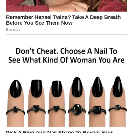
dana upijali previše informacija, tuđih priča i sopstvenih
dilema, pa se sada traži pauza da biste čuli šta je zaista
važno. U ljubavi, komunikacija je ključ: moguće je da
dobijete poruku koja menja raspoloženje, ili da vi
konačno kažete ono što ste držali u sebi da ne biste
„poremetili“ situaciju. Ako ste u vezi, razgovor može
razrešiti nesporazum koji se vukao, ali je važno da ne
budete ironični i brzi – danas treba govoriti iz srca, ne iz
nervoze. Slobodni Blizanci mogu osetiti jak poriv da se
jave nekome ko im je ostao u mislima, ali razmislite da li
vas vodi emocija ili samo radoznalost. Poslovno, moguće
je da vam sinе ideja za nešto novo – dodatna zarada,
projekat, saradnja – i iako deluje kao impuls, u sebi ima
potencijal. Finansijski, dan je dobar za sitne pametne
poteze, ali ne i za rasipanje.
Poruka dana:
Ne morate da znate sve – dovoljno je da