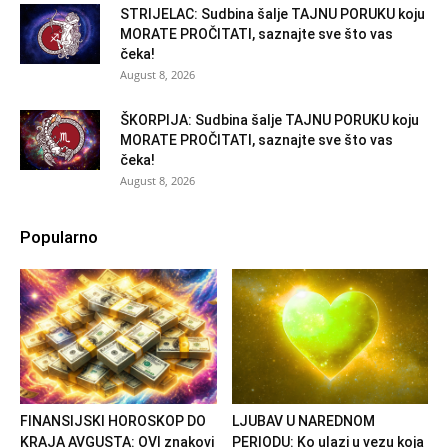
STRIJELAC: Sudbina šalje TAJNU PORUKU koju
MORATE PROČITATI, saznajte sve što vas
čeka!
August 8, 2026
ŠKORPIJA: Sudbina šalje TAJNU PORUKU koju
MORATE PROČITATI, saznajte sve što vas
čeka!
August 8, 2026
Popularno
FINANSIJSKI HOROSKOP DO
LJUBAV U NAREDNOM
KRAJA AVGUSTA: OVI znakovi
PERIODU: Ko ulazi u vezu koja