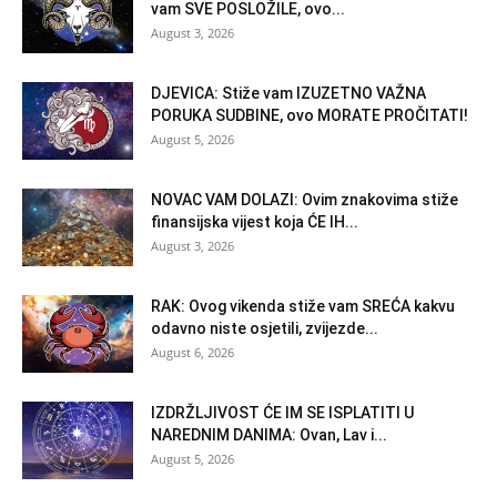
vam SVE POSLOŽILE, ovo...
August 3, 2026
DJEVICA: Stiže vam IZUZETNO VAŽNA
PORUKA SUDBINE, ovo MORATE PROČITATI!
August 5, 2026
NOVAC VAM DOLAZI: Ovim znakovima stiže
finansijska vijest koja ĆE IH...
August 3, 2026
RAK: Ovog vikenda stiže vam SREĆA kakvu
odavno niste osjetili, zvijezde...
August 6, 2026
IZDRŽLJIVOST ĆE IM SE ISPLATITI U
NAREDNIM DANIMA: Ovan, Lav i...
August 5, 2026