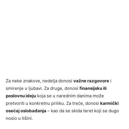
Za neke znakove, nedelja donosi
važne razgovore
i
smirenje u ljubavi. Za druge, donosi
finansijsku ili
poslovnu ideju
koja se u narednim danima može
pretvoriti u konkretnu priliku. Za treće, donosi
karmički
osećaj oslobađanja
– kao da se skida teret koji se dugo
nosio u tišini.