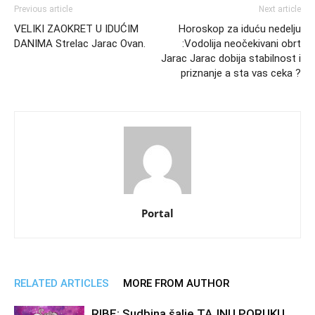
Previous article
Next article
VELIKI ZAOKRET U IDUĆIM
Horoskop za iduću nedelju
DANIMA Strelac Jarac Ovan.
:Vodolija neočekivani obrt
Jarac Jarac dobija stabilnost i
priznanje a sta vas ceka ?
Portal
RELATED ARTICLES
MORE FROM AUTHOR
RIBE: Sudbina šalje TAJNU PORUKU