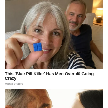
Nedelja vam donosi neočekivane misli i želju da
promenite planove, jer vas inspiracija „udari“ kad se
najmanje nadate. U ljubavi, moguće je da vas neko
iznenadi porukom ili pažnjom, ili da vi odlučite da kažete
ono što dugo mislite. Ako ste u vezi, potreban vam je
razgovor o slobodi, granicama i prostoru, ali to ne mora
biti konflikt – može biti dogovor koji odnos jača. Slobodne
Vodolije mogu imati susret sa nekim potpuno drugačijim
od svog „tipa“, i baš to može biti osveženje. Poslovno,
ideje su jake – zapisujte ih. Finansijski, pazite na troškove
vezane za tehnologiju, poklone i spontane kupovine.
Poruka dana:
Kada sledite svoju autentičnost, život vas
nagradi pravim ljudima.
RIBE