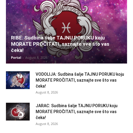
RIBE: Sudbina šalje TAJNU PORUKU koju
MORATE PROČITATI, saznajte sve što vas
čeka!
Portal
-
August 8, 2026
VODOLIJA: Sudbina šalje TAJNU PORUKU koju
MORATE PROČITATI, saznajte sve što vas
čeka!
August 8, 2026
JARAC: Sudbina šalje TAJNU PORUKU koju
MORATE PROČITATI, saznajte sve što vas
čeka!
August 8, 2026