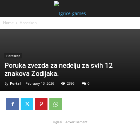
Home
Horoskop
Horoskop
Poruka zvezda za nedelju za svih 12
znakova Zodijaka.
By
Portal
-
February 13, 2026
2896
0
Oglasi - Advertisement