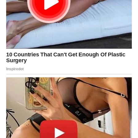
Nedelja vam donosi potrebu da vratite ravnotežu,
posebno ako ste poslednjih dana previše ugađali drugima
i potiskivali svoje potrebe. U ljubavi, moguće je smirenje
nakon napetosti, ili razgovor koji vraća harmoniju, ali
samo ako budete iskreni i nećete se praviti da je sve u
redu dok nije. Ako ste u vezi, danas je dan da se
dogovorite, da se razumete, da se vratite jedno drugom.
Slobodne Vage mogu privući osobu koja deluje
elegantno, smireno i kulturno, ali iza toga može biti jaka
emocija. Finansijski, pazite na impuls: imate tendenciju da
kupovinom lečite emotivnu prazninu, pa je bolje da
uložite u nešto što vam donosi dugoročnu radost.
Poslovno, može se pojaviti ideja o novom pravcu ili
saradnji – sačuvajte je, jer će u narednim danima dobiti
smisao.
Poruka dana:
Mir nije ćutanje – mir je istina izgovorena