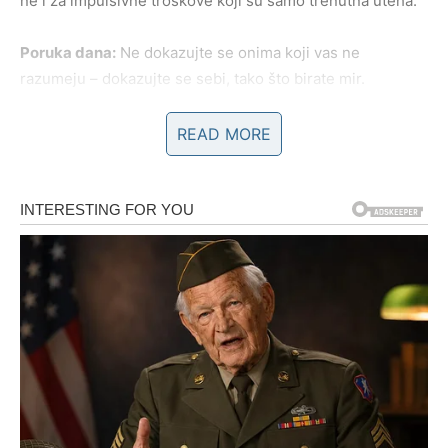
ne i za impulsivne troškove koji su samo trenutna uteha.
Poruka dana:
Ne dokazujte se onima koji vas ne
razumeju – dokazujte se sebi, tako što birate mir.
READ MORE
BIK
Ovo je dan koji vam vraća osećaj stabilnosti, ali pod
uslovom da ne pokušavate da sve držite pod kontrolom,
jer je vaš um ponekad tvrdoglavo vezan za sigurnost, pa
se brine i onda kada nema razloga. U ljubavi, Bikovi danas
mogu doživeti nežnost koja leči: poruku, gest, pažnju ili
trenutak bliskosti koji vas podseti da ljubav ne mora da
bude borba. Ako ste u vezi, odličan je dan da se približite
partneru kroz jednostavne stvari – zajednički obrok,
razgovor, plan za naredne dane – jer vas upravo
jednostavnost vraća u ravnotežu. Slobodni Bikovi mogu