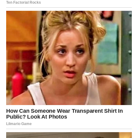
ako ste u vezi, dan je dobar za smiren razgovor i
planiranje zajedničkih obaveza, ali i za nežnost koja se
često zaboravi. Slobodni Jarčevi mogu privući osobu koja
deluje zrelo i ozbiljno, ali neće se sve desiti odmah; ovo
je dan kada se energija postavlja, a razvoj dolazi kasnije.
Finansijski, moguće je da razmišljate o dugoročnim
ciljevima, štednji ili velikoj odluci – danas sve to možete
lepo posložiti. U poslu, ako vas muči neka dilema,
odgovor dolazi kroz jednostavnu logiku: ono što vas
iscrpljuje predugo – nije vaš put.
Poruka dana:
Ne morate sve sami – ponekad je snaga u
tome da se oslonite.
VODOLIJA