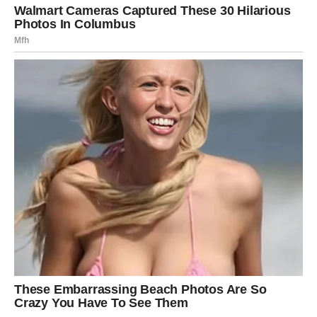
vam se rađa ideja o promeni, učenju, putu ili novom
projektu; nedelja je odlična da zapisujete planove i da
oslušnete šta vas zaista raduje. Finansijski, pazite na
impulsivne troškove koji su povezani sa „hajde da se
počastim“, jer ćete se kasnije možda pitati da li je bilo
potrebno.
Poruka dana:
Sloboda nije beg – sloboda je izbor pravog
puta.
JARAC
Nedelja vas poziva da predahnete, jer ste vi često u
režimu odgovornosti, čak i kada drugi odmaraju. Danas je
važno da sebi date dozvolu da ne radite ništa
produktivno, jer baš u odmoru dolazi jasnoća. U ljubavi,
Jarčevi mogu osetiti potrebu za stabilnošću i sigurnošću: