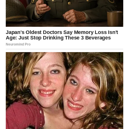
biti privučeni osobom koja deluje mirno i ozbiljno, ali ne
žurite da idealizujete – pustite da se stvari razvijaju
prirodno. Finansijski, dan nosi dobru energiju za
sređivanje budžeta, vraćanje dugova, dogovor oko
troškova ili donošenje pametne odluke vezane za
kupovinu, ali sve treba da ide kroz razum, ne kroz
emociju. U poslu, osećate potrebu da se bolje
organizujete, pa je nedelja savršena za planiranje i
postavljanje prioriteta.
Poruka dana:
Vaša snaga nije u tvrdoglavosti, već u miru
koji gradite strpljivo.
BLIZANCI
Nedelja vam donosi mentalnu jasnoću, ali samo ako
uspete da utišate unutrašnju buku, jer ste poslednjih