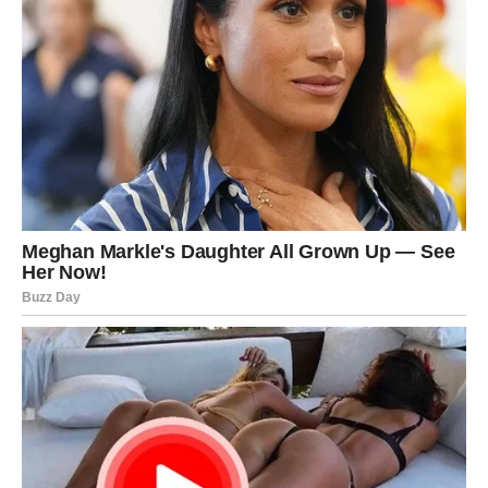
odmah, jer se neke stvari poslože tek kad prestanete da
ih stiskate. U ljubavi, Device mogu imati potrebu za
sigurnošću i jasnoćom, pa ako ste u vezi, dan je dobar za
razgovor koji vraća stabilnost i briše sumnje, ali nemojte
previše analizirati svaku reč – fokusirajte se na osećaj.
Slobodne Device mogu dobiti poruku ili pažnju od osobe
koja deluje ozbiljno, ali vi ćete u glavi već praviti planove;
zvezde savetuju: idite korak po korak. Poslovno, odličan
dan za organizaciju, sređivanje papira, planiranje
sedmice, ali bez pritiska. Finansijski, držite se razuma:
možda vam treba mala kontrola troškova, ali ne kao
kazna, već kao briga o sebi.
Poruka dana:
Ponekad je najveća mudrost – pustiti.
VAGA