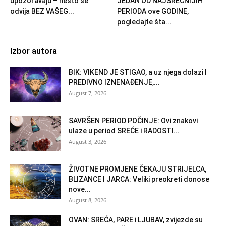
upozoravaju – nešto se
JEDAN OD NAJSREĆNIJIH
odvija BEZ VAŠEG...
PERIODA ove GODINE,
pogledajte šta...
Izbor autora
BIK: VIKEND JE STIGAO, a uz njega dolazi I
PREDIVNO IZNENAĐENJE,...
August 7, 2026
SAVRŠEN PERIOD POČINJE: Ovi znakovi
ulaze u period SREĆE i RADOSTI...
August 3, 2026
ŽIVOTNE PROMJENE ČEKAJU STRIJELCA,
BLIZANCE I JARCA: Veliki preokreti donose
nove...
August 8, 2026
OVAN: SREĆA, PARE i LJUBAV, zvijezde su