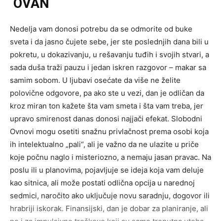
OVAN
Nedelja vam donosi potrebu da se odmorite od buke
sveta i da jasno čujete sebe, jer ste poslednjih dana bili u
pokretu, u dokazivanju, u rešavanju tuđih i svojih stvari, a
sada duša traži pauzu i jedan iskren razgovor – makar sa
samim sobom. U ljubavi osećate da više ne želite
polovične odgovore, pa ako ste u vezi, dan je odličan da
kroz miran ton kažete šta vam smeta i šta vam treba, jer
upravo smirenost danas donosi najjači efekat. Slobodni
Ovnovi mogu osetiti snažnu privlačnost prema osobi koja
ih intelektualno „pali“, ali je važno da ne ulazite u priče
koje počnu naglo i misteriozno, a nemaju jasan pravac. Na
poslu ili u planovima, pojavljuje se ideja koja vam deluje
kao sitnica, ali može postati odlična opcija u narednoj
sedmici, naročito ako uključuje novu saradnju, dogovor ili
hrabriji iskorak. Finansijski, dan je dobar za planiranje, ali