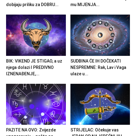
dobijaju priliku za DOBRU...
mu MIJENJA...
BIK: VIKEND JE STIGAO, a uz
SUDBINA ĆE IH DOČEKATI
njega dolazi I PREDIVNO
NESPREMNE: Rak, Lav i Vaga
IZNENAĐENJE,...
ulaze u...
PAZITE NA OVO: Zvijezde
STRIJELAC: Očekuje vas