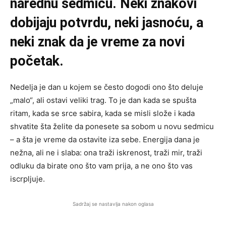
narednu sedmicu. Neki znakovi
dobijaju potvrdu, neki jasnoću, a
neki znak da je vreme za novi
početak.
Nedelja je dan u kojem se često dogodi ono što deluje
„malo“, ali ostavi veliki trag. To je dan kada se spušta
ritam, kada se srce sabira, kada se misli slože i kada
shvatite šta želite da ponesete sa sobom u novu sedmicu
– a šta je vreme da ostavite iza sebe. Energija dana je
nežna, ali ne i slaba: ona traži iskrenost, traži mir, traži
odluku da birate ono što vam prija, a ne ono što vas
iscrpljuje.
Sadržaj se nastavlja nakon oglasa