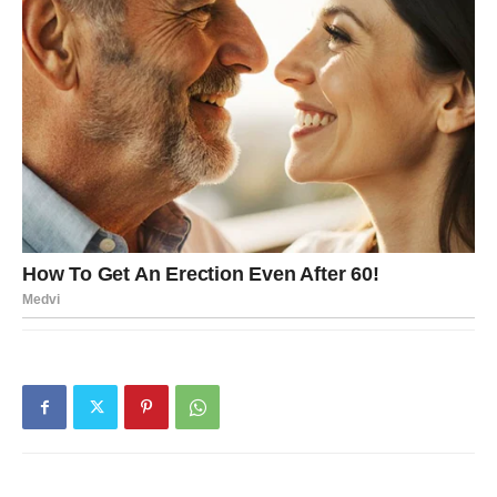
Nedelja je za vas kao muzika: osećate je celim bićem.
Intuicija je snažna, snovi mogu biti živi, a srce osetljivo. U
ljubavi, Ribe danas mogu doživeti nežan, dubok trenutak
– poruku, gest, razgovor koji budi emocije. Ako ste u vezi,
dan je idealan da se zbližite, da pokažete pažnju, da
budete blagi jedno prema drugom. Slobodne Ribe mogu
maštati o nekome, ali zvezde savetuju da ne idealizujete
osobu koju ne poznajete dovoljno – ljubav je najlepša
kada je realna. Finansijski, dan je dobar za planiranje, ali
ne i za rizik; poslušajte intuiciju, ali je proverite kroz
realnost. U narednim danima, ono što danas osetite kao
„znak“ može postati događaj.
Poruka dana:
Vaša nežnost nije slabost – to je vaša
magija.