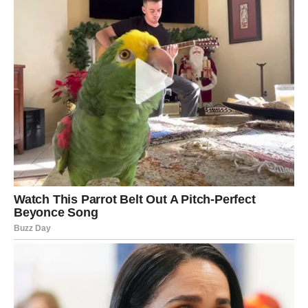
stare teme iz ponosa – dan je za nežnost, a ne za
dokazivanje ko je u pravu. Slobodni Lavovi mogu biti u
centru pažnje, čak i kada to ne planiraju, pa je moguć
flert, poruka ili susret koji vas podigne. Poslovno,
osećate da ste spremni za veći korak; nedelja nije dan za
konkretne poteze, ali jeste dan za plan – šta želite, koliko
vredite, gde vidite sebe. Finansijski, moguće je da
razmišljate o većoj kupovini ili investiciji u sebe, ali
sačekajte da se emocije slegnu pre odluke.
Poruka dana:
Niste rođeni da se dokazujete – rođeni ste
da blistate tamo gde vas poštuju.
DEVICA
Vaša energija danas traži red, mir i osećaj da je sve pod
kontrolom, ali nedelja vas uči da ne morate sve da rešite