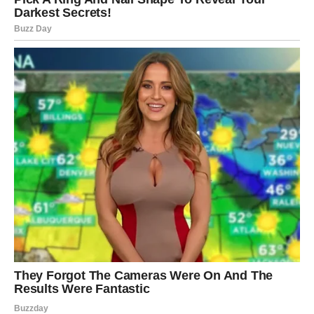
prepoznate šta vam donosi mir.
RAK
Ovaj dan je kao talas koji donosi smirenje, ali i duboku
emotivnu istinu, jer ste vi znak koji oseća i ono što se ne
kaže, pa vas nedelja često „pogodi“ jače nego druge. U
ljubavi, Rakovi danas mogu osetiti pojačanu potrebu za
bliskošću, za sigurnošću, za potvrdom da nisu sami u
svemu. Ako ste u vezi, dan je savršen da se zbližite, da
kažete šta vam treba i da se ne bojite ranjivosti, jer
upravo ranjivost danas jača odnos. Slobodni Rakovi mogu
osetiti nostalgiju i sećanja na bivšu ljubav, ali zvezde
savetuju da ne idealizujete prošlost – setite se i razloga
zbog kojih se nešto završilo. Porodične teme dolaze u
fokus: moguć je razgovor sa nekim iz porodice, rešavanje
nesporazuma ili prosto potreba da budete u svom