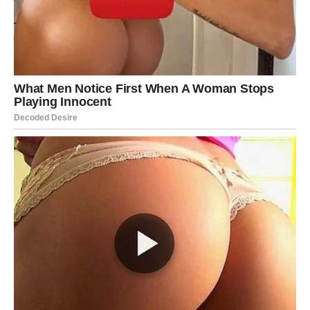
nežno.
ŠKORPIJA
Vaša intuicija je danas oštra, a emocije duboke, pa
možete tačno osetiti šta se dešava čak i kada niko ništa
ne kaže. U ljubavi, mogući su intenzivni razgovori,
priznanja ili osećaj da se nešto u odnosu menja, i to može
biti veoma dobro, ali samo ako ne krenete u kontrolu i
testiranje. Ako ste u vezi, dan je idealan za duboku
bliskost, za iskrenost, za razgovor koji vas povezuje jače
nego ranije. Slobodne Škorpije mogu doživeti snažnu
privlačnost, ali pazite da vas ne povuče priča koja nema
stabilan temelj – vi ne želite prolazno, vi želite istinu.
Poslovno, dobijate dobar instinkt za odluku koja vas muči;
finansijski, moguće je da razmišljate o naplati, povratu ili
nekom dogovoru – danas planirajte, a realizujte u