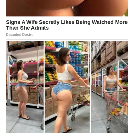
narednim danima.
Poruka dana:
Istina neće uvek biti laka, ali će vas
osloboditi.
STRELAC
Nedelja vam donosi potrebu za širinom, slobodom i
vazduhom, kao da vam je dosta svega što vas je
poslednjih dana stezalo. U ljubavi, želite spontanost, ali i
iskrenost: ako ste u vezi, potrudite se da partneru
objasnite svoju potrebu za prostorom na lep način, jer
druga strana to može pogrešno shvatiti. Slobodni
Strelčevi mogu imati susret koji ih pokreće, ili poruku
koja dolazi iznenada, i koja budi osmeh. Poslovno, u glavi