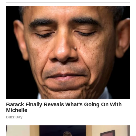
prostoru i napunite baterije. Finansijski, ne uzimajte tuđe
brige na svoja leđa – držite se realnih planova. U
narednim danima, ono što danas osetite kao „znak“ može
se pokazati tačnim.
Poruka dana:
Ne morate sve da nosite sami – ljubav je tu
da se deli, ne da se trpi u tišini.
LAV
Nedelja vam donosi ono što vam je najvažnije: osećaj da
ste viđeni, priznati i voljeni, ali pod jednim uslovom – da
ne tražite potvrdu na pogrešnim mestima. U ljubavi,
moguće je da partner pokaže pažnju na način koji vam
baš prija, ili da dođe do romantičnog trenutka koji vraća
strast i osmeh. Ako ste u vezi, danas se možete podsetiti
zašto ste birali jedno drugo, ali je važno da ne otvarate