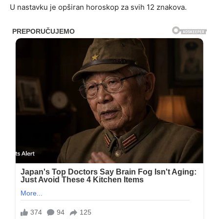
U nastavku je opširan horoskop za svih 12 znakova.