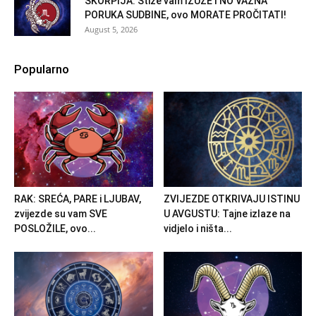
ŠKORPIJA: Stiže vam IZUZETNO VAŽNA
PORUKA SUDBINE, ovo MORATE PROČITATI!
August 5, 2026
Popularno
RAK: SREĆA, PARE i LJUBAV,
ZVIJEZDE OTKRIVAJU ISTINU
zvijezde su vam SVE
U AVGUSTU: Tajne izlaze na
POSLOŽILE, ovo...
vidjelo i ništa...