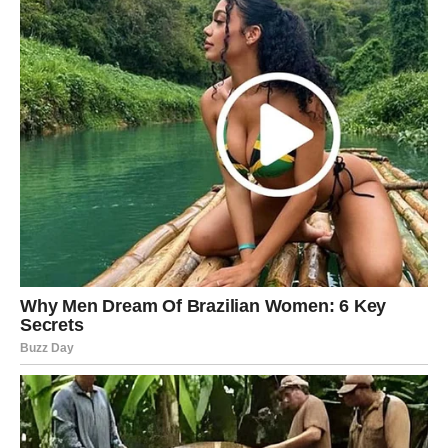
flert koji prerasta u ozbiljniju priču.
Na poslu, moguće je unapređenje, pohvala ili nova
ponuda. Finansijski, sedmica nosi pozitivne promene, ali
nemojte trošiti više nego što je potrebno.
Poruka sedmice:
Kada verujete u sebe, drugi vas prate.
Devica
– JASNOĆA I
ORGANIZACIJA
Devica ulazi u sedmicu sa potrebom da sve posloži.
U ljubavi, dolazi razgovor koji donosi sigurnost. Slobodne
Device mogu upoznati osobu kroz posao ili svakodnevne
obaveze.