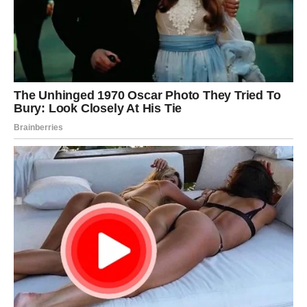
Strelac
– NOVI PLAN
Strelac razmišlja o promeni pravca.
U ljubavi, iskrenost donosi napredak. Slobodni mogu
upoznati osobu kroz putovanje ili društvo.
Poslovno, sedmica nosi priliku za rast. Finansijski, budite
oprezni sa rizicima.
Poruka sedmice:
Sloboda dolazi kroz odgovornost.
Jarac
– STABILNOST I
PRIZNANJE