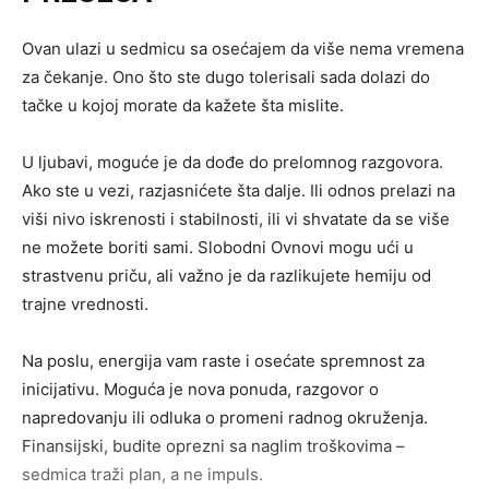
Ovan ulazi u sedmicu sa osećajem da više nema vremena
za čekanje. Ono što ste dugo tolerisali sada dolazi do
tačke u kojoj morate da kažete šta mislite.
U ljubavi, moguće je da dođe do prelomnog razgovora.
Ako ste u vezi, razjasnićete šta dalje. Ili odnos prelazi na
viši nivo iskrenosti i stabilnosti, ili vi shvatate da se više
ne možete boriti sami. Slobodni Ovnovi mogu ući u
strastvenu priču, ali važno je da razlikujete hemiju od
trajne vrednosti.
Na poslu, energija vam raste i osećate spremnost za
inicijativu. Moguća je nova ponuda, razgovor o
napredovanju ili odluka o promeni radnog okruženja.
Finansijski, budite oprezni sa naglim troškovima –
sedmica traži plan, a ne impuls.