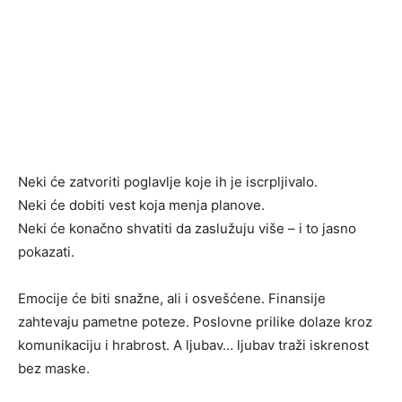
Neki će zatvoriti poglavlje koje ih je iscrpljivalo.
Neki će dobiti vest koja menja planove.
Neki će konačno shvatiti da zaslužuju više – i to jasno
pokazati.
Emocije će biti snažne, ali i osvešćene. Finansije
zahtevaju pametne poteze. Poslovne prilike dolaze kroz
komunikaciju i hrabrost. A ljubav… ljubav traži iskrenost
bez maske.