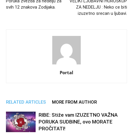
Poruka zvezda za nedelju za
VELIKI LJUBAVNI HOROSKOP
svih 12 znakova Zodijaka.
ZA NEDELJU : Neko ce biti
izuzetno srecan u ljubavi.
Portal
RELATED ARTICLES
MORE FROM AUTHOR
RIBE: Stiže vam IZUZETNO VAŽNA
PORUKA SUDBINE, ovo MORATE
PROČITATI!