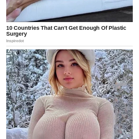
Jarac dobija potvrdu da je na pravom putu.
U ljubavi, sigurnost raste. Slobodni mogu ući u stabilnu
vezu.
Poslovno, trud se vidi. Finansijski, moguća je pozitivna
vest.
Poruka sedmice:
Ne potcenjujte svoj napor.
Vodolija
– NEOČEKIVANI OBRAT
Vodolija ulazi u sedmicu iznenađenja.
U ljubavi, neočekivan susret ili poruka.
Poslovno, nova ideja pokreće vas. Finansije zahtevaju