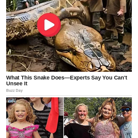
Poslovno, organizacija i detalji su vaša prednost.
Finansijski, držite se plana i izbegavajte rizične poteze.
Poruka sedmice:
Ne morate sve kontrolisati – neke stvari
se same slože.
Vaga
– VAŽNA ODLUKA
Vaga donosi odluku koja utiče na budućnost.
U ljubavi, dolazi balans ili prelom. Ako ste u vezi,
razgovor o budućnosti postaje konkretan. Slobodne Vage
mogu ući u ozbiljnu priču.
Poslovno, saradnja je ključ. Finansije se stabilizuju, ali
budite realni u proceni troškova.