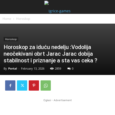
Home
Horoskop
Horoskop
Horoskop za iduću nedelju :Vodolija
neočekivani obrt Jarac Jarac dobija
stabilnost i priznanje a sta vas ceka ?
By
Portal
-
February 13, 2026
2859
0
Oglasi - Advertisement