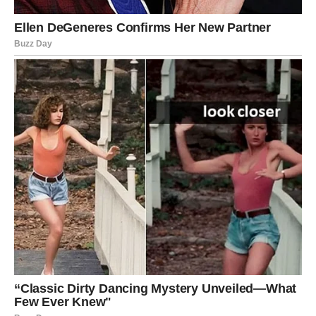
otklanjaju. Slobodni Blizanci mogu ući u poznanstvo koje
počinje kroz razgovor, ali brzo prelazi u dublju priču.
Na poslu, nova ideja može postati konkretna prilika. Ovo
je sedmica u kojoj vaša snalažljivost i brzina razmišljanja
dolaze do izražaja. Finansijski, moguć je dodatni prihod
kroz sporedni angažman ili projekat.
Poruka sedmice:
Reč ima moć – koristite je mudro.
Rak
– EMOTIVNO
RAZJAŠNJENJE
Rak ulazi u sedmicu sa naglašenim emocijama. Ono što
ste potiskivali sada izlazi na površinu.