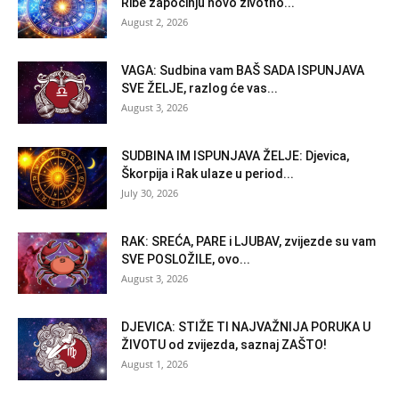
Ribe započinju novo životno...
August 2, 2026
VAGA: Sudbina vam BAŠ SADA ISPUNJAVA
SVE ŽELJE, razlog će vas...
August 3, 2026
SUDBINA IM ISPUNJAVA ŽELJE: Djevica,
Škorpija i Rak ulaze u period...
July 30, 2026
RAK: SREĆA, PARE i LJUBAV, zvijezde su vam
SVE POSLOŽILE, ovo...
August 3, 2026
DJEVICA: STIŽE TI NAJVAŽNIJA PORUKA U
ŽIVOTU od zvijezda, saznaj ZAŠTO!
August 1, 2026