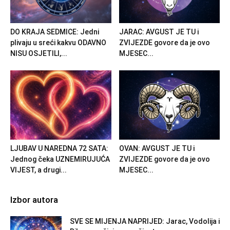
DO KRAJA SEDMICE: Jedni
JARAC: AVGUST JE TU i
plivaju u sreći kakvu ODAVNO
ZVIJEZDE govore da je ovo
NISU OSJETILI,...
MJESEC...
LJUBAV U NAREDNA 72 SATA:
OVAN: AVGUST JE TU i
Jednog čeka UZNEMIRUJUĆA
ZVIJEZDE govore da je ovo
VIJEST, a drugi...
MJESEC...
Izbor autora
SVE SE MIJENJA NAPRIJED: Jarac, Vodolija i