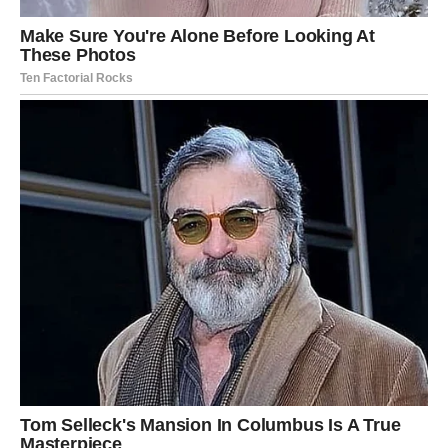
pažnju.
Poruka sedmice:
Budite otvoreni za promenu.
Ribe
– EMOTIVNA SEDMICA
Ribe osećaju duboko.
U ljubavi, dolazi nežnost ili razjašnjenje.
Poslovno, kreativnost donosi prednost. Finansije
planirajte dugoročno.
Poruka sedmice:
Intuicija vam je kompas.