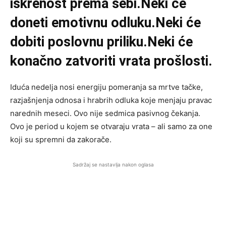
iskrenost prema sebi.Neki će
doneti emotivnu odluku.Neki će
dobiti poslovnu priliku.Neki će
konačno zatvoriti vrata prošlosti.
Iduća nedelja nosi energiju pomeranja sa mrtve tačke,
razjašnjenja odnosa i hrabrih odluka koje menjaju pravac
narednih meseci. Ovo nije sedmica pasivnog čekanja.
Ovo je period u kojem se otvaraju vrata – ali samo za one
koji su spremni da zakorače.
Sadržaj se nastavlja nakon oglasa