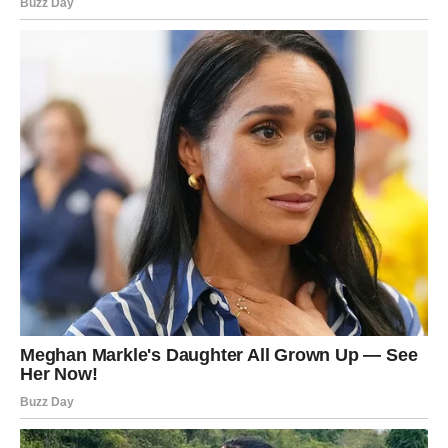
U ljubavi, moguće je pomirenje ili konačno zatvaranje
starog poglavlja. Ako ste u vezi, razgovor može produbiti
odnos. Slobodni Rakovi treba da paze da ne idealizuju
prošlost.
Poslovno, sedmica donosi stabilnost, ali i potrebu da
postavite jasne granice. Finansije zahtevaju pažnju –
izbegavajte nepotrebne troškove.
Poruka sedmice:
Vaša intuicija zna istinu – poslušajte je.
Lav
– PRIZNANJE I NAGRADA
Lav ulazi u fazu u kojoj se trud konačno primećuje.
U ljubavi, dolazi romantičan obrt ili priznanje koje vam
vraća osmeh. Slobodni Lavovi mogu doživeti iznenadni