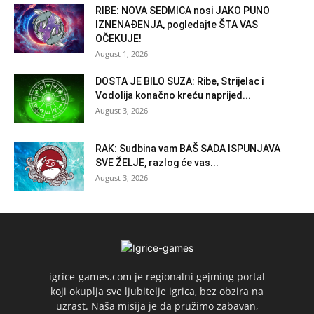
RIBE: NOVA SEDMICA nosi JAKO PUNO
IZNENAĐENJA, pogledajte ŠTA VAS
OČEKUJE!
August 1, 2026
DOSTA JE BILO SUZA: Ribe, Strijelac i
Vodolija konačno kreću naprijed...
August 3, 2026
RAK: Sudbina vam BAŠ SADA ISPUNJAVA
SVE ŽELJE, razlog će vas...
August 3, 2026
igrice-games.com je regionalni gejming portal
koji okuplja sve ljubitelje igrica, bez obzira na
uzrast. Naša misija je da pružimo zabavan,