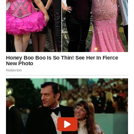
Poruka sedmice:
Birajte ono što vam donosi mir.
Škorpija
– INTENZIVNA ISTINA
Škorpija prolazi kroz sedmicu dubokih razgovora i važnih
odluka.
U ljubavi, dolazi iskrenost bez maske. Slobodni mogu
doživeti sudbinski susret.
Poslovno, intuicija vas vodi ka pravoj odluci. Finansijski,
rešavate staru obavezu.
Poruka sedmice:
Ne bojte se istine – ona vas oslobađa.