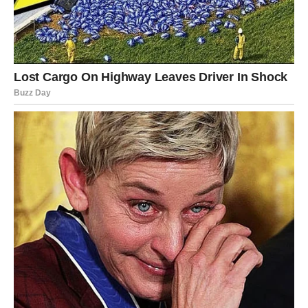
Poslovno, ovo je dobra sedmica za dugoročne odluke i
planiranje. Ako ste čekali potvrdu ili dogovor, moguće je
da sada dobijete jasan odgovor. Finansije se stabilizuju,
ali važno je da ne popuštate pod pritiskom nepotrebnih
troškova.
Poruka sedmice:
Strpljenje se isplaćuje onda kada
ostanete dosledni sebi.
Blizanci
– KOMUNIKACIJA
DONOSI PRILIKU
Blizanci su u centru dešavanja. Sedmica nosi mnogo
razgovora, poruka i novih kontakata. Važno je da ostanete
fokusirani i ne rasipate energiju.
U ljubavi, dolazi razjašnjenje. Ako je bilo sumnji, sada se