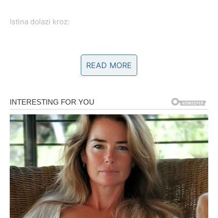
Istina dolazi kroz:
rečenicu koja “slučajno” izleti,
READ MORE
pitanje koje ti dugo stoji u grlu,
ponašanje partnera koje odjednom postane očigledno,
ili situaciju u kojoj shvatiš da ne želiš da se više
dokazuješ.
Ovo je period u kom Ovnu postaje jasno:
da li si ti nečiji izbor – ili nečija opcija.
Ako je ljubav prava, ovo će vas zbližiti. Biće to kao
skidanje teškog tereta. Kao da konačno dišeš punim