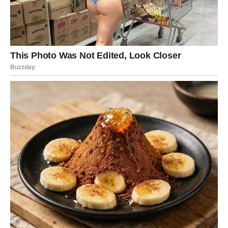
NE TIHO
Ovne, ti si znak akcije, ali karma kod tebe često radi kroz
“trenutak u kom se sve otkrije”.
Ako te je neko lagao – istina izlazi.
Ako te je neko potcenio – vreme pokaže tvoju vrednost.
Ako si ti nekoga previše trpeo – sada se budi snaga koja
kaže: “Dosta.”
Ovo je karmički period gde se razdvaja:
ko ti je prijatelj,
ko ti je teret,
ko je iskren,