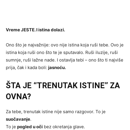
Vreme JESTE. I istina dolazi.
Ono što je najvažnije: ovo nije istina koja ruši tebe. Ovo je
istina koja ruši ono što te je sputavalo. Ruši iluzije, ruši
sumnje, ruši lažne nade. I ostavlja tebi – ono što ti najviše
prija, čak i kada boli:
jasnoću.
ŠTA JE “TRENUTAK ISTINE” ZA
OVNA?
Za tebe, trenutak istine nije samo razgovor. To je
suočavanje
.
To je
pogled u oči
bez okretanja glave.