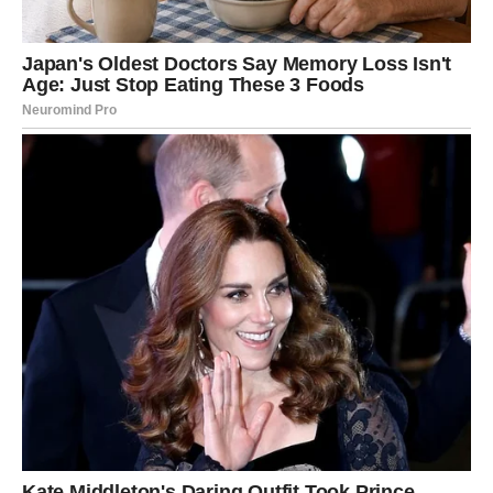
da ti se javi neko iz prošlosti, ali ne da se igra – nego da
konačno prizna,
ili da upoznaš osobu koja ti odmah pokaže interesovanje
jasno, direktno, bez taktika.
Međutim, istina je i u tebi: ti više ne želiš polovične
odnose. Ne želiš dopisivanja bez smisla. Ne želiš da
čekaš da neko odluči da li te želi.
Ovne, ulaziš u fazu gde kažeš:
“Ako me hoćeš – budi tu. Ako ne – idi odmah.”
POVRATAK BIVŠE LJUBAVI: DA
LI JE OVO POSLEDNJA ŠANSA?