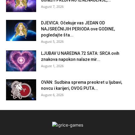
August 7, 2026
DJEVICA: Očekuje vas JEDAN OD
NAJSREĆNIJIH PERIODA ove GODINE,
pogledajte šta...
August 5, 2026
LJUBAV U NAREDNA 72 SATA: SRCA ovih
znakova napokon nalaze mir...
August 1, 2026
OVAN: Sudbina sprema preokret u ljubavi,
novcu i karijeri, OVOG PUTA...
August 6, 2026