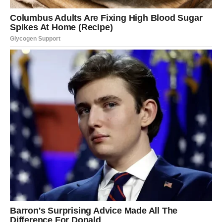
a ko glumi.
I najvažnije:
ti prestaješ da spasavaš one koji ne žele da se promene.