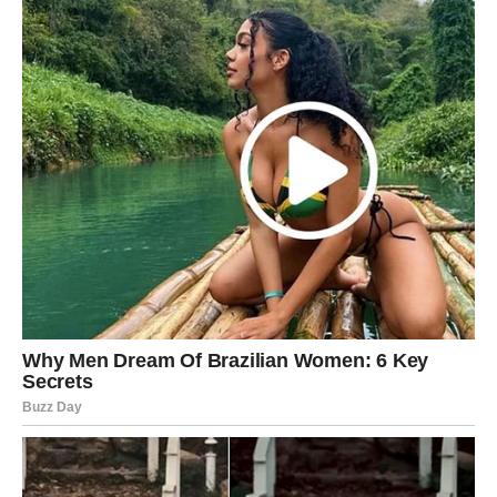
I zato je pitanje:
Da li se vraća jer te voli – ili jer mu/joj fali tvoja energija,
sigurnost, pažnja?
Ovne, sudbina ti sada daje mogućnost da zatvoriš krug. Ili
da ga obnoviš, ali pod tvojim uslovima. Ne više po starom.
POSAO: ISTINA O LJUDIMA,
OBEĆANJIMA I TVOM MESTU
Na poslu ili u planovima koje imaš, dolazi trenutak
razotkrivanja. Nekome je bilo lako da ti obećava. Nekome
je bilo lako da te koristi kada treba da se gura napred. A