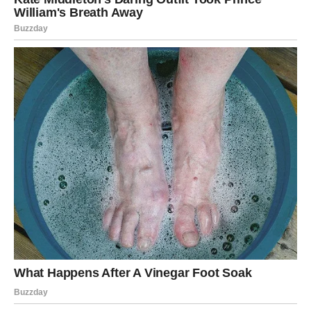
Za mnoge Ovnove, ovo je period u kom prošlost
pokušava da se vrati. Ali ne zato da te poremeti – nego
zato da vidi da li si naučio lekciju.
Ovo može biti:
bivša ljubav koja shvati da je izgubila nekog ko je voleo
iskreno,
osoba koja je otišla bez objašnjenja pa sada traži
“razgovor”,
neko ko se ranije plašio tvoje snage, a sada mu ona
nedostaje.
Ali sada je razlika ogromna:
ti više nisi isti.