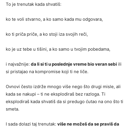
To je trenutak kada shvatiš:
ko te voli stvarno, a ko samo kada mu odgovara,
ko ti priča priče, a ko stoji iza svojih reči,
ko je uz tebe u tišini, a ko samo u tvojim pobedama,
i najvažnije:
da li si ti u poslednje vreme bio veran sebi
ili
si pristajao na kompromise koji ti ne liče.
Ovnovi često izdrže mnogo više nego što drugi misle, ali
kada se nakupi – ti ne eksplodiraš bez razloga. Ti
eksplodiraš kada shvatiš da si predugo ćutao na ono što ti
smeta.
I sada dolazi taj trenutak:
više ne možeš da se praviš da