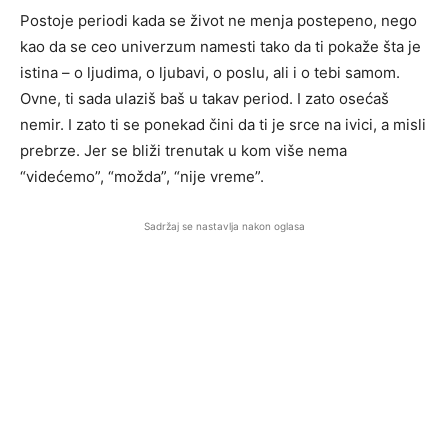
Postoje periodi kada se život ne menja postepeno, nego
kao da se ceo univerzum namesti tako da ti pokaže šta je
istina – o ljudima, o ljubavi, o poslu, ali i o tebi samom.
Ovne, ti sada ulaziš baš u takav period. I zato osećaš
nemir. I zato ti se ponekad čini da ti je srce na ivici, a misli
prebrze. Jer se bliži trenutak u kom više nema
“videćemo”, “možda”, “nije vreme”.
Sadržaj se nastavlja nakon oglasa