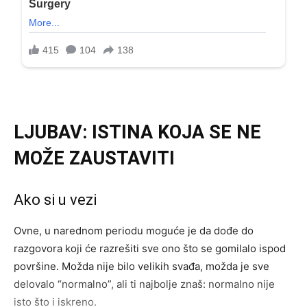
LJUBAV: ISTINA KOJA SE NE
MOŽE ZAUSTAVITI
Ako si u vezi
Ovne, u narednom periodu moguće je da dođe do
razgovora koji će razrešiti sve ono što se gomilalo ispod
površine. Možda nije bilo velikih svađa, možda je sve
delovalo “normalno”, ali ti najbolje znaš: normalno nije
isto što i iskreno.