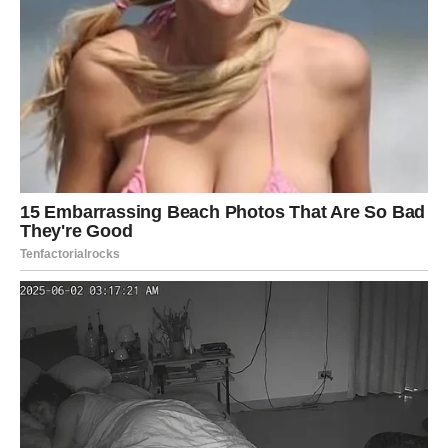
I tada se u tebi budi pravi Ovan:
ne onaj koji se žali, nego onaj koji kaže:
“Dobro. Onda idem gde mogu da rastem.”
Ovo je period preokreta: ili dobijaš jaču poziciju, ili se
oslobađaš mesta koje ti gasi vatru.
NOVAC: TROŠKOVI, ALI I JEDNA
VRSTA OLakšANJA
Ovnovi u ovom periodu često osete finansijski pritisak jer
vole da rešavaju sve odmah: kuća, porodica, obaveze,
planovi, pokloni, ulaganja… i onda odjednom shvate da su
previše davali.