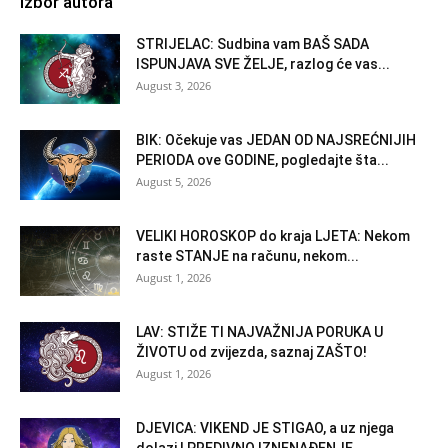
Izbor autora
STRIJELAC: Sudbina vam BAŠ SADA
ISPUNJAVA SVE ŽELJE, razlog će vas...
August 3, 2026
BIK: Očekuje vas JEDAN OD NAJSREĆNIJIH
PERIODA ove GODINE, pogledajte šta...
August 5, 2026
VELIKI HOROSKOP do kraja LJETA: Nekom
raste STANJE na računu, nekom...
August 1, 2026
LAV: STIŽE TI NAJVAŽNIJA PORUKA U
ŽIVOTU od zvijezda, saznaj ZAŠTO!
August 1, 2026
DJEVICA: VIKEND JE STIGAO, a uz njega
dolazi I PREDIVNO IZNENAĐENJE,...