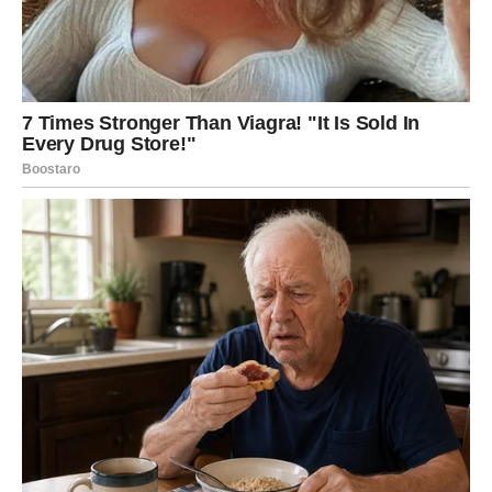
plućima, jer više nema nesigurnosti, nema “šta ako”,
nema igre.
Ali ako ljubav nije čista, istina će izaći na videlo. I tada ćeš
ti morati da odlučiš:
da li ostaješ tu gde se stalno pitaš – ili ideš tamo gde si
miran.
I znaj: tvoj mir postaje važniji od bilo čije pažnje.
Ako si slobodan
Slobodnom Ovnu sudbina često pošalje istinu u obliku
osobe koja se pojavi baš onda kada kažeš: “Ma nema
šanse da se više vezujem.”
Moguće je: