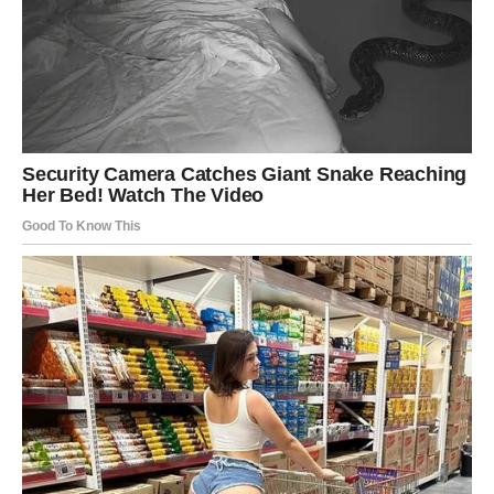
Zato “trenutak istine” u novcu znači:
da vidiš gde ti novac curi bez potrebe,
da presečeš sa trošenjem na ljude koji ne cene ništa,
i da napokon postaviš granice.
Ali isto tako, moguće je i olakšanje:
neki Ovnovi dobijaju novac koji im je bio obećan, vraćanje
duga, bonus, ili priliku da zarade kroz novi dogovor.
Poenta je:
više ne trošiš energiju na ono što se ne vraća.
KARMA: PRAVDA DOLAZI, ALI