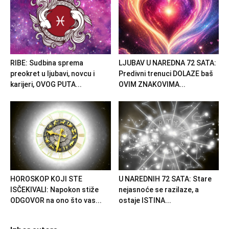
RIBE: Sudbina sprema
LJUBAV U NAREDNA 72 SATA:
preokret u ljubavi, novcu i
Predivni trenuci DOLAZE baš
karijeri, OVOG PUTA...
OVIM ZNAKOVIMA...
HOROSKOP KOJI STE
U NAREDNIH 72 SATA: Stare
ISČEKIVALI: Napokon stiže
nejasnoće se razilaze, a
ODGOVOR na ono što vas...
ostaje ISTINA...