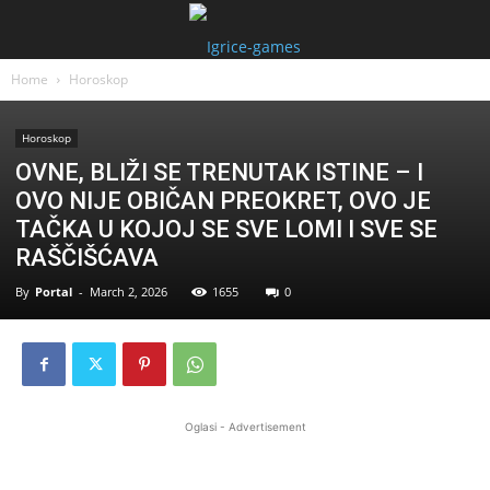
Home
Horoskop
Horoskop
OVNE, BLIŽI SE TRENUTAK ISTINE – I
OVO NIJE OBIČAN PREOKRET, OVO JE
TAČKA U KOJOJ SE SVE LOMI I SVE SE
RAŠČIŠĆAVA
By
Portal
-
March 2, 2026
1655
0
Oglasi - Advertisement