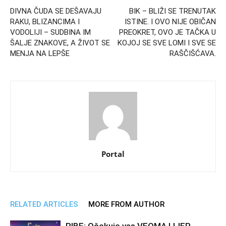
DIVNA ČUDA SE DEŠAVAJU
BIK – BLIŽI SE TRENUTAK
RAKU, BLIZANCIMA I
ISTINE. I OVO NIJE OBIČAN
VODOLIJI – SUDBINA IM
PREOKRET, OVO JE TAČKA U
ŠALJE ZNAKOVE, A ŽIVOT SE
KOJOJ SE SVE LOMI I SVE SE
MENJA NA LEPŠE
RAŠČIŠĆAVA.
Portal
RELATED ARTICLES
MORE FROM AUTHOR