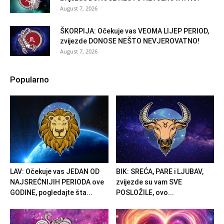
August 7, 2026
ŠKORPIJA: Očekuje vas VEOMA LIJEP PERIOD,
zvijezde DONOSE NEŠTO NEVJEROVATNO!
August 7, 2026
Popularno
LAV: Očekuje vas JEDAN OD
BIK: SREĆA, PARE i LJUBAV,
NAJSREĆNIJIH PERIODA ove
zvijezde su vam SVE
GODINE, pogledajte šta...
POSLOŽILE, ovo...