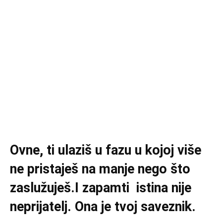
Ovne, ti ulaziš u fazu u kojoj više
ne pristaješ na manje nego što
zaslužuješ.I zapamti istina nije
neprijatelj. Ona je tvoj saveznik.