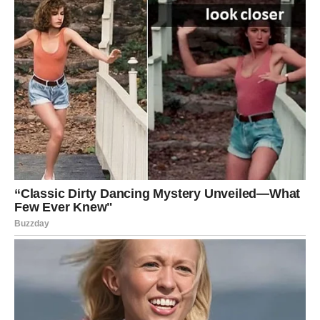
tebi je bilo lako da radiš i ćutiš, jer si verovao da će se
trud sam pokazati.
E pa – sada se pokazuje.
U narednim danima/periodu može doći:
do priznanja koje čekaš,
do prilike koja te izdvaja,
do razgovora sa autoritetom,
ili do situacije u kojoj se vidi ko je stvarno zaslužan.
Ali istina može biti i surova:
možda shvatiš da tamo gde jesi –
nećeš dobiti ono što
zaslužuješ
, ma koliko se trudio.