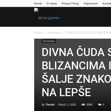
Home
O nama
Privacy Policy
Impressum
Konta
Games
Home
Horoskop
DIVNA ČUDA SE DEŠAVAJU RAKU, 
Portal
Horoskop
DIVNA ČUDA 
BLIZANCIMA I
ŠALJE ZNAKO
NA LEPŠE
By
Portal
-
March 2, 2026
3088
0