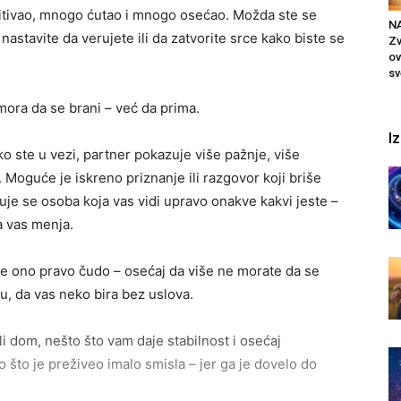
tivao, mnogo ćutao i mnogo osećao. Možda ste se
N
 nastavite da verujete ili da zatvorite srce kako biste se
Zv
ov
sv
mora da se brani – već da prima.
I
o ste u vezi, partner pokazuje više pažnje, više
 Moguće je iskreno priznanje ili razgovor koji briše
juje se osoba koja vas vidi upravo onakve kakvi jeste –
a vas menja.
o je ono pravo čudo – osećaj da više ne morate da se
u, da vas neko bira bez uslova.
i dom, nešto što vam daje stabilnost i osećaj
 što je preživeo imalo smisla – jer ga je dovelo do