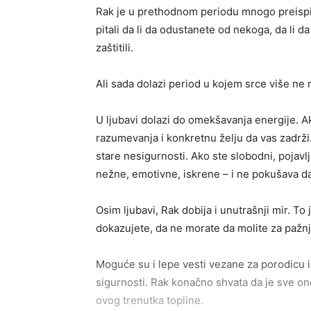
Rak je u prethodnom periodu mnogo preispi
pitali da li da odustanete od nekoga, da li da
zaštitili.
Ali sada dolazi period u kojem srce više ne 
U ljubavi dolazi do omekšavanja energije. Ak
razumevanja i konkretnu želju da vas zadrži.
stare nesigurnosti. Ako ste slobodni, pojavl
nežne, emotivne, iskrene – i ne pokušava d
Osim ljubavi, Rak dobija i unutrašnji mir. T
dokazujete, da ne morate da molite za pažnj
Moguće su i lepe vesti vezane za porodicu il
sigurnosti. Rak konačno shvata da je sve ono
ovog trenutka topline.