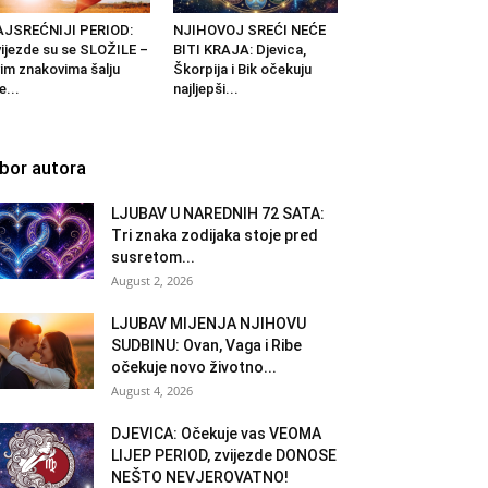
AJSREĆNIJI PERIOD:
NJIHOVOJ SREĆI NEĆE
ijezde su se SLOŽILE –
BITI KRAJA: Djevica,
im znakovima šalju
Škorpija i Bik očekuju
e...
najljepši...
zbor autora
LJUBAV U NAREDNIH 72 SATA:
Tri znaka zodijaka stoje pred
susretom...
August 2, 2026
LJUBAV MIJENJA NJIHOVU
SUDBINU: Ovan, Vaga i Ribe
očekuje novo životno...
August 4, 2026
DJEVICA: Očekuje vas VEOMA
LIJEP PERIOD, zvijezde DONOSE
NEŠTO NEVJEROVATNO!