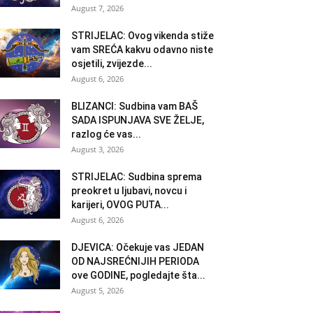
August 7, 2026
STRIJELAC: Ovog vikenda stiže
vam SREĆA kakvu odavno niste
osjetili, zvijezde...
August 6, 2026
BLIZANCI: Sudbina vam BAŠ
SADA ISPUNJAVA SVE ŽELJE,
razlog će vas...
August 3, 2026
STRIJELAC: Sudbina sprema
preokret u ljubavi, novcu i
karijeri, OVOG PUTA...
August 6, 2026
DJEVICA: Očekuje vas JEDAN
OD NAJSREĆNIJIH PERIODA
ove GODINE, pogledajte šta...
August 5, 2026