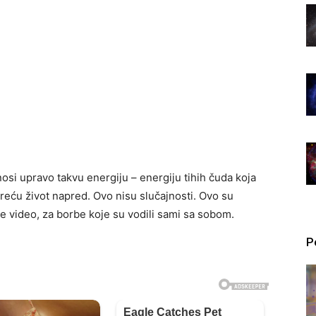
nosi upravo takvu energiju – energiju tihih čuda koja
reću život napred. Ovo nisu slučajnosti. Ovo su
ije video, za borbe koje su vodili sami sa sobom.
P