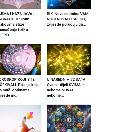
ARMA I KAŽNJAVA I
BIK: Nova sedmica VAM
AGRAĐUJE: Ovim
NOSI NOVAC i SREĆU,
akovima stiže
zvijezde poručuju da...
nenađenje toliko
JEPO...
OROSKOP KOJI STE
U NAREDNIH 72 SATA:
ČEKIVALI: Pitanje koje
Svemir dijeli SVIMA –
s muči godinama,
nekome NOVAC,
ijezde mu...
nekome...