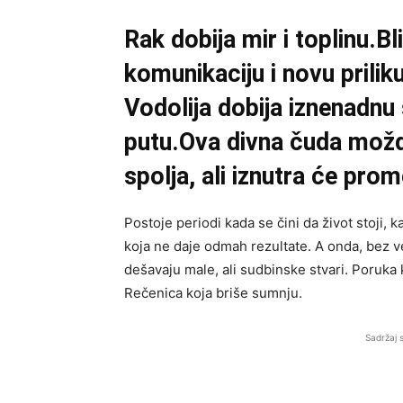
Rak dobija mir i toplinu.Bl
komunikaciju i novu priliku
Vodolija dobija iznenadnu
putu.Ova divna čuda možd
spolja, ali iznutra će prom
Postoje periodi kada se čini da život stoji,
koja ne daje odmah rezultate. A onda, bez v
dešavaju male, ali sudbinske stvari. Poruka
Rečenica koja briše sumnju.
Sadržaj 