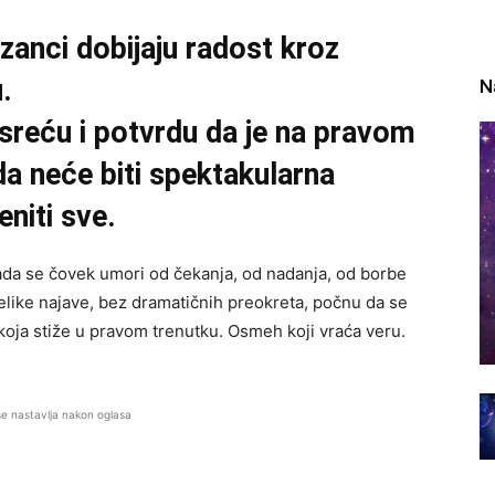
izanci dobijaju radost kroz
.
N
 sreću i potvrdu da je na pravom
a neće biti spektakularna
eniti sve.
 kada se čovek umori od čekanja, od nadanja, od borbe
elike najave, bez dramatičnih preokreta, počnu da se
 koja stiže u pravom trenutku. Osmeh koji vraća veru.
se nastavlja nakon oglasa