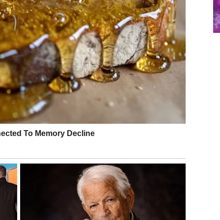
li u sebi sada dobija priliku da se razvije. Možda ćete
ekivali. Možda se otvara nova saradnja.
azgovore, poruke, susrete koji pokreću lanac lepih
 SREĆA I OSEĆAJ DA NISTE
iznutra. Možda ste se u poslednje vreme osećali
 okruženi ljudima.
energije.
o više nego što ste mislili. Moguće je iznenadno