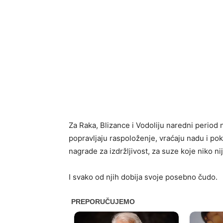
Za Raka, Blizance i Vodoliju naredni period 
popravljaju raspoloženje, vraćaju nadu i pok
nagrade za izdržljivost, za suze koje niko n
I svako od njih dobija svoje posebno čudo.