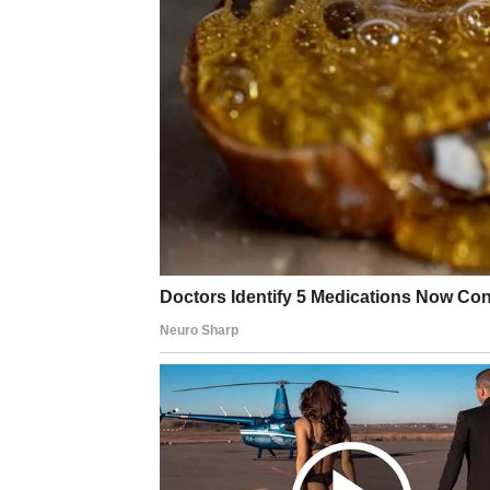
Na poslovnom planu, ideja koju ste dugo nosi
dobiti podršku od osobe od koje to niste oč
Čudo za Blizance dolazi kroz ljude – kroz r
događaja.
VODOLIJA – IZNENADNA
SAMI
Vodolija je često jaka spolja, ali osetljiva 
neshvaćeno ili usamljeno, čak i kada ste bili
Ali sada dolazi period koji donosi promenu 
U ljubavi, neko može pokazati da mu je stal