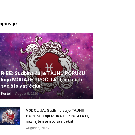
ajnovije
RIBE: Sudbina šalje TAJNU PORUKU
koju MORATE PROČITATI, saznajte
sve što vas čeka!
Portal
-
August 8, 2026
VODOLIJA: Sudbina šalje TAJNU
PORUKU koju MORATE PROČITATI,
saznajte sve što vas čeka!
August 8, 2026