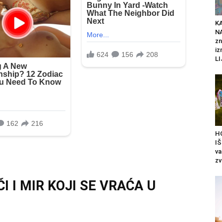
K
N
zn
iz
LI
H
IŠ
va
zv
I I MIR KOJI SE VRAĆA U