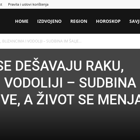
kt
Pravila i uslovi korištenja
HOME
IZDVOJENO
REGION
HOROSKOP
SAVJ
BLIZANCIMA I VODOLIJI – SUDBINA IM ŠALJE...
SE DEŠAVAJU RAKU,
 VODOLIJI – SUDBINA
VE, A ŽIVOT SE MENJ