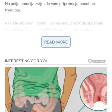
Na polju emocija zvijezde vam pripremaju posebne
trenutke.
Ako ste slobodni, postoji velika mogućnost da upoznate
osobu koja će vas osvojiti iskrenošću, harizmom i
pozitivnom energijom. Susret će biti potpuno neočekivan,
READ MORE
ali će veoma brzo postati jasno da između vas postoji
snažna privlačnost.
Ova osoba mogla bi unijeti potpuno novu radost u vaš
život.
Zauzeti Ovnovi ulaze u najljepšu fazu
odnosa
Ako ste u vezi ili braku, naredni period donosi mnogo
više razumijevanja, nježnosti i zajedničkih planova.