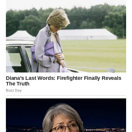
mjestu na kojem ste oduvijek željeli biti. Sreća će vas
pratiti na svakom koraku, a mnogi će vam zavidjeti na
svemu lijepom što vam dolazi.