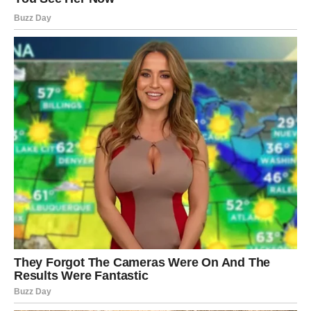
mislite.
Sve što sada započnete ima odlične izglede da preraste u
veliki uspjeh.
Zašto je ovaj period pripremljen baš za
vas?
Zato što ste prošli kroz mnoge izazove bez odustajanja.
Čak i kada su okolnosti bile teške, nastavili ste da
vjerujete u svoje ciljeve i da se borite za ono što vam je
važno.
Zvijezde sada nagrađuju vašu ustrajnost, iskrenost i
spremnost da uvijek krenete naprijed.
Sve ono što ste ulagali vraća vam se kroz srećne