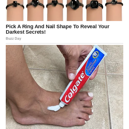
Ostvarićete želju koja vam je
veoma važna
Zvijezde pokazuju da ćete uskoro napraviti veliki korak
prema cilju koji vam već dugo ne izlazi iz misli.
To može biti nešto povezano sa poslom, finansijama,
porodicom ili privatnim životom. Ono što je posebno
važno jeste da će se sve odvijati mnogo lakše nego što
ste očekivali.
Kada budete vidjeli prve rezultate, shvatićete da ste ušli u
period u kojem vam se mnoge želje ostvaruju.
Ljudi oko vas donose dodatnu sreću