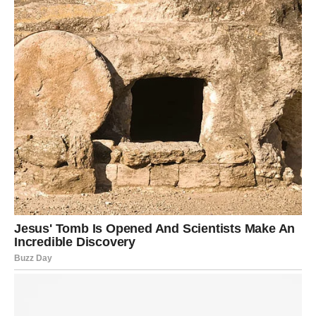
okolnosti, finansijski napredak, ljubav, uspjeh i osjećaj da
vam život konačno daje ono što ste dugo zaslužili.
Završna poruka zvijezda za Ovna
Pred vama je poseban period u kojem ćete imati mnogo
razloga za sreću. Ljubav će procvjetati, finansije će se
značajno poboljšati, a poslovne prilike donijeće vam
uspjeh o kojem ste dugo razmišljali.
Budite otvoreni za nove mogućnosti, vjerujte svojim
odlukama i ne dozvolite da vas strah od promjena
zaustavi. Zvijezde jasno pokazuju da su upravo ovaj
period pripremile posebno za vas.
Očekuju vas dani ispunjeni osmijehom, dobrim vijestima,
velikim uspjesima i osjećajem da se konačno nalazite na