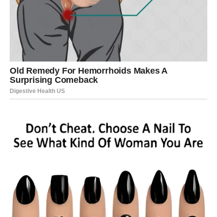
Partner će vam pokazati koliko mu značite, a zajedno
ćete pronaći rješenja za sve ono što vas je ranije
opterećivalo.
Pred vama su trenuci koji će dodatno učvrstiti vaš odnos i
vratiti osmijeh na vaša lica.