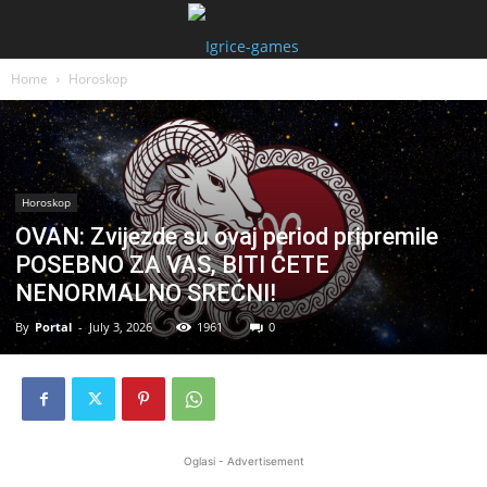
Home
Horoskop
Horoskop
OVAN: Zvijezde su ovaj period pripremile
POSEBNO ZA VAS, BITI ĆETE
NENORMALNO SREĆNI!
By
Portal
-
July 3, 2026
1961
0
Oglasi - Advertisement