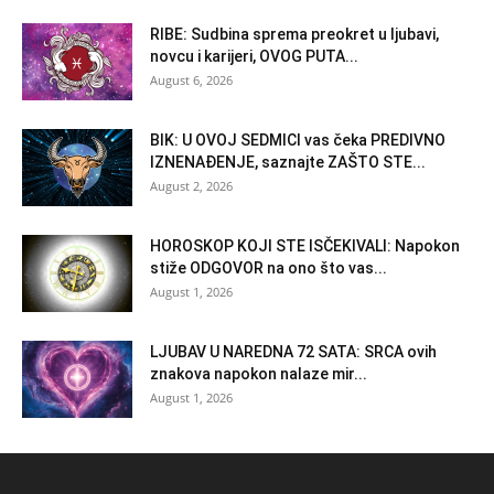
RIBE: Sudbina sprema preokret u ljubavi,
novcu i karijeri, OVOG PUTA...
August 6, 2026
BIK: U OVOJ SEDMICI vas čeka PREDIVNO
IZNENAĐENJE, saznajte ZAŠTO STE...
August 2, 2026
HOROSKOP KOJI STE ISČEKIVALI: Napokon
stiže ODGOVOR na ono što vas...
August 1, 2026
LJUBAV U NAREDNA 72 SATA: SRCA ovih
znakova napokon nalaze mir...
August 1, 2026