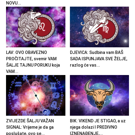
NOVU...
LAV: OVO OBAVEZNO
DJEVICA: Sudbina vam BAŠ
PROČITAJTE, svemir VAM
SADA ISPUNJAVA SVE ŽELJE,
ŠALJE TAJNU PORUKU koja
razlog će vas...
VAM...
ZVIJEZDE ŠALJU VAŽAN
BIK: VIKEND JE STIGAO, a uz
SIGNAL: Vrijeme je da ga
njega dolazi I PREDIVNO
poslušate, ovo se...
IZNENAĐENJE,...