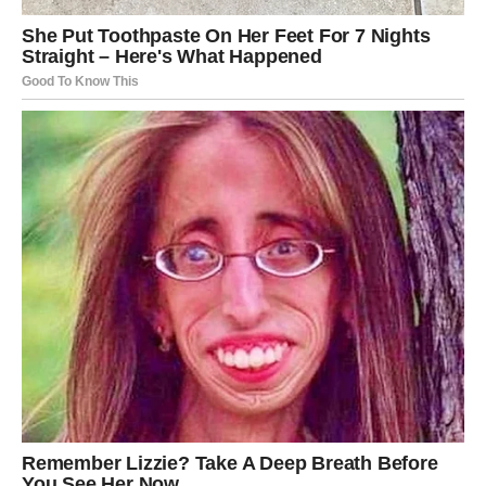
Pred vama su brojni lijepi susreti sa porodicom,
prijateljima i osobama koje vas iskreno cijene.
Jedna osoba mogla bi vas posebno iznenaditi podrškom
ili riječima koje će vam vratiti još više samopouzdanja.
Bićete okruženi pozitivnom energijom i ljudima koji će
iskreno vjerovati u vaš uspjeh.
Vrijeme je da vjerujete sebi više
nego ikada
Zvijezde vam jasno poručuju da ne sumnjate u svoje
sposobnosti.
Vi posjedujete snagu, hrabrost i odlučnost koje će vam
pomoći da ostvarite mnogo više nego što trenutno