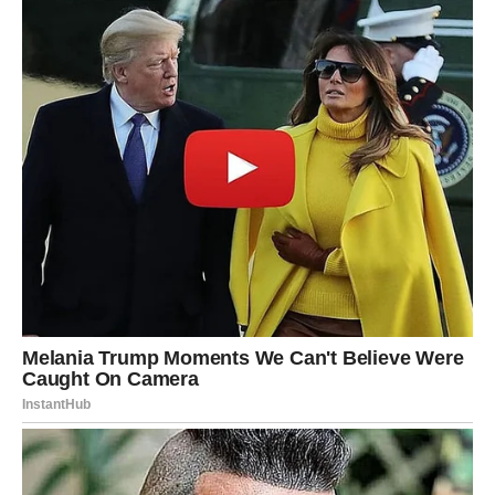
Završna poruka zvijezda za Bika
Pred vama je poseban period u kojem ćete imati mnogo
razloga za sreću. Finansije će biti mnogo bolje, poslovne
prilike donijeće vam uspjeh, a ljubavni život ispuniće vas
iskrenim emocijama i osjećajem potpune sigurnosti.
Budite otvoreni za nove mogućnosti, vjerujte svojim
odlukama i ne dozvolite da vas prošla razočaranja
zaustave. Zvijezde jasno pokazuju da su upravo ovaj
period pripremile posebno za vas.
Očekuju vas dani ispunjeni osmijehom, lijepim vijestima,
velikim uspjesima i osjećajem da vam život konačno
donosi sve ono o čemu ste dugo sanjali. Bićete sretniji
nego što ste mogli zamisliti, a ovaj period pamtićete kao
početak jednog potpuno novog i ljepšeg poglavlja svog