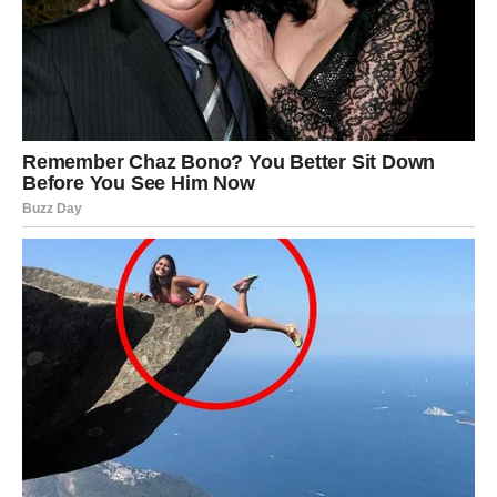
Partner će vam biti najveći oslonac, a zajedno ćete
donositi odluke koje će unaprijediti vaš zajednički život.
Vaša bliskost postaće još snažnija, a osjećaj sigurnosti
veći nego ikada.
Jedna velika želja konačno će