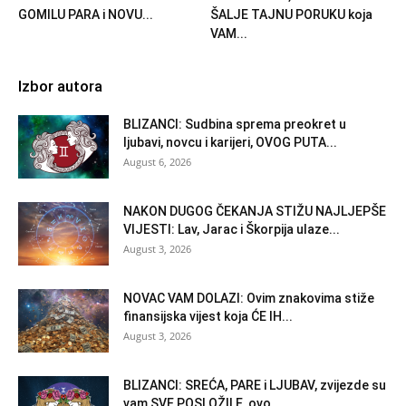
GOMILU PARA i NOVU...
ŠALJE TAJNU PORUKU koja
VAM...
Izbor autora
BLIZANCI: Sudbina sprema preokret u
ljubavi, novcu i karijeri, OVOG PUTA...
August 6, 2026
NAKON DUGOG ČEKANJA STIŽU NAJLJEPŠE
VIJESTI: Lav, Jarac i Škorpija ulaze...
August 3, 2026
NOVAC VAM DOLAZI: Ovim znakovima stiže
finansijska vijest koja ĆE IH...
August 3, 2026
BLIZANCI: SREĆA, PARE i LJUBAV, zvijezde su
vam SVE POSLOŽILE, ovo...