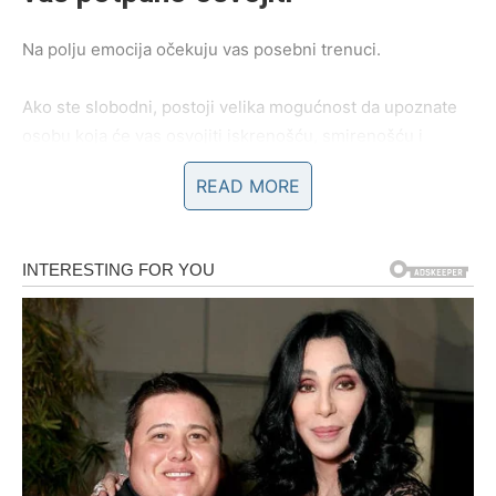
Na polju emocija očekuju vas posebni trenuci.
Ako ste slobodni, postoji velika mogućnost da upoznate
osobu koja će vas osvojiti iskrenošću, smirenošću i
osjećajem sigurnosti koji ćete osjetiti već pri prvom
READ MORE
susretu.
Sve će početi sasvim spontano, ali će se vrlo brzo razviti
u odnos ispunjen povjerenjem i toplinom.
Zauzeti Bikovi ulaze u najljepšu fazu veze
Ako ste u vezi ili braku, naredni period donosi mnogo
više razumijevanja, zajedničkih planova i iskrenih
razgovora.