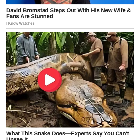
Jedna osoba mogla bi vas posebno iznenaditi riječima
podrške ili gestom koja će vam pokazati koliko ste voljeni
i cijenjeni.
Takvi trenuci donijeće vam dodatnu snagu i potvrditi da
ste okruženi iskrenim ljudima.
Vrijeme je da vjerujete sebi i
svojim mogućnostima
Zvijezde vam poručuju da ne sumnjate u svoje
sposobnosti.
Posjedujete mudrost i strpljenje koje će vam pomoći da
ostvarite mnogo više nego što trenutno mislite.