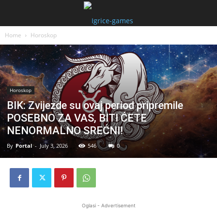
Home
Horoskop
Horoskop
BIK: Zvijezde su ovaj period pripremile
POSEBNO ZA VAS, BITI ĆETE
NENORMALNO SREĆNI!
By
Portal
-
July 3, 2026
546
0
Oglasi - Advertisement