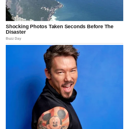
postati stvarnost
Zvijezde pokazuju da ćete ostvariti cilj koji vam je već
dugo veoma važan.
To može biti nešto povezano sa poslom, finansijama,
porodicom ili privatnim životom. Ono što će vas posebno
obradovati jeste činjenica da će se sve odvijati mnogo
lakše nego što ste očekivali.
Kada budete vidjeli prve rezultate, shvatićete da ste ušli u
jedno od najsrećnijih razdoblja ove godine.
Ljudi koji vas vole biće dio vaše sreće
Pred vama su brojni lijepi trenuci provedeni sa
porodicom i prijateljima.