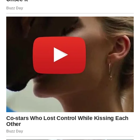
Sve što sada započnete ima odlične izglede da preraste u
veliki uspjeh.
Zašto je ovaj period pripremljen baš za
vas?
Zato što ste dugo ulagali trud bez očekivanja trenutne
nagrade. Bili ste odgovorni, pošteni i spremni da se
borite za ono što volite čak i kada nije bilo lako.
Zvijezde sada nagrađuju vašu istrajnost, dobrotu i
sposobnost da ostanete čvrsti u najtežim trenucima.
Sve ono što ste godinama gradili vraća vam se kroz
srećne okolnosti, finansijski napredak, ljubav i osjećaj da
vam život konačno pruža ono što ste iskreno zaslužili.