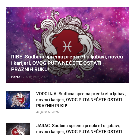
RIBE: Sudbina sprema preokret u ljubavi, novcu
i karijeri, OVOG PUTA NEĆETE OSTATI
PRAZNIH RUKU!
Portal
-
August 6, 2026
VODOLIJA: Sudbina sprema preokret u ljubavi,
novcu i karijeri, OVOG PUTA NEĆETE OSTATI
PRAZNIH RUKU!
August 6, 2026
JARAC: Sudbina sprema preokret u ljubavi,
novcu i karijeri, OVOG PUTA NEĆETE OSTATI