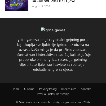
su vam SVE POSLOŽILE, ovo...
August 3, 2026
igrice-games.com je regionalni gejming portal
koji okuplja sve ljubitelje igrica, bez obzira na
uzrast. Naša misija je da pružimo zabavan,
informativan i interaktivan sadržaj koji uključuje
preporuke online igrica, recenzije, gejming
vijesti, tutorijale, kao i savjete za roditelje i
edukativne igre za djecu.
Home
O nama
Privacy Policy
Impressum
Kontakt
Pravila i uslovi korištenja
© Sva prava pridržana - https://igrice-games.com - 2026