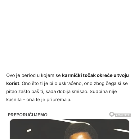
Ovo je period u kojem se
karmički točak okreće u tvoju
korist
. Ono što ti je bilo uskraćeno, ono zbog čega si se
pitao zašto baš ti, sada dobija smisao. Sudbina nije
kasnila – ona te je pripremala.