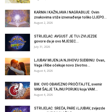
KARMA I KAŽNJAVA I NAGRAĐUJE: Ovim
znakovima stiže iznenađenje toliko LIJEPO...
August 2, 2026
STRIJELAC: AVGUST JE TU i ZVIJEZDE
govore da je ovo MJESEC...
July 31, 2026
LJUBAV MIJENJA NJIHOVU SUDBINU: Ovan,
Vaga i Ribe očekuje novo životno...
August 4, 2026
BIK: OVO OBAVEZNO PROČITAJTE, svemir
VAM ŠALJE TAJNU PORUKU koja VAM...
August 4, 2026
STRIJELAC: SREĆA, PARE i LJUBAV, zvijezde