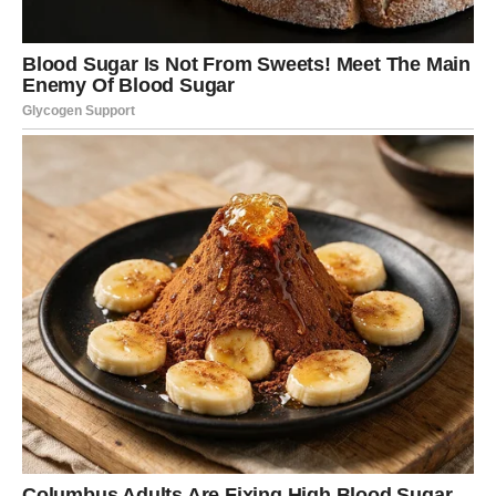
Na životnom i poslovnom planu, sledeća sedmica donosi
neočekivanu priliku
. Može biti vest, poziv, ponuda ili
razgovor koji menja tok narednog perioda. Nešto što si
smatrao izgubljenim sada dobija novu šansu, ali pod
boljim uslovima.
Ako si bio razočaran u sistem, ljude ili autoritete, sada
dolazi potvrda da tvoja borba nije bila uzaludna. Neko
primećuje tvoj trud, ali tek sada – kada si prestao da ga
namećeš. Sudbina ti poručuje:
ono što je tvoje, ne može
te zaobići
.
Karmička poruka za Ovna