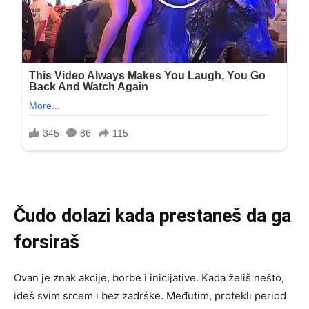
Čudo dolazi kada prestaneš da ga
forsiraš
Ovan je znak akcije, borbe i inicijative. Kada želiš nešto,
ideš svim srcem i bez zadrške. Međutim, protekli period