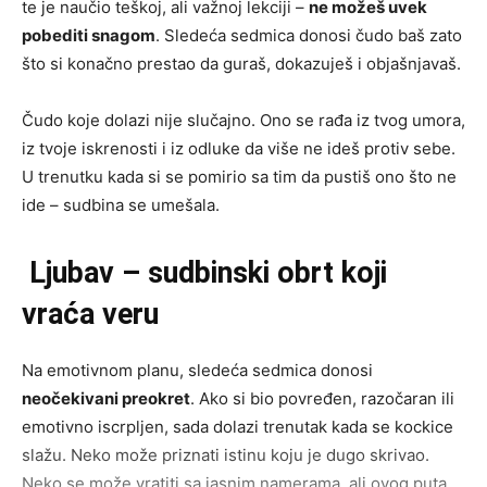
te je naučio teškoj, ali važnoj lekciji –
ne možeš uvek
pobediti snagom
. Sledeća sedmica donosi čudo baš zato
što si konačno prestao da guraš, dokazuješ i objašnjavaš.
Čudo koje dolazi nije slučajno. Ono se rađa iz tvog umora,
iz tvoje iskrenosti i iz odluke da više ne ideš protiv sebe.
U trenutku kada si se pomirio sa tim da pustiš ono što ne
ide – sudbina se umešala.
Ljubav – sudbinski obrt koji
vraća veru
Na emotivnom planu, sledeća sedmica donosi
neočekivani preokret
. Ako si bio povređen, razočaran ili
emotivno iscrpljen, sada dolazi trenutak kada se kockice
slažu. Neko može priznati istinu koju je dugo skrivao.
Neko se može vratiti sa jasnim namerama, ali ovog puta