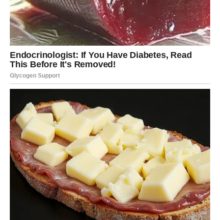
čudo od svih
Iako će se spolja možda desiti konkretni događaji, pravo
čudo za Ovna dešava se
iznutra
. Sledeće sedmice dolazi
trenutak u kojem shvataš da više ne želiš da se
dokazuješ, da se boriš za pažnju ili da trčiš za onima koji
ne znaju šta žele.
Osetićeš olakšanje. Kao da spuštaš oružje koje si nosio
predugo. To ne znači da si slab – naprotiv. To znači da si
sazreo. Sudbina upravo takav trenutak koristi da ti pokaže
da nisi sam i da nisi pogrešio.
Posao i životni put – vrata se
otvaraju tamo gde su bila
zatvorena