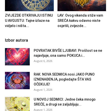
ZVIJEZDE OTKRIVAJU ISTINU
LAV: Ovog vikenda stiže vam
U AVGUSTU: Tajne izlaze na
SREĆA kakvu odavno niste
vidjelo i ništa...
osjetili, zvijezde...
Izbor autora
POVRATAK BIVŠE LJUBAVI: Prošlost se ne
najavljuje, ona samo POKUCA i...
August 6, 2026
RAK: NOVA SEDMICA nosi JAKO PUNO
IZNENAĐENJA, pogledajte ŠTA VAS
OČEKUJE!
August 1, 2026
U NOVOJ SEDMICI: Jedne čeka mnogo
SREĆE, a drugi se zaljubljuju...
August 1, 2026