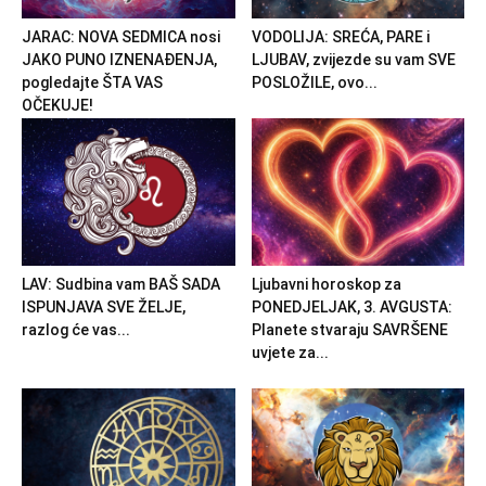
JARAC: NOVA SEDMICA nosi
VODOLIJA: SREĆA, PARE i
JAKO PUNO IZNENAĐENJA,
LJUBAV, zvijezde su vam SVE
pogledajte ŠTA VAS
POSLOŽILE, ovo...
OČEKUJE!
LAV: Sudbina vam BAŠ SADA
Ljubavni horoskop za
ISPUNJAVA SVE ŽELJE,
PONEDJELJAK, 3. AVGUSTA:
razlog će vas...
Planete stvaraju SAVRŠENE
uvjete za...