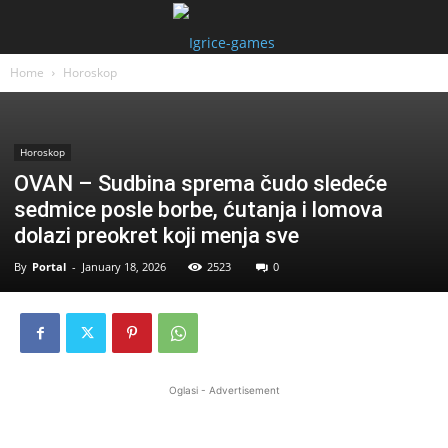
Home
Horoskop
Horoskop
OVAN – Sudbina sprema čudo sledeće
sedmice posle borbe, ćutanja i lomova
dolazi preokret koji menja sve
By
Portal
-
January 18, 2026
2523
0
Oglasi - Advertisement