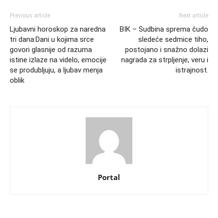
Previous article
Next article
Ljubavni horoskop za naredna
BIK – Sudbina sprema čudo
tri dana:Dani u kojima srce
sledeće sedmice tiho,
govori glasnije od razuma
postojano i snažno dolazi
istine izlaze na videlo, emocije
nagrada za strpljenje, veru i
se produbljuju, a ljubav menja
istrajnost.
oblik
Portal