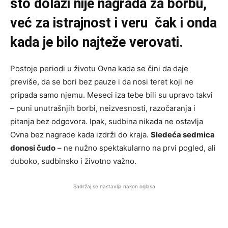
što dolazi nije nagrada za borbu,
već za istrajnost i veru čak i onda
kada je bilo najteže verovati.
Postoje periodi u životu Ovna kada se čini da daje
previše, da se bori bez pauze i da nosi teret koji ne
pripada samo njemu. Meseci iza tebe bili su upravo takvi
– puni unutrašnjih borbi, neizvesnosti, razočaranja i
pitanja bez odgovora. Ipak, sudbina nikada ne ostavlja
Ovna bez nagrade kada izdrži do kraja.
Sledeća sedmica
donosi čudo
– ne nužno spektakularno na prvi pogled, ali
duboko, sudbinsko i životno važno.
Sadržaj se nastavlja nakon oglasa