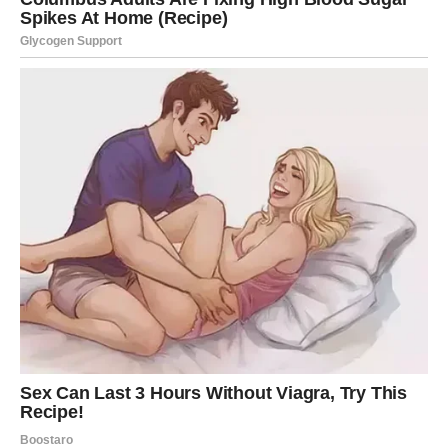
Sledeća sedmica nosi snažnu karmičku energiju. Sve ono
što si radio iskreno, čak i kada te je bolelo, sada se vraća.
Ako si praštao – dobijaš mir. Ako si ćutao – istina izlazi na
videlo. Ako si bio strpljiv – dolazi nagrada.
Čudo koje sudbina sprema Ovnu nije samo jedan
događaj, već
niz sitnih i velikih znakova
koji ti pokazuju
da si na pravom putu. Obrati pažnju na snove, poruke,
slučajne susrete i rečenice koje čuješ usput – univerzum
govori s tobom.