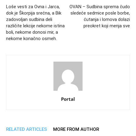
Loše vesti za Ovna i Jarca,
OVAN – Sudbina sprema čudo
dok je Škorpija srećna, a Bik
sledeće sedmice posle borbe,
zadovoljan sudbina deli
ćutanja i lomova dolazi
različite lekcije nekome istina
preokret koji menja sve
boli, nekome donosi mir, a
nekome konačno osmeh.
Portal
RELATED ARTICLES
MORE FROM AUTHOR