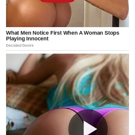
period
. Ako si u vezi, osećaš nežnost, povezanost i
razumevanje.
Slobodne Ribe mogu doživeti ljubav koja deluje
sudbinski, gotovo nestvarno.
Poruka ljubavi za Ribe:
Veruj intuiciji – ona te vodi ka
pravoj osobi.