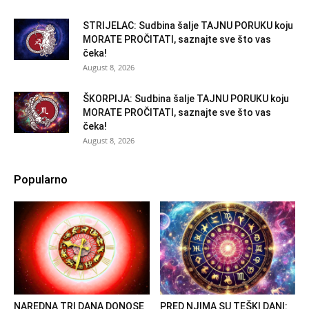
STRIJELAC: Sudbina šalje TAJNU PORUKU koju
MORATE PROČITATI, saznajte sve što vas
čeka!
August 8, 2026
ŠKORPIJA: Sudbina šalje TAJNU PORUKU koju
MORATE PROČITATI, saznajte sve što vas
čeka!
August 8, 2026
Popularno
NAREDNA TRI DANA DONOSE
PRED NJIMA SU TEŠKI DANI: