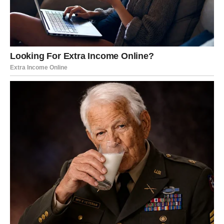
komunikacija je ključna – nesporazumi mogu lako nastati
ako ne govoriš jasno ono što osećaš. Sklon si da nešto
prećutiš kako bi izbegao konflikt, ali to sada može stvoriti
distancu.
Slobodni Blizanci mogu se naći između dve emocije, dve
osobe ili između prošlosti i sadašnjosti. Moguće je
javljanje nekoga iz prošlosti, ali sada sa drugačijim tonom
i namerom. Ovo su dani u kojima moraš biti iskren prema
sebi – šta zaista želiš?
Poruka ljubavi za Blizance:
Ne igraj se emocijama –
jasnoća donosi mir.
RAK
Rakovi ulaze u
nežne, emotivne i vrlo značajne dane
.
Ako si u vezi, osećaćeš duboku potrebu za bliskošću,