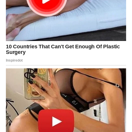
Poruka ljubavi za Jarca:
Ne zatvaraj srce – ljubav ne
ugrožava tvoju snagu.
VODOLIJA
Vodolije u naredna tri dana doživljavaju
nepredvidive
emotivne trenutke
. Iznenadne poruke, susreti ili
priznanja mogu te zateći nespremnog.
Ako si u vezi, važno je da pokažeš emocije, a ne da ih
racionalizuješ.
Poruka ljubavi za Vodoliju:
Budi svoj – prava osoba će to
prepoznati.
RIBE
Ribe ulaze u
magičan, romantičan i emotivno dubok