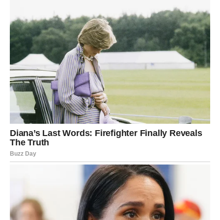
ono što ti stvara sumnju.
ŠKORPIJA
Škorpije ulaze u
intenzivan, strastven i sudbinski
ljubavni period
. Ako si u vezi, emocije se produbljuju, ali
dolazi i do razotkrivanja istine. Ovo može biti trenutak
potpune bliskosti ili konačnog preseka – nema više
polovičnih odnosa.
Slobodne Škorpije mogu doživeti susret koji ostavlja
snažan trag i budi osećaj sudbinske povezanosti.
Poruka ljubavi za Škorpiju:
Ljubav traži potpunu
iskrenost, ne kontrolu.
STRELAC