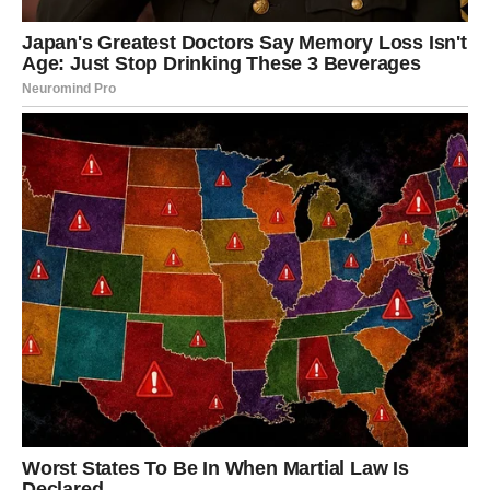
razumevanjem i emotivnom sigurnošću. Partner može
pokazati više nežnosti nego inače, a razgovori koje
budete vodili produbiće vašu povezanost. Ovo je period u
kojem se veza leči i jača.
Slobodni Rakovi mogu upoznati osobu koja u njima budi
osećaj doma, sigurnosti i topline. Ova energija nije
prolazna – ona ima potencijal da preraste u nešto
ozbiljno.
Poruka ljubavi za Raka:
Dozvoli sebi da primiš ljubav bez
straha da ćeš biti povređen.
LAV
Lavovima naredna tri dana donose
strast, pažnju i