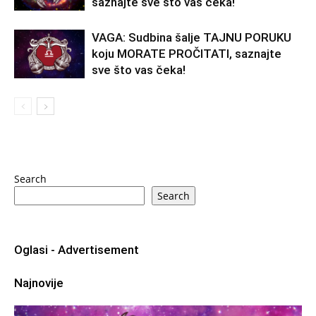
saznajte sve što vas čeka!
VAGA: Sudbina šalje TAJNU PORUKU
koju MORATE PROČITATI, saznajte
sve što vas čeka!
Search
Search
Oglasi - Advertisement
Najnovije