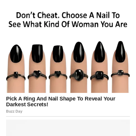
Ovo nisu dani velikih odluka, već tihe procene.
Slobodne Device mogu obnoviti kontakt sa osobom iz
prošlosti, ali sada sa zrelijim pogledom na emocije.
Poruka ljubavi za Devicu:
Ne traži savršenstvo – traži
iskrenost.
VAGA
Vage naredna tri dana donose
romantiku, ali i emotivne
dileme
. Ako si u vezi, vraća se osećaj balansa, ali samo
ako obe strane budu iskrene. Neizgovorene reči sada
traže da budu izrečene.
Slobodne Vage mogu započeti komunikaciju koja brzo
dobija emotivnu dubinu.
Poruka ljubavi za Vagu:
Izaberi ono što ti donosi mir, ne