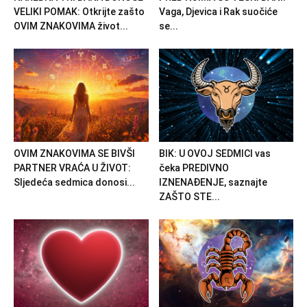
VELIKI POMAK: Otkrijte zašto
Vaga, Djevica i Rak suočiće
OVIM ZNAKOVIMA život...
se...
OVIM ZNAKOVIMA SE BIVŠI
BIK: U OVOJ SEDMICI vas
PARTNER VRAĆA U ŽIVOT:
čeka PREDIVNO
Sljedeća sedmica donosi...
IZNENAĐENJE, saznajte
ZAŠTO STE...