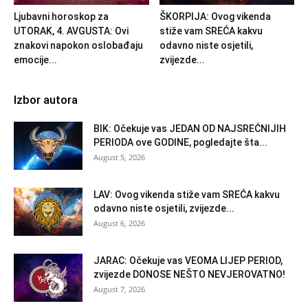
Ljubavni horoskop za
ŠKORPIJA: Ovog vikenda
UTORAK, 4. AVGUSTA: Ovi
stiže vam SREĆA kakvu
znakovi napokon oslobađaju
odavno niste osjetili,
emocije...
zvijezde...
Izbor autora
BIK: Očekuje vas JEDAN OD NAJSREĆNIJIH
PERIODA ove GODINE, pogledajte šta...
August 5, 2026
LAV: Ovog vikenda stiže vam SREĆA kakvu
odavno niste osjetili, zvijezde...
August 6, 2026
JARAC: Očekuje vas VEOMA LIJEP PERIOD,
zvijezde DONOSE NEŠTO NEVJEROVATNO!
August 7, 2026