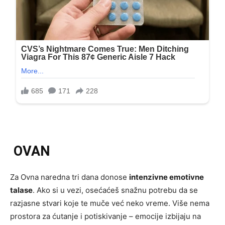
OVAN
Za Ovna naredna tri dana donose
intenzivne emotivne
talase
. Ako si u vezi, osećaćeš snažnu potrebu da se
razjasne stvari koje te muče već neko vreme. Više nema
prostora za ćutanje i potiskivanje – emocije izbijaju na