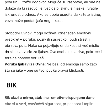
površinu i traže odgovor. Moguće su rasprave, ali one ne
dolaze da bi razdvojile, već da bi skinule maske i vratile
iskrenost u odnos. Ako se oboje usudite da kažete istinu,
veza može postati jača nego ikada.
Slobodni Ovnovi mogu doživeti iznenadan emotivni
preokret – poruku, poziv ili susret koji budi strasti i
ubrzava puls. Neko se pojavljuje onda kada si već mislio
da si se zatvorio za ljubav. Ova osoba te izaziva, pokreće i
tera da ponovo veruješ.
Poruka ljubavi za Ovna:
Ne beži od emocija samo zato
što su jake – one su tvoj put ka pravoj bliskosti.
BIK
Bik ulazi u
mirne, stabilne i emotivno ispunjene dane
.
Ako si u vezi, osećaćeš sigurnost, pripadnost i toplinu