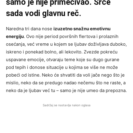
samo je nije primećivao. Srce
sada vodi glavnu reč.
Naredna tri dana nose
izuzetno snažnu emotivnu
energiju
. Ovo nije period površnih flertova i prolaznih
osećanja, već vreme u kojem se ljubav doživljava duboko,
iskreno i ponekad bolno, ali lekovito. Zvezde pokreću
uspavane emocije, otvaraju teme koje su dugo gurane
pod tepih i donose situacije u kojima se više ne može
pobeći od istine. Neko će shvatiti da voli jače nego što je
mislio, neko da se predugo nadao nečemu što ne raste, a
neko da je ljubav već tu – samo je nije umeo da prepozna.
Sadržaj se nastavlja nakon oglasa