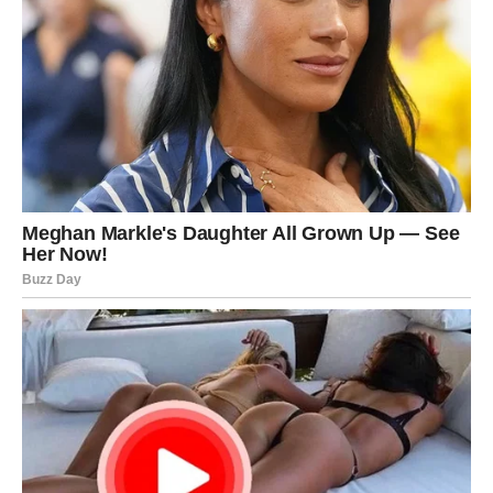
Strelčevi naredna tri dana osećaju
lakoću, optimizam i
radost u ljubavi
. Ako si u vezi, više smeha, zajedničkih
planova i spontanosti.
Slobodni Strelčevi mogu započeti flert koji donosi
uzbuđenje i novu nadu.
Poruka ljubavi za Strelca:
Uživaj u trenutku – ne moraš
sve znati unapred.
JARAC
Jarčevi ulaze u
ozbiljan i emotivno zahtevan period
. Ako
si u vezi, dolazi potreba za razgovorom o budućnosti,
stabilnosti i sigurnosti. Možda neće biti lako, ali biće
potrebno.
Slobodni Jarčevi mogu se iznenaditi emocijama koje se
bude prema osobi koju nisu planirali da zavole.