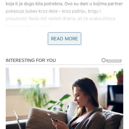
koja ti je dugo bila potrebna. Ovo su dani u kojima partner
pokazuje ljubav kroz dela – kroz pažnju, brigu i
prisutnost. Neće biti velikih drama, ali će svaka sitnica
imati duboko značenje.
READ MORE
Slobodni Bikovi mogu primetiti da se emocije rađaju tamo
gde ih nisu očekivali – prema osobi iz svakodnevnog
okruženja, nekome ko je već duže vreme tu, ali sada
dobija novo svetlo. Ljubav za Bika ovih dana dolazi
polako, ali iskreno, bez pritiska.
Poruka ljubavi za Bika:
Prava ljubav se ne dokazuje
rečima, već osećajem mira koji donosi.
BLIZANCI
Blizanci u naredna tri dana prolaze kroz
emotivnu
konfuziju, ali i važne spoznaje
. Ako si u vezi,