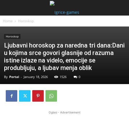
Home
Horoskop
Horoskop
Ljubavni horoskop za naredna tri dana:Dani
u kojima srce govori glasnije od razuma
istine izlaze na videlo, emocije se
produbljuju, a ljubav menja oblik
By
Portal
-
January 18, 2026
1526
0
Oglasi - Advertisement