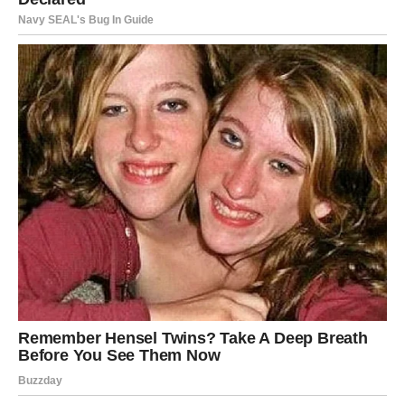
emotivna dešavanja
. Ako si u vezi, partner želi više tvoje
prisutnosti, topline i potvrde. Ovo je vreme kada treba da
spustiš gard i pokažeš ranjivost – to neće umanjiti tvoju
snagu, već će je produbiti.
Slobodni Lavovi mogu doživeti flert koji se brzo pretvara
u nešto intenzivnije. Neko te posmatra sa divljenjem i želi
da ti se približi.
Poruka ljubavi za Lava:
Ljubav cveta onda kada dozvoliš
drugima da vide tvoje pravo lice.
DEVICA
Device ulaze u
smiren, ali introspektivan ljubavni period
.
Ako si u vezi, razmišljaćeš o budućnosti, stabilnosti i
tome da li su tvoje emotivne potrebe zaista zadovoljene.