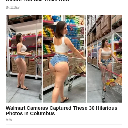
Mnogi Ovnovi će tokom ovog perioda osjetiti veliko
olakšanje jer će se problem koji ih dugo opterećuje
konačno početi rješavati.
Zvijezde vam poručuju da ne sumnjate toliko u sebe jer
imate mnogo više sposobnosti nego što trenutno mislite.
Vrijeme je da konačno počnete
misliti više na sebe
Previše ste energije trošili pokušavajući pomoći drugima
i održati odnose koji su vas iscrpljivali.
Često ste zaboravljali vlastite potrebe samo da biste
izbjegli sukobe ili razočaranja.