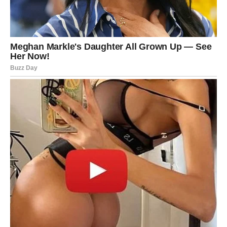
Jedna osoba iz prošlosti mogla bi
vas potpuno zbuniti
Zvijezde pokazuju mogućnost povratka osobe koju niste
uspjeli potpuno zaboraviti.
Ta osoba još uvijek razmišlja o vama i moguće je da će
pokušati obnoviti kontakt.
Ali ovog puta vi ćete mnogo jasnije vidjeti šta želite.
Nećete više pristajati na odnose koji vam donose
nesigurnost, stres i emotivni haos.