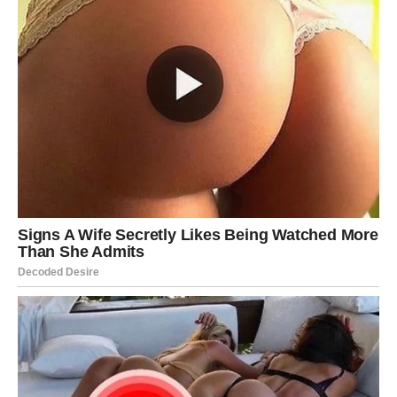
pripremali za ono što dolazi.
A ono što dolazi moglo bi vam potpuno promijeniti život.
Mnogi Ovnovi će tokom ovog perioda dobiti ono što su
dugo priželjkivali — iskrenu ljubav, podršku, sigurnost i
osjećaj da konačno imaju razlog za osmijeh.
Pred vama je period koji ćete
dugo pamtiti
Zvijezde vam sada donose novu energiju, mnogo više
samopouzdanja i priliku da konačno osjetite kako izgleda
kada život radi u vašu korist.
Mnogi Ovnovi će tokom ove sedmice upoznati ljude koji