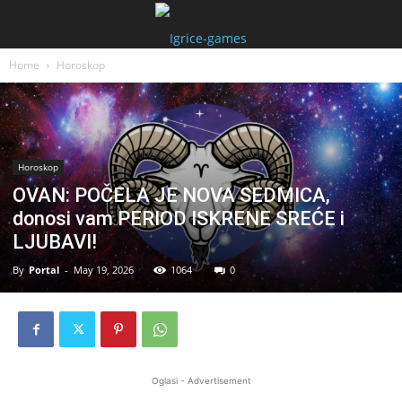
Home
Horoskop
Horoskop
OVAN: POČELA JE NOVA SEDMICA,
donosi vam PERIOD ISKRENE SREĆE i
LJUBAVI!
By
Portal
-
May 19, 2026
1064
0
Oglasi - Advertisement