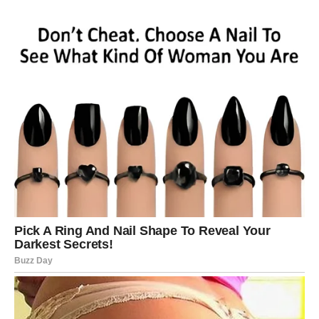
Ali nova sedmica donosi vam veoma važnu lekciju — ne
možete pronaći sreću ako stalno zaboravljate sebe.
Zvijezde vam poručuju da ne osjećate grižnju savjesti
zbog toga što želite više za sebe.
Mnogi Ovnovi će tokom ovog perioda napraviti promjene
koje će ih kasnije dovesti do mnogo srećnijeg i mirnijeg
života.
Sudbina vam sada vraća ono što
ste dugo čekali
Sve kroz šta ste prošli nije bilo uzalud.
Svaka prepreka, svako razočaranje i svaki trenutak tokom
kojeg ste mislili da više ne možete dalje zapravo su vas