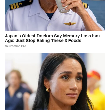
voljeni.
Prava osoba dolazi onda kada najmanje očekujete.
Ovnovi koji su zauzeti konačno će uspjeti riješiti
nesporazume koji ih dugo opterećuju.
Pred vama su iskreni razgovori, više razumijevanja i
osjećaj da partner konačno vidi koliko ste se trudili oko
svega.