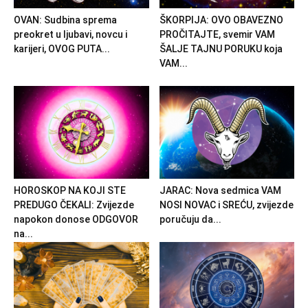
OVAN: Sudbina sprema
ŠKORPIJA: OVO OBAVEZNO
preokret u ljubavi, novcu i
PROČITAJTE, svemir VAM
karijeri, OVOG PUTA...
ŠALJE TAJNU PORUKU koja
VAM...
HOROSKOP NA KOJI STE
JARAC: Nova sedmica VAM
PREDUGO ČEKALI: Zvijezde
NOSI NOVAC i SREĆU, zvijezde
napokon donose ODGOVOR
poručuju da...
na...