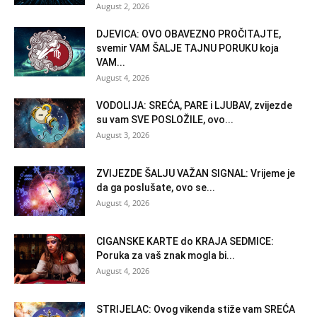
August 2, 2026
DJEVICA: OVO OBAVEZNO PROČITAJTE,
svemir VAM ŠALJE TAJNU PORUKU koja
VAM...
August 4, 2026
VODOLIJA: SREĆA, PARE i LJUBAV, zvijezde
su vam SVE POSLOŽILE, ovo...
August 3, 2026
ZVIJEZDE ŠALJU VAŽAN SIGNAL: Vrijeme je
da ga poslušate, ovo se...
August 4, 2026
CIGANSKE KARTE do KRAJA SEDMICE:
Poruka za vaš znak mogla bi...
August 4, 2026
STRIJELAC: Ovog vikenda stiže vam SREĆA