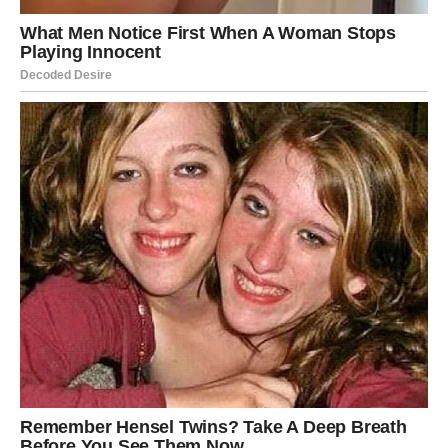
Mnogi Ovnovi će konačno odlučiti da biraju svoj mir i
sreću umjesto ljudi koji ih stalno vraćaju na stare rane.
Finansije i posao takođe donose
lijepe promjene
Iako će emocije biti u centru pažnje, ni finansijska
situacija neće ostati ista.
Pred vama je sedmica tokom koje biste mogli dobiti
priliku za dodatnu zaradu, poslovni prijedlog ili pomoć
koja dolazi onda kada vam je najpotrebnija.
Jedan razgovor mogao bi imati mnogo veći značaj nego
što trenutno mislite.