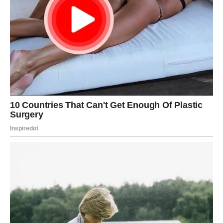
će im promijeniti život, dobiti prilike koje nisu očekivali i
donijeti odluke koje će ih odvesti prema mnogo srećnijoj
budućnosti.
Zato ne zatvarajte se pred emocijama i ne dozvolite
strahu da vas zaustavi.
Počela je nova sedmica i ona vam donosi period iskrene
sreće, ljubavi i osjećaj da konačno dolaze dani koje ste
dugo zaslužili.