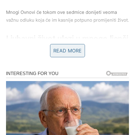
Mnogi Ovnovi će tokom ove sedmice donijeti veoma
važnu odluku koja će im kasnije potpuno promijeniti život.
Ljubavni život ulazi u mnogo ljepši
period
READ MORE
Ako ste slobodni, pred vama je sedmica tokom koje biste
mogli upoznati osobu koja će vas potpuno osvojiti
energijom, pažnjom i načinom na koji vas razumije.
Ono što će vas posebno iznenaditi jeste činjenica da ćete
pored te osobe osjećati mir kakav dugo niste imali.
Mnogi Ovnovi će tokom ovog perioda prvi put nakon dugo
vremena osjetiti da ne moraju glumiti snagu kako bi bili