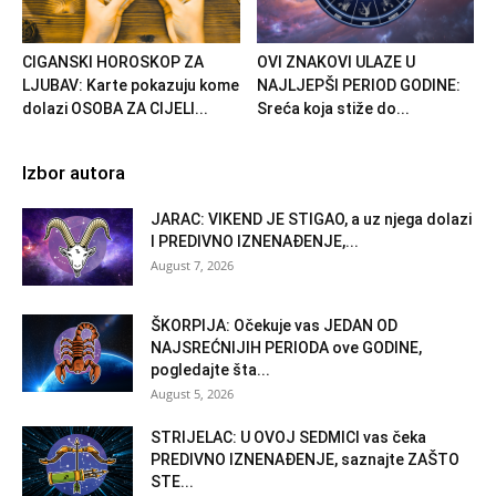
CIGANSKI HOROSKOP ZA
OVI ZNAKOVI ULAZE U
LJUBAV: Karte pokazuju kome
NAJLJEPŠI PERIOD GODINE:
dolazi OSOBA ZA CIJELI...
Sreća koja stiže do...
Izbor autora
JARAC: VIKEND JE STIGAO, a uz njega dolazi
I PREDIVNO IZNENAĐENJE,...
August 7, 2026
ŠKORPIJA: Očekuje vas JEDAN OD
NAJSREĆNIJIH PERIODA ove GODINE,
pogledajte šta...
August 5, 2026
STRIJELAC: U OVOJ SEDMICI vas čeka
PREDIVNO IZNENAĐENJE, saznajte ZAŠTO
STE...