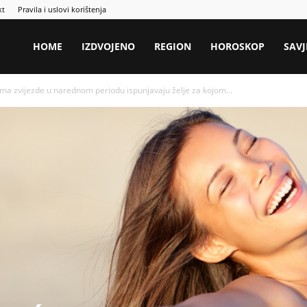
kt
Pravila i uslovi korištenja
HOME
IZDVOJENO
REGION
HOROSKOP
SAVJ
 zvijezde u narednom periodu ispunjavaju želje za kojom...