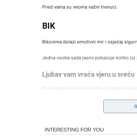
Pred vama su veoma važni trenuci.
BIK
Bikovima dolazi emotivni mir i osjećaj sigurn
Jedna osoba sada jasno pokazuje koliko joj zn
Ljubav vam vraća vjeru u sreću
Pred vama su veoma nježni i posebni trenuc
BLIZANCI
Zvijezde vam donose neočekivane vijesti i 