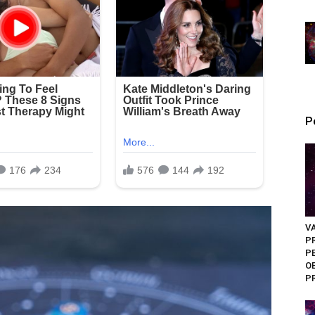
P
VA
P
P
O
P