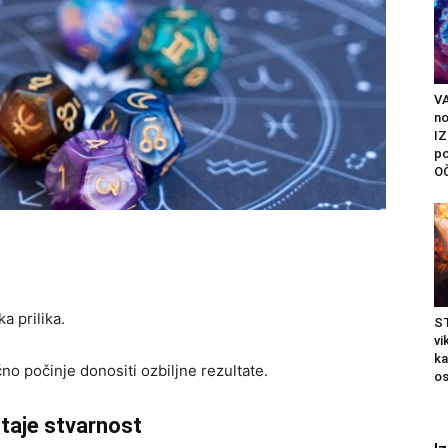
V
n
I
po
O
a prilika.
S
vi
ka
o počinje donositi ozbiljne rezultate.
os
taje stvarnost