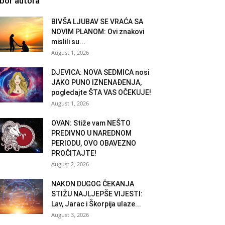
zbor autora
BIVŠA LJUBAV SE VRAĆA SA
NOVIM PLANOM: Ovi znakovi
mislili su...
August 1, 2026
DJEVICA: NOVA SEDMICA nosi
JAKO PUNO IZNENAĐENJA,
pogledajte ŠTA VAS OČEKUJE!
August 1, 2026
OVAN: Stiže vam NEŠTO
PREDIVNO U NAREDNOM
PERIODU, OVO OBAVEZNO
PROČITAJTE!
August 2, 2026
NAKON DUGOG ČEKANJA
STIŽU NAJLJEPŠE VIJESTI:
Lav, Jarac i Škorpija ulaze...
August 3, 2026