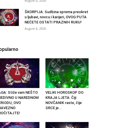
August 6, 2026
ŠKORPIJA: Sudbina sprema preokret
u ljubavi, novcu i karijeri, OVOG PUTA
NEĆETE OSTATI PRAZNIH RUKU!
August 6, 2026
opularno
GA: Stiže vam NEŠTO
VELIKI HOROSKOP DO
REDIVNO U NAREDNOM
KRAJA LJETA: Čiji
ERIODU, OVO
NOVČANIK raste, čije
BAVEZNO
SRCE je...
ROČITAJTE!