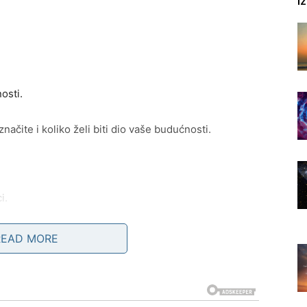
I
osti.
ačite i koliko želi biti dio vaše budućnosti.
i.
READ MORE
veoma zanimljive susrete.