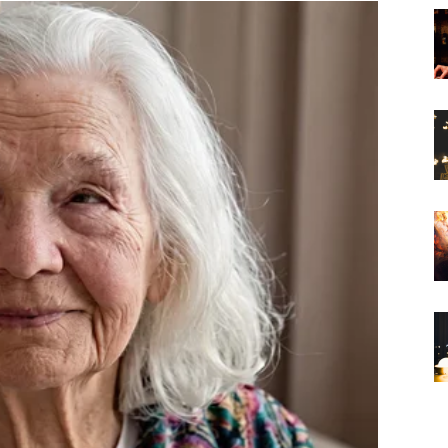
enja pogled na život.
enađenje
og perioda.
aća osmijeh i vjeru da čuda zaista postoje.
u želju