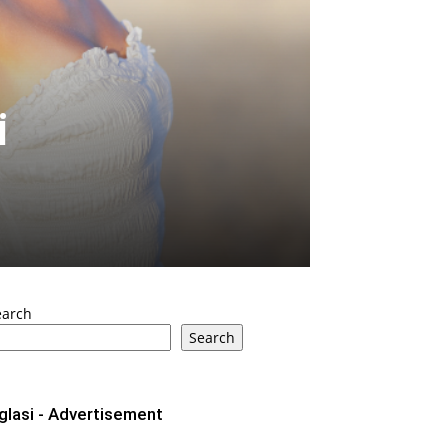
i
earch
Search
glasi - Advertisement