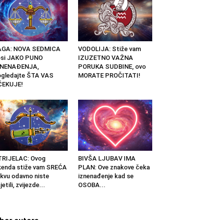
AGA: NOVA SEDMICA
VODOLIJA: Stiže vam
osi JAKO PUNO
IZUZETNO VAŽNA
ZNENAĐENJA,
PORUKA SUDBINE, ovo
gledajte ŠTA VAS
MORATE PROČITATI!
ČEKUJE!
TRIJELAC: Ovog
BIVŠA LJUBAV IMA
kenda stiže vam SREĆA
PLAN: Ove znakove čeka
kvu odavno niste
iznenađenje kad se
jetili, zvijezde...
OSOBA...