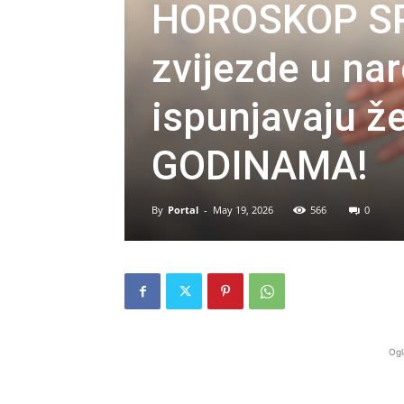
HOROSKOP SR
zvijezde u na
ispunjavaju že
GODINAMA!
By
Portal
-
May 19, 2026
566
0
Ogl