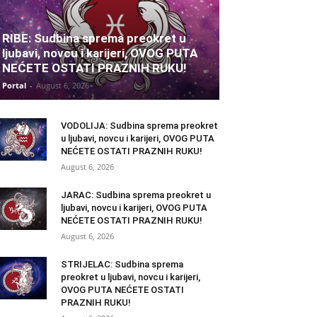
RIBE: Sudbina sprema preokret u
ljubavi, novcu i karijeri, OVOG PUTA
NEĆETE OSTATI PRAZNIH RUKU!
Portal
-
August 6, 2026
VODOLIJA: Sudbina sprema preokret
u ljubavi, novcu i karijeri, OVOG PUTA
NEĆETE OSTATI PRAZNIH RUKU!
August 6, 2026
JARAC: Sudbina sprema preokret u
ljubavi, novcu i karijeri, OVOG PUTA
NEĆETE OSTATI PRAZNIH RUKU!
August 6, 2026
STRIJELAC: Sudbina sprema
preokret u ljubavi, novcu i karijeri,
OVOG PUTA NEĆETE OSTATI
PRAZNIH RUKU!