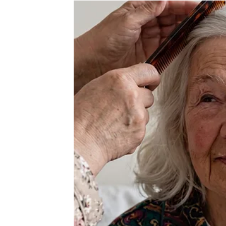
Moguće je poznanstvo koje vam potpuno mij
Sudbina vam sprema veliko izn
Pred vama su veoma uzbudljivi trenuci.
RAK
Rakovi su među najvećim sretnicima naredn
Poslije mnogo tuge dolazi sreća koja vam vr
Zvijezde vam ispunjavaju najveć
Pred vama su veoma nježni i sretni trenuci.
LAV