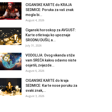
CIGANSKE KARTE do KRAJA
SEDMICE: Poruka za vaš znak
mogla bi...
August 4, 2026
Ciganski horoskop za AVGUST:
Karte otkrivaju ko upoznaje
SRODNU DUŠU, a...
July 31, 2026
VODOLIJA: Ovog vikenda stiže
vam SREĆA kakvu odavno niste
osjetili, zvijezde...
August 6, 2026
CIGANSKE KARTE do kraja
SEDMICE: Karte nose poruku za
svaki znak,...
August 3, 2026