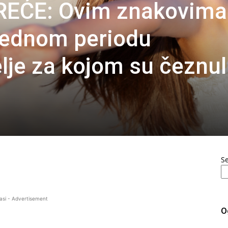
EĆE: Ovim znakovima
rednom periodu
lje za kojom su čeznul
S
asi - Advertisement
O