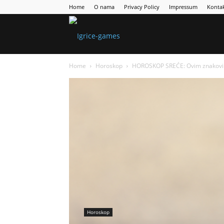
Home
O nama
Privacy Policy
Impressum
Konta
Games
Home
Horoskop
HOROSKOP SREĆE: Ovim znakovima
Portal
Horoskop