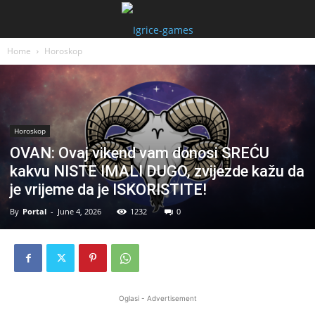
Home
Horoskop
Horoskop
OVAN: Ovaj vikend vam donosi SREĆU
kakvu NISTE IMALI DUGO, zvijezde kažu da
je vrijeme da je ISKORISTITE!
By
Portal
-
June 4, 2026
1232
0
Oglasi - Advertisement