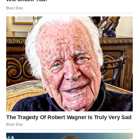
Neke prilike nastaju onda kada ih najmanje očekujemo.
DRUŠTVENI ŽIVOT DONOSI
RADOST
Ovaj vikend posebno je naglašena energija druženja.
Mogući su susreti sa ljudima koje dugo niste vidjeli.
Pozivi koje niste očekivali.
Izlasci.
Okupljanja.