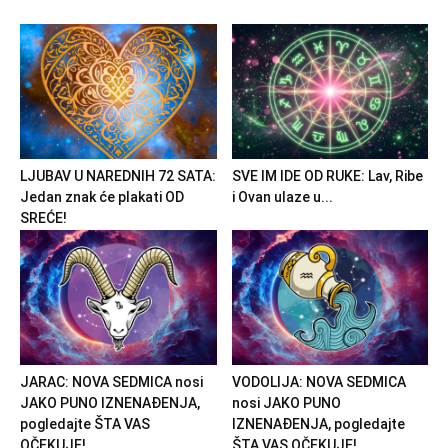
LJUBAV U NAREDNIH 72 SATA:
SVE IM IDE OD RUKE: Lav, Ribe
Jedan znak će plakati OD
i Ovan ulaze u...
SREĆE!
JARAC: NOVA SEDMICA nosi
VODOLIJA: NOVA SEDMICA
JAKO PUNO IZNENAĐENJA,
nosi JAKO PUNO
pogledajte ŠTA VAS
IZNENAĐENJA, pogledajte
OČEKUJE!
ŠTA VAS OČEKUJE!