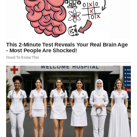
Za Ovnove koji su zauzeti dolaze lijepi trenuci sa
voljenom osobom.
Mogući su iskreni razgovori.
Zajednički planovi.
I situacije koje vraćaju bliskost i dobro raspoloženje.
Mnogi će tokom ovog vikenda osjetiti koliko je važno
imati nekoga ko ih razumije.