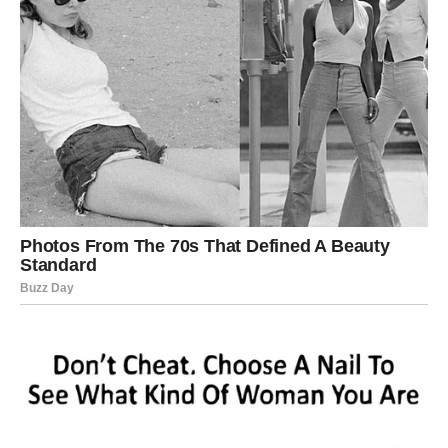
interesovanje.
Sreća će pratiti one Ovnove koji budu spremni djelovati.
UNUTRAŠNJI MIR DONOSI
PRAVE ODGOVORE
Pored svih događaja koji dolaze, zvijezde vam savjetuju
da pronađete trenutak za sebe.
Ponekad najbolji odgovori dolaze kada se udaljimo od
buke i poslušamo vlastite misli.
Ovaj vikend mogao bi vam donijeti važnu spoznaju o tome
šta zaista želite od narednog perioda.