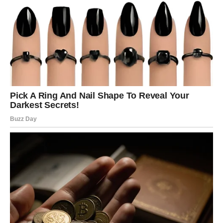
I upravo ta spoznaja pomoći će vam da napravite pravi
izbor.
NAJVAŽNIJA PORUKA
ZVIJEZDA
Ovnovi, pred vama je vikend koji nosi sreću kakvu dugo
niste osjetili.
Ljubav vam donosi lijepe trenutke i nova uzbuđenja.
Vijesti koje stižu donose olakšanje.
Prilike koje se pojavljuju otvaraju nova vrata.
A vi ćete imati osjećaj da se konačno nalazite na pravom
mjestu u pravo vrijeme.