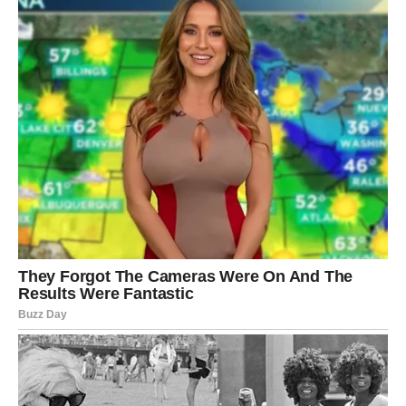
I trenuci koji vam vraćaju dobro raspoloženje.
Nemojte odbijati pozive.
Zvijezde pokazuju da upravo kroz društvene događaje
dolazi mnogo pozitivne energije.
VRIJEME JE DA SE USUDITE
Jedna od najvažnijih poruka ovog vikenda jeste da ne
čekate savršen trenutak.
Ako postoji nešto što želite reći – recite.
Ako postoji prilika koju želite iskoristiti – napravite korak.
Ako postoji osoba o kojoj razmišljate – pokažite