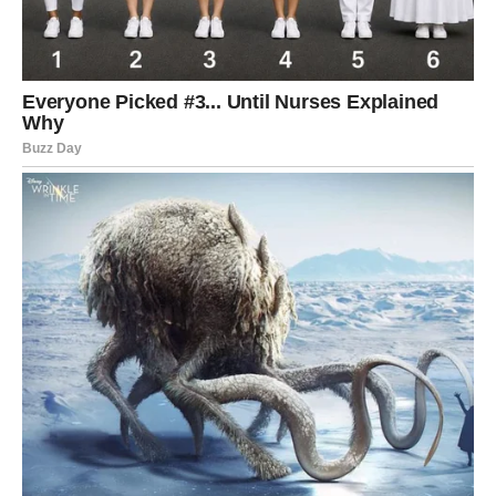
JEDNA VIJEST MOGLA BI VAS
OBRADOVATI
Zvijezde pokazuju mogućnost dolaska informacije koju
dugo čekate.
To može biti nešto vezano za posao.
Može biti finansijska vijest.
Može biti odgovor osobe od koje mnogo očekujete.