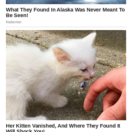
Kada se to dogodi, osjetićete veliko olakšanje.
I shvatićete da su brige koje ste nosili polako iza vas.
NOVAC I PRILIKE DOLAZE IZ
NEOČEKIVANOG PRAVCA
Iako vikend nije period koji obično povezujemo sa
poslovnim događajima, zvijezde pokazuju da biste upravo
sada mogli dobiti zanimljivu ideju ili ponudu.
Možda razgovor sa nekim otvori vrata novoj mogućnosti.
Možda saznate informaciju koja vam pomaže da donesete
važnu odluku.
Budite otvoreni za sve što dolazi.