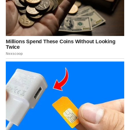
Zato nemojte provesti ovaj vikend čekajući da se nešto
dogodi.
Budite aktivni.
Prihvatite pozive.
Otvorite srce za nova iskustva.
Jer zvijezde imaju veoma jasnu poruku za vas:
Sreća dolazi – ali je morate prepoznati i iskoristiti dok je
pred vama.