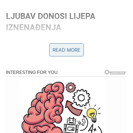
LJUBAV DONOSI LIJEPA
IZNENAĐENJA
Na emotivnom planu vikend nosi veoma pozitivnu
READ MORE
energiju.
Ako ste slobodni, moguće je poznanstvo koje će vam
odmah privući pažnju.
Neko bi mogao pokazati interesovanje mnogo otvorenije
nego što očekujete.
Privlačnost će biti obostrana, a razgovor prirodan i
opušten.