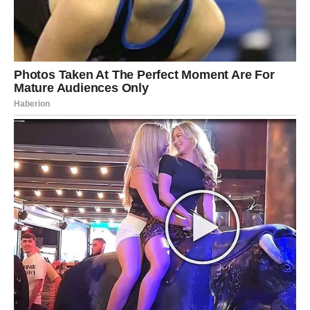
Duša vam pokazuje pravi put
Pred vama su emotivni trenuci.
Zvijezde pokazuju da pojedini znakovi ulaze u jedan od
najljepših perioda u posljednje vrijeme. Ljubav, uspjeh,
novac i ostvarenje želja sada dolaze u prvi plan, a mnogi
će konačno osjetiti da se život okreće u njihovu korist.
Najviše razloga za slavlje imaju
Rakovi, Lavovi i Vodolije
,
kojima sudbina donosi prilike i događaje o kojima su dugo
maštali.
Ponekad je potrebno mnogo strpljenja da bismo stigli do
sreće. Ali kada konačno dođe, shvatimo da je vrijedilo
čekati svaki trenutak.