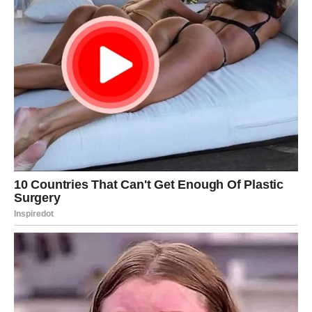
Poruka zvijezda
Ne bojte se velikih snova.
Sreća prati hrabre
Pred vama su lijepi trenuci.
JARAC
Rezultati rada konačno postaju vidljivi.
Pred vama je period tokom kojeg ćete osjetiti da se sav
trud isplatio.
Poruka zvijezda