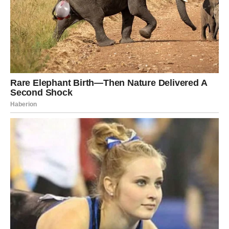
Novo poglavlje samo što nije
počelo
Pred vama su posebni trenuci.
RIBE
Jedna želja koju dugo nosite u sebi postaje mnogo bliža
ostvarenju.
Pred vama je period unutrašnjeg mira i zadovoljstva.
Poruka zvijezda
Vjerujte svom srcu.