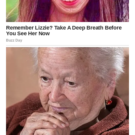
Zvijezde vam otvaraju sva vrata
Pred vama su veoma pozitivni dani.
DJEVICA
Jedna briga ostaje iza vas.
Pred vama je mnogo mirniji i sretniji period nego što ste
imali priliku doživjeti u posljednje vrijeme.
Poruka zvijezda
Dozvolite sebi da odahnete.
Mir vam vraća osmijeh