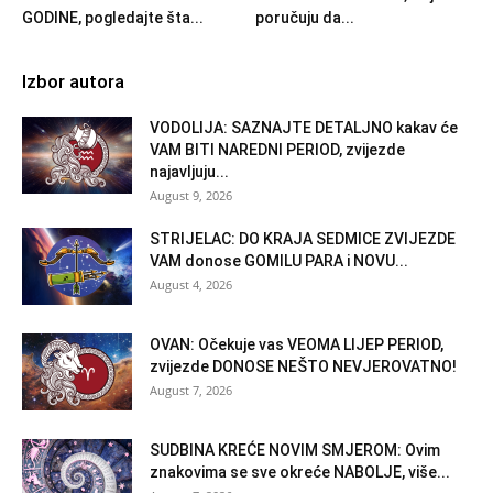
GODINE, pogledajte šta...
poručuju da...
Izbor autora
VODOLIJA: SAZNAJTE DETALJNO kakav će
VAM BITI NAREDNI PERIOD, zvijezde
najavljuju...
August 9, 2026
STRIJELAC: DO KRAJA SEDMICE ZVIJEZDE
VAM donose GOMILU PARA i NOVU...
August 4, 2026
OVAN: Očekuje vas VEOMA LIJEP PERIOD,
zvijezde DONOSE NEŠTO NEVJEROVATNO!
August 7, 2026
SUDBINA KREĆE NOVIM SMJEROM: Ovim
znakovima se sve okreće NABOLJE, više...