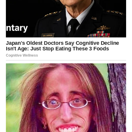
Srce dobija ono što je dugo
čekalo
Pred vama su posebni trenuci.
LAV
Pred vama je vrijeme uspjeha, priznanja i velikih pobjeda.
Ono što ste dugo priželjkivali sada postaje mnogo bliže.
Poruka zvijezda
Prihvatite nagrade koje ste zaslužili.