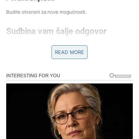
Budite otvoreni za nove mogućnosti.
Sudbina vam šalje odgovor
Pred vama su zanimljivi trenuci.
READ MORE
RAK
Ljubavna sreća dolazi u velikom talasu.
Pred vama je period tokom kojeg ćete se osjećati voljeno,
željeno i emocionalno ispunjeno.
Poruka zvijezda
Ne plašite se vjerovati svojim osjećajima.