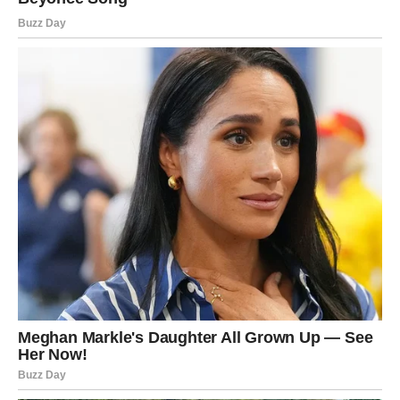
Sudbina vam šalje ljude koji donose radost.
Poruka zvijezda
Otvorite srce novim iskustvima.
Sreća vam dolazi kroz ljubav
Pred vama su romantični trenuci.
ŠKORPIJA
Finansijska energija izuzetno je snažna.
Pred vama su prilike koje mogu značajno poboljšati vašu
situaciju.