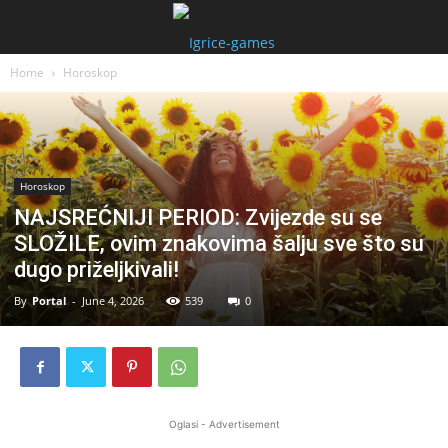
Home
Horoskop
Horoskop
NAJSREĆNIJI PERIOD: Zvijezde su se
SLOŽILE, ovim znakovima šalju sve što su
dugo priželjkivali!
By
Portal
-
June 4, 2026
539
0
Oglasi - Advertisement