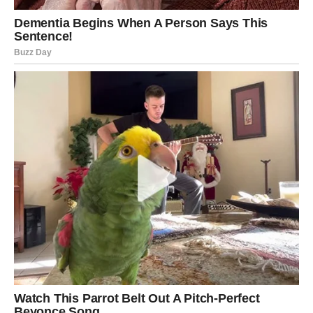
Pred vama su važni trenuci.
VAGA
Nova poznanstva i lijepe emocije obilježavaju naredni
period.