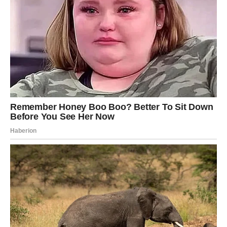
Nastavite vjerovati sebi.
Nagrada dolazi u pravo vrijeme
Pred vama su važni dani.
VODOLIJA
Pred vama je preokret koji mijenja mnogo toga.
Sudbina vam donosi priliku koja bi mogla obilježiti ostatak
godine.
Poruka zvijezda
Budite spremni na velika iznenađenja.