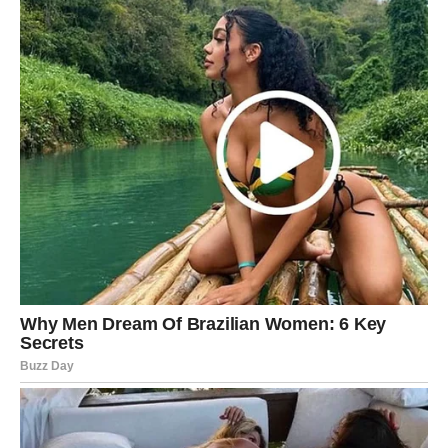
Poruka zvijezda
Prepoznajte šansu kada se pojavi.
Obilje vam dolazi u susret
Pred vama su snažni dani.
STRIJELAC
Nova iskustva donose novu energiju i optimizam.
Pred vama je period tokom kojeg ćete se osjećati
slobodnije i sretnije.