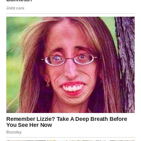
Ako vidite šansu za napredak, nemojte čekati da neko
drugi napravi prvi korak.
SEDMICA KOJA DONOSI
NAGRADU
Ovnovi, pred vama su dani tokom kojih biste mogli osjetiti
da se život konačno kreće u pravom smjeru.
Novac, lijepe vijesti i osjećaj zadovoljstva dolaze kao
rezultat svega što ste prošli u prethodnom periodu.
Možda još ne vidite cijelu sliku.
Ali vrlo brzo shvatićete da su promjene koje dolaze