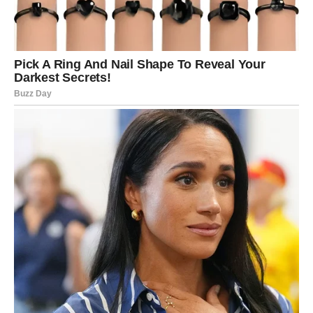
Pomirenje nakon nesporazuma.
Neočekivan poziv.
Ili događaj koji će vam pokazati da niste sami kada vam je
podrška potrebna.
Ponekad upravo male stvari naprave najveću razliku.
LJUBAV DONOSI VIŠE
OPTIMIZMA
Ako ste slobodni, mogli biste upoznati osobu koja vam
odmah privlači pažnju svojom energijom i iskrenošću.