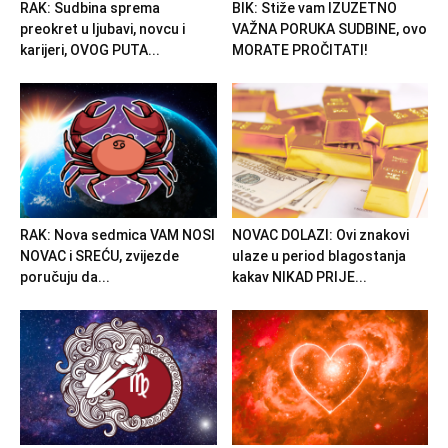
RAK: Sudbina sprema
BIK: Stiže vam IZUZETNO
preokret u ljubavi, novcu i
VAŽNA PORUKA SUDBINE, ovo
karijeri, OVOG PUTA...
MORATE PROČITATI!
RAK: Nova sedmica VAM NOSI
NOVAC DOLAZI: Ovi znakovi
NOVAC i SREĆU, zvijezde
ulaze u period blagostanja
poručuju da...
kakav NIKAD PRIJE...