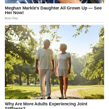
Ako ste zauzeti, odnos sa partnerom ulazi u mirniju fazu.
Biće više razumijevanja, više zajedničkih planova i manje
razloga za nesporazume.
To će vam pomoći da se osjećate sigurnije i opuštenije.
NE SUMNJATE U PRILIKE KOJE
DOLAZE
Jedna od najvećih grešaka koju sada možete napraviti
jeste da mislite kako je nešto previše dobro da bi bilo
istinito.
Zvijezde vam poručuju da vjerujete sebi.
Ako osjetite da je neka prilika dobra, istražite je.