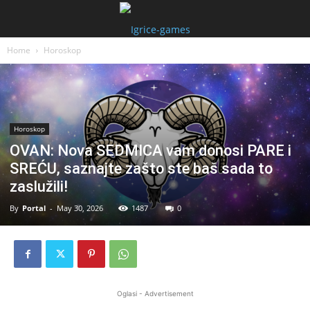
Home
Horoskop
Horoskop
OVAN: Nova SEDMICA vam donosi PARE i
SREĆU, saznajte zašto ste baš sada to
zaslužili!
By
Portal
-
May 30, 2026
1487
0
Oglasi - Advertisement