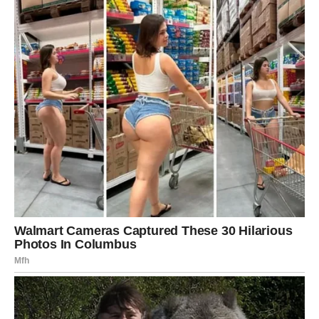
upravo ono što vam je bilo potrebno.
A ova sedmica mogla bi biti samo početak mnogo
sretnijeg i uspješnijeg razdoblja koje je pred vama.