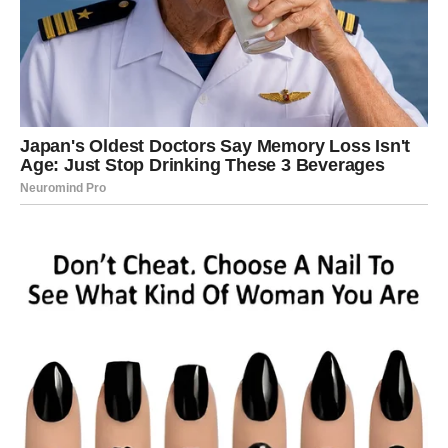
Ali zvijezde pokazuju da sada dolazi period kada ćete
početi vidjeti konkretne koristi od svega što ste radili.
Možda neće sve doći odjednom.
Ali prvi znakovi uspjeha biće veoma ohrabrujući.
SREĆA VAS PRATI I U MALIM
STVARIMA
Nije sve samo u novcu.
Ova sedmica donosi i niz lijepih trenutaka koji će vam
popraviti raspoloženje.
Moguće su dobre vijesti od osobe do koje vam je stalo.