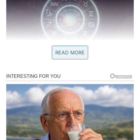
READ MORE
VRIJEME JE DA NAPLATITE
SVOJ TRUD
Dugo ste ulagali vrijeme i energiju u nešto što nije odmah
davalo rezultate.
Ponekad ste se pitali ima li smisla nastaviti.