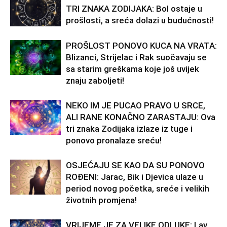
TRI ZNAKA ZODIJAKA: Bol ostaje u
prošlosti, a sreća dolazi u budućnosti!
PROŠLOST PONOVO KUCA NA VRATA:
Blizanci, Strijelac i Rak suočavaju se
sa starim greškama koje još uvijek
znaju zaboljeti!
NEKO IM JE PUCAO PRAVO U SRCE,
ALI RANE KONAČNO ZARASTAJU: Ova
tri znaka Zodijaka izlaze iz tuge i
ponovo pronalaze sreću!
OSJEĆAJU SE KAO DA SU PONOVO
ROĐENI: Jarac, Bik i Djevica ulaze u
period novog početka, sreće i velikih
životnih promjena!
VRIJEME JE ZA VELIKE ODLUKE: Lav,