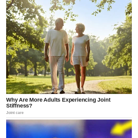
Finansijska situacija može krenuti nabolje.
Jedna prilika može otvoriti nova vrata.
A osjećaj sigurnosti koji vam je nedostajao polako se
vraća.
Zvijezde poručuju da ste baš sada zaslužili više sreće jer
ste dugo davali najbolje od sebe čak i onda kada rezultati
nisu bili odmah vidljivi.
Sada dolazi vrijeme da život počne uzvraćati na najljepši
mogući način.