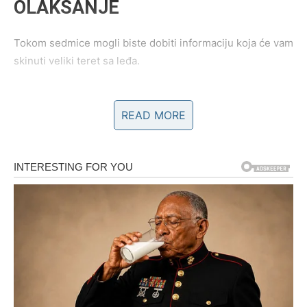
OLAKŠANJE
Tokom sedmice mogli biste dobiti informaciju koja će vam
skinuti veliki teret sa leđa.
Možda se radi o poslu.
READ MORE
Možda o novcu.
Možda o nečemu što vas je dugo brinulo.
Bez obzira o čemu se radi, osjetićete veliko olakšanje i
shvatiti da su neke brige bile veće u vašoj glavi nego u
stvarnosti.
LJUDI POČINJU PREPOZNAVATI