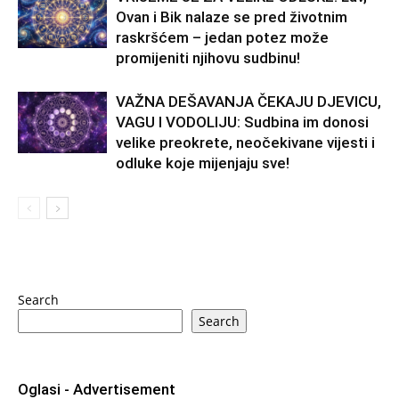
Ovan i Bik nalaze se pred životnim
raskršćem – jedan potez može
promijeniti njihovu sudbinu!
VAŽNA DEŠAVANJA ČEKAJU DJEVICU,
VAGU I VODOLIJU: Sudbina im donosi
velike preokrete, neočekivane vijesti i
odluke koje mijenjaju sve!
Search
Search
Oglasi - Advertisement