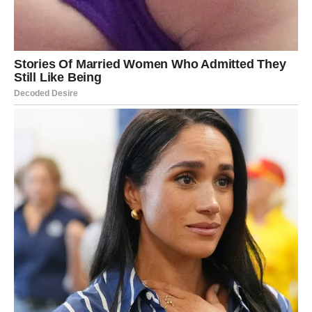
SREĆA DOLAZI KROZ JEDAN
SUSRET
Zvijezde naglašavaju važnost komunikacije.
Jedan razgovor mogao bi imati veći značaj nego što
trenutno mislite.
Osoba koju upoznate ili od koje dobijete poruku mogla bi
igrati važnu ulogu u narednom periodu.