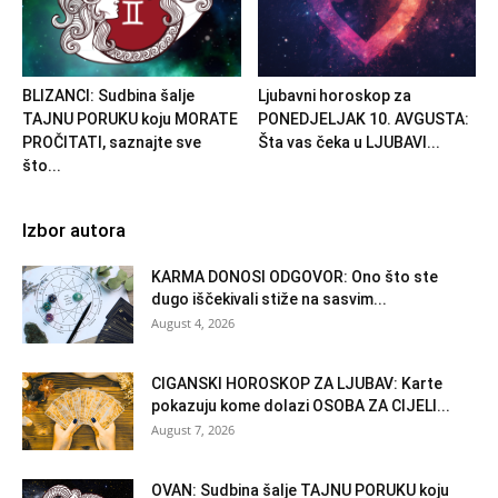
BLIZANCI: Sudbina šalje
Ljubavni horoskop za
TAJNU PORUKU koju MORATE
PONEDJELJAK 10. AVGUSTA:
PROČITATI, saznajte sve
Šta vas čeka u LJUBAVI...
što...
Izbor autora
KARMA DONOSI ODGOVOR: Ono što ste
dugo iščekivali stiže na sasvim...
August 4, 2026
CIGANSKI HOROSKOP ZA LJUBAV: Karte
pokazuju kome dolazi OSOBA ZA CIJELI...
August 7, 2026
OVAN: Sudbina šalje TAJNU PORUKU koju