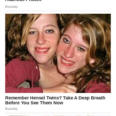
DOBRE STVARI
Ponekad ste toliko navikli nositi teret odgovornosti da
zaboravite kako izgleda period kada stvari idu dobro.
Ova sedmica vam pokazuje da nije svaki uspjeh prolazan i
da nije svaka sreća kratkog trajanja.
Dozvolite sebi da uživate u lijepim vijestima kada stignu.
SEDMICA KOJA VRAĆA
OSMIJEH
Bikovi, pred vama su dani tokom kojih ćete osjetiti da se
mnoge stvari slažu baš onako kako treba.