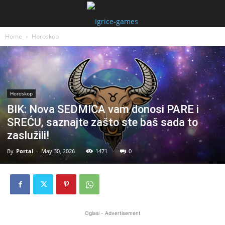
Home
Horoskop
Horoskop
BIK: Nova SEDMICA vam donosi PARE i
SREĆU, saznajte zašto ste baš sada to
zaslužili!
By
Portal
-
May 30, 2026
1471
0
Oglasi - Advertisement