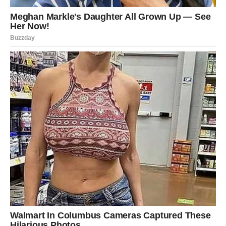
Zato budite otvoreni za nova poznanstva i kontakte.
LJUBAV DONOSI TOPLINU I MIR
Ako ste slobodni, mogli biste upoznati nekoga ko vas
osvaja prirodnošću i iskrenošću.
Neće biti potrebe za velikim gestovima.
Privući će vas osjećaj sigurnosti koji ta osoba donosi.
Ako ste zauzeti, odnos sa partnerom postaje stabilniji.
Biće više razumijevanja i manje razloga za napetost.
PRESTANITE SUMNJATI U