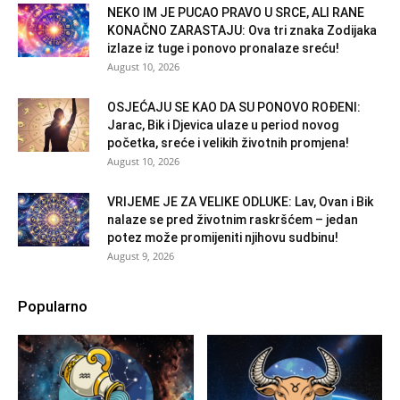
NEKO IM JE PUCAO PRAVO U SRCE, ALI RANE
KONAČNO ZARASTAJU: Ova tri znaka Zodijaka
izlaze iz tuge i ponovo pronalaze sreću!
August 10, 2026
OSJEĆAJU SE KAO DA SU PONOVO ROĐENI:
Jarac, Bik i Djevica ulaze u period novog
početka, sreće i velikih životnih promjena!
August 10, 2026
VRIJEME JE ZA VELIKE ODLUKE: Lav, Ovan i Bik
nalaze se pred životnim raskršćem – jedan
potez može promijeniti njihovu sudbinu!
August 9, 2026
Popularno