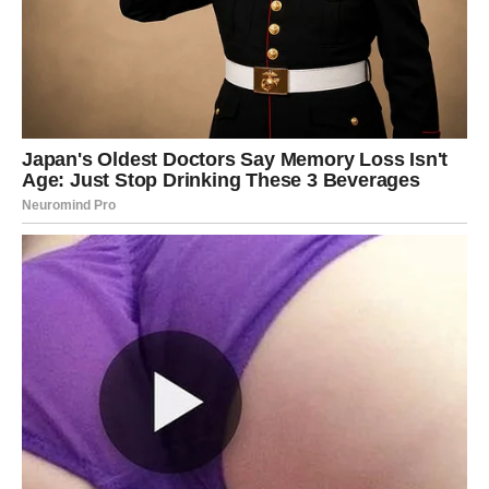
VAŠU VRIJEDNOST
Bikovi često rade mnogo više nego što pokazuju.
Ne tražite aplauze niti stalna priznanja.
Ali ova sedmica donosi trenutke tokom kojih će neko
primijetiti vaš trud.
Moguće je da ćete dobiti pohvalu, podršku ili priliku koja
dolazi upravo zato što je neko prepoznao koliko vrijedite.
To će vam vratiti samopouzdanje i motivaciju.