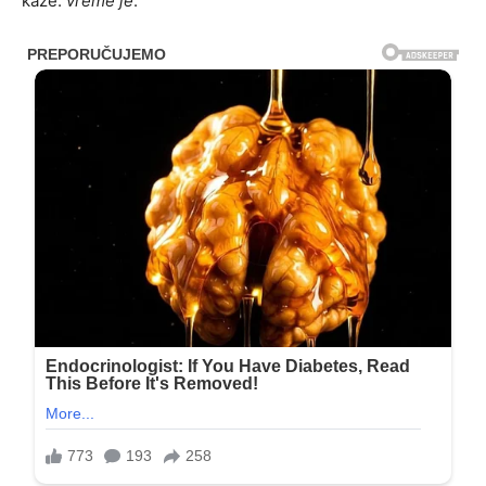
kaže:
vreme je
.