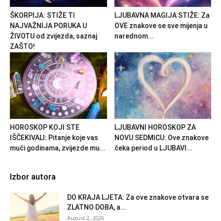
ŠKORPIJA: STIŽE TI
LJUBAVNA MAGIJA STIŽE: Za
NAJVAŽNIJA PORUKA U
OVE znakove se sve mijenja u
ŽIVOTU od zvijezda, saznaj
narednom...
ZAŠTO!
HOROSKOP KOJI STE
LJUBAVNI HOROSKOP ZA
IŠČEKIVALI: Pitanje koje vas
NOVU SEDMICU: Ove znakove
muči godinama, zvijezde mu...
čeka period u LJUBAVI...
Izbor autora
DO KRAJA LJETA: Za ove znakove otvara se
ZLATNO DOBA, a...
August 2, 2026