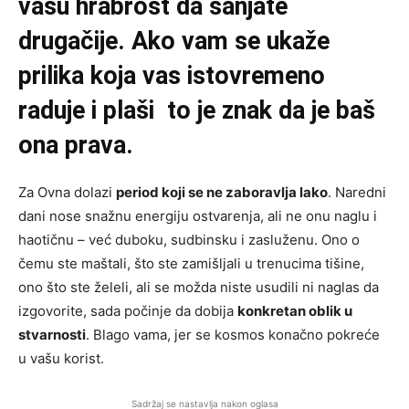
vašu hrabrost da sanjate
drugačije. Ako vam se ukaže
prilika koja vas istovremeno
raduje i plaši to je znak da je baš
ona prava.
Za Ovna dolazi
period koji se ne zaboravlja lako
. Naredni
dani nose snažnu energiju ostvarenja, ali ne onu naglu i
haotičnu – već duboku, sudbinsku i zasluženu. Ono o
čemu ste maštali, što ste zamišljali u trenucima tišine,
ono što ste želeli, ali se možda niste usudili ni naglas da
izgovorite, sada počinje da dobija
konkretan oblik u
stvarnosti
. Blago vama, jer se kosmos konačno pokreće
u vašu korist.
Sadržaj se nastavlja nakon oglasa