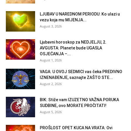
LJUBAV U NAREDNOM PERIODU: Ko ulazi u
vezu koja mu MIJENJA...
August 3, 2026
Ljubavni horoskop za NEDJELJU, 2.
AVGUSTA: Planete bude UGASLA
OSJEĆANJA –...
August 1, 2026
VAGA: U OVOJ SEDMICI vas čeka PREDIVNO
IZNENAĐENJE, saznajte ZAŠTO STE...
August 2, 2026
BIK: Stiže vam IZUZETNO VAŽNA PORUKA
SUDBINE, ovo MORATE PROČITATI!
August 5, 2026
PROŠLOST OPET KUCA NA VRATA: Ovi