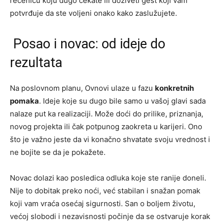
rečenicu koju dugo čekate ili doživeti gest koji vam
potvrđuje da ste voljeni onako kako zaslužujete.
Posao i novac: od ideje do
rezultata
Na poslovnom planu, Ovnovi ulaze u fazu
konkretnih
pomaka
. Ideje koje su dugo bile samo u vašoj glavi sada
nalaze put ka realizaciji. Može doći do prilike, priznanja,
novog projekta ili čak potpunog zaokreta u karijeri. Ono
što je važno jeste da vi konačno shvatate svoju vrednost i
ne bojite se da je pokažete.
Novac dolazi kao posledica odluka koje ste ranije doneli.
Nije to dobitak preko noći, već stabilan i snažan pomak
koji vam vraća osećaj sigurnosti. San o boljem životu,
većoj slobodi i nezavisnosti počinje da se ostvaruje korak