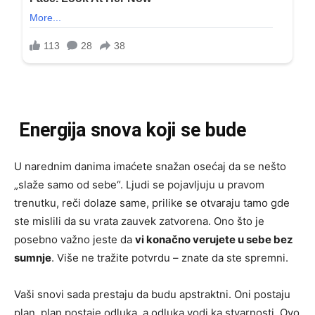
Energija snova koji se bude
U narednim danima imaćete snažan osećaj da se nešto
„slaže samo od sebe“. Ljudi se pojavljuju u pravom
trenutku, reči dolaze same, prilike se otvaraju tamo gde
ste mislili da su vrata zauvek zatvorena. Ono što je
posebno važno jeste da
vi konačno verujete u sebe bez
sumnje
. Više ne tražite potvrdu – znate da ste spremni.
Vaši snovi sada prestaju da budu apstraktni. Oni postaju
plan, plan postaje odluka, a odluka vodi ka stvarnosti. Ovo