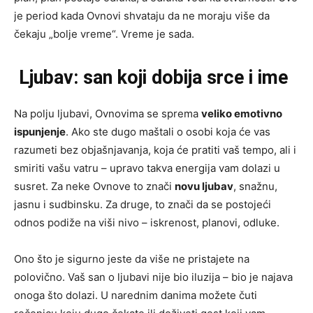
je period kada Ovnovi shvataju da ne moraju više da
čekaju „bolje vreme“. Vreme je sada.
Ljubav: san koji dobija srce i ime
Na polju ljubavi, Ovnovima se sprema
veliko emotivno
ispunjenje
. Ako ste dugo maštali o osobi koja će vas
razumeti bez objašnjavanja, koja će pratiti vaš tempo, ali i
smiriti vašu vatru – upravo takva energija vam dolazi u
susret. Za neke Ovnove to znači
novu ljubav
, snažnu,
jasnu i sudbinsku. Za druge, to znači da se postojeći
odnos podiže na viši nivo – iskrenost, planovi, odluke.
Ono što je sigurno jeste da više ne pristajete na
polovično. Vaš san o ljubavi nije bio iluzija – bio je najava
onoga što dolazi. U narednim danima možete čuti