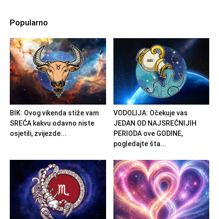
Popularno
BIK: Ovog vikenda stiže vam
VODOLIJA: Očekuje vas
SREĆA kakvu odavno niste
JEDAN OD NAJSREĆNIJIH
osjetili, zvijezde...
PERIODA ove GODINE,
pogledajte šta...