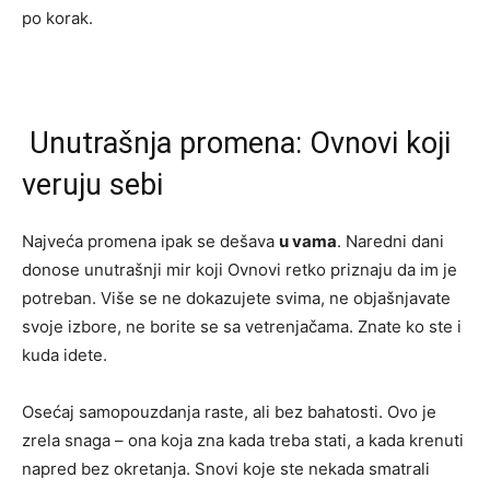
po korak.
Unutrašnja promena: Ovnovi koji
veruju sebi
Najveća promena ipak se dešava
u vama
. Naredni dani
donose unutrašnji mir koji Ovnovi retko priznaju da im je
potreban. Više se ne dokazujete svima, ne objašnjavate
svoje izbore, ne borite se sa vetrenjačama. Znate ko ste i
kuda idete.
Osećaj samopouzdanja raste, ali bez bahatosti. Ovo je
zrela snaga – ona koja zna kada treba stati, a kada krenuti
napred bez okretanja. Snovi koje ste nekada smatrali