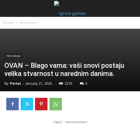
Home
Horoskop
Horoskop
OVAN – Blago vama: vaši snovi postaju
velika stvarnost u narednim danima.
By
Portal
-
January 21, 2026
2216
0
Oglasi - Advertisement