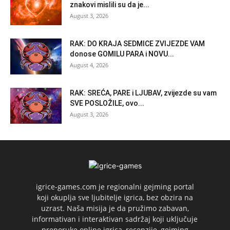
znakovi mislili su da je...
August 3, 2026
RAK: DO KRAJA SEDMICE ZVIJEZDE VAM
donose GOMILU PARA i NOVU...
August 4, 2026
RAK: SREĆA, PARE i LJUBAV, zvijezde su vam
SVE POSLOŽILE, ovo...
August 3, 2026
igrice-games.com je regionalni gejming portal
koji okuplja sve ljubitelje igrica, bez obzira na
uzrast. Naša misija je da pružimo zabavan,
informativan i interaktivan sadržaj koji uključuje
preporuke online igrica, recenzije, gejming