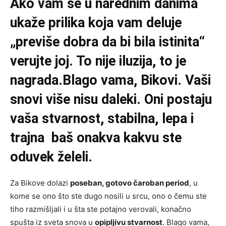
Ako vam se u narednim danima
ukaže prilika koja vam deluje
„previše dobra da bi bila istinita“
verujte joj. To nije iluzija, to je
nagrada.Blago vama, Bikovi. Vaši
snovi više nisu daleki. Oni postaju
vaša stvarnost, stabilna, lepa i
trajna baš onakva kakvu ste
oduvek želeli.
Za Bikove dolazi
poseban, gotovo čaroban period
, u
kome se ono što ste dugo nosili u srcu, ono o čemu ste
tiho razmišljali i u šta ste potajno verovali, konačno
spušta iz sveta snova u
opipljivu stvarnost
. Blago vama,