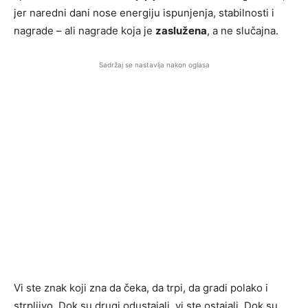
jer naredni dani nose energiju ispunjenja, stabilnosti i
nagrade – ali nagrade koja je
zaslužena
, a ne slučajna.
Sadržaj se nastavlja nakon oglasa
Vi ste znak koji zna da čeka, da trpi, da gradi polako i
strpljivo. Dok su drugi odustajali, vi ste ostajali. Dok su