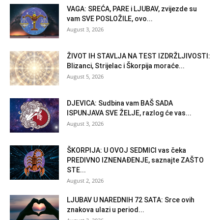
VAGA: SREĆA, PARE i LJUBAV, zvijezde su
vam SVE POSLOŽILE, ovo...
August 3, 2026
ŽIVOT IH STAVLJA NA TEST IZDRŽLJIVOSTI:
Blizanci, Strijelac i Škorpija moraće...
August 5, 2026
DJEVICA: Sudbina vam BAŠ SADA
ISPUNJAVA SVE ŽELJE, razlog će vas...
August 3, 2026
ŠKORPIJA: U OVOJ SEDMICI vas čeka
PREDIVNO IZNENAĐENJE, saznajte ZAŠTO
STE...
August 2, 2026
LJUBAV U NAREDNIH 72 SATA: Srce ovih
znakova ulazi u period...