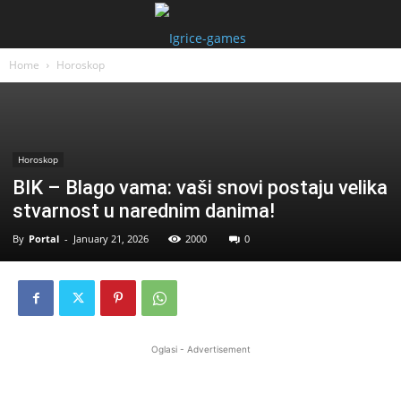
Home
Horoskop
Horoskop
BIK – Blago vama: vaši snovi postaju velika
stvarnost u narednim danima!
By
Portal
-
January 21, 2026
2000
0
Oglasi - Advertisement