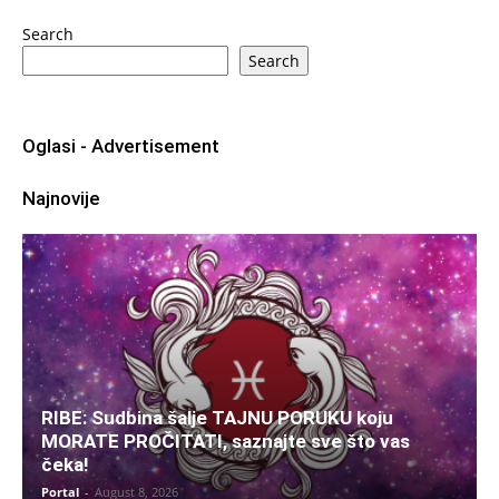
Search
Search
Oglasi - Advertisement
Najnovije
RIBE: Sudbina šalje TAJNU PORUKU koju
MORATE PROČITATI, saznajte sve što vas
čeka!
Portal
-
August 8, 2026