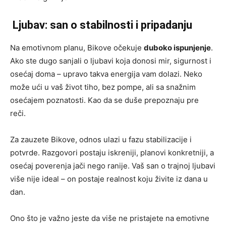
Ljubav: san o stabilnosti i pripadanju
Na emotivnom planu, Bikove očekuje
duboko ispunjenje
.
Ako ste dugo sanjali o ljubavi koja donosi mir, sigurnost i
osećaj doma – upravo takva energija vam dolazi. Neko
može ući u vaš život tiho, bez pompe, ali sa snažnim
osećajem poznatosti. Kao da se duše prepoznaju pre
reči.
Za zauzete Bikove, odnos ulazi u fazu stabilizacije i
potvrde. Razgovori postaju iskreniji, planovi konkretniji, a
osećaj poverenja jači nego ranije. Vaš san o trajnoj ljubavi
više nije ideal – on postaje realnost koju živite iz dana u
dan.
Ono što je važno jeste da više ne pristajete na emotivne