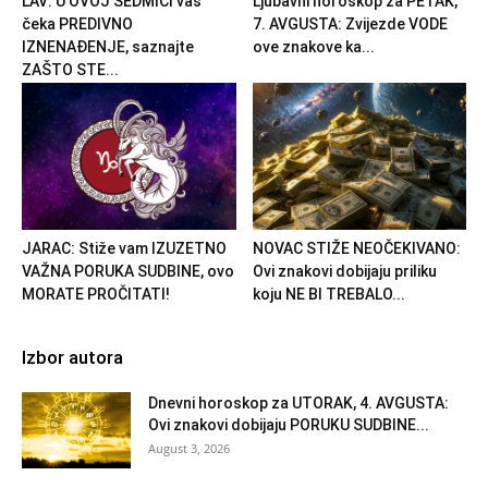
LAV: U OVOJ SEDMICI vas
Ljubavni horoskop za PETAK,
čeka PREDIVNO
7. AVGUSTA: Zvijezde VODE
IZNENAĐENJE, saznajte
ove znakove ka...
ZAŠTO STE...
JARAC: Stiže vam IZUZETNO
NOVAC STIŽE NEOČEKIVANO:
VAŽNA PORUKA SUDBINE, ovo
Ovi znakovi dobijaju priliku
MORATE PROČITATI!
koju NE BI TREBALO...
Izbor autora
Dnevni horoskop za UTORAK, 4. AVGUSTA:
Ovi znakovi dobijaju PORUKU SUDBINE...
August 3, 2026