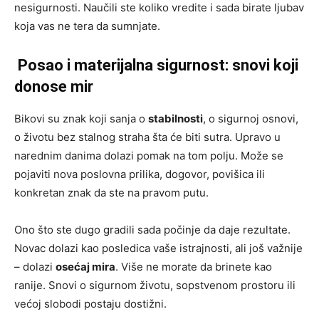
nesigurnosti. Naučili ste koliko vredite i sada birate ljubav
koja vas ne tera da sumnjate.
Posao i materijalna sigurnost: snovi koji
donose mir
Bikovi su znak koji sanja o
stabilnosti
, o sigurnoj osnovi,
o životu bez stalnog straha šta će biti sutra. Upravo u
narednim danima dolazi pomak na tom polju. Može se
pojaviti nova poslovna prilika, dogovor, povišica ili
konkretan znak da ste na pravom putu.
Ono što ste dugo gradili sada počinje da daje rezultate.
Novac dolazi kao posledica vaše istrajnosti, ali još važnije
– dolazi
osećaj mira
. Više ne morate da brinete kao
ranije. Snovi o sigurnom životu, sopstvenom prostoru ili
većoj slobodi postaju dostižni.