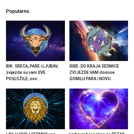
Popularno
BIK: SREĆA, PARE i LJUBAV,
RIBE: DO KRAJA SEDMICE
zvijezde su vam SVE
ZVIJEZDE VAM donose
POSLOŽILE, ovo...
GOMILU PARA i NOVU...