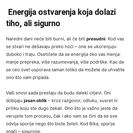
Energija ostvarenja koja dolazi
tiho, ali sigurno
Naredni dani neće biti burni, ali će biti
presudni
. Kod vas
se stvari ne dešavaju preko noći – one se ukorenjuju
duboko i traju. Osetićete da se energija oko vas menja:
manje prepreka, više razumevanja, više podrške. Kao da
se ceo svet usporava taman toliko da možete da uhvatite
ono što vam pripada.
Vaši snovi sada prestaju da budu daleki ciljevi. Oni
dobijaju
jasan oblik
– kroz razgovor, odluku, susret ili
priliku koju ste dugo čekali. Ono što je važno jeste da
verujete tom procesu, čak i ako vam se čini da se sve
odvija sporije nego što biste želeli. Kod Bika, sporije
znači – sigurnije.