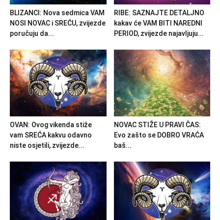
BLIZANCI: Nova sedmica VAM
RIBE: SAZNAJTE DETALJNO
NOSI NOVAC i SREĆU, zvijezde
kakav će VAM BITI NAREDNI
poručuju da...
PERIOD, zvijezde najavljuju...
OVAN: Ovog vikenda stiže
NOVAC STIŽE U PRAVI ČAS:
vam SREĆA kakvu odavno
Evo zašto se DOBRO VRAĆA
niste osjetili, zvijezde...
baš...