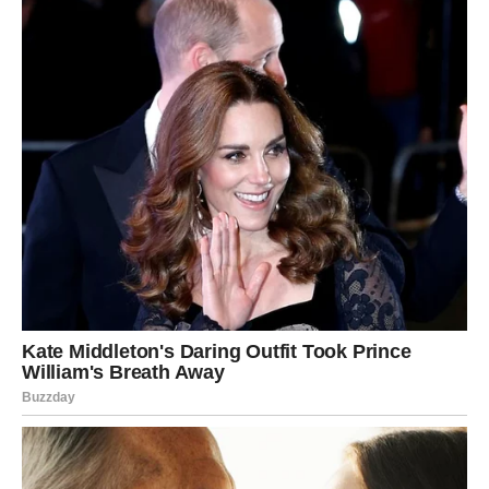
Jer Jarac ne može graditi budućnost sa nekim ko pravi
paralelne priče. Jarac traži stabilnost, lojalnost, cilj.
Ljubavni trougao je sušta suprotnost: haos, laž, skrivanje.
Jarac, ako ostane, gubi ono što mu je najvažnije —
samopoštovanje. A Jarac zna da bez toga nema mira.
Kako Jarac prekida?
Jarac prekida:
hladno, jasno, definitivno
bez potrebe da se vraća
bez “još jedne šanse”