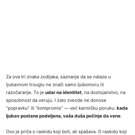
Za ova tri znaka zodijaka, saznanje da se nalaze u
ljubavnom trouglu ne znači samo ljubomoru ili
razočaranje. To je
udar na identitet
, na dostojanstvo, na
sposobnost da veruju. I zato zvezde ne donose
“popravku” ili “kompromis” — već karmičku poruku:
kada
ljubav postane podeljena, vaša duša počinje da vene
.
Ovo je priča o raskidu koji boli, ali spašava. O raskidu koji