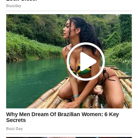
Unutra se dešava:
osećaj izdaje
osećaj poniženja
ljutnja zbog izgubljene energije
tuga koju ne pokazuje
odluka: “Neću ovo sebi dozvoliti.”
Jarac neće moliti, neće pregovarati dugo. Možda će
poslušati objašnjenje, ali će već tada znati:
nije došlo do
greške, došlo je do izbora – i taj izbor nije bio on.
Zašto Jarac mora da prekine?