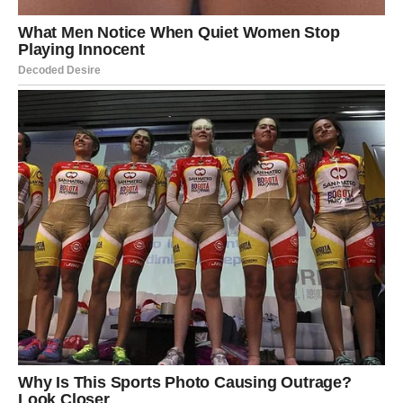
Jarac najčešće sazna kroz realnost: čuje, vidi, dobije
potvrdu. Ne bavi se nagađanjem. Ako Jarac kaže da zna
— on zna.
Može doći kroz:
direktno priznanje
“uhvaćenu” situaciju
dokaz koji ne ostavlja prostor za izgovore
nečiju priču koja se poklapa sa svim činjenicama
Šta Jarac oseća?
Jarac prvo oseti bes, ali ga brzo pretvori u kontrolu.