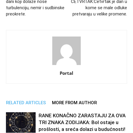
dani koji dolaze nose
ČETVRTAK:Četvrtak je dan u
turbulenciju, nemir i sudbinske
kome se male odluke
preokrete.
pretvaraju u velike promene.
Portal
RELATED ARTICLES
MORE FROM AUTHOR
RANE KONAČNO ZARASTAJU ZA OVA
TRI ZNAKA ZODIJAKA: Bol ostaje u
prošlosti, a sreća dolazi u budućnosti!