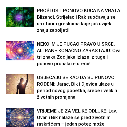
PROŠLOST PONOVO KUCA NA VRATA:
Blizanci, Strijelac i Rak suočavaju se
sa starim greškama koje još uvijek
znaju zaboljeti!
NEKO IM JE PUCAO PRAVO U SRCE,
ALI RANE KONAČNO ZARASTAJU: Ova
tri znaka Zodijaka izlaze iz tuge i
ponovo pronalaze sreću!
OSJEĆAJU SE KAO DA SU PONOVO
ROĐENI: Jarac, Bik i Djevica ulaze u
period novog početka, sreće i velikih
životnih promjena!
VRIJEME JE ZA VELIKE ODLUKE: Lav,
Ovan i Bik nalaze se pred životnim
raskršćem – jedan potez može