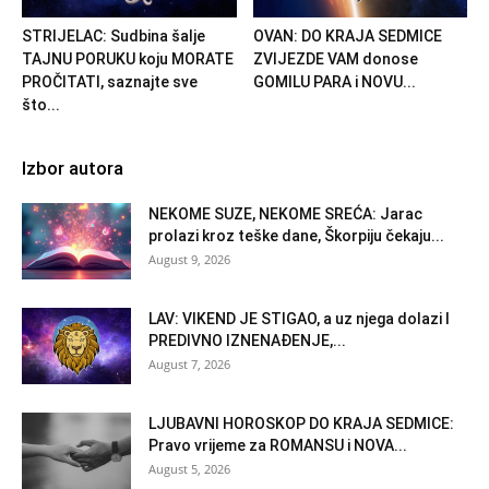
STRIJELAC: Sudbina šalje
OVAN: DO KRAJA SEDMICE
TAJNU PORUKU koju MORATE
ZVIJEZDE VAM donose
PROČITATI, saznajte sve
GOMILU PARA i NOVU...
što...
Izbor autora
NEKOME SUZE, NEKOME SREĆA: Jarac
prolazi kroz teške dane, Škorpiju čekaju...
August 9, 2026
LAV: VIKEND JE STIGAO, a uz njega dolazi I
PREDIVNO IZNENAĐENJE,...
August 7, 2026
LJUBAVNI HOROSKOP DO KRAJA SEDMICE:
Pravo vrijeme za ROMANSU i NOVA...
August 5, 2026