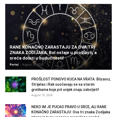
RANE KONAČNO ZARASTAJU ZA OVA TRI
ZNAKA ZODIJAKA: Bol ostaje u prošlosti, a
sreća dolazi u budućnosti!
Portal
-
August 10, 2026
PROŠLOST PONOVO KUCA NA VRATA: Blizanci,
Strijelac i Rak suočavaju se sa starim
greškama koje još uvijek znaju zaboljeti!
August 10, 2026
NEKO IM JE PUCAO PRAVO U SRCE, ALI RANE
KONAČNO ZARASTAJU: Ova tri znaka Zodijaka