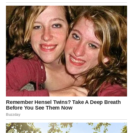
Devica je znak koji dugo posmatra, meri, analizira. Njoj se
ne može dugo prodavati laž. Ali Devica ima jednu slabost:
kada voli, ona želi da veruje da postoji “razumno
objašnjenje”. I tu počinje njen unutrašnji pakao.
Kako Devica saznaje da je u trouglu?
Devica saznaje kroz obrasce. Ona primećuje:
nelogičnosti u pričama
promene u ponašanju
“rupa” u vremenu
previše odbrane kada postavi pitanje