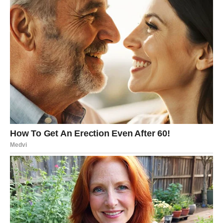
Može delovati kao da mu nije stalo, ali istina je da je Jarac
samo odlučio da bol ne pokazuje svima.
Šta Jarac dobija posle raskida?
Jarac posle ovoga vraća fokus na sebe, na ciljeve, na
stabilnost. I sudbina mu često vraća kroz posao, novac,
uspeh — a zatim i kroz ljubav koja dolazi kao nagrada za
hrabrost da ode.