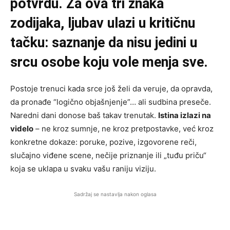
potvrdu. Za ova tri znaka
zodijaka, ljubav ulazi u kritičnu
tačku: saznanje da nisu jedini u
srcu osobe koju vole menja sve.
Postoje trenuci kada srce još želi da veruje, da opravda,
da pronađe “logično objašnjenje”… ali sudbina preseče.
Naredni dani donose baš takav trenutak.
Istina izlazi na
videlo
– ne kroz sumnje, ne kroz pretpostavke, već kroz
konkretne dokaze: poruke, pozive, izgovorene reči,
slučajno viđene scene, nečije priznanje ili „tuđu priču“
koja se uklapa u svaku vašu raniju viziju.
Sadržaj se nastavlja nakon oglasa