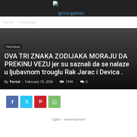
Home
Horoskop
Horoskop
OVA TRI ZNAKA ZODIJAKA MORAJU DA
PREKINU VEZU jer su saznali da se nalaze
u ljubavnom trouglu Rak Jarac i Devica .
By
Portal
-
February 10, 2026
1949
0
Oglasi - Advertisement