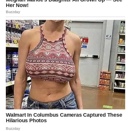
olakšanje. Jer istina, koliko god bolela, skida teret sa
srca.
Šta Rak dobija posle raskida?
Rak ulazi u period u kome mu se vraća intuicija, sigurnost
u sebe i sposobnost da vidi ljude jasno. Vrlo često,
upravo nakon ovakve priče, Rak sreće nekoga ko mu
pokazuje da ljubav može biti jednostavna, tiha, sigurna —
bez tajni.
DEVICA – KAD DOKAZI POBEDE
NAD NADOM I KAD SE
POVERENJE SLOMI DO KRAJA