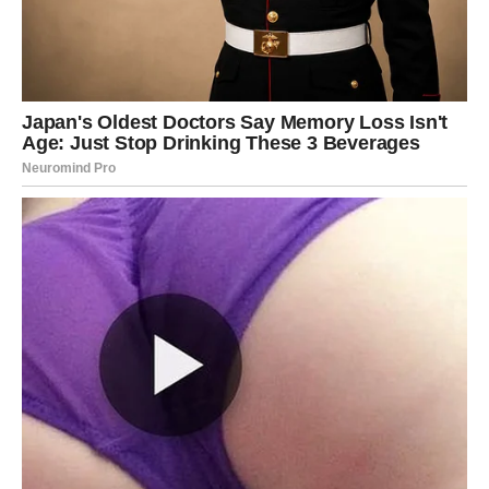
tuga koja se ne da objasniti rečima
krivica: “Da li sam ja nešto pogrešio?”
potreba da razume: “Zašto mi to nije rekao?”
strah: “Ako odem, hoću li se oporaviti?”
Rak će možda pokušati još jednom da „popravi“, da
razgovara, da dobije obećanje. Ali problem je:
u trouglu
obećanja su uvek prazna
. Jer osoba koja vara najčešće
ne laže samo vas — ona laže i sebe.
Zašto Rak mora da prekine vezu?
Zato što Rak u trouglu gubi ono najvažnije:
mir
. I bez
mira, Rak polako počinje da sumnja u sebe, da se menja,