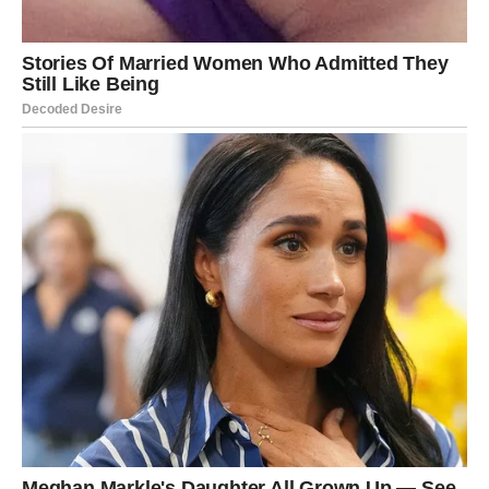
da postaje osoba koju ne prepoznaje. Rak se tada
pretvara u čekanje, u kontrolu, u „proveravanje“, u bol
koja se gomila.
Ovo je karmička lekcija: Rak uči da ljubav nije
dokazivanje, niti borba za nečiju pažnju. Ljubav je
izbor
.
Kakav raskid očekuje Raka?
Raskid kod Raka dolazi u dve faze:
Emotivno povlačenje
– Rak prestaje da daje, prestaje
da se trudi, tiho se hladi.
Presecanje
– dolazi razgovor ili trenutak kada Rak
kaže: “Dosta.”
I nakon toga, Rak će plakati, ali će istovremeno osetiti