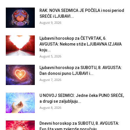
RAK: NOVA SEDMICA JE POČELA i nosi period
SREĆE i LJUBAVI...
August 9, 2026
Ljubavni horoskop za ČETVRTAK, 6.
AVGUSTA: Nekome stiže LJUBAVNA IZJAVA
koju...
August 5, 2026
Ljubavni horoskop za SUBOTU, 8. AVGUSTA:
Dan donosi puno LJUBAVI i...
August 7, 2026
U NOVOJ SEDMICI: Jedne čeka PUNO SREĆE,
a drugi se zaljubljuju...
August 8, 2026
Dnevni horoskop za SUBOTU, 8. AVGUSTA:
Evo šta vam zvijezde poručuju...