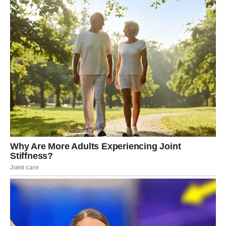
previše nervoze, previše agresije ili izbegavanja
I onda dolazi momenat kada Devica dobije potvrdu:
poruka, priznanje, trag na društvenim mrežama, nečiji
komentar, slučajno otkrivena istina. I Devica shvata:
nisam ja luda — ja sam tačna.
Šta Devica oseća?
Devica u sebi reaguje vrlo snažno, ali spolja često ostaje
mirna. Unutra se dešava:
osećaj poniženja
bes koji se pretvara u hladnoću
razočaranje u svoju procenu