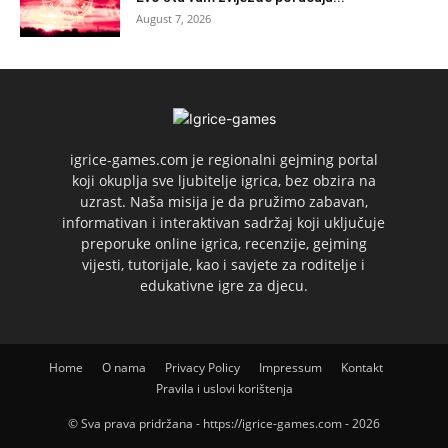
August 7, 2026
igrice-games.com je regionalni gejming portal
koji okuplja sve ljubitelje igrica, bez obzira na
uzrast. Naša misija je da pružimo zabavan,
informativan i interaktivan sadržaj koji uključuje
preporuke online igrica, recenzije, gejming
vijesti, tutorijale, kao i savjete za roditelje i
edukativne igre za djecu.
Home
O nama
Privacy Policy
Impressum
Kontakt
Pravila i uslovi korištenja
© Sva prava pridržana - https://igrice-games.com - 2026