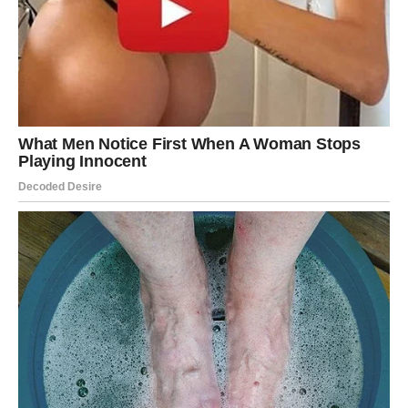
Kako Devica prekida?
Devica prekida tako što:
najpre prikupi istinu do kraja
zatim se povuče emotivno
i onda jednim razgovorom – završi
To može biti kratko, jasno, bez mnogo emocija. Ali iza te
hladnoće stoji ogromna tuga. Devica prekida da bi se
spasila.
Šta Devica dobija posle raskida?