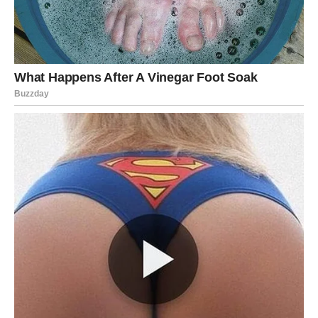
Devica posle ovoga postaje još mudrija. Nauči da ne
spušta standarde. I vrlo često, nakon ovakvog preseka,
dolazi joj nova osoba koja je stabilna i pouzdana — baš
ono što je Devici potrebno da se ponovo opusti.
JARAC – KAD DOSTOJANSTVO
POSTANE JAČE OD LJUBAVI I
KAD SE ODLUČI DA NIKAD NE
BUDE OPCIJA
Jarac može podneti mnogo, ali jednu stvar ne podnosi:
da mu neko troši vreme i ruši integritet
. A ljubavni
trougao je upravo to.
Kako Jarac saznaje istinu?