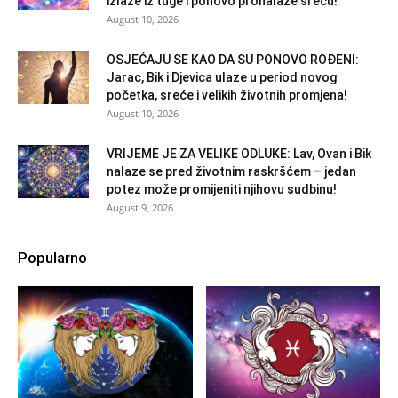
izlaze iz tuge i ponovo pronalaze sreću!
August 10, 2026
OSJEĆAJU SE KAO DA SU PONOVO ROĐENI:
Jarac, Bik i Djevica ulaze u period novog
početka, sreće i velikih životnih promjena!
August 10, 2026
VRIJEME JE ZA VELIKE ODLUKE: Lav, Ovan i Bik
nalaze se pred životnim raskršćem – jedan
potez može promijeniti njihovu sudbinu!
August 9, 2026
Popularno