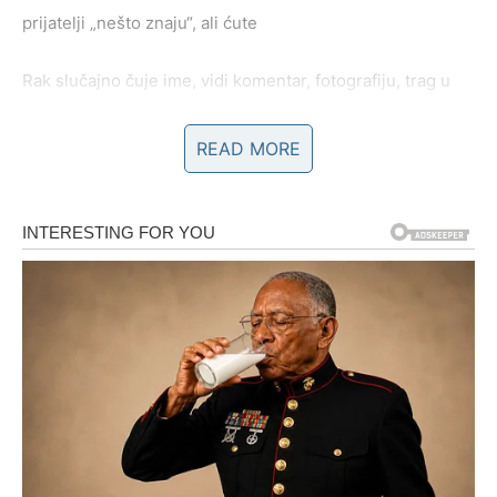
prijatelji „nešto znaju“, ali ćute
Rak slučajno čuje ime, vidi komentar, fotografiju, trag u
stvarnosti
READ MORE
I onda dolazi trenutak kada se sve spoji:
postoji još neko
.
A Rak, koji je ćutao zbog ljubavi, više ne može da ćuti
zbog sebe.
Šta Rak oseća kada shvati da je u
trouglu?
Rak ne reaguje odmah besom. Prvo dođe šok. Onda
tišina. Pa unutrašnja oluja:
osećaj da je izigran