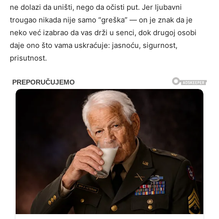
ne dolazi da uništi, nego da očisti put. Jer ljubavni
trougao nikada nije samo “greška” — on je znak da je
neko već izabrao da vas drži u senci, dok drugoj osobi
daje ono što vama uskraćuje: jasnoću, sigurnost,
prisutnost.