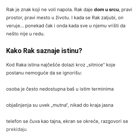
Rak je znak koji ne voli napola. Rak daje
dom u srcu
, pravi
prostor, pravi mesto u životu. I kada se Rak zaljubi, on
veruje… ponekad čak i onda kada sve u njemu vrišti da
nešto nije u redu.
Kako Rak saznaje istinu?
Kod Raka istina najčešće dolazi kroz „sitnice“ koje
postanu nemoguće da se ignorišu:
osoba je često nedostupna baš u istim terminima
objašnjenja su uvek „mutna“, nikad do kraja jasna
telefon se čuva kao tajna, ekran se okreće, razgovori se
prekidaju