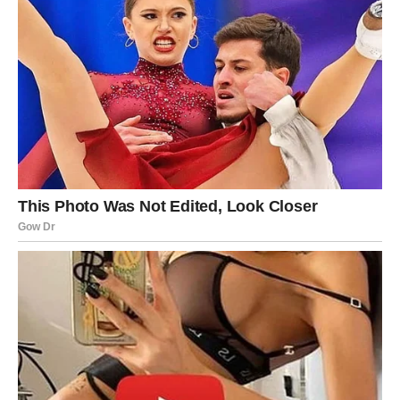
preispitivanje svake reči iz prošlosti
nagla potreba da sve “zatvori” i preseče
Devica neće praviti scene koliko će praviti zaključke. A
zaključak u trouglu je uvek isti:
ako me nisi izabrao jasno
— izabrao si da me izgubiš.
Zašto Devica mora da prekine vezu?
Zato što Devica, kada jednom izgubi poverenje, više
nikada ne može biti ista. Ona može pokušati, ali će svaka
sitnica postati okidač. A veza bez poverenja je kazna.
Devica je znak koji zaslužuje stabilnost i poštovanje. U
trouglu dobija suprotno: nesigurnost i sumnju.