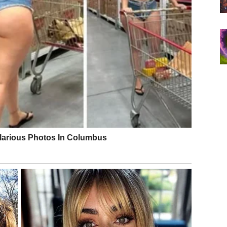
ačnost. Ako imaš važan sastanak ili razgovor, pripremi se
da pokažeš koliko znaš — ali moraš da budeš
Blizanci danas moraju da razlikuju: da li je to
itnih provokacija i “šala” koje mogu prerasti u svađu.
š celu priču. Jedna rečenica nije cela istina.
 da ti je srce otvorenije nego inače, pa ti sve ulazi
neizgovoreno. Ali ovo je i tvoj dar — intuicija ti danas
be, a ti možeš osetiti pritisak. Važno je da ne
nas se vidi ko radi, a ko se samo pojavljuje.
srca, ne površno “šta ima”. Ako si slobodan, može te
, muzika, poruka… ali zapitaj se: da li želiš nazad ili