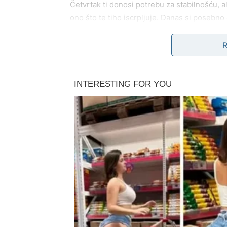
Četvrtak ti donosi potrebu za stabilnošću, al
ono što te tiho iscrpljuje. Danas si posebno o
kada treba, a ko se pojavljuje samo kada n
Posao/novac:
Dobar dan za dogovor, naplatu
jednu odluku vezanu za novac, danas može do
Ljubav:
Bik traži sigurnost, a danas mu je p
pažnja, prisutnost, nežnost. Slobodni Bik m
stabilno i “normalno”.
Savet dana:
Ne spuštaj standarde samo da bi
BLIZANCI
Tvoj dan je pun informacija, poruka, sitnih
ali da ti nedostaje fokus. U komunikaciji pos
ne umeš da objasniš, već zato što drugi čuju