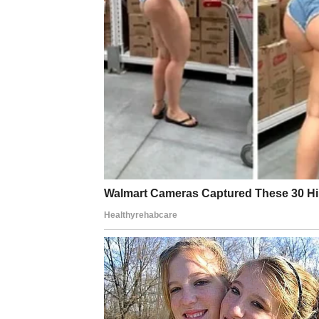
Posao/novac:
Danas se traži brzina, ali i t
da ne improvizuješ previše. Dobijaš šansu 
konkretan.
Ljubav:
Neko može slati “pomešane signale”. 
uzbuđenje ili neozbiljnost? U vezi se čuvaj s
Savet dana:
Ne donosi zaključke dok ne čuje
RAK
Rak danas oseća duboko. Možda i previše. Kao
pod kožu: tuđe raspoloženje, tuđe reči, tuđe 
može pokazati šta je istina.
Posao/novac:
Neko može očekivati više od te
preuzmeš tuđe terete. Ako si u kolektivu, da
Ljubav:
U vezi – potreban ti je razgovor iz 
povući nostalgija: neko iz prošlosti, uspomena