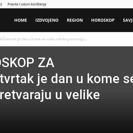
kt
Pravila i uslovi korištenja
HOME
IZDVOJENO
REGION
HOROSKOP
SAVJ
tvrtak je dan u kome se male odluke pretvaraju...
OSKOP ZA
vrtak je dan u kome s
etvaraju u velike