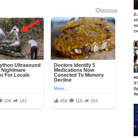
DJ
st
od
zv
N
ST
Dj
fi