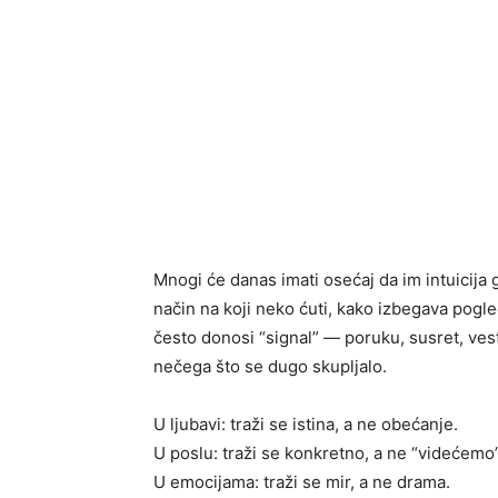
Mnogi će danas imati osećaj da im intuicija g
način na koji neko ćuti, kako izbegava pogl
često donosi “signal” — poruku, susret, vest 
nečega što se dugo skupljalo.
U ljubavi: traži se istina, a ne obećanje.
U poslu: traži se konkretno, a ne “videćemo”
U emocijama: traži se mir, a ne drama.