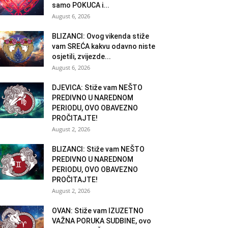
samo POKUCA i...
August 6, 2026
BLIZANCI: Ovog vikenda stiže
vam SREĆA kakvu odavno niste
osjetili, zvijezde...
August 6, 2026
DJEVICA: Stiže vam NEŠTO
PREDIVNO U NAREDNOM
PERIODU, OVO OBAVEZNO
PROČITAJTE!
August 2, 2026
BLIZANCI: Stiže vam NEŠTO
PREDIVNO U NAREDNOM
PERIODU, OVO OBAVEZNO
PROČITAJTE!
August 2, 2026
OVAN: Stiže vam IZUZETNO
VAŽNA PORUKA SUDBINE, ovo