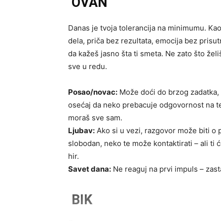
OVAN
Danas je tvoja tolerancija na minimumu. Kao 
dela, priča bez rezultata, emocija bez prisu
da kažeš jasno šta ti smeta. Ne zato što želiš
sve u redu.
Posao/novac:
Može doći do brzog zadatka, p
osećaj da neko prebacuje odgovornost na teb
moraš sve sam.
Ljubav:
Ako si u vezi, razgovor može biti o 
slobodan, neko te može kontaktirati – ali ti ć
hir.
Savet dana:
Ne reaguj na prvi impuls – zas
BIK