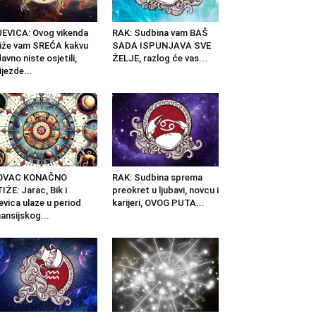
EVICA: Ovog vikenda
RAK: Sudbina vam BAŠ
iže vam SREĆA kakvu
SADA ISPUNJAVA SVE
avno niste osjetili,
ŽELJE, razlog će vas...
ijezde...
OVAC KONAČNO
RAK: Sudbina sprema
IŽE: Jarac, Bik i
preokret u ljubavi, novcu i
evica ulaze u period
karijeri, OVOG PUTA...
nansijskog...