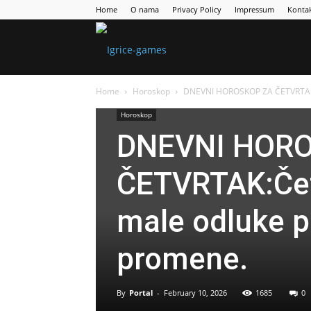
Home
O nama
Privacy Policy
Impressum
Konta
Games
Home
Horoskop
DNEVNI HOROSKOP ZA ČETVRTAK:Če
Portal
Horoskop
DNEVNI HOR
ČETVRTAK:Čet
male odluke pr
promene.
By
Portal
-
February 10, 2026
1685
0