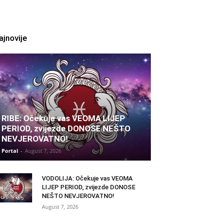
ajnovije
RIBE: Očekuje vas VEOMA LIJEP
PERIOD, zvijezde DONOSE NEŠTO
NEVJEROVATNO!
Portal
-
August 7, 2026
VODOLIJA: Očekuje vas VEOMA
LIJEP PERIOD, zvijezde DONOSE
NEŠTO NEVJEROVATNO!
August 7, 2026