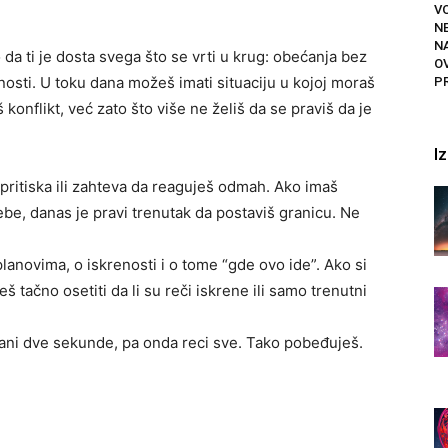
VO
N
N
da ti je dosta svega što se vrti u krug: obećanja bez
O
tnosti. U toku dana možeš imati situaciju u kojoj moraš
P
 konflikt, već zato što više ne želiš da se praviš da je
I
ritiska ili zahteva da reaguješ odmah. Ako imaš
e, danas je pravi trenutak da postaviš granicu. Ne
planovima, o iskrenosti i o tome “gde ovo ide”. Ako si
eš tačno osetiti da li su reči iskrene ili samo trenutni
tani dve sekunde, pa onda reci sve. Tako pobeđuješ.