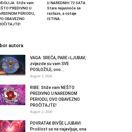
DOLIJA: Stiže vam
U NAREDNIH 72 SATA:
EŠTO PREDIVNO U
Stare nejasnoće se
AREDNOM PERIODU,
razilaze, a ostaje
VO OBAVEZNO
ISTINA...
ROČITAJTE!
zbor autora
VAGA: SREĆA, PARE i LJUBAV,
zvijezde su vam SVE
POSLOŽILE, ovo...
August 3, 2026
RIBE: Stiže vam NEŠTO
PREDIVNO U NAREDNOM
PERIODU, OVO OBAVEZNO
PROČITAJTE!
August 2, 2026
POVRATAK BIVŠE LJUBAVI:
Prošlost se ne najavljuje, ona