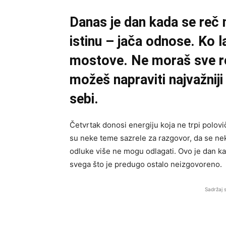
Danas je dan kada se reč 
istinu – jača odnose. Ko l
mostove. Ne moraš sve reš
možeš napraviti najvažnij
sebi.
Četvrtak donosi energiju koja ne trpi polov
su neke teme sazrele za razgovor, da se nek
odluke više ne mogu odlagati. Ovo je dan kada
svega što je predugo ostalo neizgovoreno.
Sadržaj 