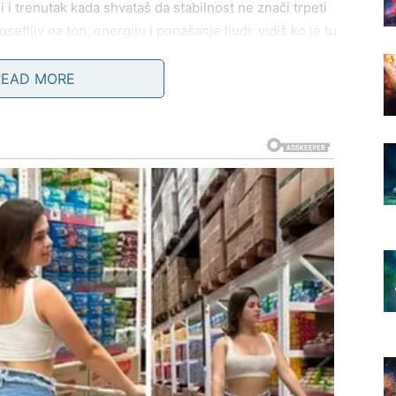
i i trenutak kada shvataš da stabilnost ne znači trpeti
setljiv na ton, energiju i ponašanje ljudi: vidiš ko je tu
jemu odgovara.
READ MORE
, pregovore ili planiranje budžeta. Ako dugo odlažeš
ći znak ili informacija koja te gura da presečeš.
osebno važna. U vezi – male stvari grade poverenje:
ože osetiti privlačnost prema nekome ko deluje mirno,
 “bilo mirno”. Mir bez poštovanja nije mir.
 promena planova. Možeš imati osećaj da sve ide brzo,
toji rizik da se nešto pogrešno shvati — ne zato što ti
 ono što žele da čuju.