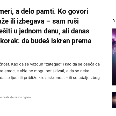
meri, a delo pamti. Ko govori
aže ili izbegava – sam ruši
N
iti u jednom danu, ali danas
i korak: da budeš iskren prema
ičnost. Kao da se vazduh “zategao” i kao da se oseća da
e emocije više ne mogu potiskivati, a da se neke
 se ljudi ili približe kroz iskrenost – ili se udalje zbog
se nastavlja nakon oglasa