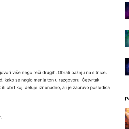
ovori više nego reči drugih. Obrati pažnju na sitnice:
ed, kako se naglo menja ton u razgovoru. Četvrtak
ili obrt koji deluje iznenadno, ali je zapravo posledica
P
.