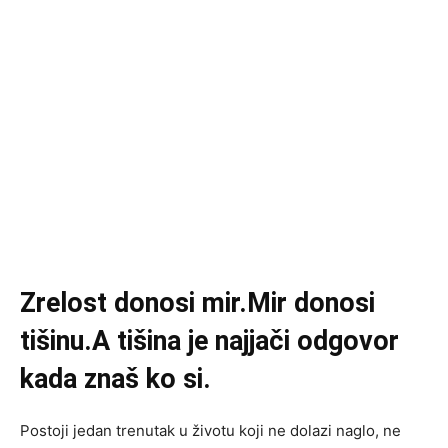
Zrelost donosi mir.Mir donosi
tišinu.A tišina je najjači odgovor
kada znaš ko si.
Postoji jedan trenutak u životu koji ne dolazi naglo, ne