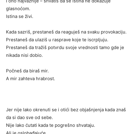
I ono najvažnije – shvatiš da se istina ne dokazuje
glasnoćom.
Istina se živi.
Kada sazriš, prestaneš da reaguješ na svaku provokaciju.
Prestaneš da ulaziš u rasprave koje te iscrpljuju.
Prestaneš da tražiš potvrdu svoje vrednosti tamo gde je
nikada nisi dobio.
Počneš da biraš mir.
A mir zahteva hrabrost.
Jer nije lako okrenuti se i otići bez objašnjenja kada znaš
da si dao sve od sebe.
Nije lako ćutati kada te pogrešno shvataju.
Ali je oslobađajuće.