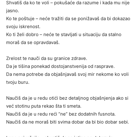
Shvatiš da ko te voli – pokušaće da razume i kada mu nije
jasno.
Ko te poštuje – neće tražiti da se ponižavaš da bi dokazao
svoju iskrenost.
Ko ti želi dobro – neće te stavljati u situaciju da stalno
moraš da se opravdavaš.
Zrelost te nauči da su granice zdrave.
Da je tišina ponekad dostojanstvenija od rasprave.
Da nema potrebe da objašnjavaš svoj mir nekome ko voli
tvoju buru.
Naučiš da je u redu otići bez detaljnog objašnjenja ako si
već stotinu puta rekao šta ti smeta.
Naučiš da je u redu reći “ne” bez dodatnih fusnota.
Naučiš da ne moraš biti svima dobar da bi bio dobar sebi.