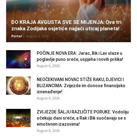
DO KRAJA AVGUSTA SVE SE MIJENJA: Ova tri
znaka Zodijaka osjetiće najjači uticaj planeta!
Portal
-
August 6, 2026
POČINJE NOVA ERA: Jarac, Bik i Lav ulaze u
poglavlje puno sreće, uspjeha i novih prilika!
August 6, 2026
NEOČEKIVANI NOVAC STIŽE RAKU, DJEVICI I
BLIZANCIMA: Zvijezde im donose finansijsko
iznenađenje!
August 6, 2026
ZVIJEZDE ŠALJU RAZLIČITE PORUKE: Vodoliju
očekuju dani sreće, a Rak i Bik suočavaju se s
emotivnim izazovima!
August 6, 2026