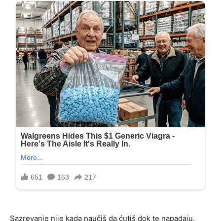
Sazrevanje nije kada naučiš da ćutiš dok te napadaju.