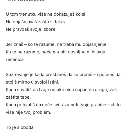
U tom trenutku više ne dokazuješ ko si.
Ne objašnjavaš zašto si takav.
Ne pravdaš svoje izbore.
Jer znaš – ko te razume, ne treba mu objašnjenje.
Ko te ne razume, neće mu biti dovoljno ni hiljadu
rečenica.
Sazrevanje je kada prestaneš da se braniš – i počneš da
stojiš mirno u svojoj istini.
Kada shvatiš da tvoje odluke nisu napad na druge, već
zaštita tebe.
Kada prihvatiš da neće svi razumeti tvoje granice – ali to
više nije tvoj problem.
To je sloboda.