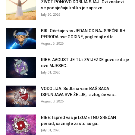
ŽIVOT PONOVO DOBIJA SJAJ: Ovi znakovi
se podsjećaju koliko je zapravo...
July 30, 2026
BIK: Očekuje vas JEDAN OD NAJSREĆNIJIH
PERIODA ove GODINE, pogledajte šta...
August 5, 2026
RIBE: AVGUST JE TU i ZVIJEZDE govore da je
ovo MJESEC...
July 31, 2026
VODOLIJA: Sudbina vam BAŠ SADA
ISPUNJAVA SVE ŽELJE, razlog će vas...
August 3, 2026
RIBE: Ispred vas je IZUZETNO SREĆAN
period, saznajte zašto su ga...
July 31, 2026