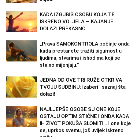
KADA IZGUBIŠ OSOBU KOJA TE
ISKRENO VOLJELA — KAJANJE
DOLAZI PREKASNO
„Prava SAMOKONTROLA počinje onda
kada prestanete tražiti sigurnost u
ljudima, stvarima i ishodima koji se
stalno mijenjaju.“
JEDNA OD OVE TRI RUŽE OTKRIVA
TVOJU SUDBINU: Izaberi i saznaj šta
dolazi!
NAJLJEPŠE OSOBE SU ONE KOJE
OSTAJU OPTIMISTIČNE I ONDA KADA
IH ŽIVOT POKUŠA SLOMITI… I one koje
se, uprkos svemu, još uvijek iskreno