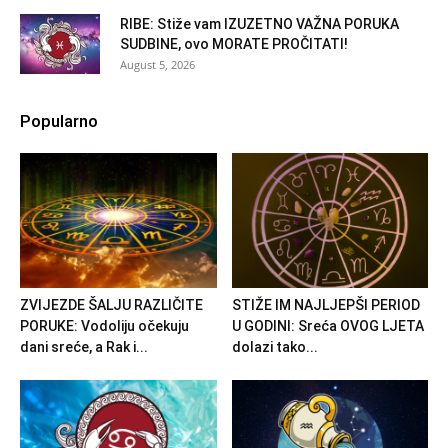
RIBE: Stiže vam IZUZETNO VAŽNA PORUKA
SUDBINE, ovo MORATE PROČITATI!
August 5, 2026
Popularno
ZVIJEZDE ŠALJU RAZLIČITE
STIŽE IM NAJLJEPŠI PERIOD
PORUKE: Vodoliju očekuju
U GODINI: Sreća OVOG LJETA
dani sreće, a Rak i...
dolazi tako...