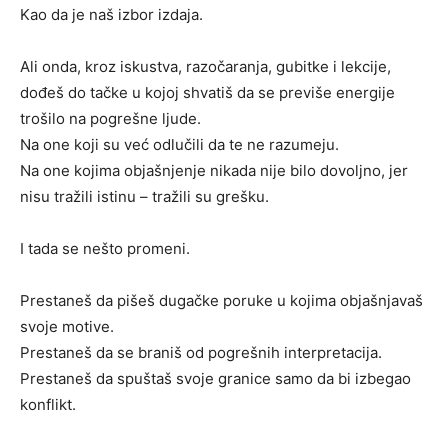
Kao da je naš izbor izdaja.
Ali onda, kroz iskustva, razočaranja, gubitke i lekcije,
dođeš do tačke u kojoj shvatiš da se previše energije
trošilo na pogrešne ljude.
Na one koji su već odlučili da te ne razumeju.
Na one kojima objašnjenje nikada nije bilo dovoljno, jer
nisu tražili istinu – tražili su grešku.
I tada se nešto promeni.
Prestaneš da pišeš dugačke poruke u kojima objašnjavaš
svoje motive.
Prestaneš da se braniš od pogrešnih interpretacija.
Prestaneš da spuštaš svoje granice samo da bi izbegao
konflikt.