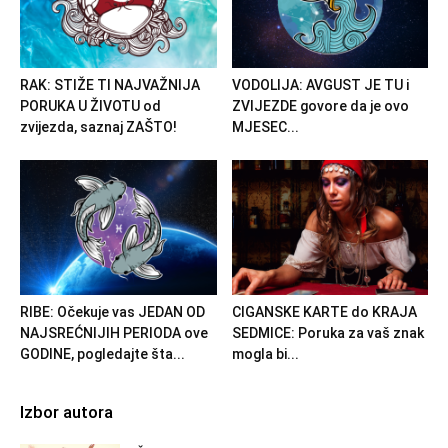
RAK: STIŽE TI NAJVAŽNIJA
VODOLIJA: AVGUST JE TU i
PORUKA U ŽIVOTU od
ZVIJEZDE govore da je ovo
zvijezda, saznaj ZAŠTO!
MJESEC...
RIBE: Očekuje vas JEDAN OD
CIGANSKE KARTE do KRAJA
NAJSREĆNIJIH PERIODA ove
SEDMICE: Poruka za vaš znak
GODINE, pogledajte šta...
mogla bi...
Izbor autora