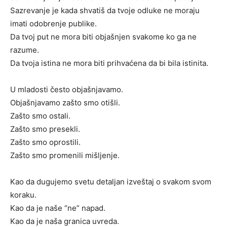
Sazrevanje je kada shvatiš da tvoje odluke ne moraju
imati odobrenje publike.
Da tvoj put ne mora biti objašnjen svakome ko ga ne
razume.
Da tvoja istina ne mora biti prihvaćena da bi bila istinita.
U mladosti često objašnjavamo.
Objašnjavamo zašto smo otišli.
Zašto smo ostali.
Zašto smo presekli.
Zašto smo oprostili.
Zašto smo promenili mišljenje.
Kao da dugujemo svetu detaljan izveštaj o svakom svom
koraku.
Kao da je naše “ne” napad.
Kao da je naša granica uvreda.