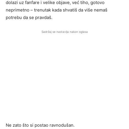
dolazi uz fanfare i velike objave, već tiho, gotovo
neprimetno – trenutak kada shvatiš da više nemaš
potrebu da se pravdaš.
Sadržaj se nastavlja nakon oglasa
Ne zato što si postao ravnodušan.