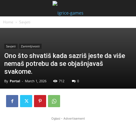
Home
Savjeti
Savjeti
Zanimljivosti
Ono što shvatiš kada sazriš jeste da više
nemaš potrebu da se objašnjavaš
svakome.
By
Portal
-
March 1, 2026
712
0
Oglasi - Advertisement