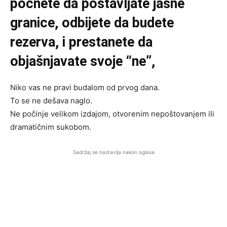
počnete da postavljate jasne
granice, odbijete da budete
rezerva, i prestanete da
objašnjavate svoje “ne”,
Niko vas ne pravi budalom od prvog dana.
To se ne dešava naglo.
Ne počinje velikom izdajom, otvorenim nepoštovanjem ili
dramatičnim sukobom.
Sadržaj se nastavlja nakon oglasa