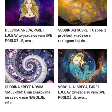
DJEVICA: SREĆA, PARE i
SUDBINSKI SUSRET: Osoba iz
LJUBAV, zvijezde su vam SVE
prošlosti vraća se s
POSLOŽILE, ovo...
razlogom koji će...
SUDBINA KREĆE NOVIM
VODOLIJA: SREĆA, PARE i
SMJEROM: Ovim znakovima
LJUBAV, zvijezde su vam SVE
se sve okreće NABOLJE,
POSLOŽILE, ovo...
više...