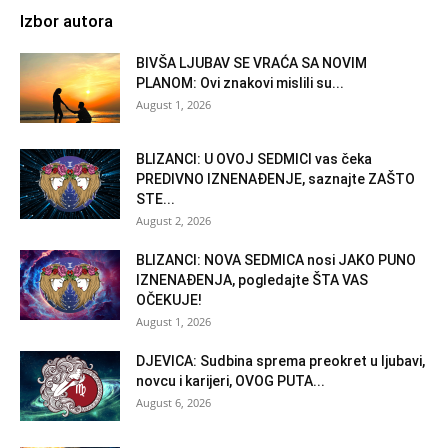
Izbor autora
BIVŠA LJUBAV SE VRAĆA SA NOVIM
PLANOM: Ovi znakovi mislili su...
August 1, 2026
BLIZANCI: U OVOJ SEDMICI vas čeka
PREDIVNO IZNENAĐENJE, saznajte ZAŠTO
STE...
August 2, 2026
BLIZANCI: NOVA SEDMICA nosi JAKO PUNO
IZNENAĐENJA, pogledajte ŠTA VAS
OČEKUJE!
August 1, 2026
DJEVICA: Sudbina sprema preokret u ljubavi,
novcu i karijeri, OVOG PUTA...
August 6, 2026