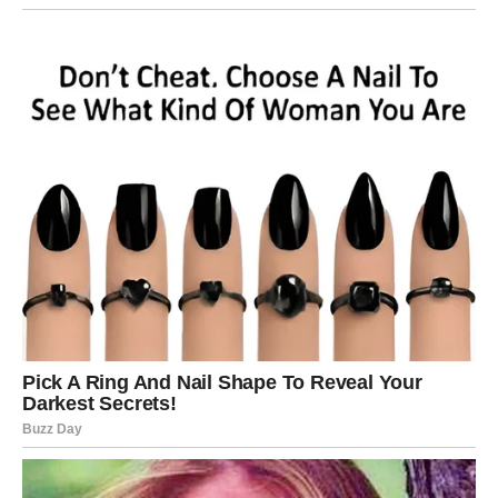
Ali kada je vama potrebno nešto – nestanu.
Ako ste tu samo kada njima odgovara, a nikada kada je
vama teško, to nije odnos – to je pogodnost.
8. Osećate se zbunjeno posle
razgovora
Jedan od najjačih znakova da vas neko pravi budalom
jeste unutrašnja konfuzija.
Uđete sigurni u svoje mišljenje.
Izađete pitajući se da li ste preterali.
Da li ste pogrešno razumeli.
Da li ste vi problem.