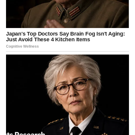
smešnim u društvu, a onda kaže da nemate smisla za
humor kada reagujete – to je manipulacija.
Jer cilj nije smeh.
Cilj je dominacija.
4. Obećanja bez dela
Neko vam kaže: “Naravno, računaj na mene.”
Ali kada dođe trenutak – nema ga.
I vi opravdavate.
“Zauzet je.”
“Zaboravio je.”
“Ima obaveza.”
Ali ako je obrazac konstantan, onda nije slučajnost.