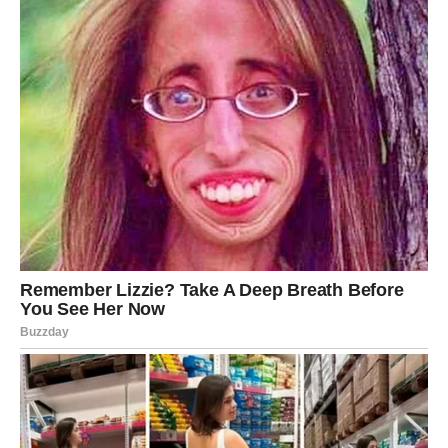
Zdrava komunikacija ne ostavlja vas sa osećajem magle u
glavi.
9. Vaše vreme se ne poštuje
Kasne bez izvinjenja.
Otkazuju planove u poslednjem trenutku.
Očekuju da budete dostupni odmah.
Vreme je valuta poštovanja.
Ako neko ne poštuje vaše vreme – ne poštuje ni vas.
10. Intuicija vam stalno govori da
nešto nije u redu
Najvažniji znak nije njihovo ponašanje.