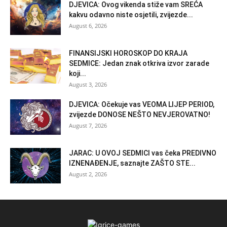
DJEVICA: Ovog vikenda stiže vam SREĆA
kakvu odavno niste osjetili, zvijezde...
August 6, 2026
FINANSIJSKI HOROSKOP DO KRAJA
SEDMICE: Jedan znak otkriva izvor zarade
koji...
August 3, 2026
DJEVICA: Očekuje vas VEOMA LIJEP PERIOD,
zvijezde DONOSE NEŠTO NEVJEROVATNO!
August 7, 2026
JARAC: U OVOJ SEDMICI vas čeka PREDIVNO
IZNENAĐENJE, saznajte ZAŠTO STE...
August 2, 2026