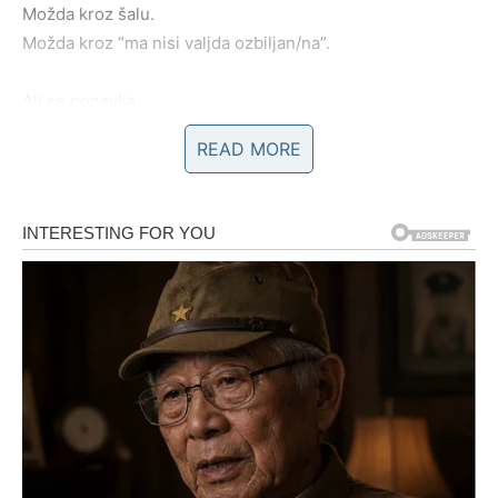
Možda kroz šalu.
Možda kroz “ma nisi valjda ozbiljan/na”.
Ali se ponavlja.
READ MORE
Kada neko nastavlja da prelazi granicu nakon što ste je
jasno postavili, to nije zaboravnost – to je test koliko ćete
izdržati.
3. Šale koje vas umanjuju, ali “ne
smete” da reagujete
Postoji razlika između zdrave šale i ponižavanja
upakovanog u humor.
Ako vas neko često “pecne” pred drugima, napravi vas