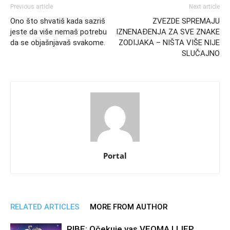
Previous article
Next article
Ono što shvatiš kada sazriš
ZVEZDE SPREMAJU
jeste da više nemaš potrebu
IZNENAĐENJA ZA SVE ZNAKE
da se objašnjavaš svakome.
ZODIJAKA – NIŠTA VIŠE NIJE
SLUČAJNO
Portal
RELATED ARTICLES
MORE FROM AUTHOR
RIBE: Očekuje vas VEOMA LIJEP