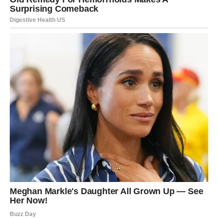
Kažete da ste povređeni.
Odgovor je: “Preteruješ.”
Kažete da vam nešto smeta.
Odgovor je: “Ti sve shvataš preozbiljno.”
Kada neko sistematski umanjuje vaša osećanja, on vas
polako uči da sumnjate u sebe.
I to je jedan od najtiših oblika manipulacije.
7. Postajete opcija, nikada
prioritet
Javljaju vam se kada im je dosadno.
Zovu kada im treba pomoć.