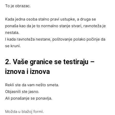
To je obrazac.
Kada jedna osoba stalno pravi ustupke, a druga se
ponaša kao da je to normalno stanje stvari, ravnoteža je
nestala.
I kada ravnoteža nestane, poštovanje polako počinje da
se kruni.
2. Vaše granice se testiraju –
iznova i iznova
Rekli ste da vam nešto smeta.
Objasnili ste jasno.
Ali ponašanje se ponavlja.
Možda u blažoj formi.