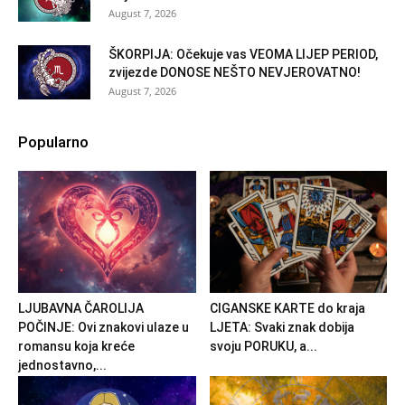
August 7, 2026
ŠKORPIJA: Očekuje vas VEOMA LIJEP PERIOD,
zvijezde DONOSE NEŠTO NEVJEROVATNO!
August 7, 2026
Popularno
LJUBAVNA ČAROLIJA
CIGANSKE KARTE do kraja
POČINJE: Ovi znakovi ulaze u
LJETA: Svaki znak dobija
romansu koja kreće
svoju PORUKU, a...
jednostavno,...