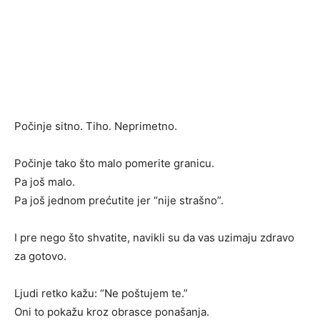
Počinje sitno. Tiho. Neprimetno.
Počinje tako što malo pomerite granicu.
Pa još malo.
Pa još jednom prećutite jer “nije strašno”.
I pre nego što shvatite, navikli su da vas uzimaju zdravo
za gotovo.
Ljudi retko kažu: “Ne poštujem te.”
Oni to pokažu kroz obrasce ponašanja.