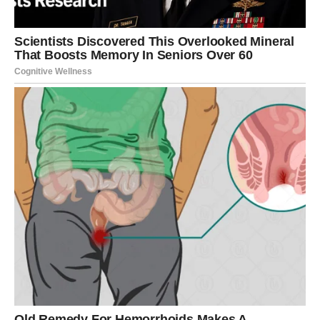
Ljudi koji vas poštuju možda neće uvek moći sve – ali
neće davati prazna obećanja.
5. Osećate da morate stalno da
dokazujete svoju vrednost
Ako imate utisak da morate stalno da objašnjavate svoje
postupke, branite svoje izbore, pravdate svoje emocije –
to znači da vas neko ne vidi kao ravnopravnog.
U zdravom odnosu ne postoji stalni sudija.
Postoji razumevanje.
6. Vaše emocije se minimiziraju