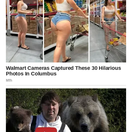
Najvažniji znak je vaš unutrašnji osećaj.
Ako se često osećate manje vredno u njihovom prisustvu.
Ako osećate napetost kada treba da se vidite.
Ako imate utisak da hodate po tankom ledu.
To nije paranoja.
To je vaša intuicija koja pokušava da vas zaštiti.