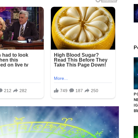
P
P
N
IG
Bl