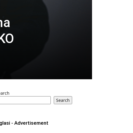
ma
AKO
earch
Search
glasi - Advertisement