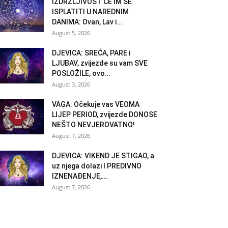
IZDRŽLJIVOST ĆE IM SE
ISPLATITI U NAREDNIM
DANIMA: Ovan, Lav i...
August 5, 2026
DJEVICA: SREĆA, PARE i
LJUBAV, zvijezde su vam SVE
POSLOŽILE, ovo...
August 3, 2026
VAGA: Očekuje vas VEOMA
LIJEP PERIOD, zvijezde DONOSE
NEŠTO NEVJEROVATNO!
August 7, 2026
DJEVICA: VIKEND JE STIGAO, a
uz njega dolazi I PREDIVNO
IZNENAĐENJE,...
August 7, 2026