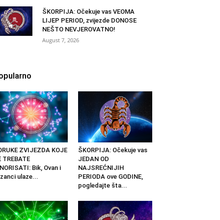
ŠKORPIJA: Očekuje vas VEOMA
LIJEP PERIOD, zvijezde DONOSE
NEŠTO NEVJEROVATNO!
August 7, 2026
opularno
ORUKE ZVIJEZDA KOJE
ŠKORPIJA: Očekuje vas
E TREBATE
JEDAN OD
NORISATI: Bik, Ovan i
NAJSREĆNIJIH
izanci ulaze...
PERIODA ove GODINE,
pogledajte šta...