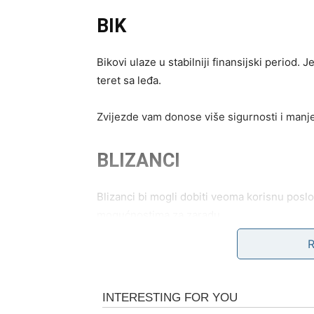
BIK
Bikovi ulaze u stabilniji finansijski period.
teret sa leđa.
Zvijezde vam donose više sigurnosti i manje
BLIZANCI
Blizanci bi mogli dobiti veoma korisnu posl
mogućnostima za zaradu.
Pred vama su pozitivni finansijski pomaci.
RAK