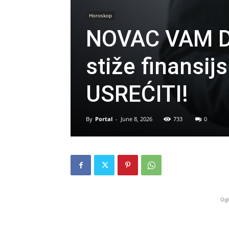
Horoskop
NOVAC VAM D
stiže finansij
USREĆITI!
By
Portal
-
June 8, 2026
733
0
Ogl