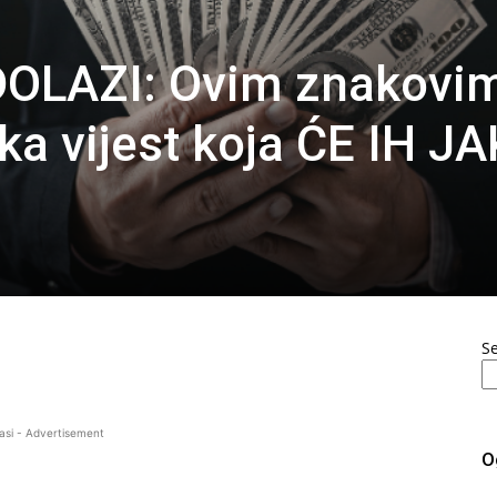
OLAZI: Ovim znakovi
ska vijest koja ĆE IH J
S
asi - Advertisement
O