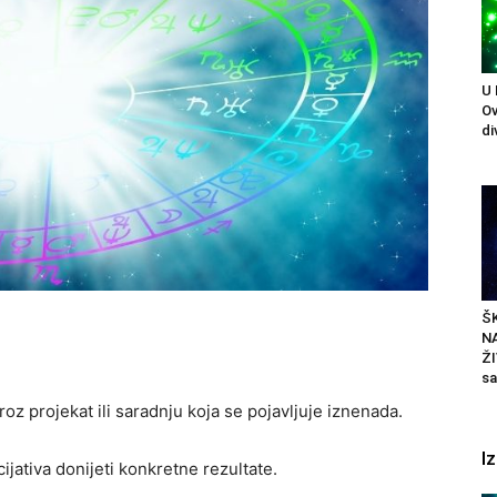
U
Ov
di
ŠK
N
ŽI
sa
oz projekat ili saradnju koja se pojavljuje iznenada.
I
ijativa donijeti konkretne rezultate.