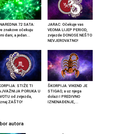
 NAREDNA 72 SATA:
JARAC: Očekuje vas
e znakove očekuju
VEOMA LIJEP PERIOD,
vni dani, a jedan...
zvijezde DONOSE NEŠTO
NEVJEROVATNO!
ORPIJA: STIŽE TI
ŠKORPIJA: VIKEND JE
AJVAŽNIJA PORUKA U
STIGAO, a uz njega
VOTU od zvijezda,
dolazi I PREDIVNO
znaj ZAŠTO!
IZNENAĐENJE,...
zbor autora