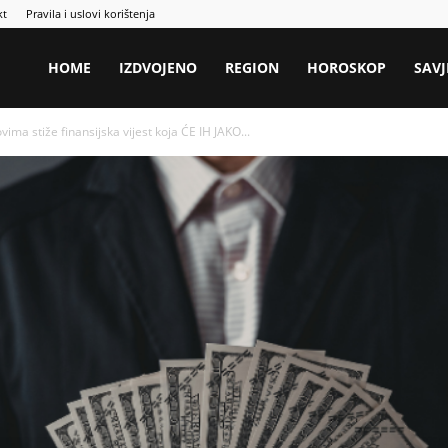
kt
Pravila i uslovi korištenja
HOME
IZDVOJENO
REGION
HOROSKOP
SAVJ
 stiže finansijska vijest koja ĆE IH JAKO...