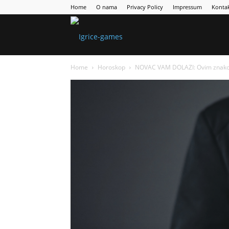
Home
O nama
Privacy Policy
Impressum
Konta
Games
Home
Horoskop
NOVAC VAM DOLAZI: Ovim znakovima
Portal