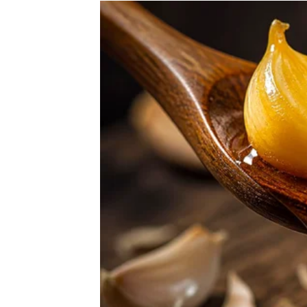
Rakovima dolazi olakšanje kroz novac koji sti
povrat dugovanja ili pomoć koja dolazi u pr
Ovo je period u kojem ćete lakše planirati 
LAV
Lavovima se trud konačno isplaćuje. Neko pr
napredak.
Pred vama su dani koji donose više razloga 
DJEVICA
Djevice imaju priliku da poboljšaju finansij