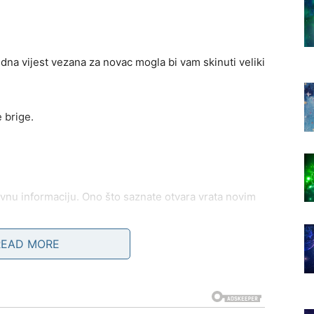
 Jedna vijest vezana za novac mogla bi vam skinuti veliki
 brige.
ovnu informaciju. Ono što saznate otvara vrata novim
READ MORE