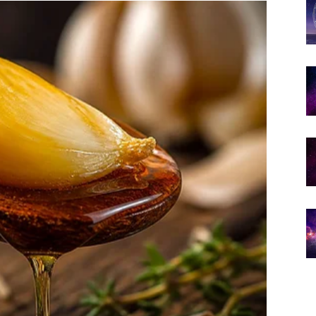
že iz pravca koji nisu očekivali. Moguća je isplata,
avom trenutku.
budućnost.
imjećuje vaš rad i spreman je da vam pruži priliku za
za zadovoljstvo.
sku situaciju kroz mudre odluke i dobru organizaciju.