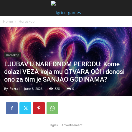
Home
Horoskop
Horoskop
LJUBAV U NAREDNOM PERIODU: Kome
dolazi VEZA koja mu OTVARA OČI i donosi
ono za čim je SANJAO GODINAMA?
By
Portal
-
June 8, 2026
828
0
Oglasi - Advertisement