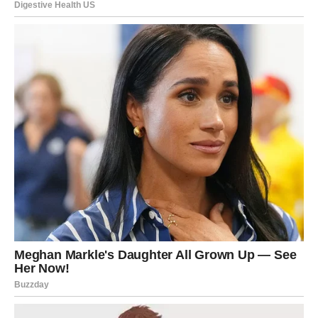
biti komplikovana da bi bila snažna. Jedna osoba unosi
mir, stabilnost i osjećaj pripadnosti.
To je upravo ono što vam je nedostajalo.
VODOLIJA
Vodolije očekuje neočekivano poznanstvo koje brzo
prerasta u nešto mnogo ozbiljnije. Osoba koja dolazi
pomaže vam da drugačije gledate na emocije i bliskost.
Pred vama je veoma zanimljivo poglavlje.
RIBE
Ribe su znak kojem zvijezde donose možda i najljepšu
ljubavnu priču u narednom periodu. Osoba koja dolazi ili