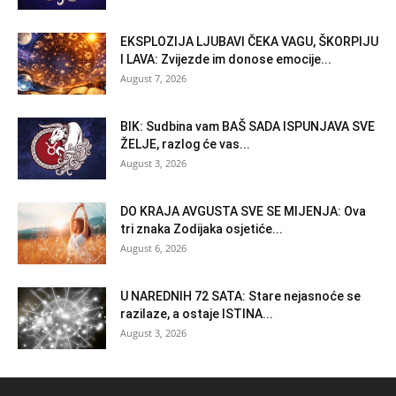
EKSPLOZIJA LJUBAVI ČEKA VAGU, ŠKORPIJU
I LAVA: Zvijezde im donose emocije...
August 7, 2026
BIK: Sudbina vam BAŠ SADA ISPUNJAVA SVE
ŽELJE, razlog će vas...
August 3, 2026
DO KRAJA AVGUSTA SVE SE MIJENJA: Ova
tri znaka Zodijaka osjetiće...
August 6, 2026
U NAREDNIH 72 SATA: Stare nejasnoće se
razilaze, a ostaje ISTINA...
August 3, 2026