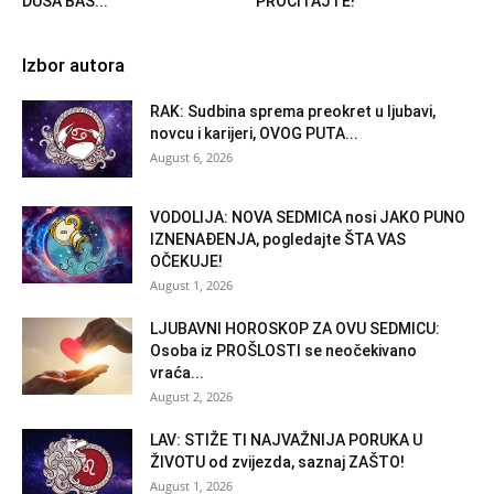
DUŠA BAŠ...
PROČITAJTE!
Izbor autora
RAK: Sudbina sprema preokret u ljubavi,
novcu i karijeri, OVOG PUTA...
August 6, 2026
VODOLIJA: NOVA SEDMICA nosi JAKO PUNO
IZNENAĐENJA, pogledajte ŠTA VAS
OČEKUJE!
August 1, 2026
LJUBAVNI HOROSKOP ZA OVU SEDMICU:
Osoba iz PROŠLOSTI se neočekivano
vraća...
August 2, 2026
LAV: STIŽE TI NAJVAŽNIJA PORUKA U
ŽIVOTU od zvijezda, saznaj ZAŠTO!
August 1, 2026