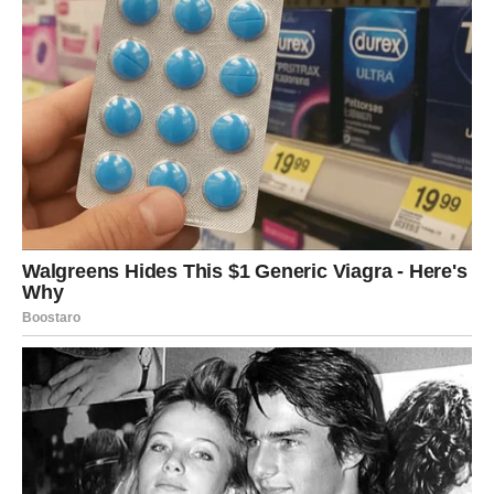
zvijezde donose najviše ljubavne sreće i mogućnost da
upoznaju osobu koja odgovara onome što su dugo tražili.
Ipak, svaki znak dobija priliku da otvori srce i dopusti
ljubavi da ga iznenadi.
Ponekad jedna osoba promijeni način na koji gledamo na
sve. A za mnoge znakove upravo takva osoba uskoro
dolazi.