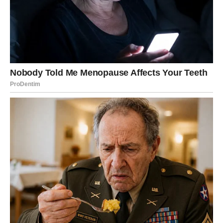
Pred vama su veoma uzbudljivi dani.
DJEVICA
Djevice konačno susreću osobu koja ih razumije na način
koji rijetko ko uspijeva. Komunikacija će biti prirodna, a
osjećaj bliskosti dolazi veoma brzo.
Zvijezde vam donose nešto posebno.
VAGA
Vage ulaze u jedan od najljepših ljubavnih perioda u
posljednje vrijeme. Osoba koja dolazi nosi energiju koja
vam vraća vjeru u ono što ste skoro prestali očekivati.