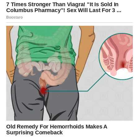
STRIJELAC
Strijelac je među znakovima kojima dolazi ljubav iz snova.
Osoba koju upoznajete donosi osjećaj slobode,
razumijevanja i sreće.
Mnogi pripadnici ovog znaka imaće osjećaj da su konačno
pronašli ono što su dugo tražili.
JARAC
Jarčevima dolazi veza koja im pokazuje da ljubav ne mora