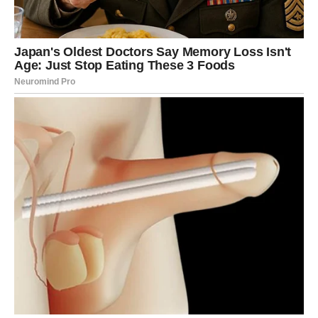
Moguća je veza koja počinje sasvim spontano, ali traje
mnogo duže nego što mislite.
ŠKORPIJA
Škorpije očekuje intenzivna i snažna emocija. Neko ulazi
u vaš život sa razlogom i ostavlja trag koji nije moguće
ignorisati.
Pred vama je odnos koji vas mijenja iznutra.