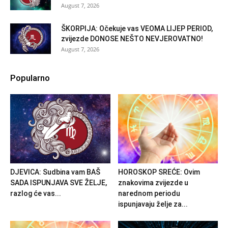
August 7, 2026
ŠKORPIJA: Očekuje vas VEOMA LIJEP PERIOD,
zvijezde DONOSE NEŠTO NEVJEROVATNO!
August 7, 2026
Popularno
DJEVICA: Sudbina vam BAŠ
HOROSKOP SREĆE: Ovim
SADA ISPUNJAVA SVE ŽELJE,
znakovima zvijezde u
razlog će vas...
narednom periodu
ispunjavaju želje za...