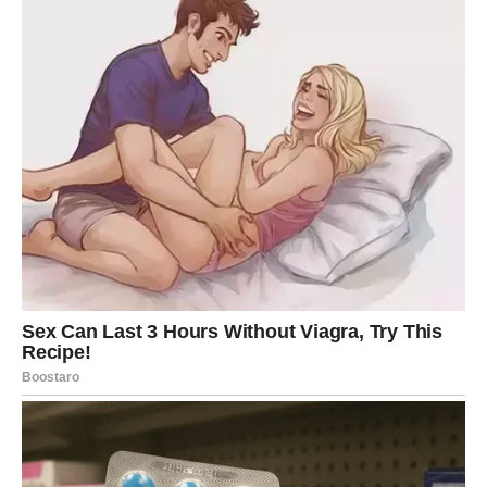
se već polako približava vašem životu nosi sve ono što
ste dugo priželjkivali.
Biće to odnos u kojem nećete morati nagađati šta druga
strana misli, niti se pitati da li ste dovoljno važni.
Osjetićete pažnju, razumijevanje i iskrenost kakvu dugo
niste imali.
Ova veza mogla bi vam otvoriti oči i pokazati da prava
ljubav izgleda mnogo ljepše nego što ste se usudili da
vjerujete.
Naredni period donosi snažne emocije, sudbinske
susrete i priliku za veze koje imaju potencijal da
promijene mnogo toga u životu pojedinih znakova.
Posebno se izdvajaju Ribe, Strijelac i Vaga, kojima