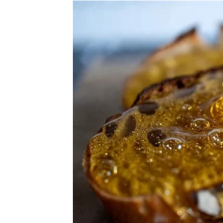
Moguće je poznanstvo koje vam potpuno mij
Ništa više neće biti isto
Pred vama su veoma zanimljivi trenuci.
RAK
Rakovi su među najvećim miljenicima sudbi
Poslije mnogo tuge dolazi osoba ili događaj 
Sudbina vam donosi novu nadu
Pred vama su veoma nježni i sudbinski tren