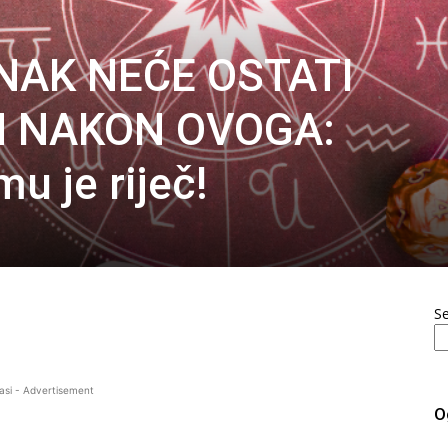
ZNAK NEĆE OSTATI
 NAKON OVOGA:
u je riječ!
S
asi - Advertisement
O