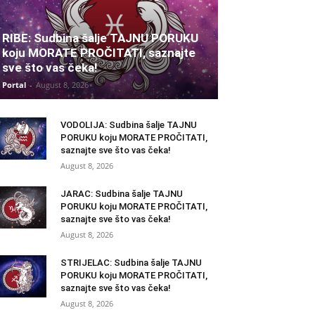
RIBE: Sudbina šalje TAJNU PORUKU
koju MORATE PROČITATI, saznajte
sve što vas čeka!
Portal
-
August 8, 2026
VODOLIJA: Sudbina šalje TAJNU
PORUKU koju MORATE PROČITATI,
saznajte sve što vas čeka!
August 8, 2026
JARAC: Sudbina šalje TAJNU
PORUKU koju MORATE PROČITATI,
saznajte sve što vas čeka!
August 8, 2026
STRIJELAC: Sudbina šalje TAJNU
PORUKU koju MORATE PROČITATI,
saznajte sve što vas čeka!
August 8, 2026