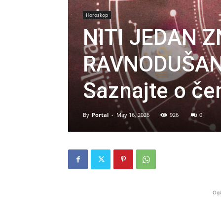
Horoskop
NITI JEDAN 
RAVNODUŠAN
Saznajte o čem
By
Portal
-
May 16, 2026
926
0
Ogl