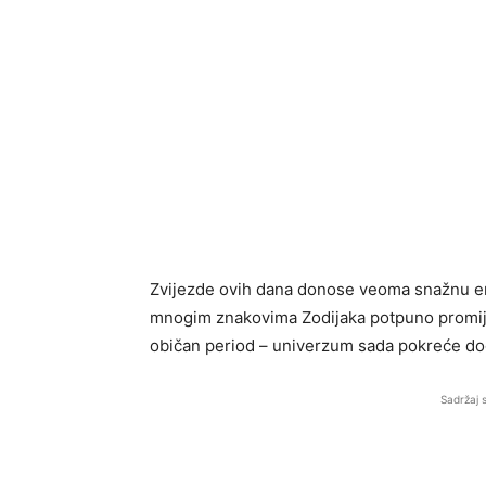
Zvijezde ovih dana donose veoma snažnu ene
mnogim znakovima Zodijaka potpuno promijeni
običan period – univerzum sada pokreće dog
Sadržaj 