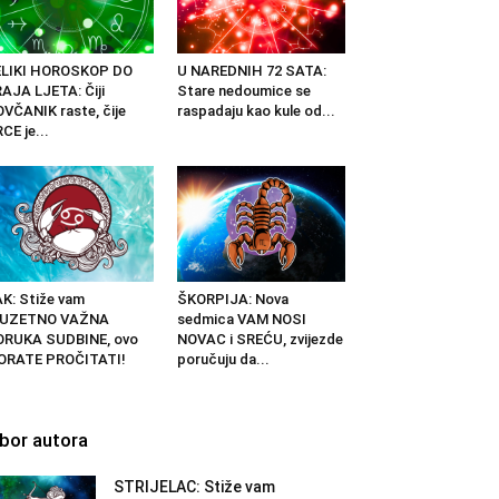
ELIKI HOROSKOP DO
U NAREDNIH 72 SATA:
AJA LJETA: Čiji
Stare nedoumice se
VČANIK raste, čije
raspadaju kao kule od...
CE je...
K: Stiže vam
ŠKORPIJA: Nova
ZUZETNO VAŽNA
sedmica VAM NOSI
ORUKA SUDBINE, ovo
NOVAC i SREĆU, zvijezde
ORATE PROČITATI!
poručuju da...
zbor autora
STRIJELAC: Stiže vam