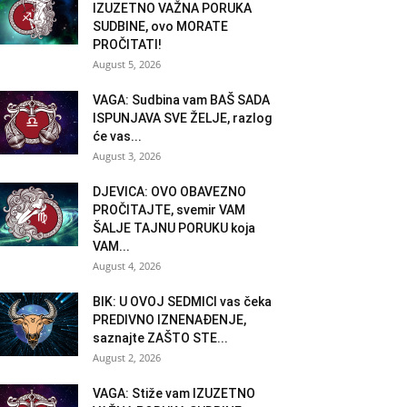
IZUZETNO VAŽNA PORUKA
SUDBINE, ovo MORATE
PROČITATI!
August 5, 2026
VAGA: Sudbina vam BAŠ SADA
ISPUNJAVA SVE ŽELJE, razlog
će vas...
August 3, 2026
DJEVICA: OVO OBAVEZNO
PROČITAJTE, svemir VAM
ŠALJE TAJNU PORUKU koja
VAM...
August 4, 2026
BIK: U OVOJ SEDMICI vas čeka
PREDIVNO IZNENAĐENJE,
saznajte ZAŠTO STE...
August 2, 2026
VAGA: Stiže vam IZUZETNO