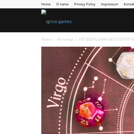
Home
O nama
Privacy Policy
Impressum
Konta
Games
Home
Horoskop
NITI JEDAN ZNAK NEĆE OSTATI 
Portal