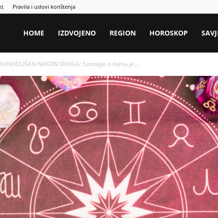
kt
Pravila i uslovi korištenja
HOME
IZDVOJENO
REGION
HOROSKOP
SAVJ
RAVNODUŠAN NAKON OVOGA: Saznajte o čemu je...