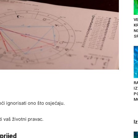
V
KR
NO
SR
RA
I
P
M
i ignorisati ono što osjećaju.
 vaš životni pravac.
I
prijed