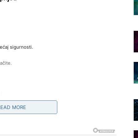
ećaj sigurnosti.
ačite.
i.
READ MORE
razgovor koji mijenja mnogo toga.