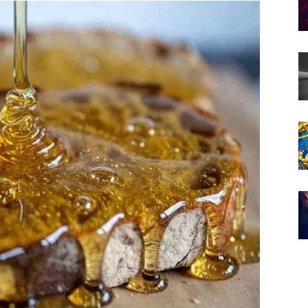
enja raspoloženje.
ne u ovom periodu.
koji vam vraća vjeru da sreća ipak postoji.
uci.