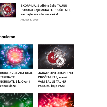
ŠKORPIJA: Sudbina šalje TAJNU
PORUKU koju MORATE PROČITATI,
saznajte sve što vas čeka!
August 8, 2026
opularno
ORUKE ZVIJEZDA KOJE
JARAC: OVO OBAVEZNO
E TREBATE
PROČITAJTE, svemir
NORISATI: Bik, Ovan i
VAM ŠALJE TAJNU
izanci ulaze...
PORUKU koja VAM...