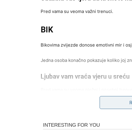
Pred vama su veoma važni trenuci.
BIK
Bikovima zvijezde donose emotivni mir i osj
Jedna osoba konačno pokazuje koliko joj zn
Ljubav vam vraća vjeru u sreću
Pred vama su veoma nježni i posebni trenuc
BLIZANCI
Zvijezde vam donose neočekivanu vijest ili 