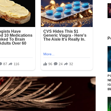
P
P
N
IG
Bl