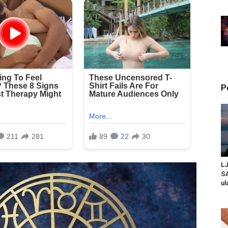
P
L
SA
ul