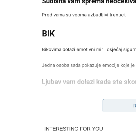
Sudbina vam sprema neočekiva
Pred vama su veoma uzbudljivi trenuci.
BIK
Bikovima dolazi emotivni mir i osjećaj sigurn
Jedna osoba sada pokazuje emocije koje je 
Ljubav vam dolazi kada ste skor
Pred vama su veoma nježni i posebni trenuc
BLIZANCI
Zvijezde vam donose vijest koja mijenja mn