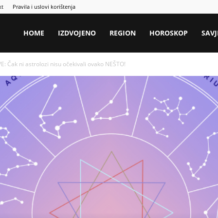
kt
Pravila i uslovi korištenja
HOME
IZDVOJENO
REGION
HOROSKOP
SAVJ
 Čak ni astrolozi nisu očekivali ovako NEŠTO!