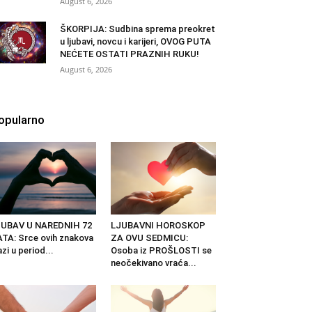
August 6, 2026
ŠKORPIJA: Sudbina sprema preokret
u ljubavi, novcu i karijeri, OVOG PUTA
NEĆETE OSTATI PRAZNIH RUKU!
August 6, 2026
opularno
JUBAV U NAREDNIH 72
LJUBAVNI HOROSKOP
TA: Srce ovih znakova
ZA OVU SEDMICU:
azi u period...
Osoba iz PROŠLOSTI se
neočekivano vraća...