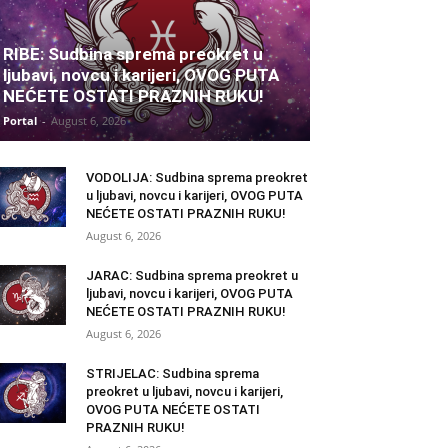
RIBE: Sudbina sprema preokret u
ljubavi, novcu i karijeri, OVOG PUTA
NEĆETE OSTATI PRAZNIH RUKU!
Portal
-
August 6, 2026
VODOLIJA: Sudbina sprema preokret
u ljubavi, novcu i karijeri, OVOG PUTA
NEĆETE OSTATI PRAZNIH RUKU!
August 6, 2026
JARAC: Sudbina sprema preokret u
ljubavi, novcu i karijeri, OVOG PUTA
NEĆETE OSTATI PRAZNIH RUKU!
August 6, 2026
STRIJELAC: Sudbina sprema
preokret u ljubavi, novcu i karijeri,
OVOG PUTA NEĆETE OSTATI
PRAZNIH RUKU!