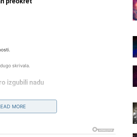
n preokret
osti.
dugo skrivala.
o izgubili nadu
i.
READ MORE
ogo toga.