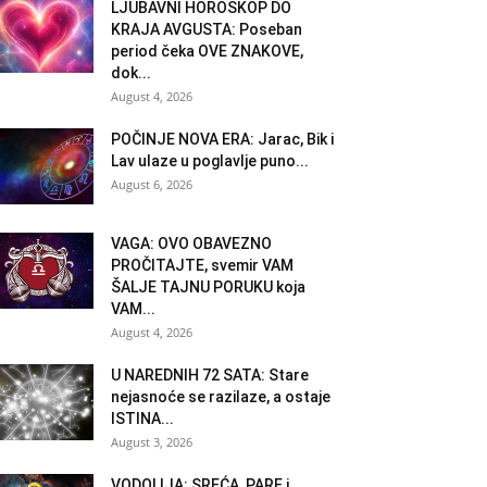
LJUBAVNI HOROSKOP DO
KRAJA AVGUSTA: Poseban
period čeka OVE ZNAKOVE,
dok...
August 4, 2026
POČINJE NOVA ERA: Jarac, Bik i
Lav ulaze u poglavlje puno...
August 6, 2026
VAGA: OVO OBAVEZNO
PROČITAJTE, svemir VAM
ŠALJE TAJNU PORUKU koja
VAM...
August 4, 2026
U NAREDNIH 72 SATA: Stare
nejasnoće se razilaze, a ostaje
ISTINA...
August 3, 2026
VODOLIJA: SREĆA, PARE i