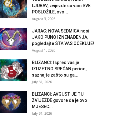
LJUBAV, zvijezde su vam SVE
POSLOŽILE, ovo...
August 3, 2026
JARAC: NOVA SEDMICA nosi
JAKO PUNO IZNENAĐENJA,
pogledajte ŠTA VAS OČEKUJE!
August 1, 2026
BLIZANCI: Ispred vas je
IZUZETNO SREĆAN period,
saznajte zašto su ga...
July 31, 2026
BLIZANCI: AVGUST JE TU i
ZVIJEZDE govore da je ovo
MJESEC...
July 31, 2026