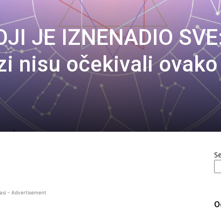
JI JE IZNENADIO SVE
zi nisu očekivali ovako
S
asi - Advertisement
O