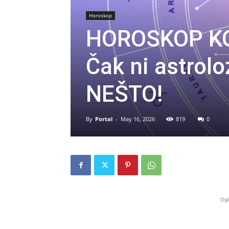
Horoskop
HOROSKOP KO
Čak ni astrolo
NEŠTO!
By
Portal
-
May 16, 2026
819
0
Ogl