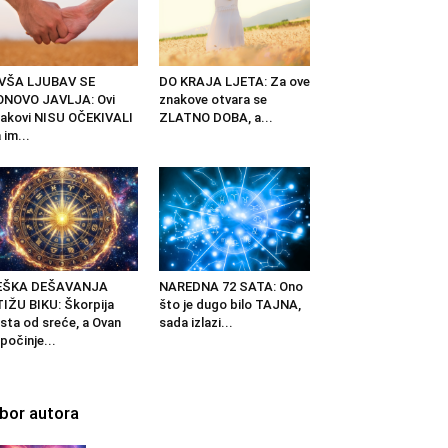
IVŠA LJUBAV SE
DO KRAJA LJETA: Za ove
ONOVO JAVLJA: Ovi
znakove otvara se
akovi NISU OČEKIVALI
ZLATNO DOBA, a...
 im...
EŠKA DEŠAVANJA
NAREDNA 72 SATA: Ono
IŽU BIKU: Škorpija
što je dugo bilo TAJNA,
ista od sreće, a Ovan
sada izlazi...
počinje...
zbor autora