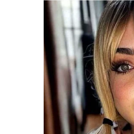
Moguće je poznanstvo ili događaj koji vam 
Ništa više neće biti isto
Pred vama su veoma važni trenuci.
RAK
Rakovi su među najvećim miljenicima sudbi
Poslije mnogo tuge dolazi sreća koju više ne
Sudbina vam donosi nešto o če
Pred vama su veoma nježni i sudbinski tren