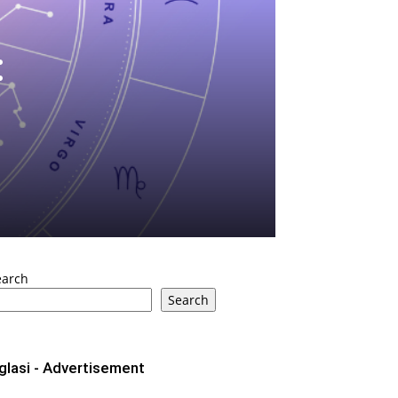
:
earch
Search
glasi - Advertisement