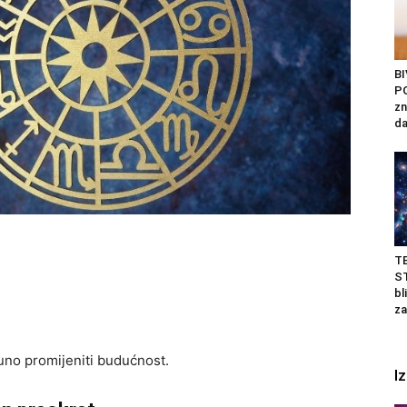
B
P
zn
da
T
ST
bl
za
uno promijeniti budućnost.
I