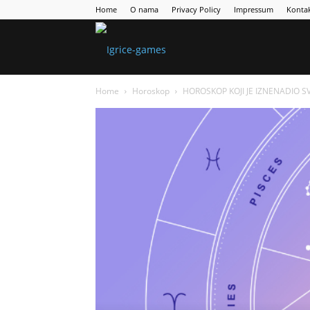
Home
O nama
Privacy Policy
Impressum
Konta
Games
Home
Horoskop
HOROSKOP KOJI JE IZNENADIO SVE:
Portal