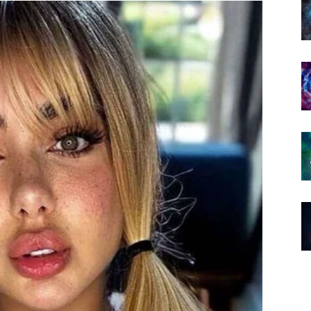
potpuno okreće život u novom pravcu.
ne u ovom periodu.
ćete moći sakriti.
mu ste dugo maštali
uci.