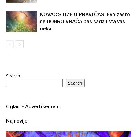
NOVAC STIŽE U PRAVI ČAS: Evo zašto
se DOBRO VRAĆA baš sada i šta vas
čeka!
Search
Search
Oglasi - Advertisement
Najnovije