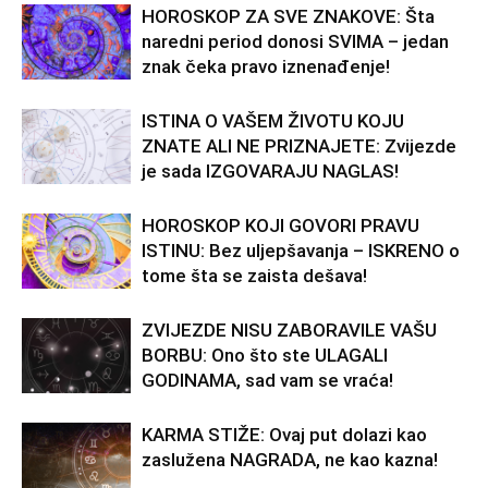
HOROSKOP ZA SVE ZNAKOVE: Šta
naredni period donosi SVIMA – jedan
znak čeka pravo iznenađenje!
ISTINA O VAŠEM ŽIVOTU KOJU
ZNATE ALI NE PRIZNAJETE: Zvijezde
je sada IZGOVARAJU NAGLAS!
HOROSKOP KOJI GOVORI PRAVU
ISTINU: Bez uljepšavanja – ISKRENO o
tome šta se zaista dešava!
ZVIJEZDE NISU ZABORAVILE VAŠU
BORBU: Ono što ste ULAGALI
GODINAMA, sad vam se vraća!
KARMA STIŽE: Ovaj put dolazi kao
zaslužena NAGRADA, ne kao kazna!