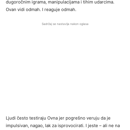
dugoročnim igrama, manipulacijama i tihim udarcima.
Ovan vidi odmah. I reaguje odmah.
Sadržaj se nastavlja nakon oglasa
Ljudi često testiraju Ovna jer pogrešno veruju da je
impulsivan, nagao, lak za isprovocirati. I jeste – ali ne na