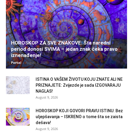
HOROSKOP ZA SVE ZNAKOVE: Šta naredni
period donosi SVIMA – jedan znak čeka pravo
iznenađenje!
Portal
-
August 9, 2026
ISTINA O VAŠEM ŽIVOTU KOJU ZNATE ALI NE
PRIZNAJETE: Zvijezde je sada IZGOVARAJU
NAGLAS!
August 9, 2026
HOROSKOP KOJI GOVORI PRAVU ISTINU: Bez
uljepšavanja – ISKRENO o tome šta se zaista
dešava!
August 9, 2026