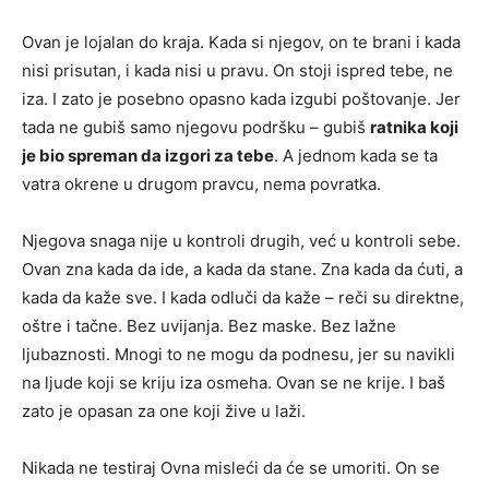
Ovan je lojalan do kraja. Kada si njegov, on te brani i kada
nisi prisutan, i kada nisi u pravu. On stoji ispred tebe, ne
iza. I zato je posebno opasno kada izgubi poštovanje. Jer
tada ne gubiš samo njegovu podršku – gubiš
ratnika koji
je bio spreman da izgori za tebe
. A jednom kada se ta
vatra okrene u drugom pravcu, nema povratka.
Njegova snaga nije u kontroli drugih, već u kontroli sebe.
Ovan zna kada da ide, a kada da stane. Zna kada da ćuti, a
kada da kaže sve. I kada odluči da kaže – reči su direktne,
oštre i tačne. Bez uvijanja. Bez maske. Bez lažne
ljubaznosti. Mnogi to ne mogu da podnesu, jer su navikli
na ljude koji se kriju iza osmeha. Ovan se ne krije. I baš
zato je opasan za one koji žive u laži.
Nikada ne testiraj Ovna misleći da će se umoriti. On se