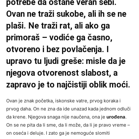
potrebe da ostane veran sebi.
Ovan ne traži sukobe, ali ih se ne
plaši. Ne traži rat, ali ako ga
primoraš – vodiće ga časno,
otvoreno i bez povlačenja. I
upravo tu ljudi greše: misle da je
njegova otvorenost slabost, a
zapravo je to najčistiji oblik moći.
Ovan je znak početka, iskonske vatre, prvog koraka i
prvog daha. On ne zna da ide unazad kada jednom odluči
da krene. Njegova snaga nije naučena, ona je
urođena
.
On se ne pita da li sme, da li može, da li je pravo vreme –
on oseća i deluje. I zato ga je nemoguće slomiti