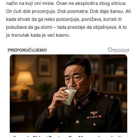
način na koji oni misle. Ovan ne eksplodira zbog sitnica.
On ćuti dok procenjuje. Dok posmatra. Dok daje šansu. Ali
kada shvati da ga neko potcenjuje, ponižava, koristi ili
pokušava da ga slomi – tada prestaje da objašnjava. A to
je trenutak kada je već kasno.