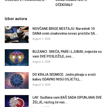
OČEKIVALI!
Izbor autora
NOVČANE BRIGE NESTAJU: Narednih 10
DANA ovim znakovima novac pristiže SA...
August 7, 2026
BLIZANCI: SREĆA, PARE i LJUBAV, zvijezde su
vam SVE POSLOŽILE, ovo...
August 3, 2026
DO KRAJA SEDMICE: Jedni plivaju u sreći
kakvu ODAVNO NISU OSJETILI,...
August 3, 2026
LAV: Sudbina vam BAŠ SADA ISPUNJAVA SVE
ŽELJE, razlog će vas...