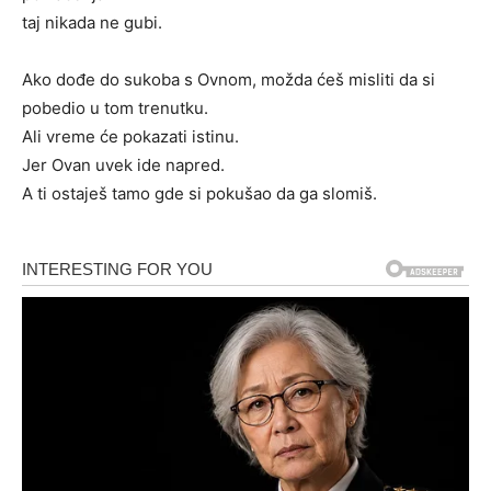
taj nikada ne gubi.
Ako dođe do sukoba s Ovnom, možda ćeš misliti da si
pobedio u tom trenutku.
Ali vreme će pokazati istinu.
Jer Ovan uvek ide napred.
A ti ostaješ tamo gde si pokušao da ga slomiš.