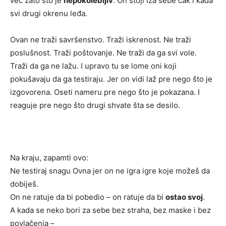
već zato što je
nepokolebljiv
. On stoji iza sebe čak i kada
svi drugi okrenu leđa.
Ovan ne traži savršenstvo. Traži iskrenost. Ne traži
poslušnost. Traži poštovanje. Ne traži da ga svi vole.
Traži da ga ne lažu. I upravo tu se lome oni koji
pokušavaju da ga testiraju. Jer on vidi laž pre nego što je
izgovorena. Oseti nameru pre nego što je pokazana. I
reaguje pre nego što drugi shvate šta se desilo.
Na kraju, zapamti ovo:
Ne testiraj snagu Ovna jer on ne igra igre koje možeš da
dobiješ.
On ne ratuje da bi pobedio – on ratuje da bi
ostao svoj
.
A kada se neko bori za sebe bez straha, bez maske i bez
povlačenja –