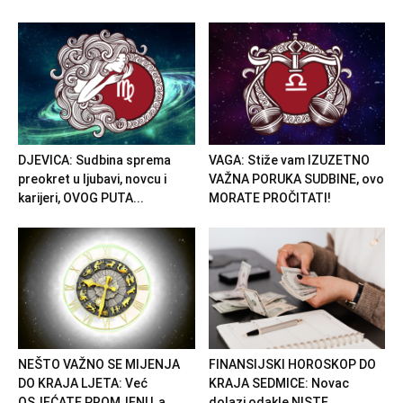
DJEVICA: Sudbina sprema
VAGA: Stiže vam IZUZETNO
preokret u ljubavi, novcu i
VAŽNA PORUKA SUDBINE, ovo
karijeri, OVOG PUTA...
MORATE PROČITATI!
NEŠTO VAŽNO SE MIJENJA
FINANSIJSKI HOROSKOP DO
DO KRAJA LJETA: Već
KRAJA SEDMICE: Novac
OSJEĆATE PROMJENU, a...
dolazi odakle NISTE