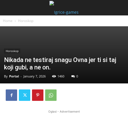
Home
Horoskop
Horoskop
Nikada ne testiraj snagu Ovna jer ti si taj
koji gubi, a ne on.
By
Portal
-
January 7, 2026
1460
0
Oglasi - Advertisement