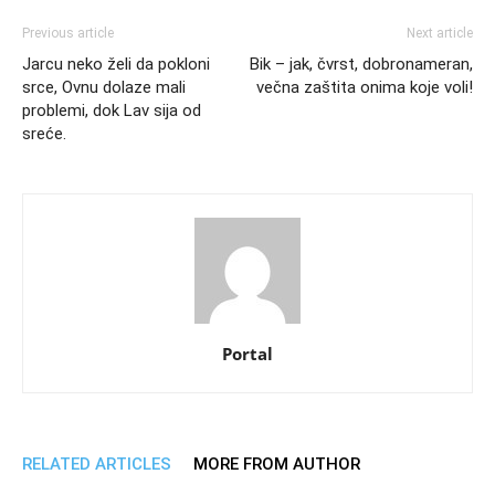
Previous article
Next article
Jarcu neko želi da pokloni
Bik – jak, čvrst, dobronameran,
srce, Ovnu dolaze mali
večna zaštita onima koje voli!
problemi, dok Lav sija od
sreće.
Portal
RELATED ARTICLES
MORE FROM AUTHOR