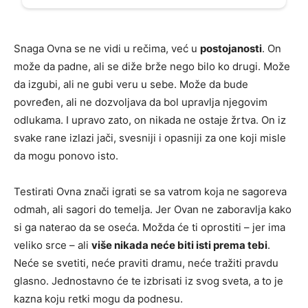
Snaga Ovna se ne vidi u rečima, već u
postojanosti
. On
može da padne, ali se diže brže nego bilo ko drugi. Može
da izgubi, ali ne gubi veru u sebe. Može da bude
povređen, ali ne dozvoljava da bol upravlja njegovim
odlukama. I upravo zato, on nikada ne ostaje žrtva. On iz
svake rane izlazi jači, svesniji i opasniji za one koji misle
da mogu ponovo isto.
Testirati Ovna znači igrati se sa vatrom koja ne sagoreva
odmah, ali sagori do temelja. Jer Ovan ne zaboravlja kako
si ga naterao da se oseća. Možda će ti oprostiti – jer ima
veliko srce – ali
više nikada neće biti isti prema tebi
.
Neće se svetiti, neće praviti dramu, neće tražiti pravdu
glasno. Jednostavno će te izbrisati iz svog sveta, a to je
kazna koju retki mogu da podnesu.