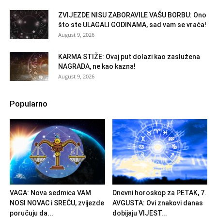
ZVIJEZDE NISU ZABORAVILE VAŠU BORBU: Ono
što ste ULAGALI GODINAMA, sad vam se vraća!
August 9, 2026
KARMA STIŽE: Ovaj put dolazi kao zaslužena
NAGRADA, ne kao kazna!
August 9, 2026
Popularno
VAGA: Nova sedmica VAM
Dnevni horoskop za PETAK, 7.
NOSI NOVAC i SREĆU, zvijezde
AVGUSTA: Ovi znakovi danas
poručuju da...
dobijaju VIJEST...