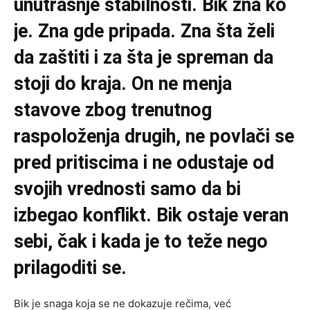
unutrašnje stabilnosti. Bik zna ko
je. Zna gde pripada. Zna šta želi
da zaštiti i za šta je spreman da
stoji do kraja. On ne menja
stavove zbog trenutnog
raspoloženja drugih, ne povlači se
pred pritiscima i ne odustaje od
svojih vrednosti samo da bi
izbegao konflikt. Bik ostaje veran
sebi, čak i kada je to teže nego
prilagoditi se.
Bik je snaga koja se ne dokazuje rečima, već