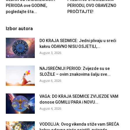
PERIODA ove GODINE,
PERIODU, OVO OBAVEZNO
pogledajte šta...
PROČITAJTE!
Izbor autora
DO KRAJA SEDMICE: Jedni plivaju u sreći
kakvu ODAVNO NISU OSJETILI,...
August 3, 2026
NAJSREĆNIJI PERIOD: Zvijezde su se
SLOŽILE – ovim znakovima šalju sve...
August 6, 2026
VAGA: DO KRAJA SEDMICE ZVIJEZDE VAM
donose GOMILU PARA i NOVU...
August 4, 2026
VODOLIJA: Ovog vikenda stiže vam SREĆA
kakvu odavno niste osjetili, zvijezde...