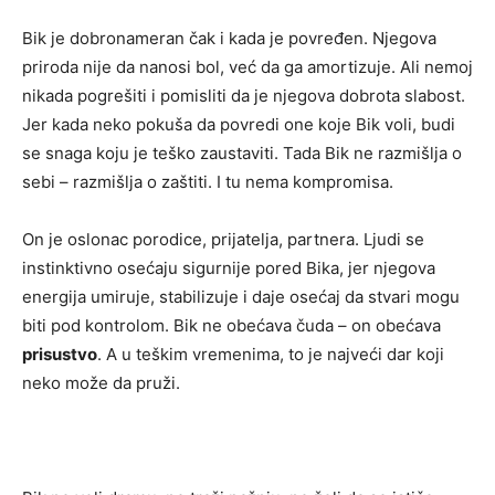
Bik je dobronameran čak i kada je povređen. Njegova
priroda nije da nanosi bol, već da ga amortizuje. Ali nemoj
nikada pogrešiti i pomisliti da je njegova dobrota slabost.
Jer kada neko pokuša da povredi one koje Bik voli, budi
se snaga koju je teško zaustaviti. Tada Bik ne razmišlja o
sebi – razmišlja o zaštiti. I tu nema kompromisa.
On je oslonac porodice, prijatelja, partnera. Ljudi se
instinktivno osećaju sigurnije pored Bika, jer njegova
energija umiruje, stabilizuje i daje osećaj da stvari mogu
biti pod kontrolom. Bik ne obećava čuda – on obećava
prisustvo
. A u teškim vremenima, to je najveći dar koji
neko može da pruži.