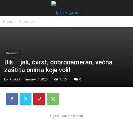
Home
Horoskop
Horoskop
Bik – jak, čvrst, dobronameran, večna
zaštita onima koje voli!
By
Portal
-
January 7, 2026
1015
0
Oglasi - Advertisement