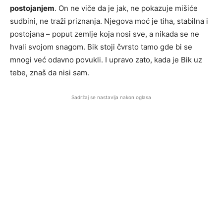
postojanjem
. On ne viče da je jak, ne pokazuje mišiće
sudbini, ne traži priznanja. Njegova moć je tiha, stabilna i
postojana – poput zemlje koja nosi sve, a nikada se ne
hvali svojom snagom. Bik stoji čvrsto tamo gde bi se
mnogi već odavno povukli. I upravo zato, kada je Bik uz
tebe, znaš da nisi sam.
Sadržaj se nastavlja nakon oglasa