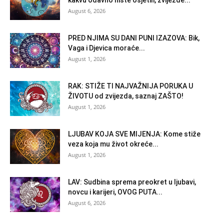
August 6, 2026
PRED NJIMA SU DANI PUNI IZAZOVA: Bik,
Vaga i Djevica moraće...
August 1, 2026
RAK: STIŽE TI NAJVAŽNIJA PORUKA U
ŽIVOTU od zvijezda, saznaj ZAŠTO!
August 1, 2026
LJUBAV KOJA SVE MIJENJA: Kome stiže
veza koja mu život okreće...
August 1, 2026
LAV: Sudbina sprema preokret u ljubavi,
novcu i karijeri, OVOG PUTA...
August 6, 2026