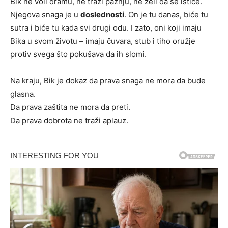
Bik ne voli dramu, ne traži pažnju, ne želi da se ističe.
Njegova snaga je u
doslednosti
. On je tu danas, biće tu
sutra i biće tu kada svi drugi odu. I zato, oni koji imaju
Bika u svom životu – imaju čuvara, stub i tiho oružje
protiv svega što pokušava da ih slomi.
Na kraju, Bik je dokaz da prava snaga ne mora da bude
glasna.
Da prava zaštita ne mora da preti.
Da prava dobrota ne traži aplauz.