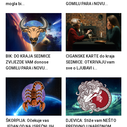
mogla bi...
GOMILU PARA i NOVU...
BIK: DO KRAJA SEDMICE
CIGANSKE KARTE do kraja
ZVIJEZDE VAM donose
SEDMICE: OTKRIVAJU vam
GOMILU PARA i NOVU...
sve o LJUBAVI i...
ŠKORPIJA: Očekuje vas
DJEVICA: Stiže vam NEŠTO
JEDAN OD NAJSREĆNIJIH
PREDIVNO U NAREDNOM