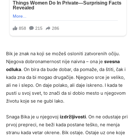
Bik je znak na koji se možeš osloniti zatvorenih očiju.
Njegova dobronamernost nije naivna – ona je
svesna
odluka
. On bira da bude dobar, da pomaže, da štiti, čak i
kada zna da bi mogao drugačije. Njegovo srce je veliko,
ali ne i slepo. On daje polako, ali daje iskreno. I kada te
pusti u svoj svet, to znači da si dobio mesto u njegovom
životu koje se ne gubi lako.
Snaga Bika je u njegovoj
izdržljivosti
. On ne odustaje pri
prvoj prepreci, ne beži kada postane teško, ne menja
stranu kada vetar okrene. Bik ostaje. Ostaje uz one koje