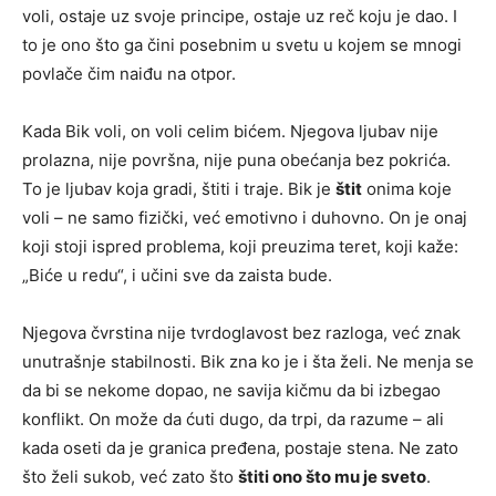
voli, ostaje uz svoje principe, ostaje uz reč koju je dao. I
to je ono što ga čini posebnim u svetu u kojem se mnogi
povlače čim naiđu na otpor.
Kada Bik voli, on voli celim bićem. Njegova ljubav nije
prolazna, nije površna, nije puna obećanja bez pokrića.
To je ljubav koja gradi, štiti i traje. Bik je
štit
onima koje
voli – ne samo fizički, već emotivno i duhovno. On je onaj
koji stoji ispred problema, koji preuzima teret, koji kaže:
„Biće u redu“, i učini sve da zaista bude.
Njegova čvrstina nije tvrdoglavost bez razloga, već znak
unutrašnje stabilnosti. Bik zna ko je i šta želi. Ne menja se
da bi se nekome dopao, ne savija kičmu da bi izbegao
konflikt. On može da ćuti dugo, da trpi, da razume – ali
kada oseti da je granica pređena, postaje stena. Ne zato
što želi sukob, već zato što
štiti ono što mu je sveto
.