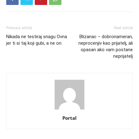
Previous article
Next article
Nikada ne testiraj snagu Ovna
Blizanac – dobronameran,
jer ti si taj koji gubi, a ne on.
neprocenjiv kao prijatelj, ali
opasan ako vam postane
neprijatelj
Portal