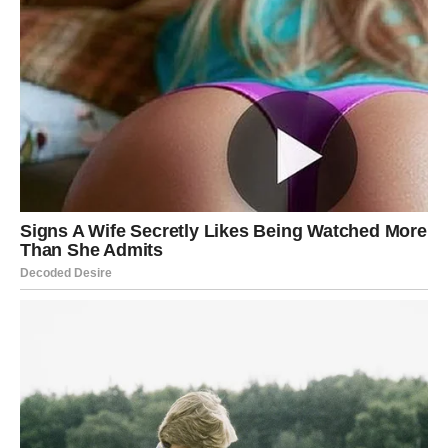
Ribe ulaze u svoj period sa pojačanom intuicijom.
U ljubavi dolazi romantičan trenutak ili nova osoba.
Poslovno – kreativnost donosi uspeh.
Vaša želja za bajkom sada ima šansu da postane
stvarnost.