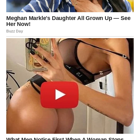
Vaša želja za unutrašnjim mirom sada se ostvaruje.
VAGA – ŽELJA ZA
RAVNOTEŽOM I SREĆOM
Vaga ulazi u mart sa potrebom da sve dođe na svoje
mesto.
U ljubavi dolazi iskren razgovor koji vraća balans.
Slobodne Vage mogu upoznati osobu koja unosi
stabilnost.
Vaša želja da budete srećni bez kompromisa počinje da
se ispunjava.