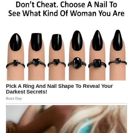
VODOLIJA – ŽELJA ZA
PROMENOM
Vodolija je dugo želela da izađe iz rutine. Mart donosi
iznenađenje.
U ljubavi dolazi neočekivani susret ili poruka. Poslovno –
nova ideja donosi pomak.
Vaša želja za drugačijim sada postaje moguća.
RIBE – ŽELJA ZA ROMANTIKOM
I SREĆOM