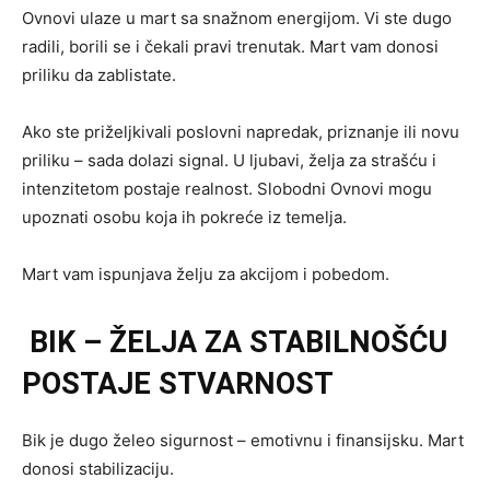
Ovnovi ulaze u mart sa snažnom energijom. Vi ste dugo
radili, borili se i čekali pravi trenutak. Mart vam donosi
priliku da zablistate.
Ako ste priželjkivali poslovni napredak, priznanje ili novu
priliku – sada dolazi signal. U ljubavi, želja za strašću i
intenzitetom postaje realnost. Slobodni Ovnovi mogu
upoznati osobu koja ih pokreće iz temelja.
Mart vam ispunjava želju za akcijom i pobedom.
BIK – ŽELJA ZA STABILNOŠĆU
POSTAJE STVARNOST
Bik je dugo želeo sigurnost – emotivnu i finansijsku. Mart
donosi stabilizaciju.