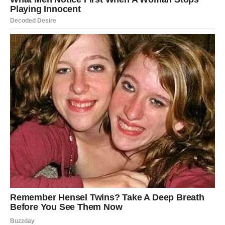
ŠKORPIJA – ŽELJA ZA STRASTI
I ISTINOM
Škorpija želi dubinu, a ne površnost. Mart donosi
intenzivne emocije i razjašnjenje.
U ljubavi dolazi ili dublje povezivanje ili konačno
zatvaranje stare priče.
Vaša želja za istinom sada izlazi na svetlo.
STRELAC – ŽELJA ZA
SLOBODOM I NOVIM POČETKOM