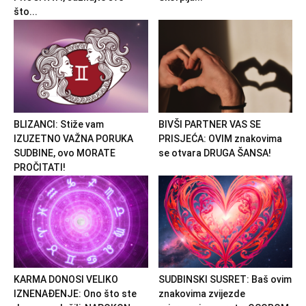
što...
BLIZANCI: Stiže vam
BIVŠI PARTNER VAS SE
IZUZETNO VAŽNA PORUKA
PRISJEĆA: OVIM znakovima
SUDBINE, ovo MORATE
se otvara DRUGA ŠANSA!
PROČITATI!
KARMA DONOSI VELIKO
SUDBINSKI SUSRET: Baš ovim
IZNENAĐENJE: Ono što ste
znakovima zvijezde