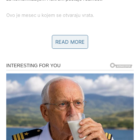
Ovo je mesec u kojem se otvaraju vrata.
RAK – ŽELJA ZA LJUBAVLJU
READ MORE
Rak je dugo nosio želju za sigurnom, iskrenom ljubavlju.
Mart donosi emotivno razjašnjenje.
Ako ste u vezi, odnos postaje dublji. Ako ste slobodni,
moguća je nova priča ili povratak osobe koja dolazi sa
drugačijom energijom.
Vaša želja da budete voljeni bez straha počinje da se
ostvaruje.
LAV – ŽELJA ZA PRIZNANJEM I