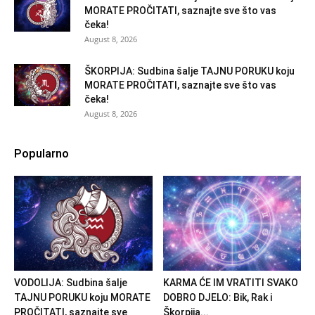
MORATE PROČITATI, saznajte sve što vas
čeka!
August 8, 2026
ŠKORPIJA: Sudbina šalje TAJNU PORUKU koju
MORATE PROČITATI, saznajte sve što vas
čeka!
August 8, 2026
Popularno
VODOLIJA: Sudbina šalje
KARMA ĆE IM VRATITI SVAKO
TAJNU PORUKU koju MORATE
DOBRO DJELO: Bik, Rak i
PROČITATI, saznajte sve
Škorpija...