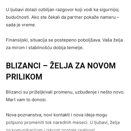
U ljubavi dolazi ozbiljan razgovor koji vodi ka sigurnijoj
budućnosti. Ako ste čekali da partner pokaže nameru –
sada je vreme.
Finansijski, situacija se postepeno poboljšava. Vaša želja
za mirom i stabilnošću dobija temelje.
BLIZANCI – ŽELJA ZA NOVOM
PRILIKOM
Blizanci su priželjkivali promenu, uzbuđenje i nešto novo.
Mart vam to donosi.
Nova poznanstva, novi kontakti i nova ideja mogu
potpuno promeniti tok narednih meseci. U ljubavi, želja
za komunikacijom i iskrom postaje realnost.