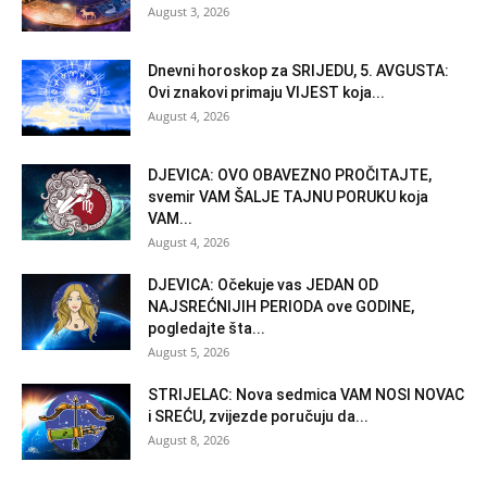
August 3, 2026
Dnevni horoskop za SRIJEDU, 5. AVGUSTA:
Ovi znakovi primaju VIJEST koja...
August 4, 2026
DJEVICA: OVO OBAVEZNO PROČITAJTE,
svemir VAM ŠALJE TAJNU PORUKU koja
VAM...
August 4, 2026
DJEVICA: Očekuje vas JEDAN OD
NAJSREĆNIJIH PERIODA ove GODINE,
pogledajte šta...
August 5, 2026
STRIJELAC: Nova sedmica VAM NOSI NOVAC
i SREĆU, zvijezde poručuju da...
August 8, 2026