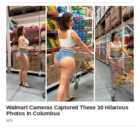
Strelac je dugo želeo promenu. Mart donosi novu priliku
– bilo u ljubavi ili poslu.
Moguće je novo poznanstvo ili putovanje koje menja
perspektivu.
Vaša želja za kretanjem i osveženjem se ostvaruje.
JARAC – ŽELJA ZA USPEHOM
Jarac je ulagao trud i čekao rezultat. Mart donosi
nagradu.
Na poslu dolazi priznanje ili konkretan napredak. U ljubavi
– stabilnost i ozbiljnost.
Vaša želja za sigurnim uspehom postaje realnost.