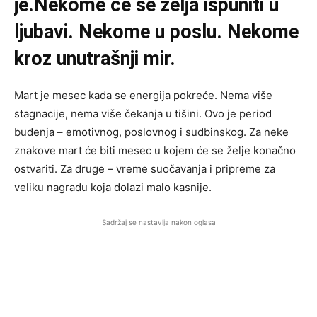
je.Nekome će se želja ispuniti u
ljubavi. Nekome u poslu. Nekome
kroz unutrašnji mir.
Mart je mesec kada se energija pokreće. Nema više
stagnacije, nema više čekanja u tišini. Ovo je period
buđenja – emotivnog, poslovnog i sudbinskog. Za neke
znakove mart će biti mesec u kojem će se želje konačno
ostvariti. Za druge – vreme suočavanja i pripreme za
veliku nagradu koja dolazi malo kasnije.
Sadržaj se nastavlja nakon oglasa