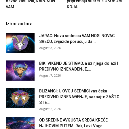
davno zaslužili, NAPOKON
pripremaju susret s OSOBOM
VAM...
KOJA...
Izbor autora
JARAC: Nova sedmica VAM NOSI NOVAC i
SREĆU, zvijezde poručuju da...
August 8, 2026
BIK: VIKEND JE STIGAO, a uz njega dolazi I
PREDIVNO IZNENAĐENJE,...
August 7, 2026
BLIZANCI: U OVOJ SEDMICI vas čeka
PREDIVNO IZNENAĐENJE, saznajte ZAŠTO
STE...
August 2, 2026
OD SREDINE AVGUSTA SREĆA KREĆE
NJIHOVIM PUTEM: Rak, Lav i Vaga...