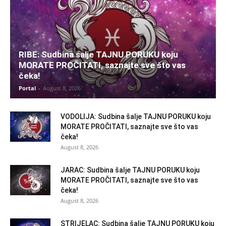
RIBE: Sudbina šalje TAJNU PORUKU koju
MORATE PROČITATI, saznajte sve što vas
čeka!
Portal
-
August 8, 2026
VODOLIJA: Sudbina šalje TAJNU PORUKU koju
MORATE PROČITATI, saznajte sve što vas
čeka!
August 8, 2026
JARAC: Sudbina šalje TAJNU PORUKU koju
MORATE PROČITATI, saznajte sve što vas
čeka!
August 8, 2026
STRIJELAC: Sudbina šalje TAJNU PORUKU koju