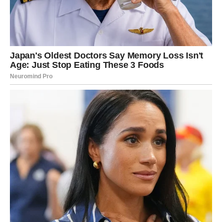
PAŽNJOM
Lav želi da bude primećen – i mart to donosi.
Na poslu dolazi priznanje ili prilika da pokažete svoj
talenat. U ljubavi, partner vam daje više pažnje i topline.
Vaša želja da zablistate sada postaje stvarnost.
DEVICA – ŽELJA ZA MIROM I
RAZJAŠNJENJEM
Devica je dugo želela jasnoću. Mart donosi odgovore.
U ljubavi dolazi razgovor koji rešava dilemu. Na poslu –
stabilnost i konkretni planovi.