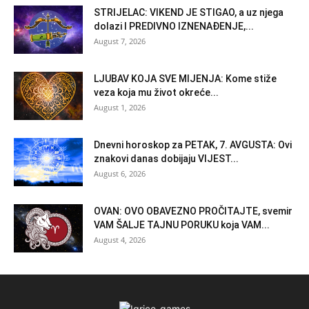
STRIJELAC: VIKEND JE STIGAO, a uz njega
dolazi I PREDIVNO IZNENAĐENJE,...
August 7, 2026
LJUBAV KOJA SVE MIJENJA: Kome stiže
veza koja mu život okreće...
August 1, 2026
Dnevni horoskop za PETAK, 7. AVGUSTA: Ovi
znakovi danas dobijaju VIJEST...
August 6, 2026
OVAN: OVO OBAVEZNO PROČITAJTE, svemir
VAM ŠALJE TAJNU PORUKU koja VAM...
August 4, 2026