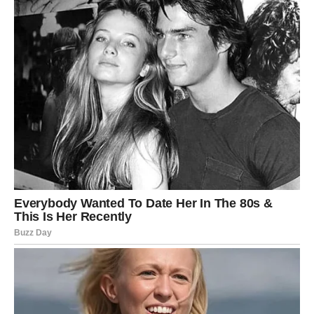
Jarac dobija karmičku potvrdu da trud nije bio uzaludan.
Moguće je priznanje ili pomak na poslu. U ljubavi –
ozbiljan razgovor koji učvršćuje odnos.
Karma poručuje: Strpljenje donosi trajnu nagradu.
VODOLIJA – SUDBINSKO
IZNENAĐENJE
Vodolija može doživeti karmički susret ili vest koja menja
planove.
Ako ste bili iskreni prema sebi – sada dolazi šansa. Ako