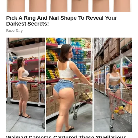
dominaciji.
DEVICA – KARMIČKO ČIŠĆENJE
Devica ulazi u period kada se završava nešto što vas je
opterećivalo. Ovo je faza unutrašnjeg oslobađanja.
U ljubavi – jasnoća.
Na poslu – zatvaranje jednog ciklusa.
Karma poručuje: Otpusti da bi dobio/la novo.
VAGA – RAVNOTEŽA SE VRAĆA
Ako ste davali više nego što ste dobijali, sada dolazi
balans. Ako ste izbegavali odluku – sudbina vas stavlja
pred izbor.