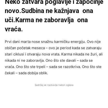
Neko zatvara poglavlje i započinje
novo.Sudbina ne kažnjava ona
uči.Karma ne zaboravlja ona
vraća.
Prvi dani marta nose snažnu karmičku energiju. Ovo nije
običan početak meseca – ovo je period kada se zatvaraju
stari ciklusi i otvaraju nova vrata. Karma nikada ne žuri, ali
nikada ni ne zaboravlja. Ono što ste davali – sada se
vraća. Ono što ste trpeli – sada se razotkriva. Ono što ste
čekali – sada dobija oblik.
Sadržaj se nastavlja nakon oglasa