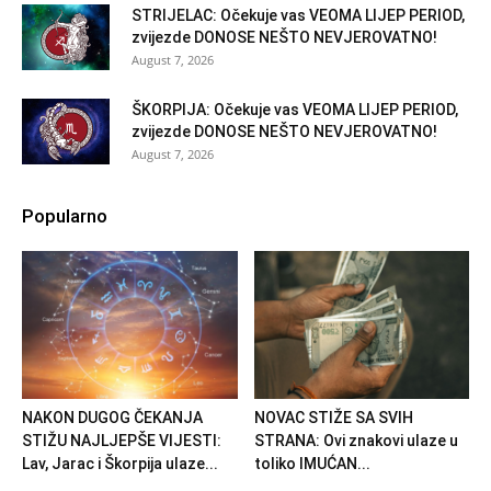
STRIJELAC: Očekuje vas VEOMA LIJEP PERIOD,
zvijezde DONOSE NEŠTO NEVJEROVATNO!
August 7, 2026
ŠKORPIJA: Očekuje vas VEOMA LIJEP PERIOD,
zvijezde DONOSE NEŠTO NEVJEROVATNO!
August 7, 2026
Popularno
NAKON DUGOG ČEKANJA
NOVAC STIŽE SA SVIH
STIŽU NAJLJEPŠE VIJESTI:
STRANA: Ovi znakovi ulaze u
Lav, Jarac i Škorpija ulaze...
toliko IMUĆAN...