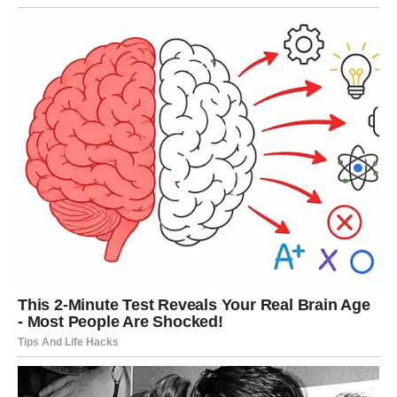
Karma poručuje: Dubina zahteva iskrenost.
STRELAC – KARMIČKI IZBOR
PUTA
Strelac u prvim danima marta stoji na raskrsnici. Jedan
put vodi ka poznatom, drugi ka nepoznatom.
U ljubavi – povratak prošlosti ili nova prilika.
Na poslu – ideja koja traži rizik.
Karma poručuje: Sloboda dolazi kroz odgovornost.
JARAC – NAGRADA ZA
DISCIPLINU