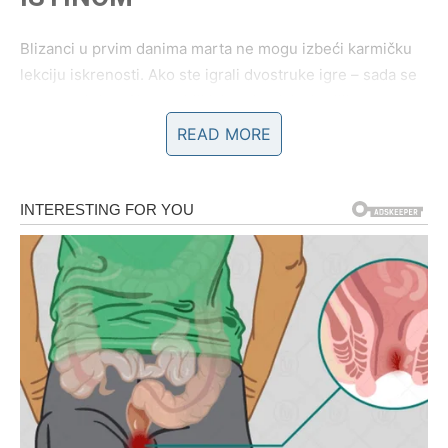
Blizanci u prvim danima marta ne mogu izbeći karmičku
lekciju iskrenosti. Ako ste igrali dvostruke igre – sada se
sve razotkriva. Ako ste bili iskreni – dolazi prilika.
READ MORE
U ljubavi – sudbinski razgovor.
Na poslu – važna informacija koja menja planove.
Karma poručuje: Istina oslobađa, ali prvo boli.
RAK – KARMIČKO
RAZJAŠNJENJE LJUBAVI
Rak dobija priliku da zatvori staro poglavlje ili obnovi
odnos pod drugačijim uslovima.