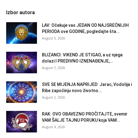
Izbor autora
LAV: Očekuje vas JEDAN OD NAJSREĆNIJIH
PERIODA ove GODINE, pogledajte šta...
August 5, 2026
BLIZANCI: VIKEND JE STIGAO, a uz njega
dolazi I PREDIVNO IZNENAĐENJE,...
August 7, 2026
SVE SE MIJENJA NAPRIJED: Jarac, Vodolija i
Ribe započinju novo životno...
August 2, 2026
RAK: OVO OBAVEZNO PROČITAJTE, svemir
VAM ŠALJE TAJNU PORUKU koja VAM...
August 4, 2026