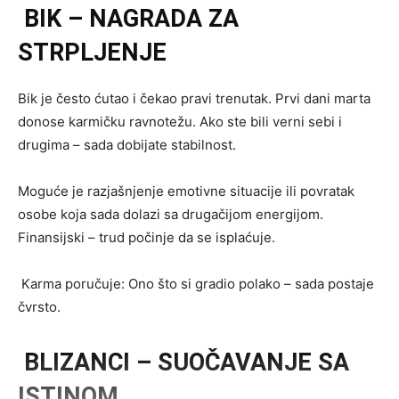
BIK – NAGRADA ZA
STRPLJENJE
Bik je često ćutao i čekao pravi trenutak. Prvi dani marta
donose karmičku ravnotežu. Ako ste bili verni sebi i
drugima – sada dobijate stabilnost.
Moguće je razjašnjenje emotivne situacije ili povratak
osobe koja sada dolazi sa drugačijom energijom.
Finansijski – trud počinje da se isplaćuje.
Karma poručuje: Ono što si gradio polako – sada postaje
čvrsto.
BLIZANCI – SUOČAVANJE SA
ISTINOM