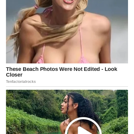
ste bežali od emocija – sudbina vas suočava. Karma
poručuje: Ne možeš izbeći ono što je tvoje.
RIBE – KARMIČKA NAGRADA
SRCA
Ribe u prvim danima marta osećaju da se nešto okreće u
njihovu korist.
U ljubavi – dublja povezanost ili nova romantična priča.
Na poslu – intuicija donosi dobar izbor.
Karma poručuje: Dobrota se vraća.