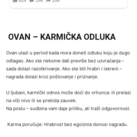
OVAN – KARMIČKA ODLUKA
Ovan ulazi u period kada mora doneti odluku koju je dugo
odlagao. Ako ste nekome dali previše bez uzvraćanja –
sada dolazi razotkrivanje. Ako ste bili hrabri i iskreni –
nagrada dolazi kroz poštovanje i priznanje.
U ljubavi, karmički odnos može doći do vrhunca: ili prelazi
na viši nivo ili se prekida zauvek.
Na poslu – sudbina vam daje priliku, ali traži odgovornost.
Karma poručuje: Hrabrost bez egoizma donosi nagradu.