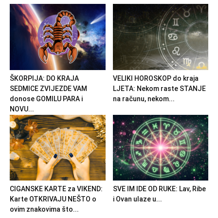
ŠKORPIJA: DO KRAJA
VELIKI HOROSKOP do kraja
SEDMICE ZVIJEZDE VAM
LJETA: Nekom raste STANJE
donose GOMILU PARA i
na računu, nekom...
NOVU...
CIGANSKE KARTE za VIKEND:
SVE IM IDE OD RUKE: Lav, Ribe
Karte OTKRIVAJU NEŠTO o
i Ovan ulaze u...
ovim znakovima što...