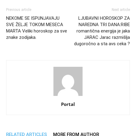
Previous article
Next article
NEKOME SE ISPUNJAVAJU
LJUBAVNI HOROSKOP ZA
SVE ŽELJE TOKOM MESECA
NAREDNA TRI DANA:RIBE
MARTA Veliki horoskop za sve
romantična energija je jaka
znake zodijaka.
JARAC Jarac razmišlja
dugoročno a sta avs ceka ?
Portal
RELATED ARTICLES
MORE FROM AUTHOR