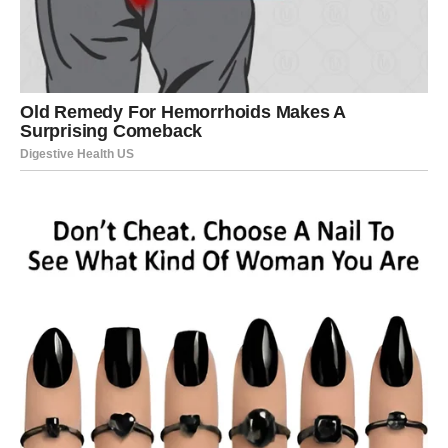
Ako ste nekoga čekali – sada dolazi odgovor. Ako ste
trpeli – sada dolazi razotkrivanje.
Karma poručuje: Ljubav ne sme biti žrtva.
LAV – POVRATAK
POŠTOVANJA
Lav u ovim danima dobija karmičku potvrdu sopstvene
vrednosti.
Ako ste bili ponosni, ali pravedni – sudbina vas nagrađuje
kroz priznanje i pažnju. Ako ste povredili nekoga iz ega –
dolazi suočavanje.
Karma poručuje: Snaga je u dostojanstvu, ne u