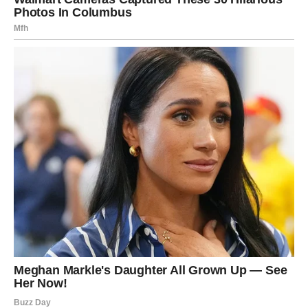
U ljubavi – sudbinski razgovor.
Finansijski – stabilizacija.
Karma poručuje: Ne možeš spasiti druge ako zaboraviš
sebe.
ŠKORPIJA – ISTINA IZLAZI NA
VIDELO
Škorpija prolazi kroz karmički trenutak razotkrivanja.
Moguće je da saznate nešto važno – o partneru, prijatelju
ili kolegi. Ako ste bili lojalni – nagrada dolazi. Ako ste
skrivali nešto – sada izlazi.