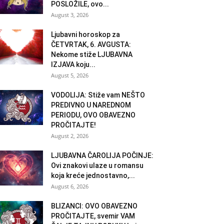
POSLOŽILE, ovo...
August 3, 2026
Ljubavni horoskop za
ČETVRTAK, 6. AVGUSTA:
Nekome stiže LJUBAVNA
IZJAVA koju...
August 5, 2026
VODOLIJA: Stiže vam NEŠTO
PREDIVNO U NAREDNOM
PERIODU, OVO OBAVEZNO
PROČITAJTE!
August 2, 2026
LJUBAVNA ČAROLIJA POČINJE:
Ovi znakovi ulaze u romansu
koja kreće jednostavno,...
August 6, 2026
BLIZANCI: OVO OBAVEZNO
PROČITAJTE, svemir VAM