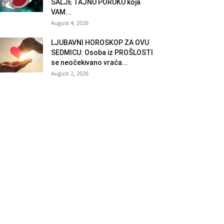
ŠALJE TAJNU PORUKU koja
VAM...
August 4, 2026
LJUBAVNI HOROSKOP ZA OVU
SEDMICU: Osoba iz PROŠLOSTI
se neočekivano vraća...
August 2, 2026