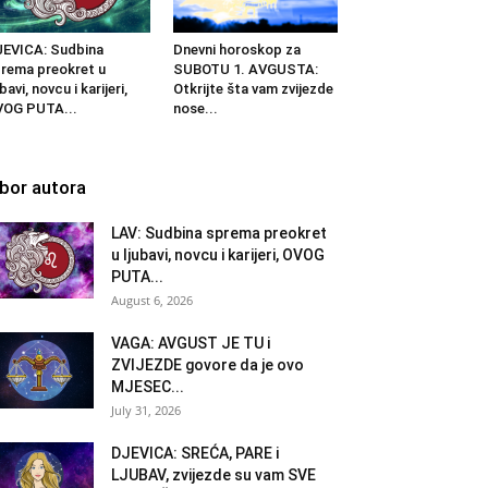
EVICA: Sudbina
Dnevni horoskop za
rema preokret u
SUBOTU 1. AVGUSTA:
ubavi, novcu i karijeri,
Otkrijte šta vam zvijezde
VOG PUTA...
nose...
zbor autora
LAV: Sudbina sprema preokret
u ljubavi, novcu i karijeri, OVOG
PUTA...
August 6, 2026
VAGA: AVGUST JE TU i
ZVIJEZDE govore da je ovo
MJESEC...
July 31, 2026
DJEVICA: SREĆA, PARE i
LJUBAV, zvijezde su vam SVE