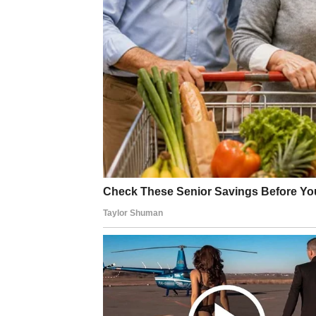
Lavovi osećaju snažan unutrašnji pritisak. 
ozbiljna borba:
da li ostati tamo gde ste navi
Naredni dani donose
buđenje lične moći
. S
već srećni.
Ljubav
U ljubavi dolazi do istine.
Ako ste u vezi u kojoj niste dovoljno viđeni,
dolazi do tačke pucanja. Ovo su dani u kojima
donosi odluka da se ide dalje.
Slobodni Lavovi mogu doživeti susret koji ih
snagu. Ovo je susret koji budi emocije i vrać
Posao i status