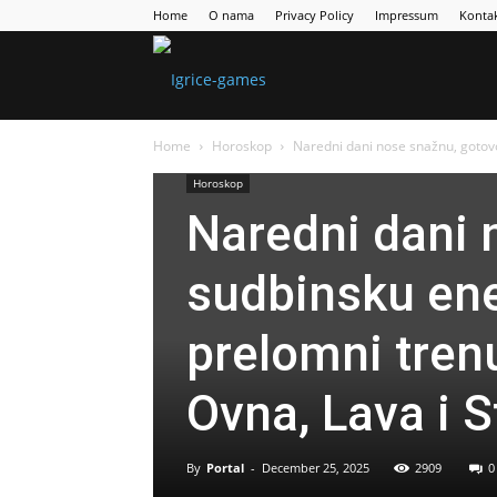
Home
O nama
Privacy Policy
Impressum
Konta
Games
Home
Horoskop
Naredni dani nose snažnu, gotovo 
Portal
Horoskop
Naredni dani 
sudbinsku ener
prelomni trenu
Ovna, Lava i S
By
Portal
-
December 25, 2025
2909
0