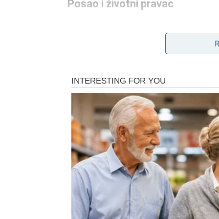
Posao i životni pravac
Na poslovnom planu, Ovnovi su pred važnom 
doneti ponudu, ideju ili unutrašnji impuls koj
Ovo je period u kojem Ovnovi shvataju da vi
Poruka za Ovna
Prelomni dani vas uče hrabrosti da birate s
LAV – RUŠENJE ILUZIJA
Za Lava, naredni dani su
emotivno i životno
stabilnosti ili potrebi da budete jaki za sve
igra ulogu i počinje da živi istinu.
Emocije i unutrašnje stanje