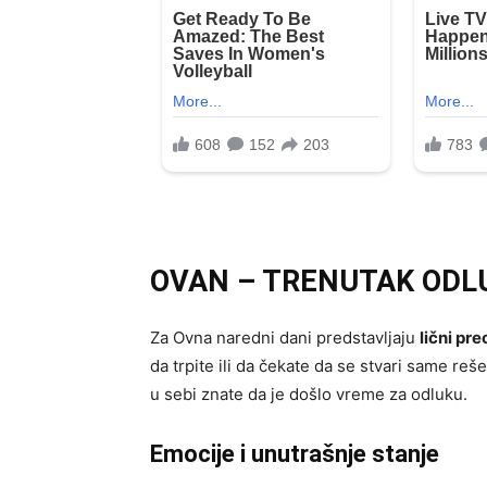
OVAN – TRENUTAK ODL
Za Ovna naredni dani predstavljaju
lični pre
da trpite ili da čekate da se stvari same reš
u sebi znate da je došlo vreme za odluku.
Emocije i unutrašnje stanje