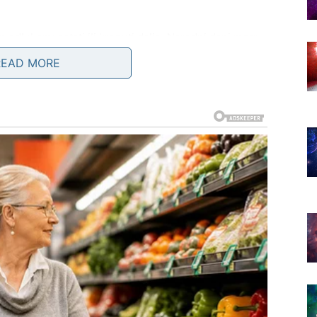
odlukom: ostati ili krenuti dalje. Naredni dani mogu
i vas tera da rizikujete.
READ MORE
še ne mogu raditi protiv sebe zarad sigurnosti.
ebe, čak i kada je put neizvestan.
 I POVRATAK LIČNE MOĆI
 prelomni
. Sve što je bilo zasnovano na iluziji, lažnoj
 – sada se testira. Ovo je period u kome Lav prestaje da