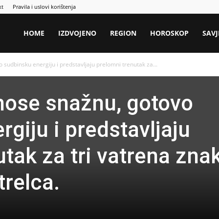
kt
Pravila i uslovi korištenja
HOME
IZDVOJENO
REGION
HOROSKOP
SAVJ
sudbinsku energiju i predstavljaju prelomni trenutak za...
nose snažnu, gotovo
giju i predstavljaju
tak za tri vatrena zna
trelca.