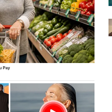
Iako spolja delujete samouvereno, u vama se vodi
kli ili otići tamo gde vas srce vuče
.
hvatate da više ne želite da budete jaki po svaku cenu,
 cenjeni ili voljeni onako kako zaslužujete – Lav sada
 se ili obnavlja ljubav kroz iskren razgovor, ili se
 vraća u život – neko ko vidi vaše srce, a ne samo vašu
a veru u ljubav.