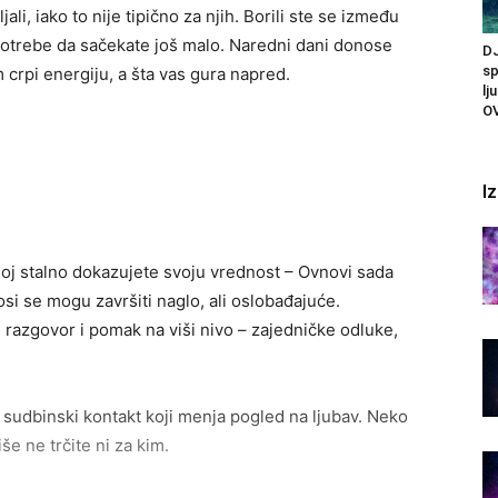
i, iako to nije tipično za njih. Borili ste se između
potrebe da sačekate još malo. Naredni dani donose
DJ
sp
 crpi energiju, a šta vas gura napred.
lj
O
I
kojoj stalno dokazujete svoju vrednost – Ovnovi sada
si se mogu završiti naglo, ali oslobađajuće.
 razgovor i pomak na viši nivo – zajedničke odluke,
sudbinski kontakt koji menja pogled na ljubav. Neko
še ne trčite ni za kim.