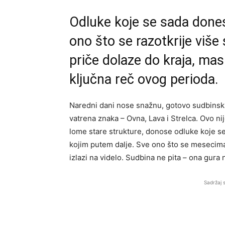
Odluke koje se sada done
ono što se razotkrije više
priče dolaze do kraja, mas
ključna reč ovog perioda.
Naredni dani nose snažnu, gotovo sudbinsku
vatrena znaka – Ovna, Lava i Strelca. Ovo n
lome stare strukture, donose odluke koje se
kojim putem dalje. Sve ono što se mesecima
izlazi na videlo. Sudbina ne pita – ona gura 
Sadržaj 