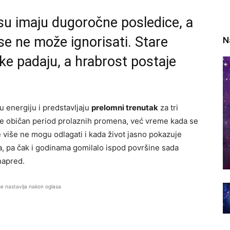
su imaju dugoročne posledice, a
 se ne može ignorisati. Stare
N
ke padaju, a hrabrost postaje
 energiju i predstavljaju
prelomni trenutak
za tri
ije običan period prolaznih promena, već vreme kada se
 više ne mogu odlagati i kada život jasno pokazuje
, pa čak i godinama gomilalo ispod površine sada
napred.
se nastavlja nakon oglasa