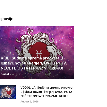
ajnovije
RIBE: Sudbina sprema preokret u
ljubavi, novcu i karijeri, OVOG PUTA
NEĆETE OSTATI PRAZNIH RUKU!
Portal
-
August 6, 2026
VODOLIJA: Sudbina sprema preokret
u ljubavi, novcu i karijeri, OVOG PUTA
NEĆETE OSTATI PRAZNIH RUKU!
August 6, 2026