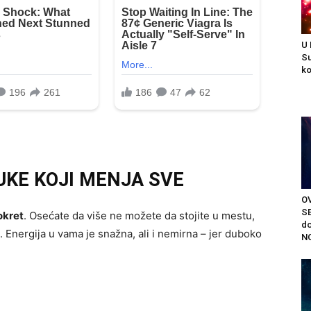
U
Su
ko
UKE KOJI MENJA SVE
O
S
okret
. Osećate da više ne možete da stojite u mestu,
do
e. Energija u vama je snažna, ali i nemirna – jer duboko
NO