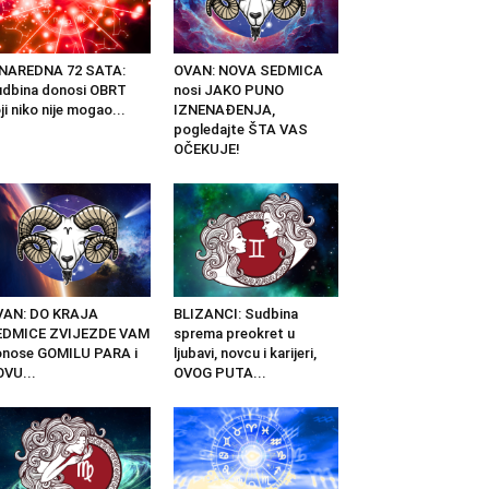
 NAREDNA 72 SATA:
OVAN: NOVA SEDMICA
dbina donosi OBRT
nosi JAKO PUNO
ji niko nije mogao...
IZNENAĐENJA,
pogledajte ŠTA VAS
OČEKUJE!
VAN: DO KRAJA
BLIZANCI: Sudbina
EDMICE ZVIJEZDE VAM
sprema preokret u
nose GOMILU PARA i
ljubavi, novcu i karijeri,
VU...
OVOG PUTA...