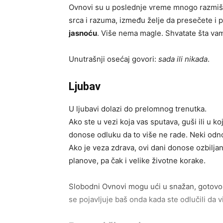
Ovnovi su u poslednje vreme mnogo razmišljal
srca i razuma, između želje da presečete i 
jasnoću
. Više nema magle. Shvatate šta vam
Unutrašnji osećaj govori:
sada ili nikada
.
Ljubav
U ljubavi dolazi do prelomnog trenutka.
Ako ste u vezi koja vas sputava, guši ili u 
donose odluku da to više ne rade. Neki odno
Ako je veza zdrava, ovi dani donose ozbiljan
planove, pa čak i velike životne korake.
Slobodni Ovnovi mogu ući u snažan, gotovo 
se pojavljuje baš onda kada ste odlučili da vi