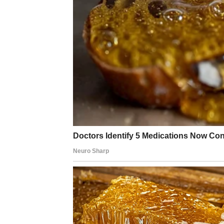
privlače pažnju gde god da se pojave – mogu
vam donosi potvrdu da ste vredni ljubavi baš
samopouzdanja nego ikad.
DEVICA
Za Device je Novogodišnja noć trenutak unut
drugima i onome što ste zanemarili kod seb
U ljubavi, Device mogu doživeti emotivno raz
razgovor, ili shvatate da je vreme da krene
jasnom slikom kakvu ljubav žele. Ponoć vam 
više slušate sebe, a manje očekivanja drugi
VAGA
Vage Novogodišnju noć doživljavaju kao karm