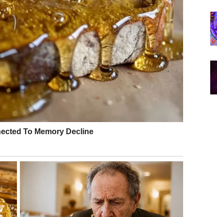
ć je sudbinski susret koji počinje strastveno. Ova noć
 takvi kakvi jeste. U novu godinu ulazite sa više
rašnjeg sumiranja. Razmišljate o svemu što ste dali
e.
jašnjenje – ili se odnos stabilizuje kroz iskren
te dalje. Slobodne Device mogu ući u novu godinu sa
donosi olakšanje i tihu odluku da u narednoj godini
h.
ički trenutak. Sve što je bilo u neravnoteži tokom