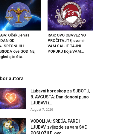
GA: Očekuje vas
RAK: OVO OBAVEZNO
EDAN OD
PROČITAJTE, svemir
AJSREĆNIJIH
VAM ŠALJE TAJNU
RIODA ove GODINE,
PORUKU koja VAM...
gledajte šta...
zbor autora
Ljubavni horoskop za SUBOTU,
8. AVGUSTA: Dan donosi puno
LJUBAVI i...
August 7, 2026
VODOLIJA: SREĆA, PARE i
LJUBAV, zvijezde su vam SVE
POSLOŽILE, ovo...