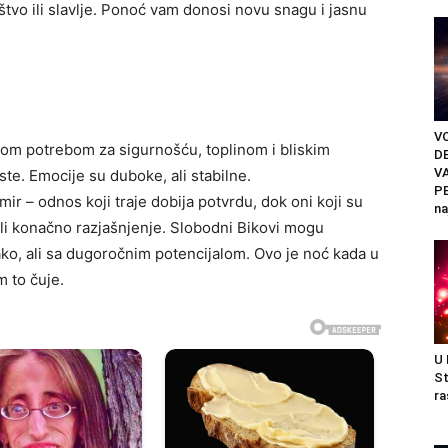
štvo ili slavlje. Ponoć vam donosi novu snagu i jasnu
V
om potrebom za sigurnošću, toplinom i bliskim
D
V
ste. Emocije su duboke, ali stabilne.
PE
mir – odnos koji traje dobija potvrdu, dok oni koji su
na
ili konačno razjašnjenje. Slobodni Bikovi mogu
ako, ali sa dugoročnim potencijalom. Ovo je noć kada u
m to čuje.
U
St
ra