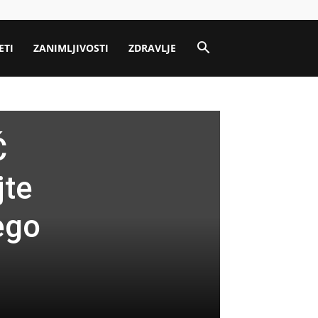
ETI
ZANIMLJIVOSTI
ZDRAVLJE
Ć
jte
ego