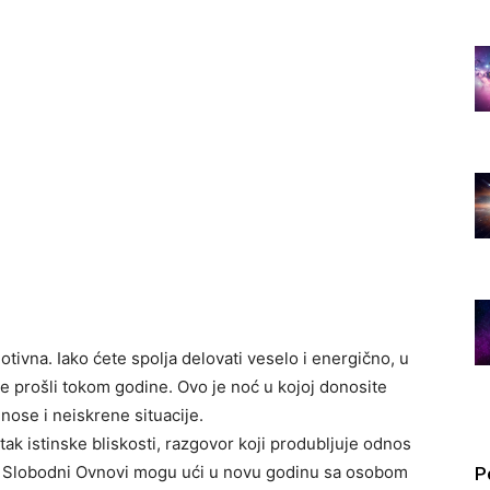
ivna. Iako ćete spolja delovati veselo i energično, u
te prošli tokom godine. Ovo je noć u kojoj donosite
nose i neiskrene situacije.
tak istinske bliskosti, razgovor koji produbljuje odnos
a. Slobodni Ovnovi mogu ući u novu godinu sa osobom
P