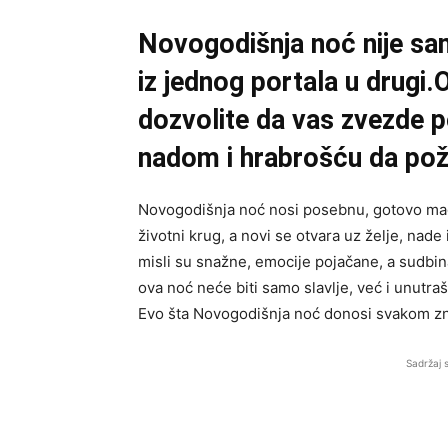
Novogodišnja noć nije sam
iz jednog portala u drugi.O
dozvolite da vas zvezde 
nadom i hrabrošću da pože
Novogodišnja noć nosi posebnu, gotovo magi
životni krug, a novi se otvara uz želje, nade
misli su snažne, emocije pojačane, a sudb
ova noć neće biti samo slavlje, već i unutra
Evo šta Novogodišnja noć donosi svakom zn
Sadržaj 