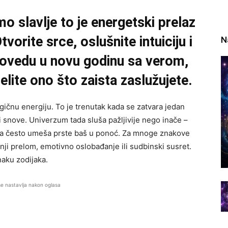
o slavlje to je energetski prelaz
tvorite srce, oslušnite intuiciju i
N
povedu u novu godinu sa verom,
lite ono što zaista zaslužujete.
čnu energiju. To je trenutak kada se zatvara jedan
 i snove. Univerzum tada sluša pažljivije nego inače –
ina često umeša prste baš u ponoć. Za mnoge znakove
šnji prelom, emotivno oslobađanje ili sudbinski susret.
aku zodijaka.
se nastavlja nakon oglasa