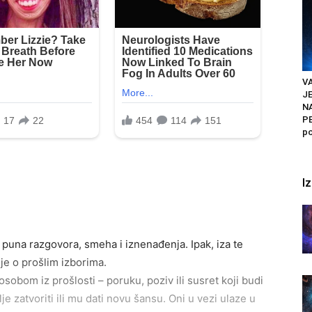
VA
J
N
PE
po
I
puna razgovora, smeha i iznenađenja. Ipak, iza te
nje o prošlim izborima.
osobom iz prošlosti – poruku, poziv ili susret koji budi
je zatvoriti ili mu dati novu šansu. Oni u vezi ulaze u