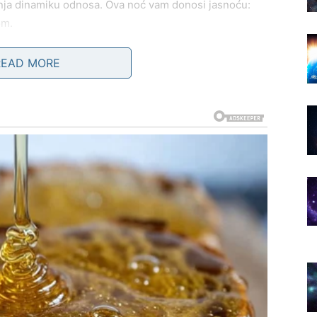
ja dinamiku odnosa. Ova noć vam donosi jasnoću:
om.
READ MORE
emotivno. Nostalgija, sećanja i osećaj zahvalnosti
noć u kojoj vam srce govori glasnije od razuma.
vezanost sa partnerom, dok slobodni mogu doživeti
ije isključeno da neko izgovori reči koje ste dugo
 tada donosite odluku da više ne potiskujete emocije,
lu – uz sjaj, osmeh i želju da sve bude posebno. Ipak,
ljubavlju i priznanjem.
ntičan trenutak koji učvršćuje odnos. Slobodni Lavovi