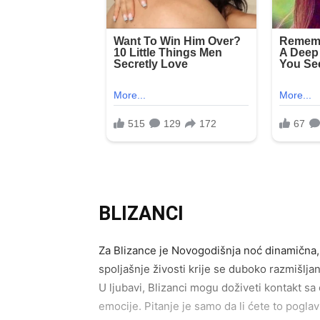
BLIZANCI
Za Blizance je Novogodišnja noć dinamična, 
spoljašnje živosti krije se duboko razmišlja
U ljubavi, Blizanci mogu doživeti kontakt sa 
emocije. Pitanje je samo da li ćete to poglavl