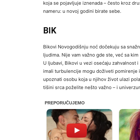
koja se pojavljuje iznenada – često kroz dru
nameru: u novoj godini birate sebe.
BIK
Bikovi Novogodišnju noć dočekuju sa snažn
ljudima. Nije vam važno gde ste, već sa kim 
U ljubavi, Bikovi u vezi osećaju zahvalnost i 
imali turbulencije mogu doživeti pomirenje 
upoznati osobu koja u njihov život ulazi pol
tišini srca poželite nešto važno – i univerzu