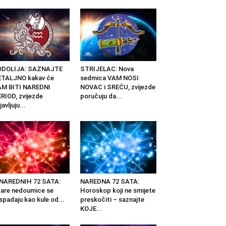
ODOLIJA: SAZNAJTE
STRIJELAC: Nova
ETALJNO kakav će
sedmica VAM NOSI
AM BITI NAREDNI
NOVAC i SREĆU, zvijezde
RIOD, zvijezde
poručuju da...
javljuju...
 NAREDNIH 72 SATA:
NAREDNA 72 SATA:
are nedoumice se
Horoskop koji ne smijete
spadaju kao kule od...
preskočiti – saznajte
KOJE...