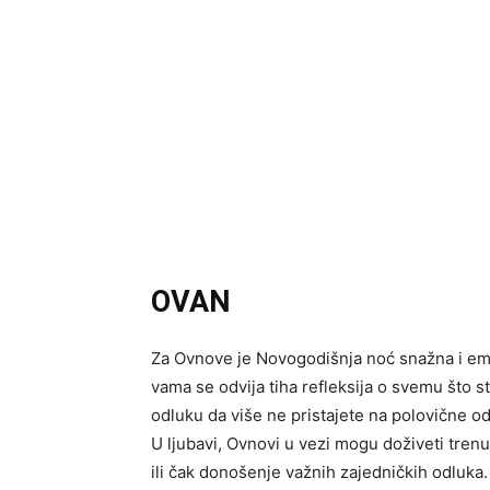
OVAN
Za Ovnove je Novogodišnja noć snažna i emot
vama se odvija tiha refleksija o svemu što s
odluku da više ne pristajete na polovične od
U ljubavi, Ovnovi u vezi mogu doživeti trenu
ili čak donošenje važnih zajedničkih odluk