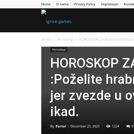
Home
O nama
Privacy Policy
Impressum
Konta
Games
Home
Horoskop
HOROSKOP ZA NOVOGODIŠNJU NOĆ :P
Portal
Horoskop
HOROSKOP Z
:Poželite hrabr
jer zvezde u o
ikad.
By
Portal
-
December 25, 2025
1224
0