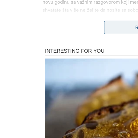
novu godinu sa važnim razgovorom koji men
shvatate šta više ne želite da nosite sa sob
RAK
Rakovi Novogodišnju noć doživljavaju veoma 
prepliću se sa nadom za budućnost. Ovo je 
U ljubavi, Rakovi u vezi osećaju snažnu po
susret koji budi osećaj sigurnosti i doma. N
čekali. Ponoć za vas ima posebno značenje –
već da ih živite.
LAV
Lavovi Novogodišnju noć dočekuju u svom sti
iza te harizme krije se potreba za iskrenom 
U ljubavi, Lavovi u vezi mogu doživeti roma