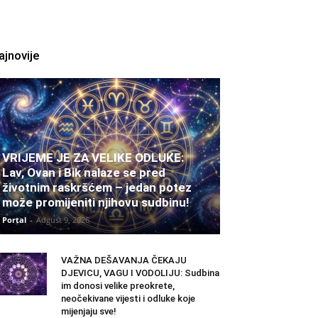
ajnovije
VRIJEME JE ZA VELIKE ODLUKE:
Lav, Ovan i Bik nalaze se pred
životnim raskršćem – jedan potez
može promijeniti njihovu sudbinu!
Portal
-
August 9, 2026
VAŽNA DEŠAVANJA ČEKAJU
DJEVICU, VAGU I VODOLIJU: Sudbina
im donosi velike preokrete,
neočekivane vijesti i odluke koje
mijenjaju sve!