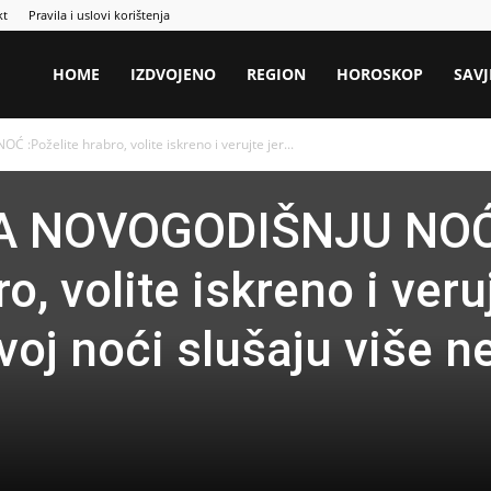
kt
Pravila i uslovi korištenja
HOME
IZDVOJENO
REGION
HOROSKOP
SAVJ
oželite hrabro, volite iskreno i verujte jer...
A NOVOGODIŠNJU NO
o, volite iskreno i veru
voj noći slušaju više n