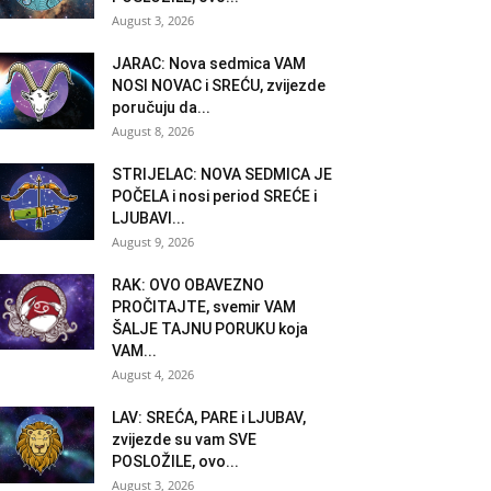
August 3, 2026
JARAC: Nova sedmica VAM
NOSI NOVAC i SREĆU, zvijezde
poručuju da...
August 8, 2026
STRIJELAC: NOVA SEDMICA JE
POČELA i nosi period SREĆE i
LJUBAVI...
August 9, 2026
RAK: OVO OBAVEZNO
PROČITAJTE, svemir VAM
ŠALJE TAJNU PORUKU koja
VAM...
August 4, 2026
LAV: SREĆA, PARE i LJUBAV,
zvijezde su vam SVE
POSLOŽILE, ovo...
August 3, 2026