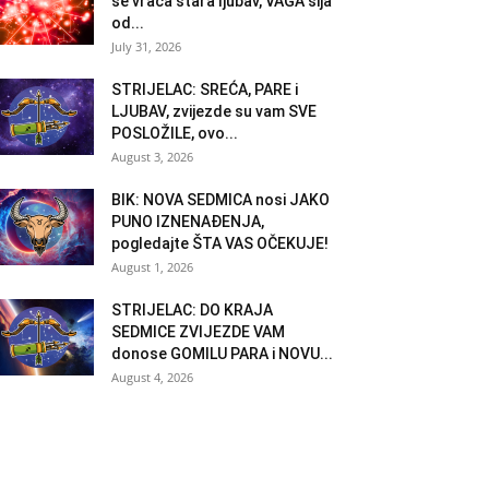
se vraća stara ljubav, VAGA sija
od...
July 31, 2026
STRIJELAC: SREĆA, PARE i
LJUBAV, zvijezde su vam SVE
POSLOŽILE, ovo...
August 3, 2026
BIK: NOVA SEDMICA nosi JAKO
PUNO IZNENAĐENJA,
pogledajte ŠTA VAS OČEKUJE!
August 1, 2026
STRIJELAC: DO KRAJA
SEDMICE ZVIJEZDE VAM
donose GOMILU PARA i NOVU...
August 4, 2026