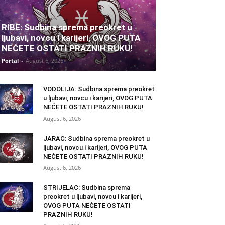
RIBE: Sudbina sprema preokret u
ljubavi, novcu i karijeri, OVOG PUTA
NEĆETE OSTATI PRAZNIH RUKU!
Portal
-
August 6, 2026
VODOLIJA: Sudbina sprema preokret
u ljubavi, novcu i karijeri, OVOG PUTA
NEĆETE OSTATI PRAZNIH RUKU!
August 6, 2026
JARAC: Sudbina sprema preokret u
ljubavi, novcu i karijeri, OVOG PUTA
NEĆETE OSTATI PRAZNIH RUKU!
August 6, 2026
STRIJELAC: Sudbina sprema
preokret u ljubavi, novcu i karijeri,
OVOG PUTA NEĆETE OSTATI
PRAZNIH RUKU!