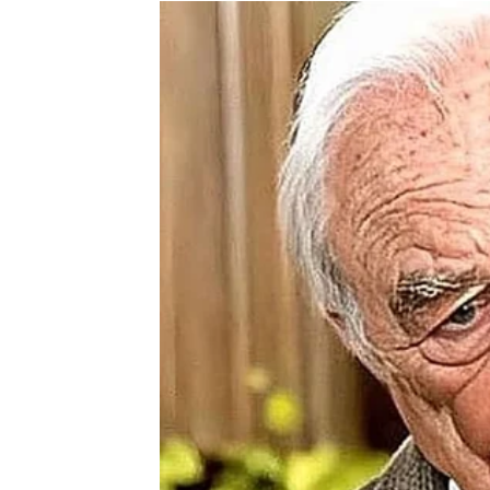
odbacivati nova poznanstva samo zato što 
Blizanci
Blizanci ulaze u period u kojem će informac
saznati nešto što će promijeniti način na koji
ne donosite zaključke prije nego što sasluša
Na poslu vas očekuje prilika da pokažete svo
komunikacije, a upravo iskren razgovor može
Slobodnim Blizancima slijedi zanimljivo po
Rak
Rakovima naredna 72 sata donose emotivnu st
kroz težak period, sada dolazi vrijeme da osj