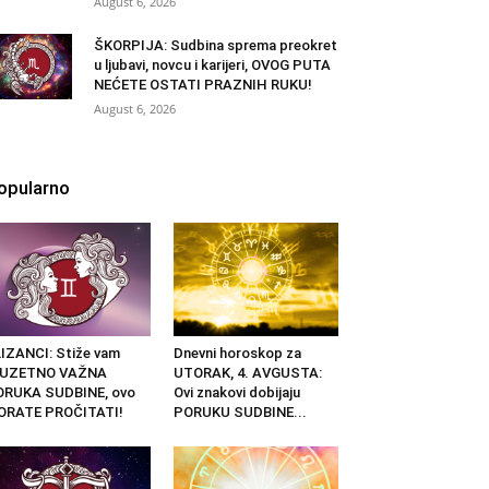
August 6, 2026
ŠKORPIJA: Sudbina sprema preokret
u ljubavi, novcu i karijeri, OVOG PUTA
NEĆETE OSTATI PRAZNIH RUKU!
August 6, 2026
opularno
IZANCI: Stiže vam
Dnevni horoskop za
ZUZETNO VAŽNA
UTORAK, 4. AVGUSTA:
ORUKA SUDBINE, ovo
Ovi znakovi dobijaju
ORATE PROČITATI!
PORUKU SUDBINE...