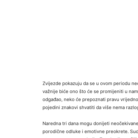
Zvijezde pokazuju da se u ovom periodu ne
važnije biće ono što će se promijeniti u na
odgađao, neko će prepoznati pravu vrijednost
pojedini znakovi shvatiti da više nema razlo
Naredna tri dana mogu donijeti neočekivane
porodične odluke i emotivne preokrete. Sudb