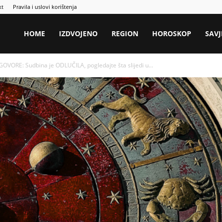
kt
Pravila i uslovi korištenja
HOME
IZDVOJENO
REGION
HOROSKOP
SAVJ
E: Sudbina je ODLUČILA, pogledajte šta slijedi u...