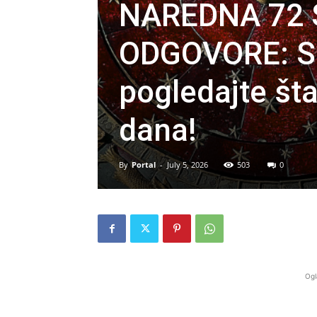
NAREDNA 72 
ODGOVORE: Su
pogledajte šta
dana!
By
Portal
-
July 5, 2026
503
0
Ogl