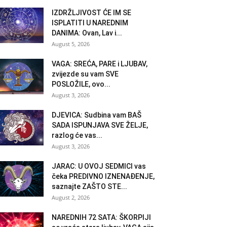
IZDRŽLJIVOST ĆE IM SE
ISPLATITI U NAREDNIM
DANIMA: Ovan, Lav i...
August 5, 2026
VAGA: SREĆA, PARE i LJUBAV,
zvijezde su vam SVE
POSLOŽILE, ovo...
August 3, 2026
DJEVICA: Sudbina vam BAŠ
SADA ISPUNJAVA SVE ŽELJE,
razlog će vas...
August 3, 2026
JARAC: U OVOJ SEDMICI vas
čeka PREDIVNO IZNENAĐENJE,
saznajte ZAŠTO STE...
August 2, 2026
NAREDNIH 72 SATA: ŠKORPIJI