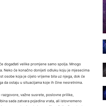
će događati velike promjene samo spolja. Mnogo
ma. Neko će konačno donijeti odluku koju je mjesecima
 osobe koja je cijelo vrijeme bila uz njega, dok će
ga da ostaju u situacijama koje ih čine nesretnima.
 razgovore, važne susrete, poslovne prilike,
ina sada zatvara pojedina vrata, ali istovremeno