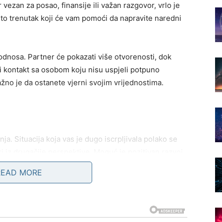
vezan za posao, finansije ili važan razgovor, vrlo je
to trenutak koji će vam pomoći da napravite naredni
dnosa. Partner će pokazati više otvorenosti, dok
 kontakt sa osobom koju nisu uspjeli potpuno
ažno je da ostanete vjerni svojim vrijednostima.
a. Situacija koja vas je dugo iscrpljivala polako se
i iz drugačije perspektive. Moguć je pozitivan razvoj
 ako ste u posljednje vrijeme ulagali mnogo vremena i
READ MORE
 i razumijevanja. Ako ste slobodni, jedan sasvim
ogo značajnije nego što ste očekivali. Nemojte