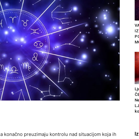
VA
I
P
M
Lj
Č
Ne
L
ko
I
 konačno preuzimaju kontrolu nad situacijom koja ih