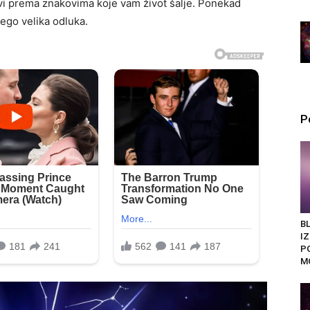
ivi prema znakovima koje vam život šalje. Ponekad
nego velika odluka.
P
BL
I
P
M