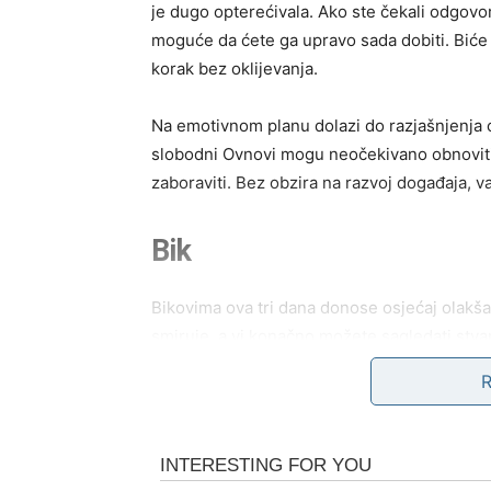
je dugo opterećivala. Ako ste čekali odgovor 
moguće da ćete ga upravo sada dobiti. Biće 
korak bez oklijevanja.
Na emotivnom planu dolazi do razjašnjenja o
slobodni Ovnovi mogu neočekivano obnoviti
zaboraviti. Bez obzira na razvoj događaja, v
Bik
Bikovima ova tri dana donose osjećaj olakšanj
smiruje, a vi konačno možete sagledati stvar
događaja vezan za posao ili novac, posebno
energije.
Na ljubavnom planu očekuje vas više topline
običan susret mogao bi prerasti u nešto mn