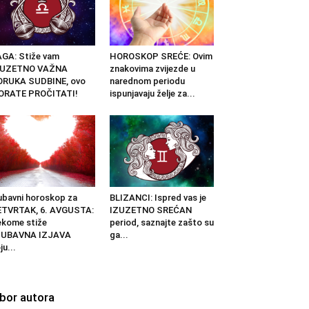
GA: Stiže vam
HOROSKOP SREĆE: Ovim
ZUZETNO VAŽNA
znakovima zvijezde u
ORUKA SUDBINE, ovo
narednom periodu
ORATE PROČITATI!
ispunjavaju želje za...
ubavni horoskop za
BLIZANCI: Ispred vas je
ETVRTAK, 6. AVGUSTA:
IZUZETNO SREĆAN
kome stiže
period, saznajte zašto su
JUBAVNA IZJAVA
ga...
ju...
zbor autora