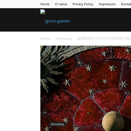
Home
O nama
Privacy Policy
Impressum
Konta
Games
Home
Horoskop
NAREDNA 72 SATA DONOSE ODGOVOR
Portal
Horoskop