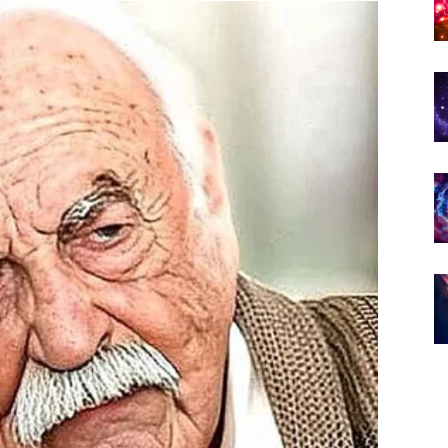
dolaze neočekivano.
ije igrati važnu ulogu. U naredna tri dana možete
 gledate na jednu osobu ili situaciju. Ostanite smireni i
te obje strane.
je znanje i snalažljivost. Ljubavni život donosi mnogo
 riješiti nesporazum koji traje već neko vrijeme.
znanstvo koje počinje sasvim spontano.
abilnost koja im je bila potrebna. Ako ste prolazili
etite više mira i sigurnosti. Jedna osoba iz porodice ili