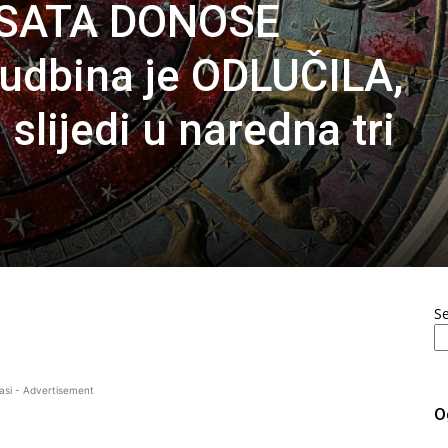
SATA DONOSE
dbina je ODLUČILA,
 slijedi u naredna tri
S
asi - Advertisement
O