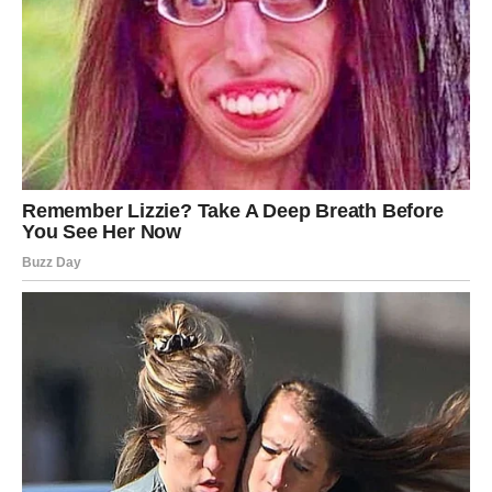
Na ljubavnom planu očekuje vas više međusobnog
povjerenja. Slobodni Jarčevi mogli bi shvatiti da osoba iz
njihovog okruženja već dugo gaji posebne emocije prema
njima. Poslovno, moguće je učvršćivanje važnog
partnerstva.
Vodolija – Karta: Nada
Vodolijama karta Nade donosi optimizam i vjeru da se sve
odvija upravo onako kako treba. Narednih deset dana
donose lijepe vijesti vezane za plan koji vam je posebno
važan. Ono što je dugo bilo neizvjesno konačno počinje
dobijati jasniji pravac.
Na ljubavnom planu moguć je početak nove priče ili
obnavljanje odnosa koji je imao poseban značaj.