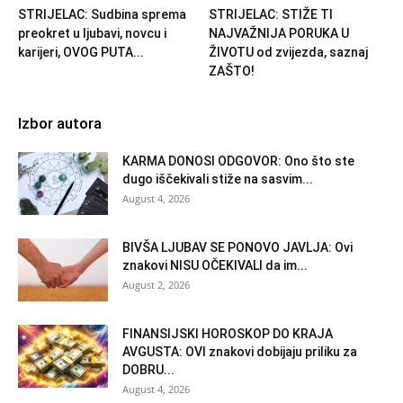
STRIJELAC: Sudbina sprema
STRIJELAC: STIŽE TI
preokret u ljubavi, novcu i
NAJVAŽNIJA PORUKA U
karijeri, OVOG PUTA...
ŽIVOTU od zvijezda, saznaj
ZAŠTO!
Izbor autora
KARMA DONOSI ODGOVOR: Ono što ste
dugo iščekivali stiže na sasvim...
August 4, 2026
BIVŠA LJUBAV SE PONOVO JAVLJA: Ovi
znakovi NISU OČEKIVALI da im...
August 2, 2026
FINANSIJSKI HOROSKOP DO KRAJA
AVGUSTA: OVI znakovi dobijaju priliku za
DOBRU...
August 4, 2026