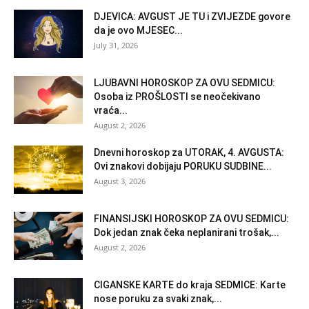
DJEVICA: AVGUST JE TU i ZVIJEZDE govore
da je ovo MJESEC...
July 31, 2026
LJUBAVNI HOROSKOP ZA OVU SEDMICU:
Osoba iz PROŠLOSTI se neočekivano
vraća...
August 2, 2026
Dnevni horoskop za UTORAK, 4. AVGUSTA:
Ovi znakovi dobijaju PORUKU SUDBINE...
August 3, 2026
FINANSIJSKI HOROSKOP ZA OVU SEDMICU:
Dok jedan znak čeka neplanirani trošak,...
August 2, 2026
CIGANSKE KARTE do kraja SEDMICE: Karte
nose poruku za svaki znak,...