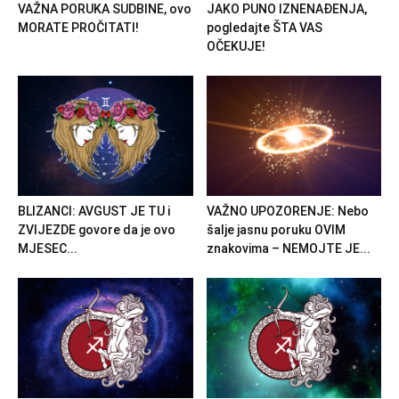
VAŽNA PORUKA SUDBINE, ovo
JAKO PUNO IZNENAĐENJA,
MORATE PROČITATI!
pogledajte ŠTA VAS
OČEKUJE!
BLIZANCI: AVGUST JE TU i
VAŽNO UPOZORENJE: Nebo
ZVIJEZDE govore da je ovo
šalje jasnu poruku OVIM
MJESEC...
znakovima – NEMOJTE JE...