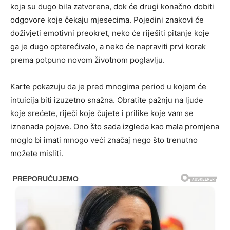
koja su dugo bila zatvorena, dok će drugi konačno dobiti
odgovore koje čekaju mjesecima. Pojedini znakovi će
doživjeti emotivni preokret, neko će riješiti pitanje koje
ga je dugo opterećivalo, a neko će napraviti prvi korak
prema potpuno novom životnom poglavlju.
Karte pokazuju da je pred mnogima period u kojem će
intuicija biti izuzetno snažna. Obratite pažnju na ljude
koje srećete, riječi koje čujete i prilike koje vam se
iznenada pojave. Ono što sada izgleda kao mala promjena
moglo bi imati mnogo veći značaj nego što trenutno
možete misliti.