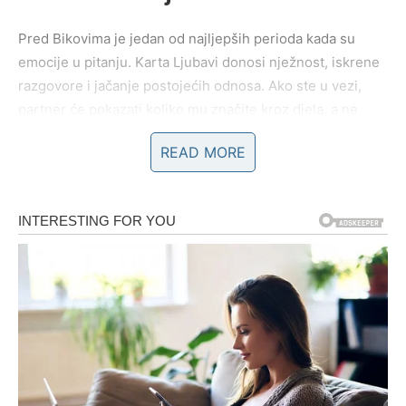
Pred Bikovima je jedan od najljepših perioda kada su
emocije u pitanju. Karta Ljubavi donosi nježnost, iskrene
razgovore i jačanje postojećih odnosa. Ako ste u vezi,
partner će pokazati koliko mu značite kroz djela, a ne
samo kroz riječi.
READ MORE
Slobodnim Bikovima slijedi zanimljivo poznanstvo koje bi
moglo prerasti u ozbiljnu ljubavnu priču. Na poslovnom
planu očekuje vas priznanje za trud koji ste ulagali tokom
prethodnog perioda. Vrijeme je da više vjerujete vlastitim
sposobnostima.
Blizanci – Karta: Pismo
Blizancima narednih deset dana donose mnogo vijesti,
razgovora i važnih informacija. Karta Pisma često