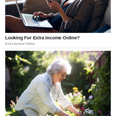
označava poruku, poziv ili dokument koji može
promijeniti tok događaja. Obratite pažnju na elektronsku
poštu, telefonske pozive i poslovne razgovore.
Na emotivnom planu moguće je obnavljanje komunikacije
sa osobom koja vam je nekada mnogo značila. Poslovno,
dolazi prilika da pokažete koliko ste snalažljivi i spremni
za nove izazove.
Rak – Karta: Dom
Rakovima karta Doma donosi mir, stabilnost i lijepe
trenutke u krugu porodice. Tokom narednih deset dana
mogli biste riješiti pitanje koje se tiče stambenog
prostora, porodičnih odnosa ili zajedničkih planova sa
bliskim ljudima.