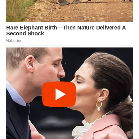
Ciganske karte za narednih deset dana nose snažnu
poruku da se sudbina ne sastoji samo od velikih
događaja, već i od malih odluka koje svakodnevno
donosimo. Pred mnogim znacima otvaraju se nove
mogućnosti, dok pojedini konačno zatvaraju poglavlja
koja ih više ne vode naprijed.
Ovo je period u kojem će iskrenost, mudrost i spremnost
na promjene donijeti najbolje rezultate. Slušajte svoju
intuiciju, pažljivo posmatrajte znakove koje vam život
šalje i ne plašite se napraviti korak kada osjetite da je
pravi trenutak. Karte pokazuju da narednih deset dana
mogu donijeti više lijepih iznenađenja nego što danas
možete zamisliti.