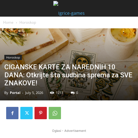
Home
Horoskop
Horoskop
CIGANSKE KARTE ZA NAREDNIH 10
DANA: Otkrijte šta sudbina sprema za SVE
ZNAKOVE!
By
Portal
-
July 5, 2026
1213
0
Oglasi - Advertisement