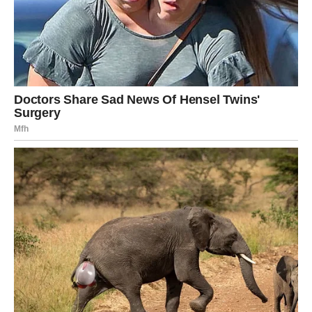
Poslovno, otvaraju se mogućnosti za razvoj ideje koju ste
dugo odlagali.
Ribe – Karta: Iznenađenje
Ribe ulaze u period ispunjen neočekivanim događajima.
Karta Iznenađenja donosi prilike koje dolaze onda kada ih
najmanje očekujete. Moguće su lijepe vijesti, poklon,
poziv ili susret koji će vam uljepšati naredne dane.
U ljubavi dolazi do pozitivnog preokreta. Partner će vas
iznenaditi pažnjom, dok slobodne Ribe imaju velike šanse
za poznanstvo koje će odmah probuditi osjećaj bliskosti.
Poslovno, vjerujte svojim idejama jer bi upravo jedna od
njih mogla donijeti značajan uspjeh.