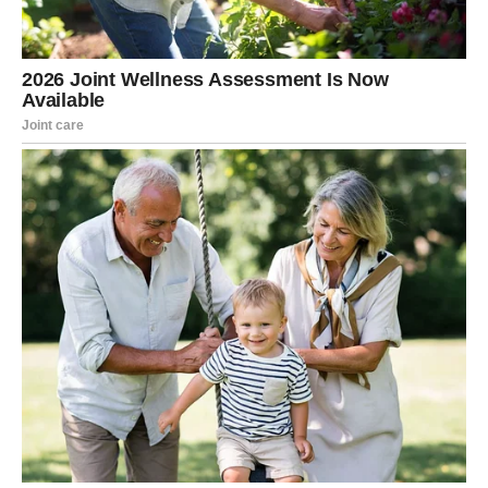
Ljubavni život postaje topliji i ispunjeniji. Slobodni Rakovi
mogli bi upoznati osobu koja od samog početka ostavlja
utisak iskrenosti i pouzdanosti. Poslovna situacija se
postepeno poboljšava.
Lav – Karta: Sreća
Lavovima jedna od najpozitivnijih karata donosi niz
povoljnih okolnosti. Karta Sreće ukazuje na uspjeh, dobre
vijesti i ostvarenje želje koju dugo nosite u sebi. Ovo je
period u kojem će vam mnoge stvari ići lakše nego što
očekujete.
U ljubavi dolazi do lijepih iznenađenja. Ako ste slobodni,
neko će vrlo otvoreno pokazati interesovanje za vas. Na
poslu možete dobiti priliku koja će imati dugoročan