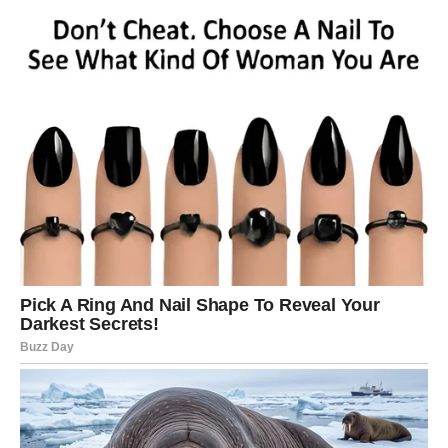
saradnju koja može biti veoma korisna u budućnosti.
Škorpija – Karta: Neprijatelj
Škorpije bi narednih deset dana trebalo da budu
opreznije u odnosima sa ljudima kojima ne vjeruju u
potpunosti. Karta Neprijatelja ne znači da će se dogoditi
nešto loše, već upozorava da nisu svi iskreni kako se
predstavljaju.
U ljubavi budite otvoreni, ali ne dozvolite da tuđa
mišljenja utiču na vaš odnos. Poslovno, izbjegavajte
sukobe i pažljivo birajte kome povjeravate svoje planove.
Strpljenje će vam donijeti najbolji rezultat.
Strijelac – Karta: Novac