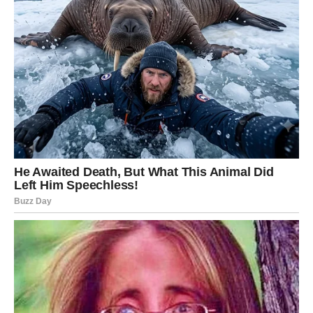
Pred Strijelcima je veoma zanimljiv period kada su
finansije u pitanju. Karta Novca ukazuje na mogućnost
dodatne zarade, uspješne poslovne saradnje ili
rješavanja pitanja koje se tiče dugovanja i ulaganja.
Ljubavni život donosi više stabilnosti. Slobodni Strijelčevi
mogli bi upoznati osobu koja ih osvaja vedrinom i
optimizmom. Sve što budete započinjali tokom ovog
perioda ima dobre izglede za uspjeh.
Jarac – Karta: Vjernost
Jarčevima narednih deset dana donose potvrdu da se
iskren odnos uvijek prepoznaje. Karta Vjernosti govori o
ljudima koji vas cijene i ostaju uz vas čak i kada okolnosti
nisu jednostavne.