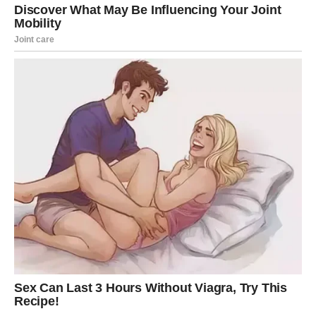
značaj.
Djevica – Karta: Misao
Djevice narednih deset dana donose period važnih
odluka. Karta Misli pokazuje da ćete mnogo razmišljati o
budućnosti, ali i pronaći rješenja za pitanja koja vas dugo
opterećuju. Intuicija će vas voditi u pravom smjeru.
Na ljubavnom planu moguće je razjašnjenje odnosa sa
partnerom ili osobom koja vam se dopada. Poslovno,
budite pažljivi prilikom donošenja finansijskih odluka i
dobro provjerite sve detalje prije nego što nešto
potpišete.