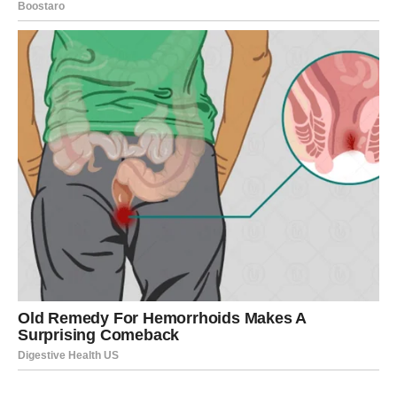
Vaga – Karta: Susret
Vagama naredni dani donose susrete koji neće biti
slučajni. Karta Susreta najavljuje poznanstvo sa osobom
koja može imati veliki uticaj na vaš život. To može biti
novi prijatelj, poslovni saradnik ili neko ko će probuditi
posebne emocije.
Ako ste u vezi, zajednički planovi sa partnerom donose
novu energiju u odnos. Na poslu se otvaraju vrata za