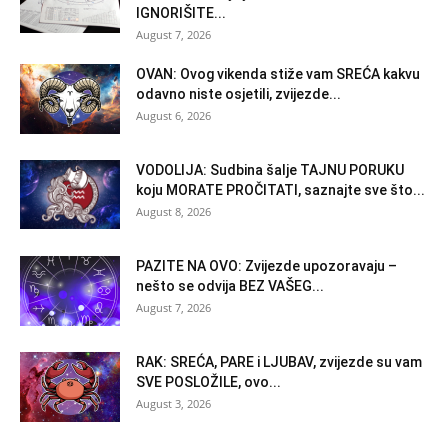
IGNORIŠITE...
August 7, 2026
OVAN: Ovog vikenda stiže vam SREĆA kakvu
odavno niste osjetili, zvijezde...
August 6, 2026
VODOLIJA: Sudbina šalje TAJNU PORUKU
koju MORATE PROČITATI, saznajte sve što...
August 8, 2026
PAZITE NA OVO: Zvijezde upozoravaju –
nešto se odvija BEZ VAŠEG...
August 7, 2026
RAK: SREĆA, PARE i LJUBAV, zvijezde su vam
SVE POSLOŽILE, ovo...
August 3, 2026