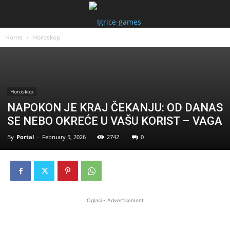
Home
Horoskop
Horoskop
NAPOKON JE KRAJ ČEKANJU: OD DANAS
SE NEBO OKREĆE U VAŠU KORIST – VAGA
By
Portal
-
February 5, 2026
2742
0
Oglasi - Advertisement