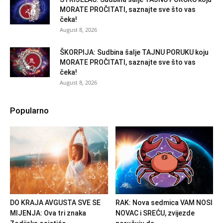
MORATE PROČITATI, saznajte sve što vas
čeka!
August 8, 2026
ŠKORPIJA: Sudbina šalje TAJNU PORUKU koju
MORATE PROČITATI, saznajte sve što vas
čeka!
August 8, 2026
Popularno
DO KRAJA AVGUSTA SVE SE
RAK: Nova sedmica VAM NOSI
MIJENJA: Ova tri znaka
NOVAC i SREĆU, zvijezde