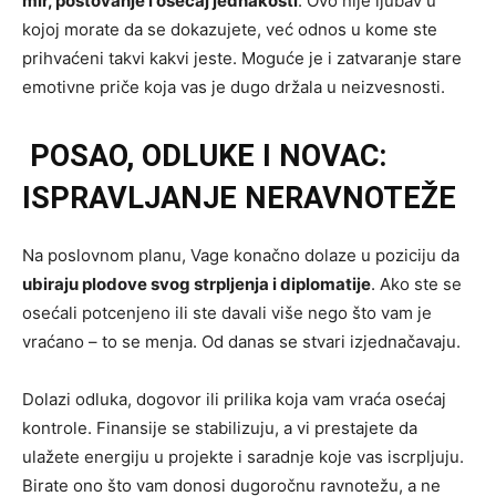
mir, poštovanje i osećaj jednakosti
. Ovo nije ljubav u
kojoj morate da se dokazujete, već odnos u kome ste
prihvaćeni takvi kakvi jeste. Moguće je i zatvaranje stare
emotivne priče koja vas je dugo držala u neizvesnosti.
POSAO, ODLUKE I NOVAC:
ISPRAVLJANJE NERAVNOTEŽE
Na poslovnom planu, Vage konačno dolaze u poziciju da
ubiraju plodove svog strpljenja i diplomatije
. Ako ste se
osećali potcenjeno ili ste davali više nego što vam je
vraćano – to se menja. Od danas se stvari izjednačavaju.
Dolazi odluka, dogovor ili prilika koja vam vraća osećaj
kontrole. Finansije se stabilizuju, a vi prestajete da
ulažete energiju u projekte i saradnje koje vas iscrpljuju.
Birate ono što vam donosi dugoročnu ravnotežu, a ne