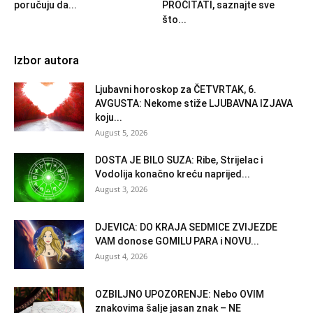
poručuju da...
PROČITATI, saznajte sve
što...
Izbor autora
Ljubavni horoskop za ČETVRTAK, 6.
AVGUSTA: Nekome stiže LJUBAVNA IZJAVA
koju...
August 5, 2026
DOSTA JE BILO SUZA: Ribe, Strijelac i
Vodolija konačno kreću naprijed...
August 3, 2026
DJEVICA: DO KRAJA SEDMICE ZVIJEZDE
VAM donose GOMILU PARA i NOVU...
August 4, 2026
OZBILJNO UPOZORENJE: Nebo OVIM
znakovima šalje jasan znak – NE