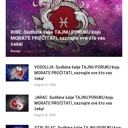
RIBE: Sudbina šalje TAJNU PORUKU koju
MORATE PROČITATI, saznajte sve što vas
čeka!
Portal
-
August 8, 2026
VODOLIJA: Sudbina šalje TAJNU PORUKU koju
MORATE PROČITATI, saznajte sve što vas
čeka!
August 8, 2026
JARAC: Sudbina šalje TAJNU PORUKU koju
MORATE PROČITATI, saznajte sve što vas
čeka!
August 8, 2026
STRIJELAC: Sudbina šalje TAJNU PORUKU koju