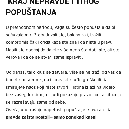
KRAJ NEPRAVDE I TIHOG
POPUŠTANJA
U prethodnom periodu, Vage su često popuštale da bi
sačuvale mir. Prećutkivali ste, balansirali, tražili
kompromis čak i onda kada ste znali da niste u pravu.
Nosili ste osećaj da dajete više nego što dobijate, ali ste
verovali da će se stvari same ispraviti.
Od danas, taj ciklus se zatvara. Više se ne traži od vas da
budete posrednik, da ispravljate tuđe greške ili da
smirujete haos koji niste stvorili. Istina izlazi na videlo
bez vašeg forsiranja. Ljudi pokazuju pravo lice, a situacije
se razrešavaju same od sebe.
Osećaj unutrašnje napetosti popušta jer shvatate da
pravda zaista postoji – samo ponekad kasni
.