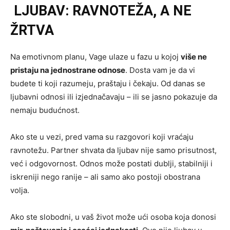
LJUBAV: RAVNOTEŽA, A NE
ŽRTVA
Na emotivnom planu, Vage ulaze u fazu u kojoj
više ne
pristaju na jednostrane odnose
. Dosta vam je da vi
budete ti koji razumeju, praštaju i čekaju. Od danas se
ljubavni odnosi ili izjednačavaju – ili se jasno pokazuje da
nemaju budućnost.
Ako ste u vezi, pred vama su razgovori koji vraćaju
ravnotežu. Partner shvata da ljubav nije samo prisutnost,
već i odgovornost. Odnos može postati dublji, stabilniji i
iskreniji nego ranije – ali samo ako postoji obostrana
volja.
Ako ste slobodni, u vaš život može ući osoba koja donosi