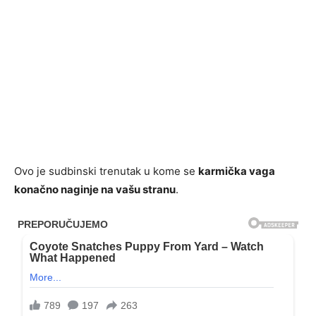
Ovo je sudbinski trenutak u kome se
karmička vaga
konačno naginje na vašu stranu
.