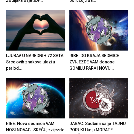
Zodijaka osjetiće...
poručuju da...
LJUBAV U NAREDNIH 72 SATA:
RIBE: DO KRAJA SEDMICE
Srce ovih znakova ulazi u
ZVIJEZDE VAM donose
period...
GOMILU PARA i NOVU...
RIBE: Nova sedmica VAM
JARAC: Sudbina šalje TAJNU
NOSI NOVAC i SREĆU, zvijezde
PORUKU koju MORATE