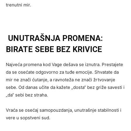
trenutni mir.
UNUTRAŠNJA PROMENA:
BIRATE SEBE BEZ KRIVICE
Najveća promena kod Vage dešava se iznutra. Prestajete
da se osećate odgovorno za tuđe emocije. Shvatate da
mir ne znači ćutanje, a ravnoteža ne znači žrtvovanje
sebe. Od danas učite da kažete „dosta“ bez griže savesti i
„da“ sebi bez straha.
Vraća se osećaj samopouzdanja, unutrašnje stabilnosti i
vere u sopstveni sud.