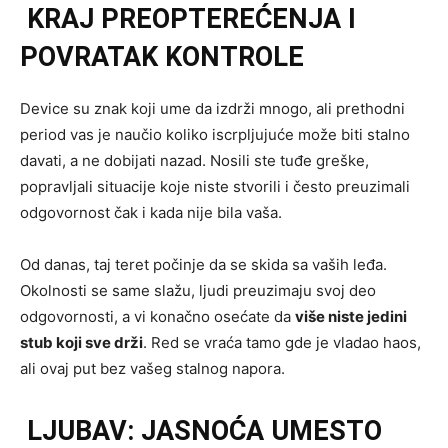
KRAJ PREOPTEREĆENJA I
POVRATAK KONTROLE
Device su znak koji ume da izdrži mnogo, ali prethodni
period vas je naučio koliko iscrpljujuće može biti stalno
davati, a ne dobijati nazad. Nosili ste tuđe greške,
popravljali situacije koje niste stvorili i često preuzimali
odgovornost čak i kada nije bila vaša.
Od danas, taj teret počinje da se skida sa vaših leđa.
Okolnosti se same slažu, ljudi preuzimaju svoj deo
odgovornosti, a vi konačno osećate da
više niste jedini
stub koji sve drži
. Red se vraća tamo gde je vladao haos,
ali ovaj put bez vašeg stalnog napora.
LJUBAV: JASNOĆA UMESTO