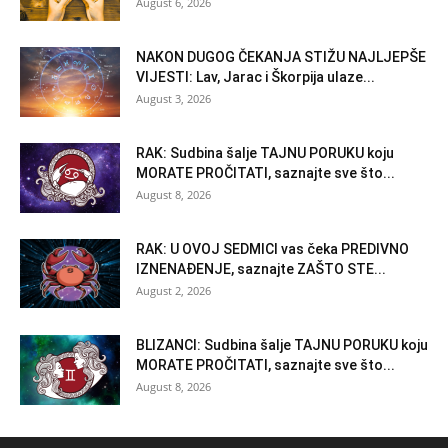
August 6, 2026
NAKON DUGOG ČEKANJA STIŽU NAJLJEPŠE
VIJESTI: Lav, Jarac i Škorpija ulaze...
August 3, 2026
RAK: Sudbina šalje TAJNU PORUKU koju
MORATE PROČITATI, saznajte sve što...
August 8, 2026
RAK: U OVOJ SEDMICI vas čeka PREDIVNO
IZNENAĐENJE, saznajte ZAŠTO STE...
August 2, 2026
BLIZANCI: Sudbina šalje TAJNU PORUKU koju
MORATE PROČITATI, saznajte sve što...
August 8, 2026