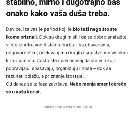
stabilno, mirno i dugotrajno baš
onako kako vaša duša treba.
Device, iza vas je period koji je
bio teži nego što ste
ikome priznali
. Dok su drugi mislili da se dobro snalazite,
vi ste iznutra vodili stalnu borbu – sa obavezama,
odgovornošću, očekivanjima drugih i sopstvenim visokim
kriterijumima. Često ste imali osećaj da ste vi ti koji
popravljaju, spašavaju, organizuju i nose – dok se
rezultati odlažu, a priznanje izostaje.
Od danas se ta faza završava.
Nebo menja smer i okreće
se u vašu korist.
Sadržaj se nastavlja nakon oglasa