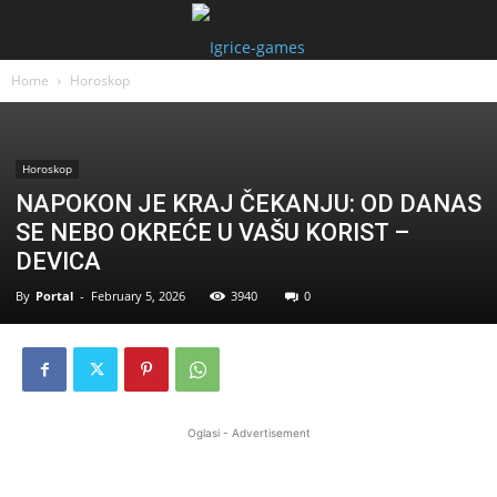
Home
Horoskop
Horoskop
NAPOKON JE KRAJ ČEKANJU: OD DANAS
SE NEBO OKREĆE U VAŠU KORIST –
DEVICA
By
Portal
-
February 5, 2026
3940
0
Oglasi - Advertisement