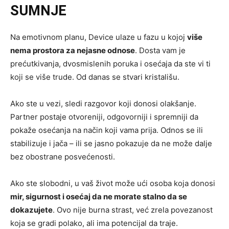
SUMNJE
Na emotivnom planu, Device ulaze u fazu u kojoj
više
nema prostora za nejasne odnose
. Dosta vam je
prećutkivanja, dvosmislenih poruka i osećaja da ste vi ti
koji se više trude. Od danas se stvari kristališu.
Ako ste u vezi, sledi razgovor koji donosi olakšanje.
Partner postaje otvoreniji, odgovorniji i spremniji da
pokaže osećanja na način koji vama prija. Odnos se ili
stabilizuje i jača – ili se jasno pokazuje da ne može dalje
bez obostrane posvećenosti.
Ako ste slobodni, u vaš život može ući osoba koja donosi
mir, sigurnost i osećaj da ne morate stalno da se
dokazujete
. Ovo nije burna strast, već zrela povezanost
koja se gradi polako, ali ima potencijal da traje.