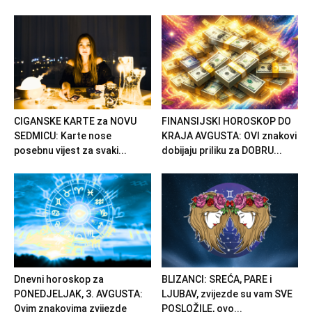
CIGANSKE KARTE za NOVU
FINANSIJSKI HOROSKOP DO
SEDMICU: Karte nose
KRAJA AVGUSTA: OVI znakovi
posebnu vijest za svaki...
dobijaju priliku za DOBRU...
Dnevni horoskop za
BLIZANCI: SREĆA, PARE i
PONEDJELJAK, 3. AVGUSTA:
LJUBAV, zvijezde su vam SVE
Ovim znakovima zvijezde
POSLOŽILE, ovo...