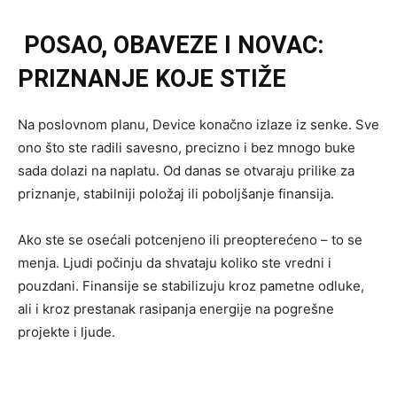
POSAO, OBAVEZE I NOVAC:
PRIZNANJE KOJE STIŽE
Na poslovnom planu, Device konačno izlaze iz senke. Sve
ono što ste radili savesno, precizno i bez mnogo buke
sada dolazi na naplatu. Od danas se otvaraju prilike za
priznanje, stabilniji položaj ili poboljšanje finansija.
Ako ste se osećali potcenjeno ili preopterećeno – to se
menja. Ljudi počinju da shvataju koliko ste vredni i
pouzdani. Finansije se stabilizuju kroz pametne odluke,
ali i kroz prestanak rasipanja energije na pogrešne
projekte i ljude.