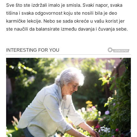
Sve što ste izdržali imalo je smisla. Svaki napor, svaka
tišina i svaka odgovornost koju ste nosili bila je deo
karmičke lekcije. Nebo se sada okreće u vašu korist jer
ste naučili da balansirate između davanja i čuvanja sebe.