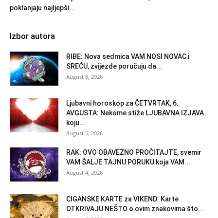
poklanjaju najljepši...
Izbor autora
RIBE: Nova sedmica VAM NOSI NOVAC i
SREĆU, zvijezde poručuju da...
August 8, 2026
Ljubavni horoskop za ČETVRTAK, 6.
AVGUSTA: Nekome stiže LJUBAVNA IZJAVA
koju...
August 5, 2026
RAK: OVO OBAVEZNO PROČITAJTE, svemir
VAM ŠALJE TAJNU PORUKU koja VAM...
August 4, 2026
CIGANSKE KARTE za VIKEND: Karte
OTKRIVAJU NEŠTO o ovim znakovima što...