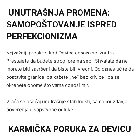
UNUTRAŠNJA PROMENA:
SAMOPOŠTOVANJE ISPRED
PERFEKCIONIZMA
Najvažniji preokret kod Device dešava se iznutra.
Prestajete da budete strogi prema sebi. Shvatate da ne
morate biti savršeni da biste bili vredni. Od danas učite da
postavite granice, da kažete „ne“ bez krivice i da se
okrenete onome što vama donosi mir.
Vraća se osećaj unutrašnje stabilnosti, samopouzdanja i
poverenja u sopstvene odluke.
KARMIČKA PORUKA ZA DEVICU