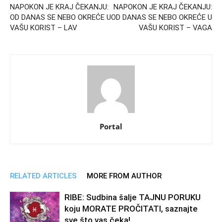
NAPOKON JE KRAJ ČEKANJU:
NAPOKON JE KRAJ ČEKANJU:
OD DANAS SE NEBO OKREĆE U
OD DANAS SE NEBO OKREĆE U
VAŠU KORIST – LAV
VAŠU KORIST – VAGA
Portal
RELATED ARTICLES
MORE FROM AUTHOR
RIBE: Sudbina šalje TAJNU PORUKU
koju MORATE PROČITATI, saznajte
sve što vas čeka!