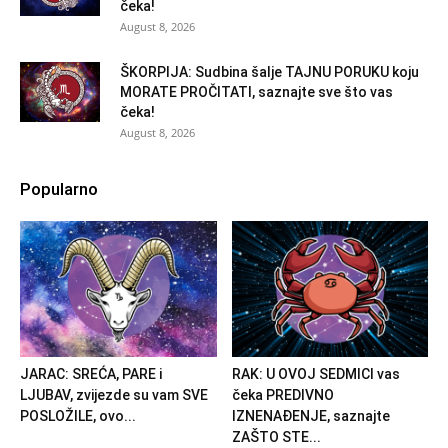
čeka!
August 8, 2026
ŠKORPIJA: Sudbina šalje TAJNU PORUKU koju
MORATE PROČITATI, saznajte sve što vas
čeka!
August 8, 2026
Popularno
JARAC: SREĆA, PARE i
RAK: U OVOJ SEDMICI vas
LJUBAV, zvijezde su vam SVE
čeka PREDIVNO
POSLOŽILE, ovo...
IZNENAĐENJE, saznajte
ZAŠTO STE...