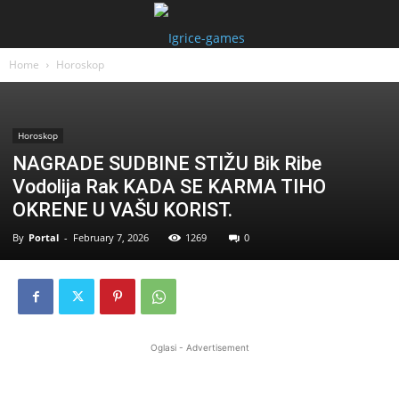
Home
Horoskop
Horoskop
NAGRADE SUDBINE STIŽU Bik Ribe
Vodolija Rak KADA SE KARMA TIHO
OKRENE U VAŠU KORIST.
By
Portal
-
February 7, 2026
1269
0
Oglasi - Advertisement