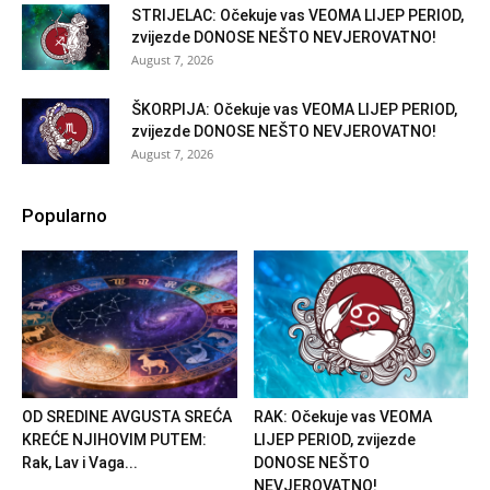
STRIJELAC: Očekuje vas VEOMA LIJEP PERIOD,
zvijezde DONOSE NEŠTO NEVJEROVATNO!
August 7, 2026
ŠKORPIJA: Očekuje vas VEOMA LIJEP PERIOD,
zvijezde DONOSE NEŠTO NEVJEROVATNO!
August 7, 2026
Popularno
OD SREDINE AVGUSTA SREĆA
RAK: Očekuje vas VEOMA
KREĆE NJIHOVIM PUTEM:
LIJEP PERIOD, zvijezde
Rak, Lav i Vaga...
DONOSE NEŠTO
NEVJEROVATNO!