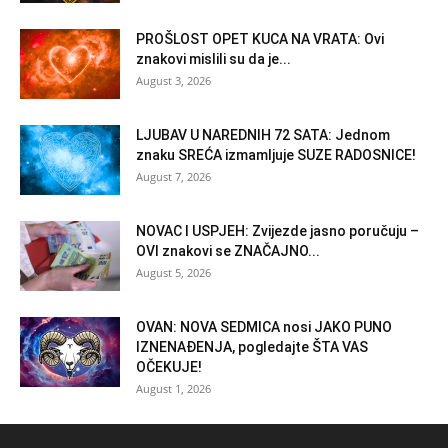
PROŠLOST OPET KUCA NA VRATA: Ovi
znakovi mislili su da je...
August 3, 2026
LJUBAV U NAREDNIH 72 SATA: Jednom
znaku SREĆA izmamljuje SUZE RADOSNICE!
August 7, 2026
NOVAC I USPJEH: Zvijezde jasno poručuju –
OVI znakovi se ZNAČAJNO...
August 5, 2026
OVAN: NOVA SEDMICA nosi JAKO PUNO
IZNENAĐENJA, pogledajte ŠTA VAS
OČEKUJE!
August 1, 2026