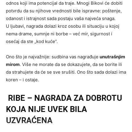
odnos koji ima potencijal da traje. Mnogi Bikovi će dobiti
potvrdu da su njihove vrednosti bile ispravne: poštenje,
odanost i istrajnost sada postaju vaša najveća snaga.
U ljubavi, nagrada dolazi kroz osobu ili situaciju u kojoj
nema drame, sumnje ni borbe – već mir, sigurnost i
osećaj da ste „kod kuće“.
Ono što je najvažnije: sudbina vas nagrađuje
unutrašnjim
mirom
. Više ne morate da se dokazujete, da se borite ili
da strahujete da će se sve srušiti. Ono što sada dolazi ima
koren – i ostaje.
RIBE – NAGRADA ZA DOBROTU
KOJA NIJE UVEK BILA
UZVRAĆENA