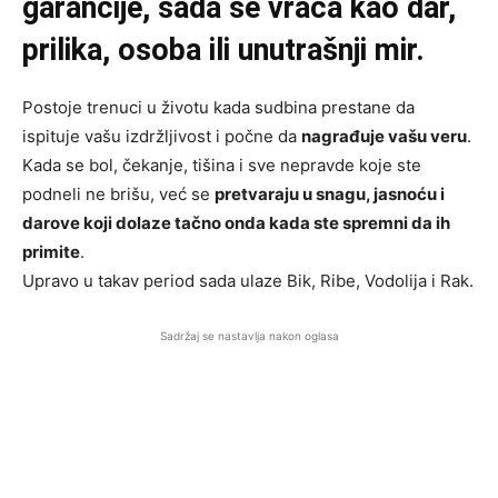
garancije, sada se vraća kao dar,
prilika, osoba ili unutrašnji mir.
Postoje trenuci u životu kada sudbina prestane da
ispituje vašu izdržljivost i počne da
nagrađuje vašu veru
.
Kada se bol, čekanje, tišina i sve nepravde koje ste
podneli ne brišu, već se
pretvaraju u snagu, jasnoću i
darove koji dolaze tačno onda kada ste spremni da ih
primite
.
Upravo u takav period sada ulaze Bik, Ribe, Vodolija i Rak.
Sadržaj se nastavlja nakon oglasa