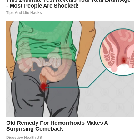
RAK – NAGRADA ZA SRCE KOJE
JE I DALJE OSTALO OTVORENO
Rakovi su dugo nosili teret emocija, brige i odgovornosti
– za druge, za porodicu, za one koje su voleli više nego
sebe. Često ste bili oslonac svima, ali ste retko imali
kome da se oslonite.
Sudbina sada to menja.
Nagrada za Raka dolazi kroz
emotivno isceljenje,
sigurnost i osećaj da više ne morate da se borite za
ljubav
. Odnosi se stabilizuju, maske padaju, a vi konačno
dobijate potvrdu da je vaša osećajnost bila snaga, a ne
slabost.
Mnogi Rakovi će doživeti dubok razgovor, pomirenje,
novu ljubav ili unutrašnji mir koji briše staru tugu.