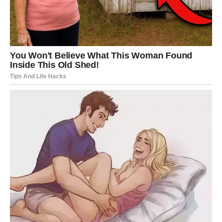
da se dobro ipak isplati i da ono što je namenjeno ne
može da vas zaobiđe.
Ovo je period u kojem se snovi više ne doživljavaju kao
bekstvo – već kao putokaz.
f
VODOLIJA – NAGRADA ZA
AUTENTIČNOST KOJA JE
ČESTO BILA NESHVAĆENA
Vodolije su dugo hodale putem koji drugi nisu razumeli,
noseći u sebi osećaj da su drugačije, ispred vremena ili
jednostavno pogrešno shvaćene. Vi ste davali slobodu