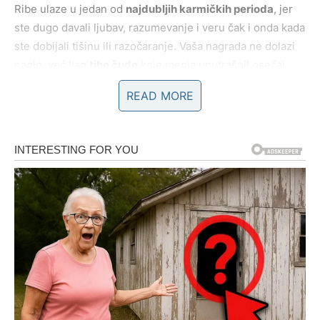
Ribe ulaze u jedan od
najdubljih karmičkih perioda
, jer
ste dugo davali ljubav, razumevanje i veru čak i onda kada
ste dobijali tišinu ili razočaranje. Vaša nagrada ne dolazi
naglo, već kao
tiho čudo
koje menja unutrašnji osećaj
života.
READ MORE
Sudbina vam sada vraća kroz
emocionalno ispunjenje,
sudbinske susrete i osećaj da vas neko vidi i razume
bez potrebe za objašnjavanjem
. Mnogi pripadnici ovog
znaka mogu doživeti novu ljubav, pomirenje sa sobom ili
ispunjenje sna koji su dugo nosili u sebi, ali su se bojali
da mu veruju do kraja.
Na duhovnom i životnom planu, dolazi jasnoća – shvatate
da niste bili slabi zato što ste verovali, već snažni jer
niste dozvolili da vas bol pretvori u nešto što niste.
Nagrada sudbine za Ribe je
vera vraćena u život
, osećaj