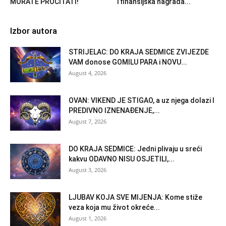
MORATE PROČITATI!
i finansijska nagrada...
Izbor autora
STRIJELAC: DO KRAJA SEDMICE ZVIJEZDE
VAM donose GOMILU PARA i NOVU...
August 4, 2026
OVAN: VIKEND JE STIGAO, a uz njega dolazi I
PREDIVNO IZNENAĐENJE,...
August 7, 2026
DO KRAJA SEDMICE: Jedni plivaju u sreći
kakvu ODAVNO NISU OSJETILI,...
August 3, 2026
LJUBAV KOJA SVE MIJENJA: Kome stiže
veza koja mu život okreće...
August 1, 2026