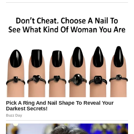
Ovo je period u kojem shvatate da ne morate više da
spašavate druge da biste bili voljeni. Sudbina vas
nagrađuje
ljubavlju koja ne boli
, odnosima koji su sigurni
i osećajem da ste konačno zaštićeni.