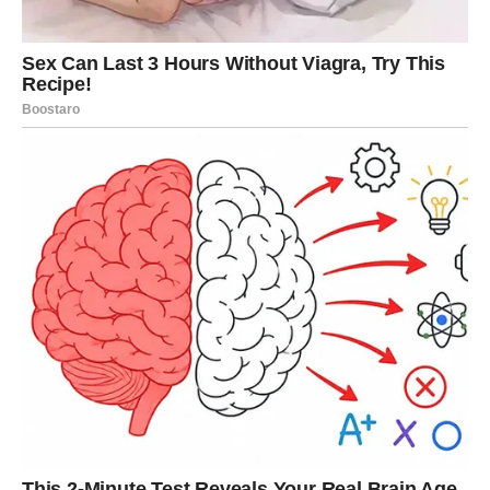
drugima, ali je često niste dobijali zauzvrat.
Sada sudbina vraća – i to kroz
prihvatanje, priznanje i
oslobađanje od potrebe da se ikome objašnjavate
.
Nagrada dolazi kroz prilike koje vam omogućavaju da
budete ono što jeste – bez maski, bez kompromisa koji
vas guše. Na poslovnom planu moguće su nove ideje,
saradnje ili priznanja koja dolaze baš zato što niste sledili
tuđe puteve.
U ljubavi, sudbina vam donosi osobu ili odnos u kojem
ne
morate da se smanjujete da biste bili voljeni
.
Najveća nagrada za Vodolije jeste osećaj slobode bez
krivice. Shvatate da niste bili hladni – već samo iskreni
prema sebi. I sada vam se to vraća kroz odnose i prilike
koje vas ne sputavaju, već osnažuju.