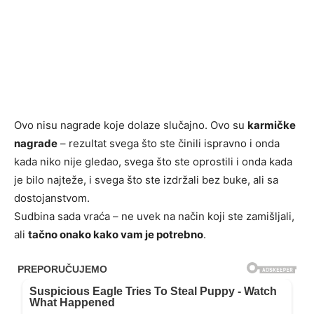
Ovo nisu nagrade koje dolaze slučajno. Ovo su
karmičke
nagrade
– rezultat svega što ste činili ispravno i onda
kada niko nije gledao, svega što ste oprostili i onda kada
je bilo najteže, i svega što ste izdržali bez buke, ali sa
dostojanstvom.
Sudbina sada vraća – ne uvek na način koji ste zamišljali,
ali
tačno onako kako vam je potrebno
.