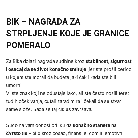
BIK – NAGRADA ZA
STRPLJENJE KOJE JE GRANICE
POMERALO
Za Bika dolazi nagrada sudbine kroz
stabilnost, sigurnost
i osećaj da se život konačno smiruje
, jer ste prošli period
u kojem ste morali da budete jaki čak i kada ste bili
umorni.
Vi ste znak koji ne odustaje lako, ali ste često nosili teret
tuđih očekivanja, ćutali zarad mira i čekali da se stvari
same slože. Sada se taj ciklus završava.
Sudbina vam donosi priliku da
konačno stanete na
čvrsto tlo
– bilo kroz posao, finansije, dom ili emotivni