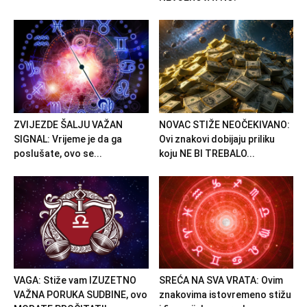
ZVIJEZDE ŠALJU VAŽAN
NOVAC STIŽE NEOČEKIVANO:
SIGNAL: Vrijeme je da ga
Ovi znakovi dobijaju priliku
poslušate, ovo se...
koju NE BI TREBALO...
VAGA: Stiže vam IZUZETNO
SREĆA NA SVA VRATA: Ovim
VAŽNA PORUKA SUDBINE, ovo
znakovima istovremeno stižu