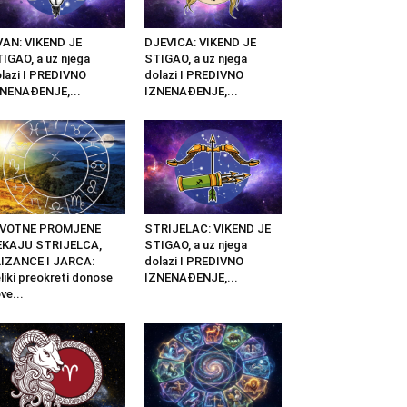
AN: VIKEND JE
DJEVICA: VIKEND JE
IGAO, a uz njega
STIGAO, a uz njega
lazi I PREDIVNO
dolazi I PREDIVNO
NENAĐENJE,...
IZNENAĐENJE,...
IVOTNE PROMJENE
STRIJELAC: VIKEND JE
EKAJU STRIJELCA,
STIGAO, a uz njega
IZANCE I JARCA:
dolazi I PREDIVNO
liki preokreti donose
IZNENAĐENJE,...
ve...