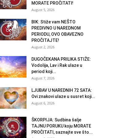
MORATE PROČITATI!
August 5, 2026
BIK: Stiže vam NEŠTO
PREDIVNO U NAREDNOM
PERIODU, OVO OBAVEZNO
PROČITAJTE!
August 2, 2026
DUGOČEKANA PRILIKA STIŽE:
Vodolija, Lav i Rak ulaze u
period koji...
August 7, 2026
LJUBAV U NAREDNIH 72 SATA:
Ovi znakovi ulaze u susret koji...
August 6, 2026
ŠKORPIJA: Sudbina šalje
TAJNU PORUKU koju MORATE
PROČITATI, saznajte sve što...