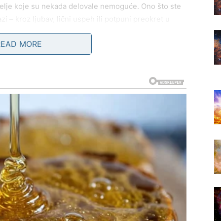
želje koje su nekada delovale nemoguće. Ono što ste
azi – kroz ljubav, lični uspeh ili potpuni preokret u
READ MORE
ine: ili se odnos podiže na viši nivo, ili dolazi nova
ste. Strast, dubina i povezanost sada idu zajedno – bez
njava se onda kada prestanete da se osvrćete unazad.
ovde – na prag ostvarenja.
VE KOCKICE KONAČNO SLOŽE
brzava, ali u vašu korist
. Sve ono što je delovalo
obija smisao. Razgovori koje vodite, ljudi koje srećete