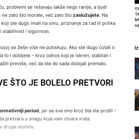
, problemi se rešavaju lakše nego ranije, a ljudi
OV
T
– ne zato što morate, već zato što
zaslužujete
. Na
M
ji ste dugo imali na umu, priznanje za rad ili prilika
sa
stabilnost i sigurnost.
joj se želje više ne potiskuju. Ako ste dugo ćutali o
I
to i dobijete – kroz odnos koji je iskren, stabilan i
ažili previše, već da ste do sada dobijali premalo.
VE ŠTO JE BOLELO PRETVORI
formativniji period
, jer se sve ono kroz šta ste prošli –
ada pretvara u snagu koja vam otvara vrata.
bi druge slomilo.