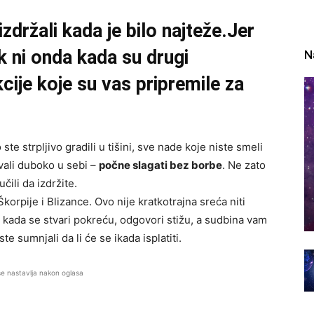
zdržali kada je bilo najteže.Jer
k ni onda kada su drugi
N
kcije koje su vas pripremile za
te strpljivo gradili u tišini, sve nade koje niste smeli
ivali duboko u sebi –
počne slagati bez borbe
. Ne zato
učili da izdržite.
orpije i Blizance. Ovo nije kratkotrajna sreća niti
 kada se stvari pokreću, odgovori stižu, a sudbina vam
te sumnjali da li će se ikada isplatiti.
se nastavlja nakon oglasa