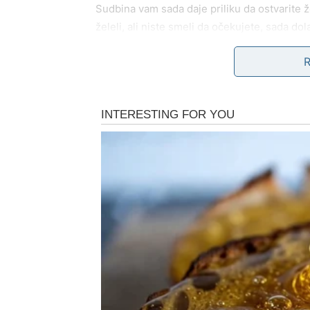
Sudbina vam sada daje priliku da ostvarite 
želeli, ali niste smeli da očekujete, sada dol
životnom pravcu.
Na emotivnom planu, Škorpije ulaze u fazu ist
osoba koja vas vidi onakvima kakvi zaista je
igara, bez polovičnih obećanja.
Najveća želja Škorpija u ovom periodu ispu
Sve što ste izgubili, zapravo vas je dovelo 
BLIZANCI – KADA SE S
Za Blizance dolazi vreme u kojem se
život u
konfuzno, nejasno i rasuto sada počinje da d
i odluke koje donosite – sve ima svrhu.