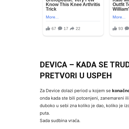
DEVICA – KADA SE TRUD
PRETVORI U USPEH
Za Device dolazi period u kojem se
konačno 
onda kada ste bili potcenjeni, zanemareni ili 
duboko u sebi zna koliko je dao, koliko je i
puta.
Sada sudbina vraća.