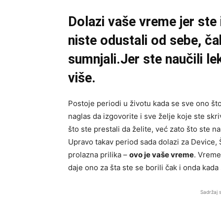
Dolazi vaše vreme jer ste i
niste odustali od sebe, ča
sumnjali.Jer ste naučili le
više.
Postoje periodi u životu kada se sve ono što s
naglas da izgovorite i sve želje koje ste skr
što ste prestali da želite, već zato što ste na
Upravo takav period sada dolazi za Device, Šk
prolazna prilika –
ovo je vaše vreme
. Vreme
daje ono za šta ste se borili čak i onda kada s
Sadržaj 