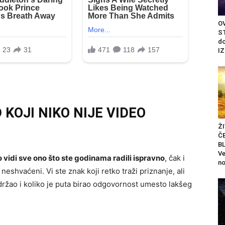
OV
ST
do
IZ
 KOJI NIKO NIJE VIDEO
Ž
Č
BL
Ve
vidi sve ono što ste godinama radili ispravno
, čak i
no
neshvaćeni. Vi ste znak koji retko traži priznanje, ali
zdržao i koliko je puta birao odgovornost umesto lakšeg