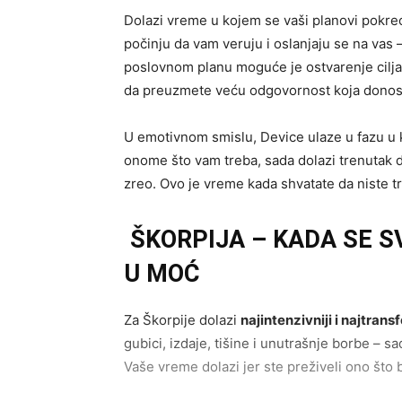
Dolazi vreme u kojem se vaši planovi pokreću
počinju da vam veruju i oslanjaju se na vas 
poslovnom planu moguće je ostvarenje cilja ko
da preuzmete veću odgovornost koja donosi 
U emotivnom smislu, Device ulaze u fazu u ko
onome što vam treba, sada dolazi trenutak da 
zreo. Ovo je vreme kada shvatate da niste tr
ŠKORPIJA – KADA SE S
U MOĆ
Za Škorpije dolazi
najintenzivniji i najtrans
gubici, izdaje, tišine i unutrašnje borbe – s
Vaše vreme dolazi jer ste preživeli ono što 