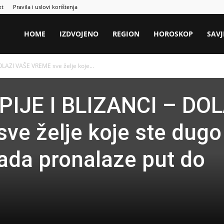
kt
Pravila i uslovi korištenja
HOME
IZDVOJENO
REGION
HOROSKOP
SAVJ
LAZI VAŠE VREME sve želje koje...
PIJE I BLIZANCI – DOL
e želje koje ste dugo
sada pronalaze put do