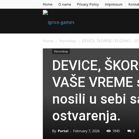
Home
O nama
Privacy Policy
Impressum
Konta
Games
Home
Horoskop
DEVICE, ŠKORPIJE I BLIZANCI – DO
Portal
Horoskop
DEVICE, ŠKOR
VAŠE VREME sv
nosili u sebi 
ostvarenja.
By
Portal
-
February 7, 2026
1845
0