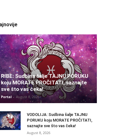
ajnovije
RIBE: Sudbina šalje TAJNU PORUKU
koju MORATE PROČITATI, saznajte
sve što vas čeka!
Portal
-
August 8, 2026
VODOLIJA: Sudbina šalje TAJNU
PORUKU koju MORATE PROČITATI,
saznajte sve što vas čeka!
August 8, 2026