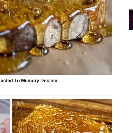
ze u period novih prilika, dogovora i poznanstava koji
e dobiti šansu da se izraze, pokažu znanje, talenat i
koga želite. Ako ste bili rastrzani između prošlosti i
pred.
u često dolaze iznenada, ali nisu slučajne. One su
i sposobnosti da učite iz svega što vam se desilo.