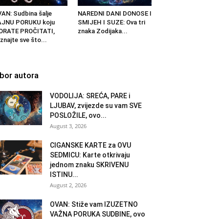
AN: Sudbina šalje
NAREDNI DANI DONOSE I
AJNU PORUKU koju
SMIJEH I SUZE: Ova tri
ORATE PROČITATI,
znaka Zodijaka...
znajte sve što...
zbor autora
VODOLIJA: SREĆA, PARE i
LJUBAV, zvijezde su vam SVE
POSLOŽILE, ovo...
August 3, 2026
CIGANSKE KARTE za OVU
SEDMICU: Karte otkrivaju
jednom znaku SKRIVENU
ISTINU...
August 2, 2026
OVAN: Stiže vam IZUZETNO
VAŽNA PORUKA SUDBINE, ovo