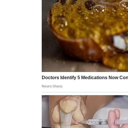
Vaše želje sada dobijaju oblik.
Na poslovnom i životnom planu, Blizanci ula
mogu promeniti tok vaše budućnosti. Mnogi ć
ideje koje su dugo bile zanemarene.
U ljubavi, dolazi jasnoća – znate šta želite i 
budućnosti, sada birate ono što vas vodi na
Želje koje vam se ispunjavaju u ovom period
rezultat vašeg prilagođavanja, radoznalosti 