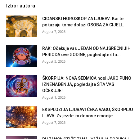
Izbor autora
CIGANSKI HOROSKOP ZA LJUBAV: Karte
pokazuju kome dolazi OSOBA ZA CIJELI...
August 7, 2026
RAK: Očekuje vas JEDAN OD NAJSREĆNIJIH
PERIODA ove GODINE, pogledajte šta...
August 5, 2026
ŠKORPIJA: NOVA SEDMICA nosi JAKO PUNO
IZNENAĐENJA, pogledajte ŠTA VAS
OČEKUJE!
August 1, 2026
EKSPLOZIJA LJUBAVI ČEKA VAGU, ŠKORPIJU
I LAVA: Zvijezde im donose emocije...
August 7, 2026