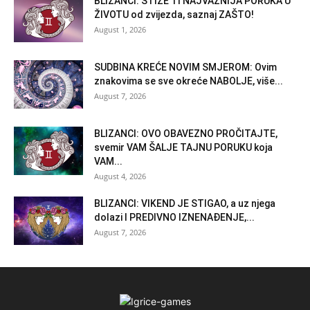
BLIZANCI: STIŽE TI NAJVAŽNIJA PORUKA U
ŽIVOTU od zvijezda, saznaj ZAŠTO!
August 1, 2026
SUDBINA KREĆE NOVIM SMJEROM: Ovim
znakovima se sve okreće NABOLJE, više...
August 7, 2026
BLIZANCI: OVO OBAVEZNO PROČITAJTE,
svemir VAM ŠALJE TAJNU PORUKU koja
VAM...
August 4, 2026
BLIZANCI: VIKEND JE STIGAO, a uz njega
dolazi I PREDIVNO IZNENAĐENJE,...
August 7, 2026