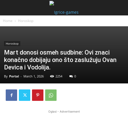
Home
Horoskop
Horoskop
Mart donosi osmeh sudbine: Ovi znaci
konačno dobijaju ono što zaslužuju Ovan
Devica i Vodolija.
By
Portal
-
March 1, 2026
2254
0
Oglasi - Advertisement