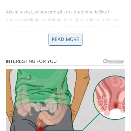
Ako si u vezi, odnos prolazi kroz prelomnu tačku: ili
postaje ozbiljniji i stabilniji, ili se istina pokaže do kraja.
Ali jedna stvar je sigurna – više ne pristaješ na polovično.
READ MORE
Ako si slobodan, postoji velika šansa za susret sa osobom
koja ti parira: neko ko nije slab, ko ne beži od emocija, ko
ne traži da ti “spusti” energiju, već da je deli s tobom.
Ako postoji bivša ljubav – može doći poruka, ali ovog puta
ti vidiš jasno. Ne ulaziš iz nostalgije. Ulaziš samo ako je to
novo ponašanje, a ne stara priča u novom pakovanju.
Ovo je mart kada Ovan prestaje da juri ljubav i počinje
da bira ljubav.
Posao i novac – priznanje koje