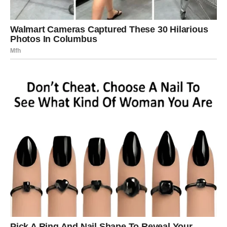
Poruka sudbine za Ovna
Ne troši snagu na dokazivanje.
Tvoj uspeh u martu je odgovor svima koji su sumnjali.
DEVICA – MIR KOJI DOLAZI
POSLE DUŽEG HAOSA
Devica je znak koji sve drži pod kontrolom – bar tako
deluje. Ali istina je da ti najviše patiš u tišini. Ti razmišljaš.
Ti analiziraš. Ti nosiš odgovornost čak i kad ti niko ne
kaže “hvala”.
U poslednje vreme si možda bio pod pritiskom:
posao, planovi, novac, porodica, emocije – sve na tvojim
leđima.