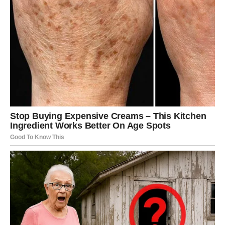
SREĆA, NOVI LJUDI
Vodolija je znak koji deluje nedodirljivo, ali iznutra sve
oseća. Ti često ćutiš jer ne želiš da objašnjavaš. Ti se
povlačiš jer ne želiš da se raspravljaš. Ti biraš samoću jer
ti je draža od pogrešnih ljudi.
U poslednjem periodu mogla si se osećati kao da si
izgubila veru:
u ljude, u ljubav, u pravdu, u to da se dobro vraća.
Mart ti vraća tu veru.
Ljubav – sudbinski susret ili
ozbiljan preokret