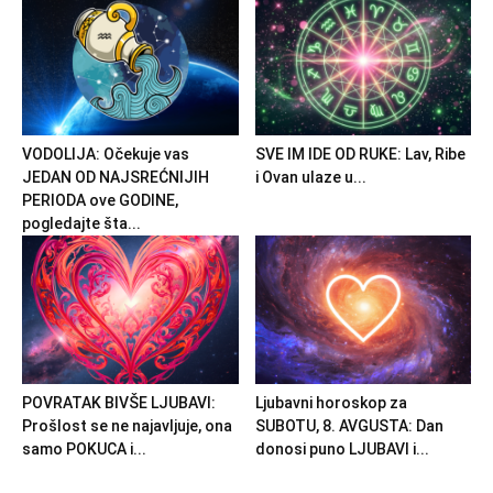
VODOLIJA: Očekuje vas
SVE IM IDE OD RUKE: Lav, Ribe
JEDAN OD NAJSREĆNIJIH
i Ovan ulaze u...
PERIODA ove GODINE,
pogledajte šta...
POVRATAK BIVŠE LJUBAVI:
Ljubavni horoskop za
Prošlost se ne najavljuje, ona
SUBOTU, 8. AVGUSTA: Dan
samo POKUCA i...
donosi puno LJUBAVI i...