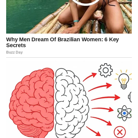
Posao i novac – tvoja
originalnost postaje tvoja dobit
Mart donosi priliku da se istakneš. Tvoja ideja, tvoj način,
tvoj pristup – sada postaje prednost. Neko te primećuje.
Neko ti daje prostor. Neko ti otvara vrata.
Moguće je:
nova saradnja,
projekat koji te izbacuje iz rutine,
finansijski pomak,
ili odluka da presečeš nešto što te koči, a to presecanje ti