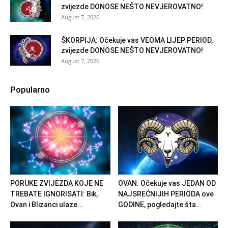
zvijezde DONOSE NEŠTO NEVJEROVATNO!
August 7, 2026
ŠKORPIJA: Očekuje vas VEOMA LIJEP PERIOD,
zvijezde DONOSE NEŠTO NEVJEROVATNO!
August 7, 2026
Popularno
PORUKE ZVIJEZDA KOJE NE
OVAN: Očekuje vas JEDAN OD
TREBATE IGNORISATI: Bik,
NAJSREĆNIJIH PERIODA ove
Ovan i Blizanci ulaze...
GODINE, pogledajte šta...