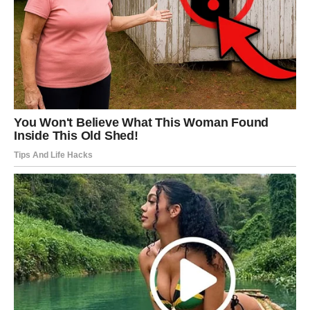
U martu Vodolija ulazi u emotivnu fazu koja menja pravila
igre.
Ako si u vezi, odnos dobija dublju dimenziju: više
iskrenosti, više planova, više osećaja da si “kod kuće” uz
tu osobu.
Ako si slobodna, dolazi poznanstvo koje te iznenadi. Ne
zato što je savršeno, već zato što je drugačije: neko ko te
ne pokušava promeniti, već te razume.
Ako postoji stara priča, mart može doneti završni
razgovor – i oslobađanje. Nekad je najveća sreća ne
vraćanje, nego zatvaranje.
Ovo je mesec kada Vodolija prestaje da glumi snagu – i
počinje da živi istinu.