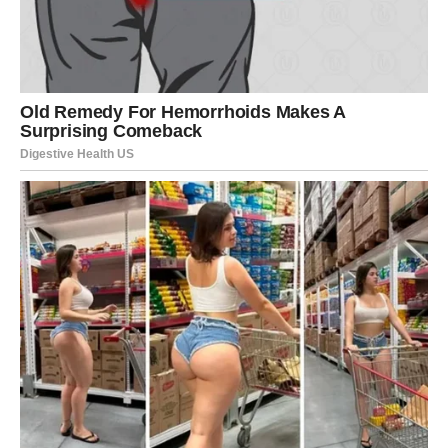
stiže u pravom trenutku
Poslovno, mart može doneti pomak koji te vraća u život.
Neko konačno vidi koliko možeš. Neko ti daje prostor,
priliku, zadatak koji je veći od onoga na šta si navikao – ali
baš zato i dolazi nagrada.
Moguće je:
unapređenje ili nova pozicija,
ponuda za saradnju,
finansijski priliv (bonus, isplata, nagrada),
ili odluka koja te oslobađa tereta i donosi ti više kontrole.