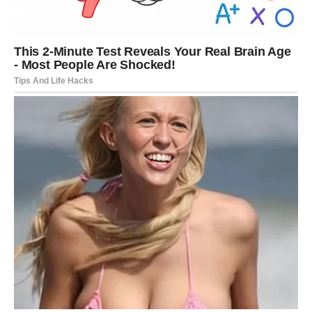
donosi dobit.
Poruka sudbine za Vodoliju
Ne vraćaj se tamo gde su te uzimali zdravo za gotovo.
Mart ti donosi ljude koji te biraju bez uslova.