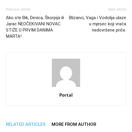
Previous article
Next article
Ako ste Bik, Devica, Škorpija ili
Blizanci, Vaga i Vodolija ulaze
Jarac NEOČEKIVANI NOVAC
u mjesec koji vraća
STIŽE U PRVIM DANIMA
nedovršene priče.
MARTA!
Portal
RELATED ARTICLES
MORE FROM AUTHOR