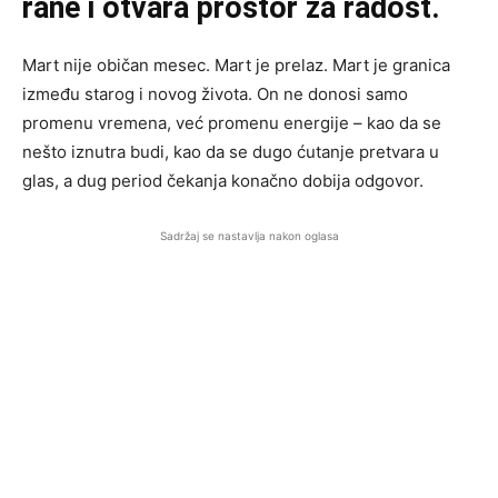
rane i otvara prostor za radost.
Mart nije običan mesec. Mart je prelaz. Mart je granica
između starog i novog života. On ne donosi samo
promenu vremena, već promenu energije – kao da se
nešto iznutra budi, kao da se dugo ćutanje pretvara u
glas, a dug period čekanja konačno dobija odgovor.
Sadržaj se nastavlja nakon oglasa