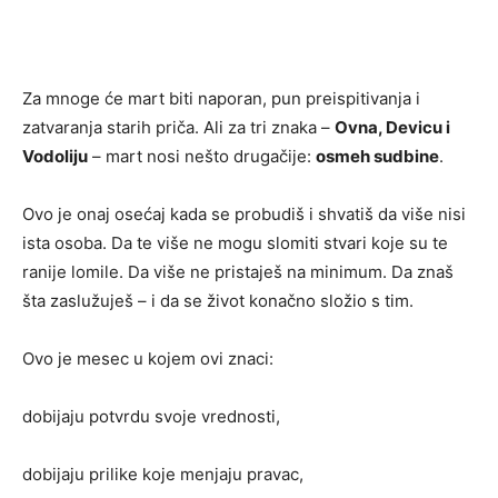
Za mnoge će mart biti naporan, pun preispitivanja i
zatvaranja starih priča. Ali za tri znaka –
Ovna, Devicu i
Vodoliju
– mart nosi nešto drugačije:
osmeh sudbine
.
Ovo je onaj osećaj kada se probudiš i shvatiš da više nisi
ista osoba. Da te više ne mogu slomiti stvari koje su te
ranije lomile. Da više ne pristaješ na minimum. Da znaš
šta zaslužuješ – i da se život konačno složio s tim.
Ovo je mesec u kojem ovi znaci:
dobijaju potvrdu svoje vrednosti,
dobijaju prilike koje menjaju pravac,