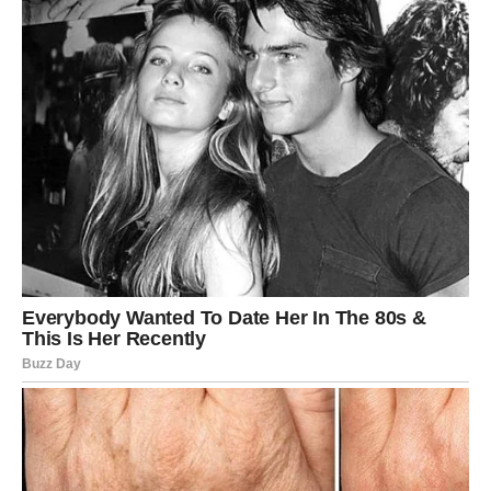
rešavanje papirologije koja je stajala,
završetak projekta koji donosi stabilnost,
ili osoba koja ti pruža pomoć u pravom trenutku.
Poruka sudbine za Devicu
Ne moraš sve sama.
Kad naučiš da primiš podršku, život počne da te
nagrađuje brže.
VODOLIJA – NOVA ERA, NOVA