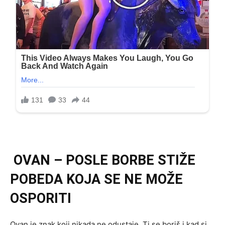
OVAN – POSLE BORBE STIŽE
POBEDA KOJA SE NE MOŽE
OSPORITI
Ovan je znak koji nikada ne odustaje. Ti se boriš i kad si