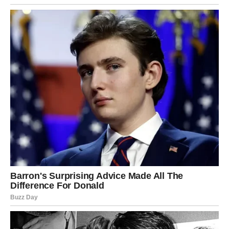
Ako si izašla iz teškog odnosa, mart ti vraća veru da
ljubav ne mora da bude napor.
U ovom mesecu tvoj kriterijum postaje jednostavan:
Ako mi donosi mir – to je moje. Ako mi donosi nemir –
nije.
Posao i finansije – konkretno
rešenje
Devica je znak koji ne voli prazna obećanja, i zato ćeš u
martu dobiti nešto što je opipljivo:
rezultat, rešenje, potpis, dogovor, završetak, potvrdu.
Moguće je:
nova ponuda ili dodatni prihod,