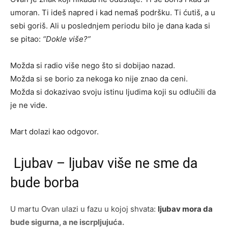
umoran. Ti ideš napred i kad nemaš podršku. Ti ćutiš, a u
sebi goriš. Ali u poslednjem periodu bilo je dana kada si
se pitao:
“Dokle više?”
Možda si radio više nego što si dobijao nazad.
Možda si se borio za nekoga ko nije znao da ceni.
Možda si dokazivao svoju istinu ljudima koji su odlučili da
je ne vide.
Mart dolazi kao odgovor.
Ljubav – ljubav više ne sme da
bude borba
U martu Ovan ulazi u fazu u kojoj shvata:
ljubav mora da
bude sigurna, a ne iscrpljujuća.