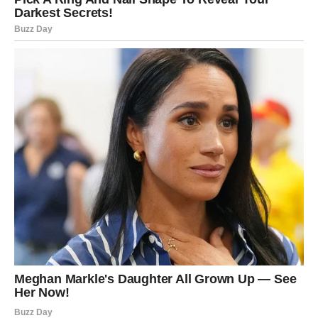
Mart dolazi da ti vrati ono što ti je falilo:
stabilnost
.
Ljubav – konačno jasno, bez igrica
U martu Device prestaju da se pitaju i počinju da znaju.
Ako si u vezi, odnos ide ka smirenju. Razgovori postaju
iskreniji. Partner počinje da shvata da tvoja ljubav nije
bučna – ali je najdublja.
Ako si slobodna, može se pojaviti osoba koja ti odgovara
upravo zato što ne donosi haos. To je neko ko ti unosi
mir, ko te ne zbunjuje, ko ti ne daje pola reči i pola
prisutnosti.