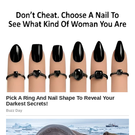
INTUICIJU
Škorpija novac ne dobija slučajno. Kod tebe sve ide kroz
energiju moći, odluke i preseke. I baš zato, prvi dani
marta mogu doneti neočekivani priliv kroz nešto što
deluje kao iznenadna promena – ali je zapravo
sudbinski
obrt
.
Kako može doći neočekivani novac?
ponuda za saradnju koju nisi planirao,
novac kroz partnerstvo (poslovno ili privatno),
dobit kroz nešto što si ranije ulagao (vreme, trud,
poznanstva),