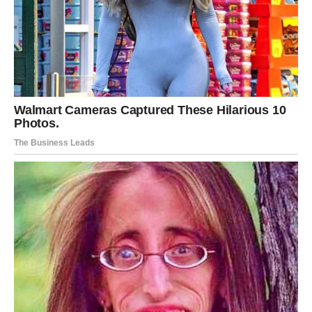
prilika da pređeš na bolji posao ili bolji dogovor,
projekat koji je dugo bio “mrtav” sada kreće da donosi
profit,
povrat uloženog – bukvalno i simbolično.
Karmička poruka za Jarca
Ne umanjuj ono što dolazi.
Jarac zna da kaže: “Ma nije to ništa.”
A jeste. Jer je to potvrda da si izdržao, ostao svoj, i nisi
prodao principe.
Savet
Ne deli svima planove. Jarac kad krene, treba da čuva
energiju od tuđih komentara. Neka rezultati govore.