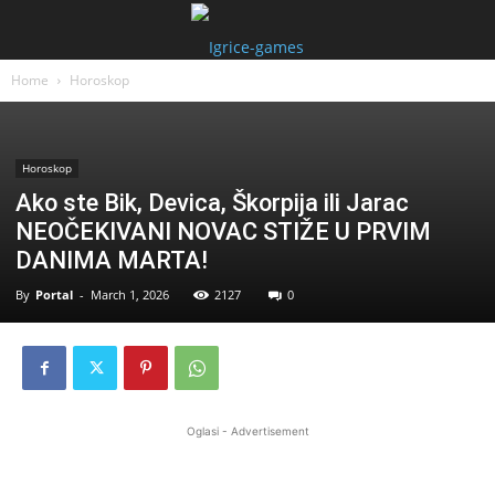
Home
Horoskop
Horoskop
Ako ste Bik, Devica, Škorpija ili Jarac
NEOČEKIVANI NOVAC STIŽE U PRVIM
DANIMA MARTA!
By
Portal
-
March 1, 2026
2127
0
Oglasi - Advertisement