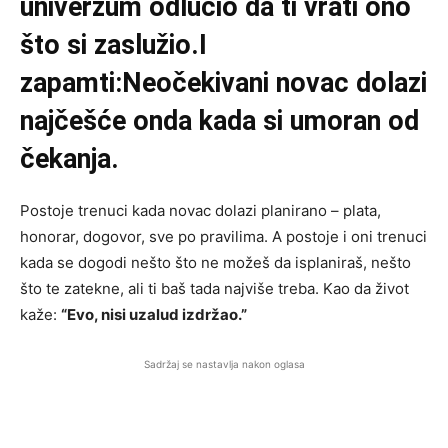
univerzum odlučio da ti vrati ono
što si zaslužio.I
zapamti:Neočekivani novac dolazi
najčešće onda kada si umoran od
čekanja.
Postoje trenuci kada novac dolazi planirano – plata,
honorar, dogovor, sve po pravilima. A postoje i oni trenuci
kada se dogodi nešto što ne možeš da isplaniraš, nešto
što te zatekne, ali ti baš tada najviše treba. Kao da život
kaže:
“Evo, nisi uzalud izdržao.”
Sadržaj se nastavlja nakon oglasa