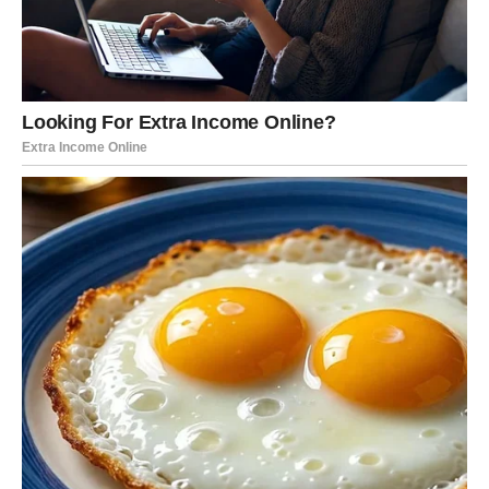
Savet
Ako ti se pojavi prilika, nemoj da je odbiješ iz straha da je
“previše dobro da bi bilo istinito”. Bik često sumnja kad
mu krene. A sada je poenta da
prihvatiš
.
DEVICA – FINANSIJSKA
NAGRADA ZA DISCIPLINU
Devica je znak koji najviše razmišlja o budžetu, planu,
sigurnosti. Ti znaš koliko košta mir. I zato si poslednjih
meseci verovatno bio oprezan, stezao troškove, vraćao
dugove, radio preko mere, ćutao i trpeo.
I sada dolazi period kada se sve to vraća.