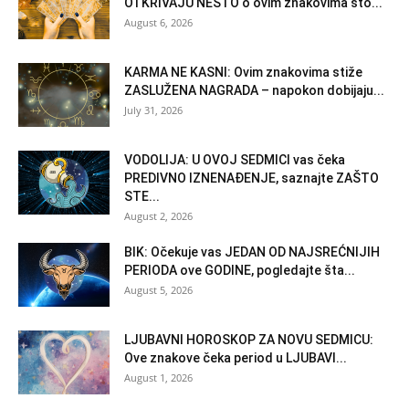
OTKRIVAJU NEŠTO o ovim znakovima što...
August 6, 2026
KARMA NE KASNI: Ovim znakovima stiže
ZASLUŽENA NAGRADA – napokon dobijaju...
July 31, 2026
VODOLIJA: U OVOJ SEDMICI vas čeka
PREDIVNO IZNENAĐENJE, saznajte ZAŠTO
STE...
August 2, 2026
BIK: Očekuje vas JEDAN OD NAJSREĆNIJIH
PERIODA ove GODINE, pogledajte šta...
August 5, 2026
LJUBAVNI HOROSKOP ZA NOVU SEDMICU:
Ove znakove čeka period u LJUBAVI...
August 1, 2026