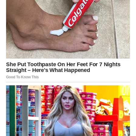
JARAC – KARMičKA ISPLATA
ZA SVE ŠTO SI PREĆUTAO I
IZRŽAO
Jarac je znak koji se ne oslanja na sreću. Ti se oslanjaš
na disciplinu. I zato ti je često izgledalo kao da se drugi
lakše provuku, a ti sve moraš teže. Ali početak marta
donosi energiju:
“Sada je red na tebe.”
Kako može doći neočekivani novac?
unapređenje ili ponuda koja donosi veću zaradu,
bonus, nagrada, priznanje,