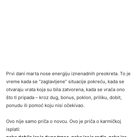
Prvi dani marta nose energiju iznenadnih preokreta. To je
vreme kada se “zaglavljene” situacije pokreću, kada se
otvaraju vrata koja su bila zatvorena, kada se vraća ono
što ti pripada – kroz dug, bonus, poklon, priliku, dobit,
ponudu ili pomoć koju nisi očekivao.
Ovo nije samo priča o novcu. Ovo je priča o karmičkoj
isplati: