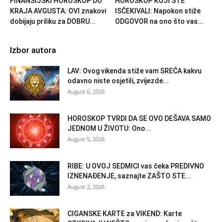
FINANSIJSKI HOROSKOP DO
HOROSKOP KOJI STE
KRAJA AVGUSTA: OVI znakovi
ISČEKIVALI: Napokon stiže
dobijaju priliku za DOBRU...
ODGOVOR na ono što vas...
Izbor autora
LAV: Ovog vikenda stiže vam SREĆA kakvu
odavno niste osjetili, zvijezde...
August 6, 2026
HOROSKOP TVRDI DA SE OVO DEŠAVA SAMO
JEDNOM U ŽIVOTU: Ono...
August 5, 2026
RIBE: U OVOJ SEDMICI vas čeka PREDIVNO
IZNENAĐENJE, saznajte ZAŠTO STE...
August 2, 2026
CIGANSKE KARTE za VIKEND: Karte