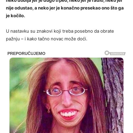
neko dobija jer je dugo trpeo, neko jer je radio, neko jer
nije odustao, a neko jer je konačno presekao ono što ga
je kočilo.
U nastavku su znakovi koji treba posebno da obrate
pažnju – i
kako
tačno novac može doći.