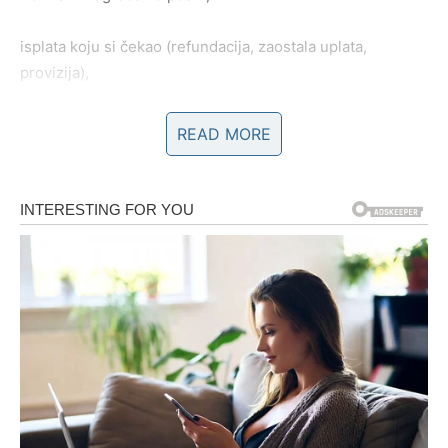
isplata koju si čekao (refundacija, zaostala uplata,
provizija),
ponuda “usput” – neko ti nudi dodatni posao ili saradnju,
READ MORE
dobit kroz porodicu (pomoć, poklon, podrška),
prilika da zaradiš kroz nešto što već znaš i umeš, samo
što sada dobija vidljiv rezultat.
Šta je karmička poruka za Bika?
Ti si predugo nosio brigu u sebi. Previše si se ponašao
kao da moraš sve sam. Prvi dani marta ti poručuju:
“Ne moraš više da stežeš srce svaki put kad stigne
račun.”