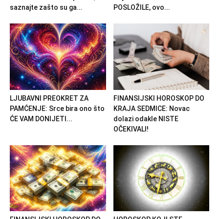
saznajte zašto su ga...
POSLOŽILE, ovo...
LJUBAVNI PREOKRET ZA
FINANSIJSKI HOROSKOP DO
PAMĆENJE: Srce bira ono što
KRAJA SEDMICE: Novac
ĆE VAM DONIJETI...
dolazi odakle NISTE
OČEKIVALI!