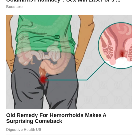
Ti si predugo davao više nego što si dobijao.
Početak marta donosi ravnotežu. I što je najlepše – to
dolazi na način koji ti prija:
konkretno i čisto
.
Savet
Ne troši odmah na sve što si odlagao. Devici je lako da
ode u “nadoknađivanje” – ali bolje je:
deo za sigurnost,
deo za sebe,
deo za plan koji dugo želiš.
ŠKORPIJA – NOVAC DOLAZI
KROZ PREOKRET, OBRT I