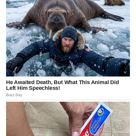
rešenje oko duga, kredita, isplate, nasledstva ili “papira”,
neočekivani kupac, narudžbina, prilika “iz vedra neba”.
Karmička poruka za Škorpiju
Ako si bio u fazi u kojoj si mislio: “Sve ja moram sam, niko
mi ne pomaže” – sada dolazi dokaz da nisi sam.
Ali… Škorpija mora da nauči da
prihvati
kad joj se pruži.
Savet
Slušaj intuiciju u prvim danima marta. Ako ti se nešto
učini “sumnjivo” – proveri. Ako ti se nešto učini “tačno” –
reaguj brzo. Škorpija često oseti pre nego što vidi.