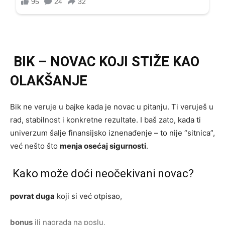
BIK – NOVAC KOJI STIŽE KAO
OLAKŠANJE
Bik ne veruje u bajke kada je novac u pitanju. Ti veruješ u
rad, stabilnost i konkretne rezultate. I baš zato, kada ti
univerzum šalje finansijsko iznenađenje – to nije “sitnica”,
već nešto što
menja osećaj sigurnosti
.
Kako može doći neočekivani novac?
povrat duga
koji si već otpisao,
bonus
ili nagrada na poslu,