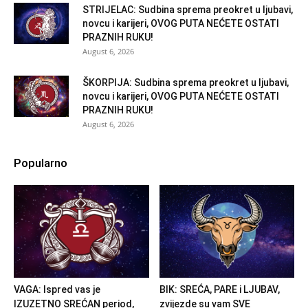
STRIJELAC: Sudbina sprema preokret u ljubavi,
novcu i karijeri, OVOG PUTA NEĆETE OSTATI
PRAZNIH RUKU!
August 6, 2026
ŠKORPIJA: Sudbina sprema preokret u ljubavi,
novcu i karijeri, OVOG PUTA NEĆETE OSTATI
PRAZNIH RUKU!
August 6, 2026
Popularno
VAGA: Ispred vas je
BIK: SREĆA, PARE i LJUBAV,
IZUZETNO SREĆAN period,
zvijezde su vam SVE