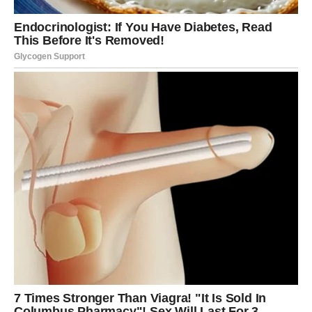
Kako može doći neočekivani novac?
povećanje prihoda
(čak i ako nije formalno, može biti
kroz dodatni zadatak),
iznenadni
honorar
, isplata, dodatak,
ponuda koja ti deluje mala, ali se pretvara u stabilan tok,
neko ti vraća uslugu ili ti “otvara vrata” (preporuka,
kontakt, prilika),
novac dolazi kroz rešavanje papira, dokumenata,
administracije (ono što je stajalo sada se završava).
Karmička poruka za Devicu