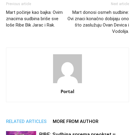
Previous article
Next article
Mart počinje kao bajka: Ovim
Mart donosi osmeh sudbine:
znacima sudbina briše sve
Ovi znaci konačno dobijaju ono
loše Ribe Bik Jarac i Rak.
što zaslužuju Ovan Devica i
Vodolija.
Portal
RELATED ARTICLES
MORE FROM AUTHOR
RIBE: Sudbina sprema preokret u