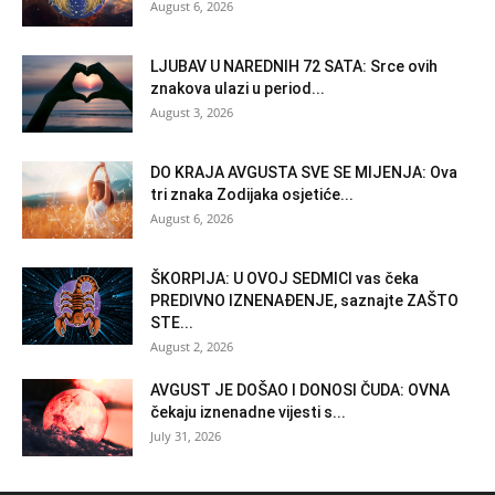
August 6, 2026
LJUBAV U NAREDNIH 72 SATA: Srce ovih
znakova ulazi u period...
August 3, 2026
DO KRAJA AVGUSTA SVE SE MIJENJA: Ova
tri znaka Zodijaka osjetiće...
August 6, 2026
ŠKORPIJA: U OVOJ SEDMICI vas čeka
PREDIVNO IZNENAĐENJE, saznajte ZAŠTO
STE...
August 2, 2026
AVGUST JE DOŠAO I DONOSI ČUDA: OVNA
čekaju iznenadne vijesti s...
July 31, 2026