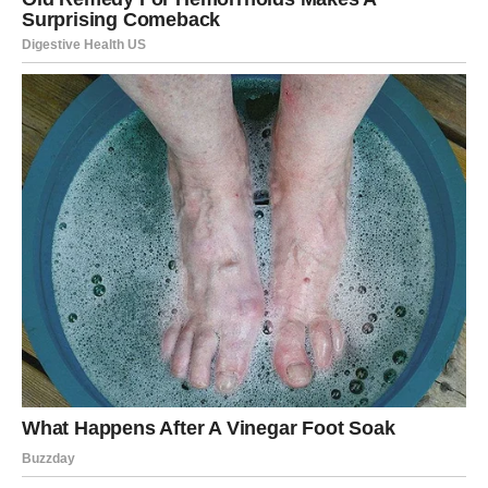
ŠKORPIJA
Škorpija danas oseća
snažnu strast i emotivnu dubinu
.
Ako ste u vezi, emocije su intenzivne – može doći do
ljubomore, ali i do izuzetne bliskosti. Iskrenost je ključ.
Slobodne Škorpije privlače osobe koje nose misteriju.
Ovo je dan za duboke poglede, snažnu hemiju i osećaj da
se nešto važno rađa. Površni odnosi vas danas ne
zanimaju.
STRELAC
Strelac danas balansira između potrebe za slobodom i
želje za emotivnom povezanošću. Ako ste u vezi,
razgovor o budućnosti može vas dodatno zbližiti, ali samo