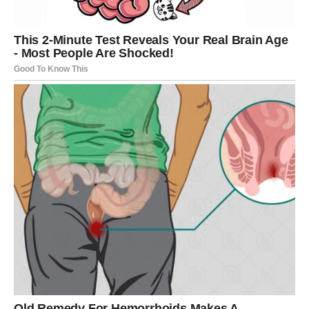
analizirati svaku sitnicu – ponekad je dovoljno samo
osećati. Partner može biti zbunjen vašom povučenošću.
Slobodne Device mogu biti iznenađene osobom koja ne
odgovara njihovim planovima, ali im budi snažne emocije.
Ovo je dan kada se ruše kriterijumi, a srce preuzima
vođstvo.
VAGA
Vaga danas traži
ravnotežu između srca i razuma
. Ako
ste u vezi, ovo je dan lepih razgovora, pomirenja i
vraćanja harmonije. Partner pokazuje spremnost na
kompromis, što vam mnogo znači.
Slobodne Vage mogu imati susret koji deluje sudbinski –
neko ko vas odmah razume i sa kim razgovor teče
prirodno. Ljubav danas dolazi tiho, bez drame, ali sa
dubokim osećajem pripadnosti.