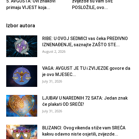
5. AVGUSTA: Ovi znakovi
zvijezde su vam SVE
primaju VIJEST koja...
POSLOŽILE, ovo...
Izbor autora
RIBE: U OVOJ SEDMICI vas čeka PREDIVNO
IZNENAĐENJE, saznajte ZAŠTO STE...
August 2, 2026
VAGA: AVGUST JE TU i ZVIJEZDE govore da
je ovo MJESEC...
July 31, 2026
LJUBAV U NAREDNIH 72 SATA: Jedan znak
će plakati OD SREĆE!
July 31, 2026
BLIZANCI: Ovog vikenda stiže vam SREĆA
kakvu odavno niste osjetili, zvijezde...