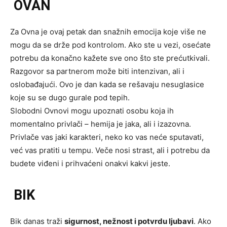
OVAN
Za Ovna je ovaj petak dan snažnih emocija koje više ne
mogu da se drže pod kontrolom. Ako ste u vezi, osećate
potrebu da konačno kažete sve ono što ste prećutkivali.
Razgovor sa partnerom može biti intenzivan, ali i
oslobađajući. Ovo je dan kada se rešavaju nesuglasice
koje su se dugo gurale pod tepih.
Slobodni Ovnovi mogu upoznati osobu koja ih
momentalno privlači – hemija je jaka, ali i izazovna.
Privlače vas jaki karakteri, neko ko vas neće sputavati,
već vas pratiti u tempu. Veče nosi strast, ali i potrebu da
budete viđeni i prihvaćeni onakvi kakvi jeste.
BIK
Bik danas traži
sigurnost, nežnost i potvrdu ljubavi
. Ako