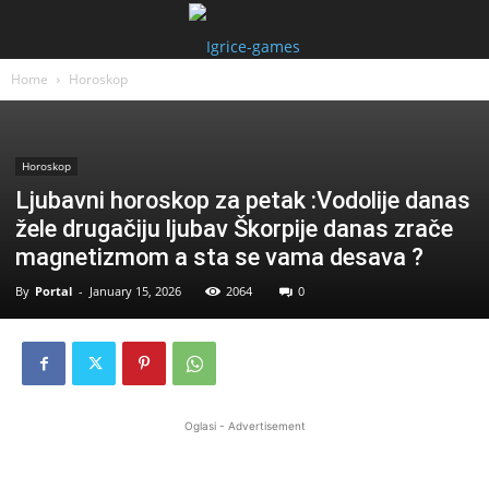
Home
Horoskop
Horoskop
Ljubavni horoskop za petak :Vodolije danas
žele drugačiju ljubav Škorpije danas zrače
magnetizmom a sta se vama desava ?
By
Portal
-
January 15, 2026
2064
0
Oglasi - Advertisement