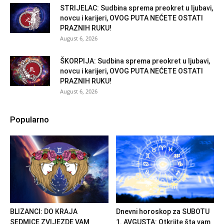
STRIJELAC: Sudbina sprema preokret u ljubavi,
novcu i karijeri, OVOG PUTA NEĆETE OSTATI
PRAZNIH RUKU!
August 6, 2026
ŠKORPIJA: Sudbina sprema preokret u ljubavi,
novcu i karijeri, OVOG PUTA NEĆETE OSTATI
PRAZNIH RUKU!
August 6, 2026
Popularno
BLIZANCI: DO KRAJA
Dnevni horoskop za SUBOTU
SEDMICE ZVIJEZDE VAM
1. AVGUSTA: Otkrijte šta vam