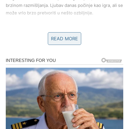
brzinom razmišljanja. Ljubav danas počinje kao igra, ali se
može vrlo brzo pretvoriti u nešto ozbiljnije.
RAK
READ MORE
Rak danas oseća
svaku emociju pojačano
. Ako ste u vezi,
ovo je idealan dan za emotivno zbližavanje, razgovore o
prošlosti i budućnosti. Partner može pokazati ranjivost
koja vas dodatno povezuje.
Slobodni Rakovi mogu dobiti poruku ili poziv koji ih vraća
u prošlost. Pitanje je – da li ste spremni da ponovo
otvorite to poglavlje? Intuicija vam danas jasno govori šta
je ispravno. Ljubav za Raka danas znači sigurnost, toplinu
i osećaj doma.
LAV