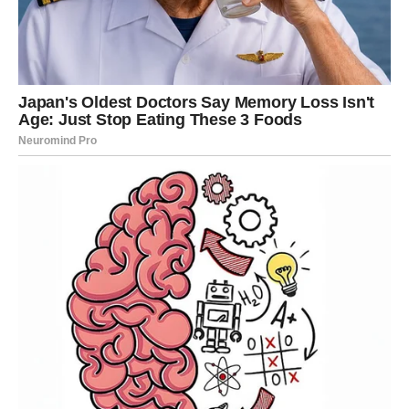
Lav danas ponovo dolazi u fokus kada je ljubav u pitanju.
Ako ste u vezi, partner primećuje vaš trud, vašu toplinu i
vašu želju da odnos podignete na viši nivo. Ovo je dan
priznanja, komplimenata i lepih gestova.
Slobodni Lavovi zrače harizmom – gde god da se pojave,
privlače poglede. Moguće je novo poznanstvo koje
počinje vrlo strastveno. Ipak, Lav danas traži više od
avanture – traži nekoga ko će umeti da stoji uz njega i u
senci i na svetlu.
DEVICA
Device danas pokušavaju da razumeju svoje emocije, ali
srce traži spontanu reakciju. Ako ste u vezi, nemojte