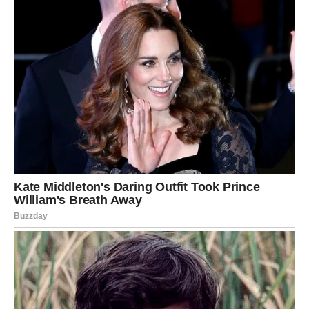
Vodolija danas traži
mentalnu i emotivnu povezanost
.
Ako ste u vezi, važno je da partner razume vašu potrebu
za slobodom. Razgovor može doneti novo razumevanje.
Slobodne Vodolije mogu biti iznenađene porukom ili
susretom koji počinje kao prijateljstvo, ali ima potencijal
da preraste u nešto više. Ljubav danas dolazi
neočekivano.
RIBE
Ribe danas osećaju ljubav najdublje. Ako ste u vezi, ovo
je savršen dan za romantiku, nežne reči i bliskost.
Partner vam pokazuje koliko mu značite.
Slobodne Ribe mogu doživeti emotivan susret koji ih
vraća veri u ljubav. Ovo je dan kada se snovi i realnost
mogu spojiti. Slušajte srce – danas vas vodi tačno tamo