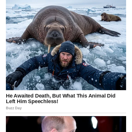
ako ste iskreni.
Slobodni Strelčevi mogu upoznati osobu koja deli njihove
ideale, ljubav prema životu i avanturi. Ljubav danas dolazi
kroz iskrenost, smeh i osećaj da možete biti svoji bez
maski.
JARAC
Jarac danas pokazuje ljubav kroz dela. Ako ste u vezi,
partner oseća vašu posvećenost i stabilnost. Ovo je dan
kada se donose ozbiljne odluke – zajednički planovi,
razgovori o budućnosti.
Slobodni Jarčevi mogu započeti odnos koji deluje mirno,
ali ima snažan potencijal. Ovo je ljubav koja raste polako,
ali sigurno.
VODOLIJA