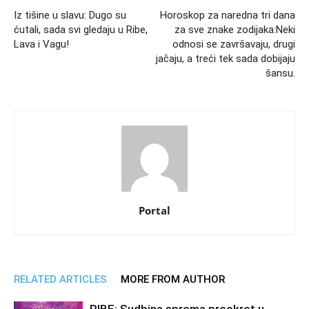
Iz tišine u slavu: Dugo su
Horoskop za naredna tri dana
ćutali, sada svi gledaju u Ribe,
za sve znake zodijaka:Neki
Lava i Vagu!
odnosi se završavaju, drugi
jačaju, a treći tek sada dobijaju
šansu.
Portal
RELATED ARTICLES
MORE FROM AUTHOR