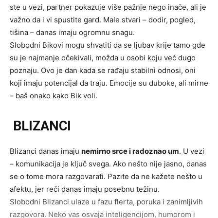
ste u vezi, partner pokazuje više pažnje nego inače, ali je
važno da i vi spustite gard. Male stvari – dodir, pogled,
tišina – danas imaju ogromnu snagu.
Slobodni Bikovi mogu shvatiti da se ljubav krije tamo gde
su je najmanje očekivali, možda u osobi koju već dugo
poznaju. Ovo je dan kada se rađaju stabilni odnosi, oni
koji imaju potencijal da traju. Emocije su duboke, ali mirne
– baš onako kako Bik voli.
BLIZANCI
Blizanci danas imaju
nemirno srce i radoznao um
. U vezi
– komunikacija je ključ svega. Ako nešto nije jasno, danas
se o tome mora razgovarati. Pazite da ne kažete nešto u
afektu, jer reči danas imaju posebnu težinu.
Slobodni Blizanci ulaze u fazu flerta, poruka i zanimljivih
razgovora. Neko vas osvaja inteligencijom, humorom i