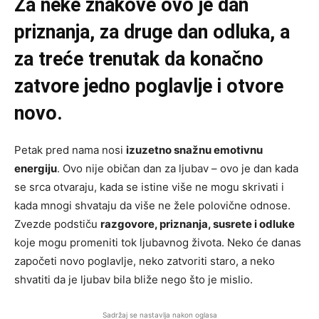
Za neke znakove ovo je dan
priznanja, za druge dan odluka, a
za treće trenutak da konačno
zatvore jedno poglavlje i otvore
novo.
Petak pred nama nosi
izuzetno snažnu emotivnu
energiju
. Ovo nije običan dan za ljubav – ovo je dan kada
se srca otvaraju, kada se istine više ne mogu skrivati i
kada mnogi shvataju da više ne žele polovične odnose.
Zvezde podstiču
razgovore, priznanja, susrete i odluke
koje mogu promeniti tok ljubavnog života. Neko će danas
započeti novo poglavlje, neko zatvoriti staro, a neko
shvatiti da je ljubav bila bliže nego što je mislio.
Sadržaj se nastavlja nakon oglasa