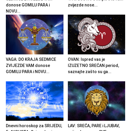
donose GOMILU PARA i
zvijezde nose...
NOVU...
VAGA: DO KRAJA SEDMICE
OVAN: Ispred vas je
ZVIJEZDE VAM donose
IZUZETNO SREĆAN period,
GOMILU PARA i NOVU...
saznajte zašto su ga...
Dnevni horoskop za SRIJEDU,
LAV: SREĆA, PARE i LJUBAV,