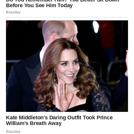
Emocije su duboke, snažne i intenzivne. Ova tri dana
mogu doneti
veliku strast, ali i iskušenja
. Pokušajte da ne
kontrolišete sve – pustite da se stvari odvijaju prirodno.
Ljubavno su moguća velika priznanja, ali i suočavanje sa
sopstvenim strahovima. Poslovno, intuicija vas vodi ka
pravoj odluci. Treći dan donosi preokret i osećaj
unutrašnje moći.
STRELAC
Očekujte iznenađenja. Planovi se mogu menjati u
poslednjem trenutku, ali upravo to vam donosi sreću.
Ljubav dolazi kroz iskren razgovor ili neočekivan susret.
Slobodni Strelčevi mogu upoznati osobu koja ih inspiriše
i budi zaboravljenu radost.
Finansije su stabilne, ali izbegavajte impulsivne troškove.