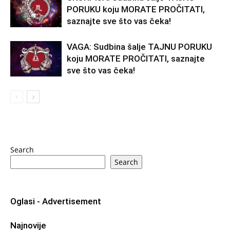
PORUKU koju MORATE PROČITATI,
saznajte sve što vas čeka!
VAGA: Sudbina šalje TAJNU PORUKU
koju MORATE PROČITATI, saznajte
sve što vas čeka!
Search
Search
Oglasi - Advertisement
Najnovije