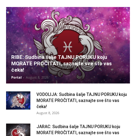
RIBE: Sudbina šalje TAJNU PORUKU koju
MORATE PROČITATI, saznajte sve što vas
čeka!
Portal
-
August 8, 2026
VODOLIJA: Sudbina šalje TAJNU PORUKU koju
MORATE PROČITATI, saznajte sve što vas
čeka!
August 8, 2026
JARAC: Sudbina šalje TAJNU PORUKU koju
MORATE PROČITATI, saznajte sve što vas