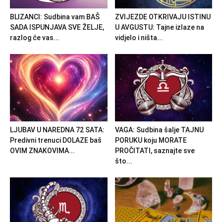
BLIZANCI: Sudbina vam BAŠ
ZVIJEZDE OTKRIVAJU ISTINU
SADA ISPUNJAVA SVE ŽELJE,
U AVGUSTU: Tajne izlaze na
razlog će vas...
vidjelo i ništa...
LJUBAV U NAREDNA 72 SATA:
VAGA: Sudbina šalje TAJNU
Predivni trenuci DOLAZE baš
PORUKU koju MORATE
OVIM ZNAKOVIMA...
PROČITATI, saznajte sve
što...