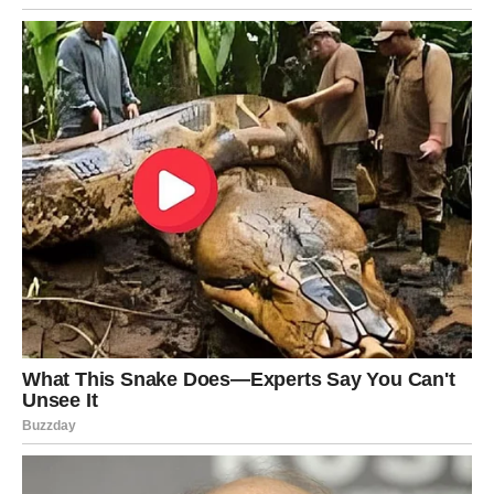
Treći dan donosi optimizam, dobru vest i osećaj slobode.
JARAC
Ovo su
dani istine i karmičkih nagrada
. Shvatate koliko
ste jaki i koliko ste toga izdržali. Neko vam pokazuje
poštovanje koje ste odavno zaslužili.
Ljubavno – stabilnost ili konačna odluka da se više ne
vraćate na staro. Poslovno su moguće važne vesti, potpis
ili razgovor koji menja vašu budućnost. Treći dan donosi
ponos i unutrašnji mir.
VODOLIJA
Nemir, ideje i želja za promenom obeležavaju naredna tri
dana. Imaćete osećaj da morate nešto da promenite – i