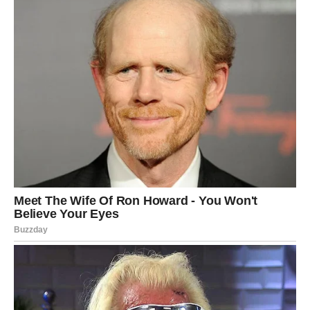
bićete u pravu. Ljubavno – neko vas može iznenaditi
ponašanjem, ali to vas tera da jasnije sagledate šta želite.
Poslovno, nova ideja ili kontakt može imati dugoročan
značaj. Treći dan donosi jasnoću i osećaj lične slobode.
RIBE
Za vas su ovo
magijski i emotivno snažni dani
. Ljubav je
u prvom planu – mnoge Ribe osećaju da se sudbina
pokreće u njihovu korist. Slobodni mogu započeti
romantičnu priču, dok zauzeti produbljuju vezu.
Intuicija vam je izuzetno jaka – verujte sebi. Treći dan
donosi mir, nežnost i osećaj ispunjenja kakav dugo niste
osetili.