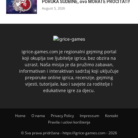
PORUKA SUDBINE, ovo MORATE PROČITATI!
August 5, 2026
igrice-games.com je regionalni gejming portal
koji okuplja sve ljubitelje igrica, bez obzira na
uzrast. Naša misija je da pružimo zabavan,
informativan i interaktivan sadržaj koji uključuje
preporuke online igrica, recenzije, gejming
vijesti, tutorijale, kao i savjete za roditelje i
edukativne igre za djecu.
Home
O nama
Privacy Policy
Impressum
Kontakt
Pravila i uslovi korištenja
© Sva prava pridržana - https://igrice-games.com - 2026