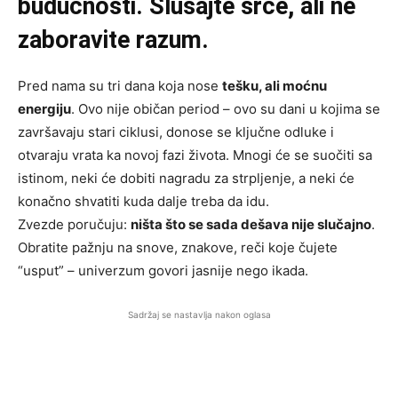
budućnosti. Slušajte srce, ali ne
zaboravite razum.
Pred nama su tri dana koja nose
tešku, ali moćnu
energiju
. Ovo nije običan period – ovo su dani u kojima se
završavaju stari ciklusi, donose se ključne odluke i
otvaraju vrata ka novoj fazi života. Mnogi će se suočiti sa
istinom, neki će dobiti nagradu za strpljenje, a neki će
konačno shvatiti kuda dalje treba da idu.
Zvezde poručuju:
ništa što se sada dešava nije slučajno
.
Obratite pažnju na snove, znakove, reči koje čujete
“usput” – univerzum govori jasnije nego ikada.
Sadržaj se nastavlja nakon oglasa