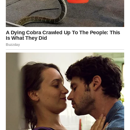
vam otkrije istinu. Ljubav je strastvena, ali i intenzivna –
emocije se rasplamsavaju, ali pazite na ljubomoru.
Na poslovnom planu moguće je priznanje, pohvala ili
važan razgovor sa autoritetom. Nemojte reagovati iz ega
– smirenost vam donosi pobedu. Treći dan donosi osećaj
lične snage i samopouzdanja.
DEVICA
Naredna tri dana donose vam potrebu za
povlačenjem i
analizom
. Umorni ste od previše odgovornosti i želite
jasne odgovore. Ljubavno – ili se odnos produbljuje
iskrenim razgovorom, ili shvatate da je vreme da pustite
ono što vas iscrpljuje.
Na poslu obratite pažnju na detalje – jedna mala stvar
može doneti veliku prednost. Treći dan donosi