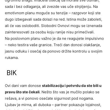
ogromnu snagu. Imaćete osećaj da morate sve odmah,
sada i bez odlaganja, ali zvezde vas uče strpljenju. Na
emotivnom planu moguće su tenzije – razgovor koji ste
dugo izbegavali sada dolazi na red. Istina može zaboleti,
ali će vas osloboditi. Slobodni Ovnovi mogu se iznenada
zainteresovati za osobu koju ranije nisu primećivali.
Na poslovnom planu važno je da ne reagujete impulsivno
– neko testira vaše granice. Treći dan donosi olakšanje,
jasnu odluku i osećaj da ponovo držite kontrolu u svojim
rukama.
BIK
Ovi dani vam donose
stabilizaciju i potvrdu da ste bili u
pravu što ste čekali
. Nešto što vas je mučilo polako se
rešava, a vi ponovo osećate sigurnost pod nogama.
Ljubav je mirna, ali duboka – partner pokazuje lojalnost,