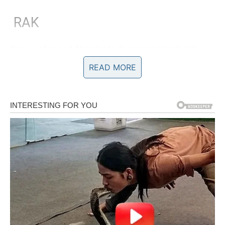
RAK
Ovo je vaš period. Naredna tri dana nose
emocionalno
olakšanje i potvrdu da niste uzalud verovali
. Ljubav
READ MORE
dolazi u prvi plan – zauzeti Rakovi jačaju odnos, dok
slobodni mogu doživeti sudbinski susret ili snažan
emotivni razgovor.
Porodični odnosi se popravljaju, a vi osećate da ponovo
imate oslonac. Intuicija vam je izuzetno jaka – slušajte je.
Treći dan donosi lepe vesti, osmeh i osećaj da ste tačno
tamo gde treba da budete.
LAV
Ovi dani vas stavljaju u
centar pažnje
, čak i ako to niste
planirali. Neko vas posmatra, procenjuje i sprema se da