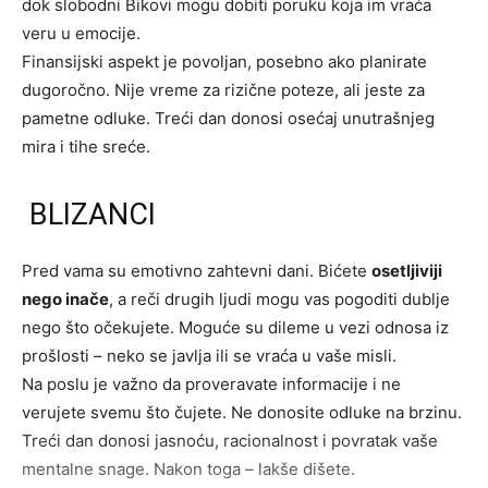
dok slobodni Bikovi mogu dobiti poruku koja im vraća
veru u emocije.
Finansijski aspekt je povoljan, posebno ako planirate
dugoročno. Nije vreme za rizične poteze, ali jeste za
pametne odluke. Treći dan donosi osećaj unutrašnjeg
mira i tihe sreće.
BLIZANCI
Pred vama su emotivno zahtevni dani. Bićete
osetljiviji
nego inače
, a reči drugih ljudi mogu vas pogoditi dublje
nego što očekujete. Moguće su dileme u vezi odnosa iz
prošlosti – neko se javlja ili se vraća u vaše misli.
Na poslu je važno da proveravate informacije i ne
verujete svemu što čujete. Ne donosite odluke na brzinu.
Treći dan donosi jasnoću, racionalnost i povratak vaše
mentalne snage. Nakon toga – lakše dišete.