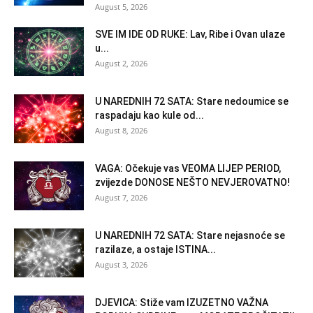
August 5, 2026
SVE IM IDE OD RUKE: Lav, Ribe i Ovan ulaze
u...
August 2, 2026
U NAREDNIH 72 SATA: Stare nedoumice se
raspadaju kao kule od...
August 8, 2026
VAGA: Očekuje vas VEOMA LIJEP PERIOD,
zvijezde DONOSE NEŠTO NEVJEROVATNO!
August 7, 2026
U NAREDNIH 72 SATA: Stare nejasnoće se
razilaze, a ostaje ISTINA...
August 3, 2026
DJEVICA: Stiže vam IZUZETNO VAŽNA