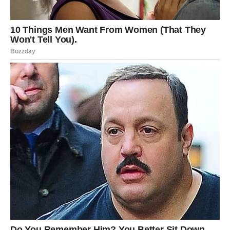
rasterećenje, lakši san i osećaj da ste doneli pravu
odluku.
VAGA
Vi ste u potrazi za mirom – i polako ga pronalazite. Ovi
dani donose
balans
, ali tek nakon iskrenog i hrabrog
razgovora. Ljubav zahteva jasnoću: ili ćete se boriti za
ono što želite, ili ćete shvatiti da je vreme da se okrenete
sebi.
Finansijski aspekt je stabilan, uz moguć manji, ali koristan
dobitak. Treći dan donosi emotivno olakšanje i osećaj da
ste skinuli teret sa srca.
ŠKORPIJA