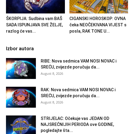
ŠKORPIJA: Sudbina vam BAŠ
CIGANSKI HOROSKOP: OVNA
SADA ISPUNJAVA SVE ŽELJE,
čeka NEOČEKIVANA VIJEST s
razlog će vas...
posla, RAK TONE U...
Izbor autora
RIBE: Nova sedmica VAM NOSI NOVAC i
SREĆU, zvijezde poručuju da...
August 8, 2026
RAK: Nova sedmica VAM NOSI NOVAC i
SREĆU, zvijezde poručuju da...
August 8, 2026
STRIJELAC: Očekuje vas JEDAN OD
NAJSREĆNIJIH PERIODA ove GODINE,
pogledajte šta...