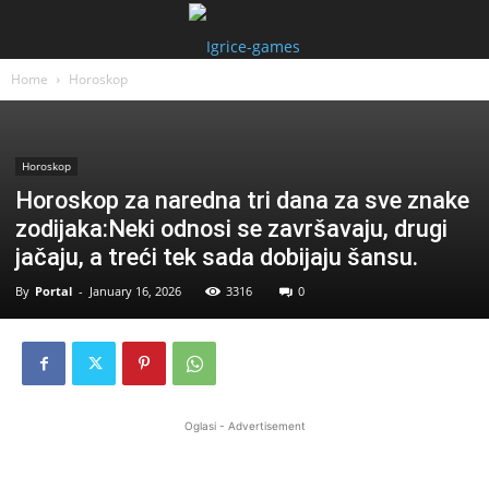
Home
Horoskop
Horoskop
Horoskop za naredna tri dana za sve znake
zodijaka:Neki odnosi se završavaju, drugi
jačaju, a treći tek sada dobijaju šansu.
By
Portal
-
January 16, 2026
3316
0
Oglasi - Advertisement