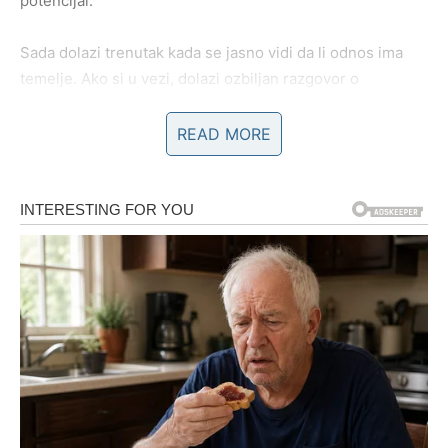
potencijal.
Sada dolazi trenutak kada se jasno vidi da li odnos ima
temelje. Ako si u vezi, dolazi ozbiljan razgovor o
budućnosti, o planovima i o tome da li se ide istim putem.
Ako si slobodan, pojavljuje se osoba koja nudi sigurnost i
READ MORE
stabilnost, bez igrica i nejasnih obećanja.
Razrešenje za Bika znači: biram ono što me smiruje, a ne
ono što me uznemirava.
Blizanci – Kraj sumnji i nagađanja
Blizanci su bili rastrzani između dve opcije, između
razuma i srca, između prošlosti i mogućeg novog
početka. U narednom periodu dolazi poruka ili susret koji
briše dilemu.