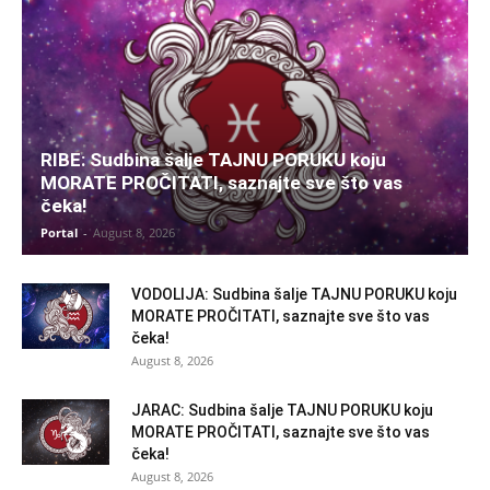
RIBE: Sudbina šalje TAJNU PORUKU koju
MORATE PROČITATI, saznajte sve što vas
čeka!
Portal
-
August 8, 2026
VODOLIJA: Sudbina šalje TAJNU PORUKU koju
MORATE PROČITATI, saznajte sve što vas
čeka!
August 8, 2026
JARAC: Sudbina šalje TAJNU PORUKU koju
MORATE PROČITATI, saznajte sve što vas
čeka!
August 8, 2026