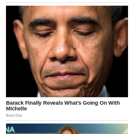
Vaga – Mir bez kompromisa
Vage su pokušavale da očuvaju harmoniju čak i kada su
bile povređene. U narednom periodu dolazi balans, ali ne
kroz ćutanje, već kroz iskrenost.
Može doći do izvinjenja, do povratka nekoga ko je shvatio
grešku, ali i do odluke da se prekine odnos koji nije imao
ravnotežu.
Razrešenje za Vagu znači: biram sebe bez osećaja
krivice.
Škorpija – Kraj tajni
Škorpije su osećale da nešto nije jasno. Intuicija te nije
varala. U narednom periodu istina izlazi na videlo.