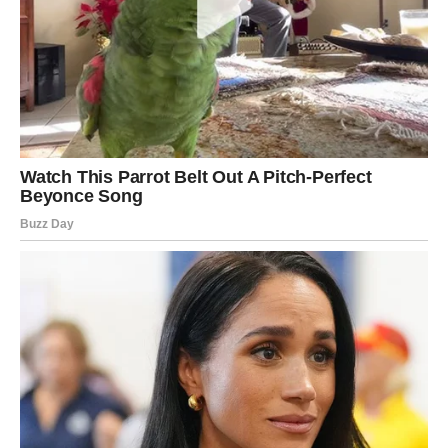
ispravnu odluku. Može biti prekid koji donosi olakšanje ili
priznanje koje vraća nadu.
Razrešenje za Vodoliju znači sloboda bez krivice.
Ribe – Mir u srcu
Ribe su najduže čekale. Sada dolazi trenutak kada osećaš
da znaš istinu bez potrebe za dokazima.
Može biti pomirenje, može biti novi početak, a može biti i
zatvaranje koje donosi suze, ali i mir.
Razrešenje za Ribe znači: srce više ne luta.