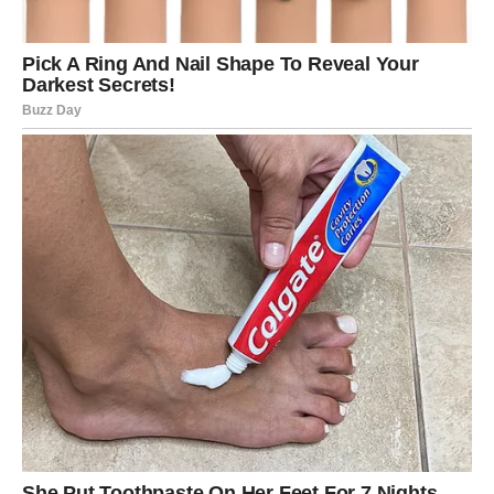
koja te je držala u neizvesnosti.
Razrešenje za Raka znači da više ne čekaš dokaz – već
biraš mir.
Lav – Vraćaš poštovanje u
ljubavi
Lavovi su možda osetili da su davali više nego što su
dobijali, ali su ćutali da bi sačuvali dostojanstvo. U
narednom periodu dolazi situacija u kojoj se jasno vidi
koliko vrediš.
Ako si u vezi, partner pokazuje konkretan korak napred ili
shvata da može da te izgubi. Ako si slobodan, dolazi
susret sa osobom koja te vidi kao prioritet, a ne opciju.