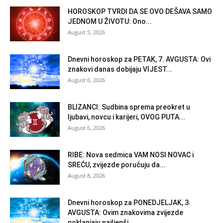
HOROSKOP TVRDI DA SE OVO DEŠAVA SAMO
JEDNOM U ŽIVOTU: Ono...
August 5, 2026
Dnevni horoskop za PETAK, 7. AVGUSTA: Ovi
znakovi danas dobijaju VIJEST...
August 6, 2026
BLIZANCI: Sudbina sprema preokret u
ljubavi, novcu i karijeri, OVOG PUTA...
August 6, 2026
RIBE: Nova sedmica VAM NOSI NOVAC i
SREĆU, zvijezde poručuju da...
August 8, 2026
Dnevni horoskop za PONEDJELJAK, 3.
AVGUSTA: Ovim znakovima zvijezde
poklanjaju najljepši...