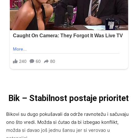
Bik – Stabilnost postaje prioritet
Bikovi su dugo pokušavali da održe ravnotežu i sačuvaju
ono što vredi. Možda si ćutao da bi izbegao konflikt,
možda si davao još jednu šansu jer si verovao u