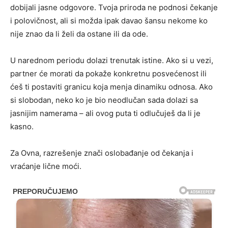
dobijali jasne odgovore. Tvoja priroda ne podnosi čekanje
i polovičnost, ali si možda ipak davao šansu nekome ko
nije znao da li želi da ostane ili da ode.
U narednom periodu dolazi trenutak istine. Ako si u vezi,
partner će morati da pokaže konkretnu posvećenost ili
ćeš ti postaviti granicu koja menja dinamiku odnosa. Ako
si slobodan, neko ko je bio neodlučan sada dolazi sa
jasnijim namerama – ali ovog puta ti odlučuješ da li je
kasno.
Za Ovna, razrešenje znači oslobađanje od čekanja i
vraćanje lične moći.