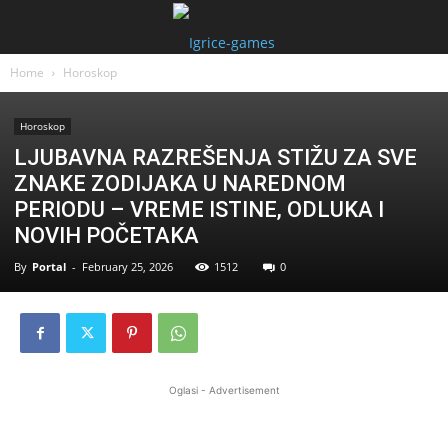
Home
Horoskop
Horoskop
LJUBAVNA RAZREŠENJA STIŽU ZA SVE
ZNAKE ZODIJAKA U NAREDNOM
PERIODU – VREME ISTINE, ODLUKA I
NOVIH POČETAKA
By
Portal
-
February 25, 2026
1512
0
Oglasi - Advertisement