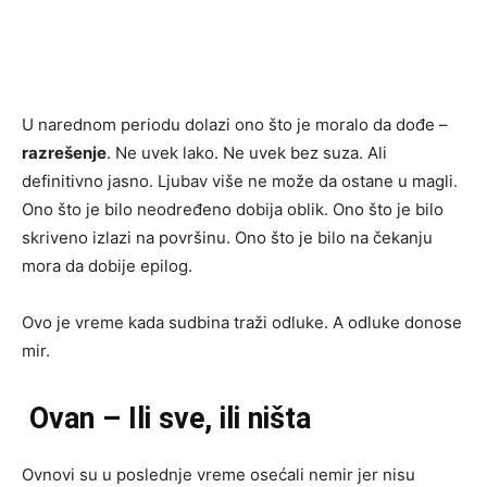
U narednom periodu dolazi ono što je moralo da dođe –
razrešenje
. Ne uvek lako. Ne uvek bez suza. Ali
definitivno jasno. Ljubav više ne može da ostane u magli.
Ono što je bilo neodređeno dobija oblik. Ono što je bilo
skriveno izlazi na površinu. Ono što je bilo na čekanju
mora da dobije epilog.
Ovo je vreme kada sudbina traži odluke. A odluke donose
mir.
Ovan – Ili sve, ili ništa
Ovnovi su u poslednje vreme osećali nemir jer nisu