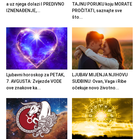
a uz njega dolazi I PREDIVNO
TAJNU PORUKU koju MORATE
IZNENAĐENJE,...
PROČITATI, saznajte sve
što...
Ljubavni horoskop za PETAK,
LJUBAV MIJENJA NJIHOVU
7. AVGUSTA: Zvijezde VODE
SUDBINU: Ovan, Vaga i Ribe
ove znakove ka...
očekuje novo životno...