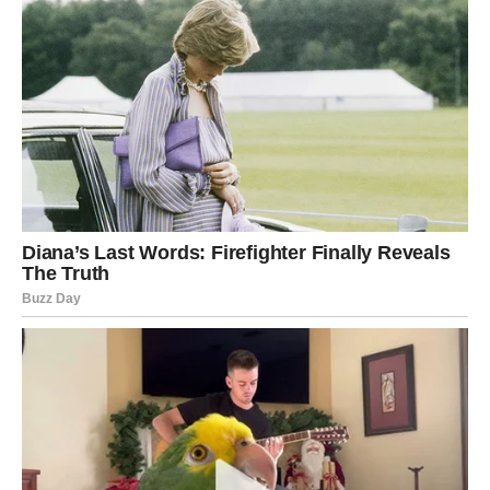
Razrešenje za Strelca znači: biram budućnost, a ne
uspomene.
Jarac – Ozbiljnost bez iluzije
Jarčevi dobijaju ono što su tražili – jasnoću i sigurnost.
Ako si u vezi, dolazi ozbiljan razgovor o planovima. Ako si
slobodan, neko pokazuje da želi stabilnost.
Razrešenje za Jarca znači kraj emotivne neizvesnosti.
Vodolija – Odluka koja oslobađa
Vodolije u narednom periodu donose iznenadnu, ali