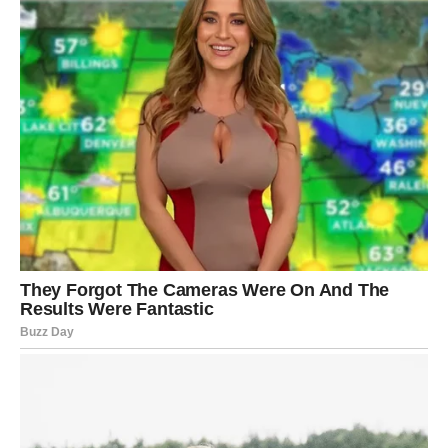
To može biti priznanje emocija, razotkrivanje nečega što
je bilo skriveno ili konačno zatvaranje odnosa koji je bio
pun sumnji.
Razrešenje za Škorpiju znači oslobađanje od iluzije.
Strelac – Nova ljubav ili novi
početak sa starom istinom
Strelčevi su u dilemi da li da se vrate staroj priči ili da
krenu napred. Naredni period donosi odgovor.
Može doći do susreta sa bivšom osobom, ali sada bez
idealizacije. Ili se pojavljuje nova osoba koja donosi sve
ono što je falilo ranije.