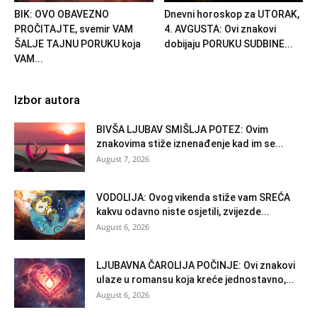
BIK: OVO OBAVEZNO
Dnevni horoskop za UTORAK,
PROČITAJTE, svemir VAM
4. AVGUSTA: Ovi znakovi
ŠALJE TAJNU PORUKU koja
dobijaju PORUKU SUDBINE...
VAM...
Izbor autora
BIVŠA LJUBAV SMIŠLJA POTEZ: Ovim
znakovima stiže iznenađenje kad im se...
August 7, 2026
VODOLIJA: Ovog vikenda stiže vam SREĆA
kakvu odavno niste osjetili, zvijezde...
August 6, 2026
LJUBAVNA ČAROLIJA POČINJE: Ovi znakovi
ulaze u romansu koja kreće jednostavno,...
August 6, 2026