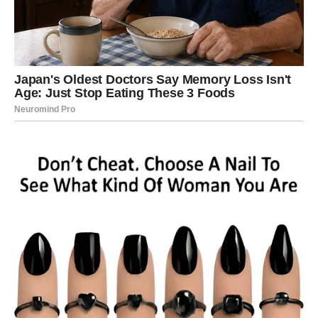
Ako si u vezi, razgovor koji si odlagao konačno se dešava
i donosi jasnoću. Ako si slobodan, neko iz prošlosti može
pokušati da se vrati – ali sada ti vidiš realnije nego ranije.
Razrešenje za Blizance znači kraj igre pretpostavki i
početak iskrene komunikacije.
Rak – Emotivno oslobađanje
Rakovi su najviše osećali teret neizgovorenih emocija.
Možda si čekao da neko pokaže da mu je stalo, možda si
se nadao da će situacija sama postati bolja.
U narednom periodu dolazi momenat kada se srce
rasterećuje. Može biti kroz pomirenje koje vraća toplinu i
sigurnost, ali može biti i kroz konačno puštanje osobe