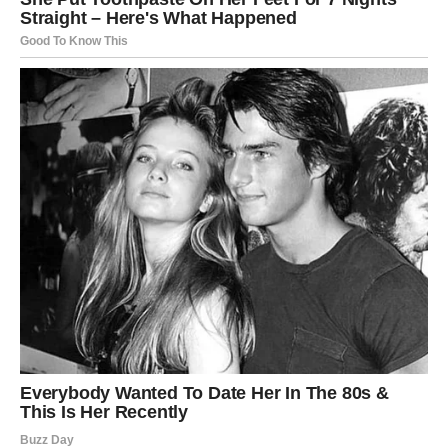
Razrešenje za Lava znači ljubav sa poštovanjem i
ravnotežom.
Devica – Definisanje odnosa
Device su analizirale svaku reč, svaki gest, svaku
promenu u ponašanju. U narednom periodu dolazi
razgovor koji donosi definiciju.
Ako si u vezi, odnos prelazi na stabilniji nivo. Ako si
slobodan, neko ti jasno daje do znanja da želi nešto
ozbiljno.
Razrešenje za Devicu znači da prestaješ da se pitaš „šta
ako“, jer dobijaš konkretan odgovor.