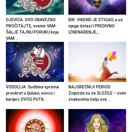
DJEVICA: OVO OBAVEZNO
BIK: VIKEND JE STIGAO, a uz
PROČITAJTE, svemir VAM
njega dolazi I PREDIVNO
ŠALJE TAJNU PORUKU koja
IZNENAĐENJE,...
VAM...
VODOLIJA: Sudbina sprema
NAJSREĆNIJI PERIOD:
preokret u ljubavi, novcu i
Zvijezde su se SLOŽILE – ovim
karijeri, OVOG PUTA...
znakovima šalju sve...