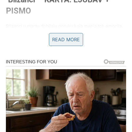
PISMO
Blizanci u martu dobijaju poruku koja menja tok emocija.
Moguće je priznanje, javljanje bivše ljubavi ili nova
READ MORE
romantična prilika.
Ako si u vezi, dolazi razgovor koji razjašnjava
nesigurnosti.
Poruka:
Ne ignoriši ono što ti srce govori.
Rak – KARTA: DOM +
VERENOST
Rakovi u martu razmišljaju o sigurnosti i stabilnosti. U