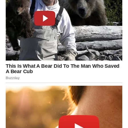
Ribe – KARTA: TUGA + SREĆA
Ribe zatvaraju emotivni ciklus. Nakon razočaranja dolazi
nova radost.
U ljubavi, neko pokazuje da mu je zaista stalo. Finansijski,
dolazi stabilizacija.
Poruka:
Posle kiše dolazi sunce.