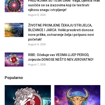
PRED NJIMA SU TEŠKI DANI: Vaga, Djevica i Rak
suočiće se sa izazovima koji će testirati
njihovu snagu i strpljenje!
August 8, 2026
ŽIVOTNE PROMJENE ČEKAJU STRIJELCA,
BLIZANCE I JARCA: Veliki preokreti donose
nove prilike, ostvarenje želja i potpuno novi
početak!
August 8, 2026
RIBE: Očekuje vas VEOMA LIJEP PERIOD,
zvijezde DONOSE NEŠTO NEVJEROVATNO!
August 7, 2026
Popularno