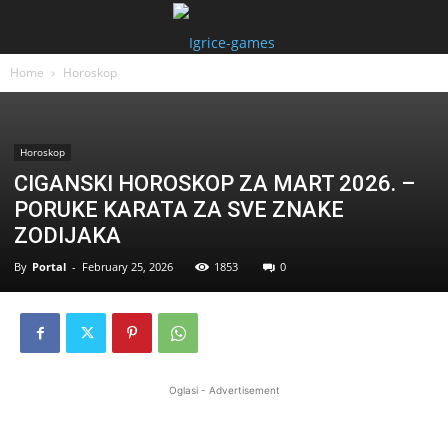
Home
Horoskop
Horoskop
CIGANSKI HOROSKOP ZA MART 2026. –
PORUKE KARATA ZA SVE ZNAKE
ZODIJAKA
By
Portal
-
February 25, 2026
1853
0
Oglasi - Advertisement