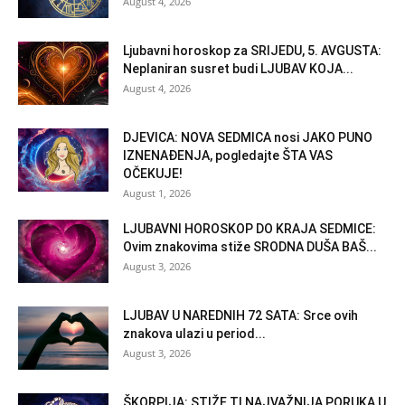
August 4, 2026
Ljubavni horoskop za SRIJEDU, 5. AVGUSTA:
Neplaniran susret budi LJUBAV KOJA...
August 4, 2026
DJEVICA: NOVA SEDMICA nosi JAKO PUNO
IZNENAĐENJA, pogledajte ŠTA VAS
OČEKUJE!
August 1, 2026
LJUBAVNI HOROSKOP DO KRAJA SEDMICE:
Ovim znakovima stiže SRODNA DUŠA BAŠ...
August 3, 2026
LJUBAV U NAREDNIH 72 SATA: Srce ovih
znakova ulazi u period...
August 3, 2026
ŠKORPIJA: STIŽE TI NAJVAŽNIJA PORUKA U