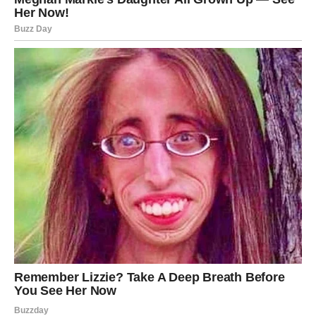
Vage u martu prolaze kroz emotivne oscilacije. Moguće
su sumnje, ali i pomirenje.
Ako si slobodan, neko ko te je povredio može pokušati da
se vrati.
Poruka:
Ne vraćaj se starim obrascima bez promene.
Škorpija – KARTA: SUDIJA +
NOVAC
Škorpije dobijaju pravdu. Ako si bio oštećen, dolazi
balans. Finansijski preokret je moguć.
U ljubavi, istina izlazi i donosi stabilnost ili kraj koji
oslobađa.