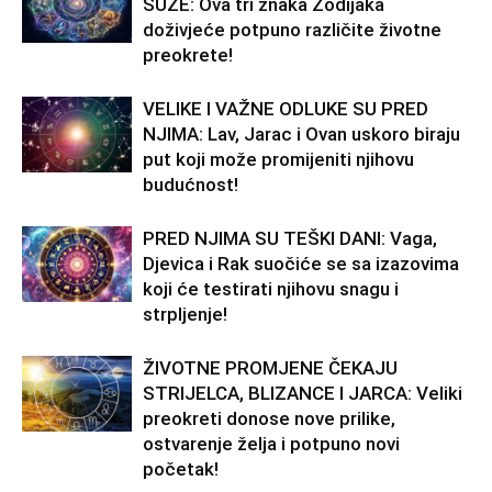
SUZE: Ova tri znaka Zodijaka
doživjeće potpuno različite životne
preokrete!
VELIKE I VAŽNE ODLUKE SU PRED
NJIMA: Lav, Jarac i Ovan uskoro biraju
put koji može promijeniti njihovu
budućnost!
PRED NJIMA SU TEŠKI DANI: Vaga,
Djevica i Rak suočiće se sa izazovima
koji će testirati njihovu snagu i
strpljenje!
ŽIVOTNE PROMJENE ČEKAJU
STRIJELCA, BLIZANCE I JARCA: Veliki
preokreti donose nove prilike,
ostvarenje želja i potpuno novi
početak!