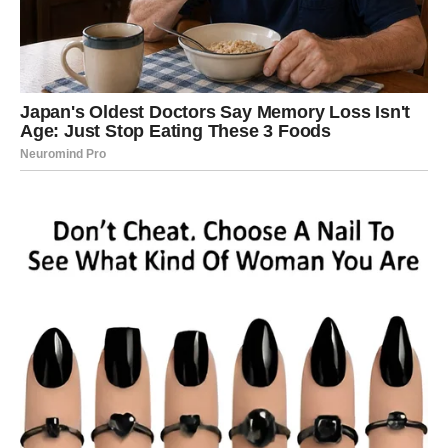
ljubavi, odnos može postati ozbiljniji. Moguće je
pomirenje ili učvršćivanje veze.
Ako si slobodan, dolazi osoba koja želi dugoročnu priču.
Poruka:
Tvoje srce traži sigurnost – i sada je može dobiti.
Lav – KARTA: OFICIR + SREĆA
Lavovima mart donosi autoritet i priznanje. U poslu dolazi
stabilnost ili napredovanje.
U ljubavi, partner pokazuje ozbiljnost. Slobodni Lavovi
mogu upoznati osobu koja je stabilna i jaka.
Poruka:
Vreme je da zauzmeš mesto koje ti pripada.