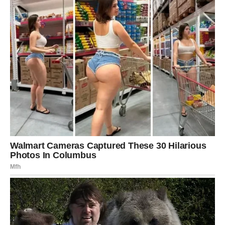
Jarčevi u martu dobijaju važnu vest. Može biti vezana za
posao, finansije ili ozbiljan emotivni razgovor.
Ljubav ulazi u stabilniju fazu.
Poruka:
Odgovor koji čekaš stiže.
Vodolija – KARTA:
IZNENAĐENJE + LJUBAV
Vodolije očekuje neočekivani obrt. Moguća je nova
romansa ili iznenadna poruka.
Poslovno, dolazi prilika koju nisi planirao.
Poruka:
Spremi se na pozitivno iznenađenje.