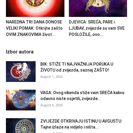
NAREDNA TRI DANA DONOSE
DJEVICA: SREĆA, PARE i
VELIKI POMAK: Otkrijte zašto
LJUBAV, zvijezde su vam SVE
OVIM ZNAKOVIMA život...
POSLOŽILE, ovo...
Izbor autora
BIK: STIŽE TI NAJVAŽNIJA PORUKA U
ŽIVOTU od zvijezda, saznaj ZAŠTO!
August 1, 2026
VAGA: Ovog vikenda stiže vam SREĆA kakvu
odavno niste osjetili, zvijezde...
August 6, 2026
ZVIJEZDE OTKRIVAJU ISTINU U AVGUSTU:
Tajne izlaze na vidjelo i ništa...