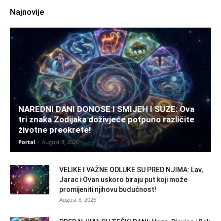
Najnovije
NAREDNI DANI DONOSE I SMIJEH I SUZE: Ova
tri znaka Zodijaka doživjeće potpuno različite
životne preokrete!
Portal
-
August 8, 2026
VELIKE I VAŽNE ODLUKE SU PRED NJIMA: Lav,
Jarac i Ovan uskoro biraju put koji može
promijeniti njihovu budućnost!
August 8, 2026