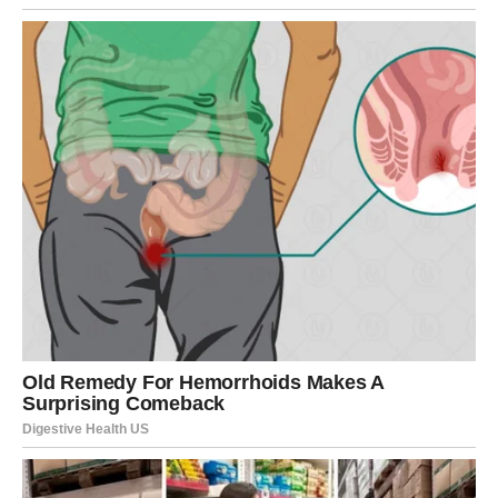
Poruka:
Karma radi u tvoju korist.
Strelac – KARTA: PUTOVANJE +
LJUBAV
Mart ti donosi pokret i nova poznanstva. Moguće je
putovanje ili susret sa osobom iz drugog mesta.
U ljubavi, nova energija briše staru tugu.
Poruka:
Ne zatvaraj vrata novim pričama.
Jarac – KARTA: PISMO +
NOVAC