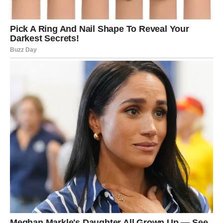
Devica – KARTA: NEPRIJATELJ
+ ISTINA
Device u martu razotkrivaju situaciju koja im je stvarala
nemir. Istina izlazi na videlo – i to donosi olakšanje.
U ljubavi, karta upozorava na iskren razgovor. Ako nešto
nije stabilno, mora se rešiti.
Poruka:
Bolje je znati istinu nego živeti u sumnji.
Vaga – KARTA: LJUBOMORA +
POMIRENJE