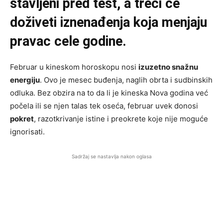
stavljeni pred test, a treći će
doživeti iznenađenja koja menjaju
pravac cele godine.
Februar u kineskom horoskopu nosi
izuzetno snažnu
energiju
. Ovo je mesec buđenja, naglih obrta i sudbinskih
odluka. Bez obzira na to da li je kineska Nova godina već
počela ili se njen talas tek oseća, februar uvek donosi
pokret
, razotkrivanje istine i preokrete koje nije moguće
ignorisati.
Sadržaj se nastavlja nakon oglasa