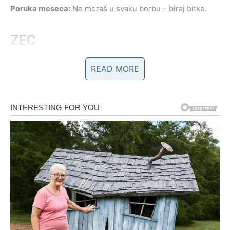
Poruka meseca:
Ne moraš u svaku borbu – biraj bitke.
ZEC
Februar vam donosi emotivnu osetljivost, ali i priliku za
READ MORE
izlečenje starih rana. Ovo je mesec povlačenja,
razmišljanja i donošenja odluka u tišini.
Ljubav:
Nežnost i razumevanje imaju prednost.
Poruka meseca:
Tvoja tišina ima snagu.
ZMAJ
Zmaj u februaru oseća snažan nalet sudbinske energije.
Ovo je mesec u kojem se stvari ubrzavaju – ponekad i
prebrzo. Promene dolaze bez upozorenja.