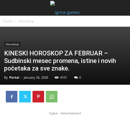
Home
Horoskop
Horoskop
KINESKI HOROSKOP ZA FEBRUAR –
Sudbinski mesec promena, istine i novih
početaka za sve znake.
By
Portal
-
January 26, 2026
4101
0
Oglasi - Advertisement