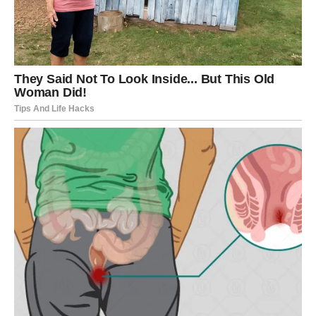
Ljubav:
Iznenadan susret ili preokret u odnosu.
Poruka meseca:
Prihvati promenu – ona te vodi napred.
ZMIJA
Februar vam donosi duboke uvide i važne spoznaje.
Intuicija vam je izuzetno jaka, ali morate slušati unutrašnji
glas, ne tuđe savete.
Ljubav:
Tajne emocije izlaze na videlo.
Poruka meseca:
Istina je tvoja zaštita.
KONJ
Ovo je mesec akcije, ali i umora. Previše obaveza može
vas iscrpeti ako ne usporite. Februar vas uči ravnoteži.