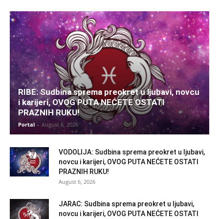
RIBE: Sudbina sprema preokret u ljubavi, novcu
i karijeri, OVOG PUTA NEĆETE OSTATI
PRAZNIH RUKU!
Portal
-
August 6, 2026
VODOLIJA: Sudbina sprema preokret u ljubavi,
novcu i karijeri, OVOG PUTA NEĆETE OSTATI
PRAZNIH RUKU!
August 6, 2026
JARAC: Sudbina sprema preokret u ljubavi,
novcu i karijeri, OVOG PUTA NEĆETE OSTATI