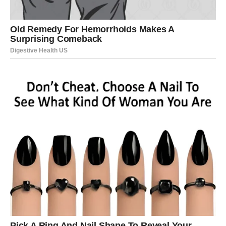
Ljubav:
Potreba za slobodom i iskrenošću.
Poruka meseca:
Ne moraš stalno da juriš.
KOZA (OVCA)
Februar donosi emotivnu dubinu i potrebu za sigurnošću.
Moguće je razočaranje ako očekujete previše od drugih.
Ljubav:
Vreme je da postavite granice.
Poruka meseca:
Čuvaj sebe – to nije sebičnost.
MAJMUN
Pred vama je dinamičan mesec pun prilika, ali i rizika.
Februar testira vašu sposobnost da balansirate između