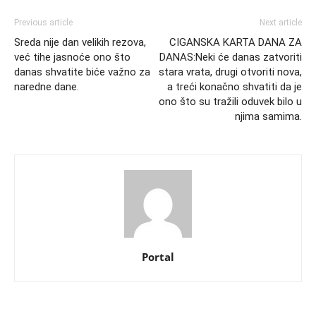
Previous article
Next article
Sreda nije dan velikih rezova,
CIGANSKA KARTA DANA ZA
već tihe jasnoće ono što
DANAS:Neki će danas zatvoriti
danas shvatite biće važno za
stara vrata, drugi otvoriti nova,
naredne dane.
a treći konačno shvatiti da je
ono što su tražili oduvek bilo u
njima samima.
Portal