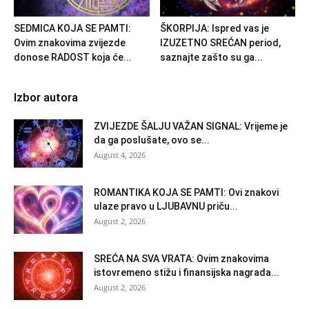
SEDMICA KOJA SE PAMTI:
ŠKORPIJA: Ispred vas je
Ovim znakovima zvijezde
IZUZETNO SREĆAN period,
donose RADOST koja će...
saznajte zašto su ga...
Izbor autora
ZVIJEZDE ŠALJU VAŽAN SIGNAL: Vrijeme je
da ga poslušate, ovo se...
August 4, 2026
ROMANTIKA KOJA SE PAMTI: Ovi znakovi
ulaze pravo u LJUBAVNU priču...
August 2, 2026
SREĆA NA SVA VRATA: Ovim znakovima
istovremeno stižu i finansijska nagrada...
August 2, 2026