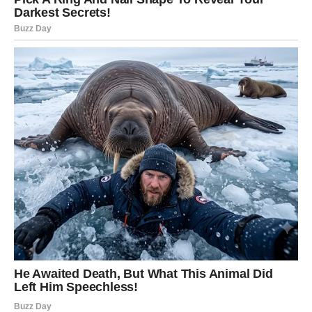
igre i odgovornosti.
Ljubav:
Flert i neočekivani kontakti.
Poruka meseca:
Pametna odluka vredi više od brze.
PETAO
Februar vas suočava sa realnošću. Neke stvari više ne
možete ignorisati. Ovo je mesec razjašnjenja i preseka.
Ljubav:
Istina jača odnos – čak i ako boli.
Poruka meseca:
Jasnoća donosi mir.
PAS