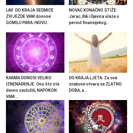
LAV: DO KRAJA SEDMICE
NOVAC KONAČNO STIŽE:
ZVIJEZDE VAM donose
Jarac, Bik i Djevica ulaze u
GOMILU PARA i NOVU...
period finansijskog...
KARMA DONOSI VELIKO
DO KRAJA LJETA: Za ove
IZNENAĐENJE: Ono što ste
znakove otvara se ZLATNO
davno zaslužili, NAPOKON
DOBA, a...
VAM...