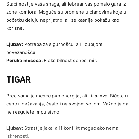
Stabilnost je vaša snaga, ali februar vas pomalo gura iz
zone komfora. Moguće su promene u planovima koje u
početku deluju neprijatno, ali se kasnije pokažu kao
korisne.
Ljubav:
Potreba za sigurnošću, ali i dubljom
povezanošću.
Poruka meseca:
Fleksibilnost donosi mir.
TIGAR
Pred vama je mesec pun energije, ali i izazova. Bićete u
centru dešavanja, često i ne svojom voljom. Važno je da
ne reagujete impulsivno.
Ljubav:
Strast je jaka, ali i konflikt moguć ako nema
iskrenosti.