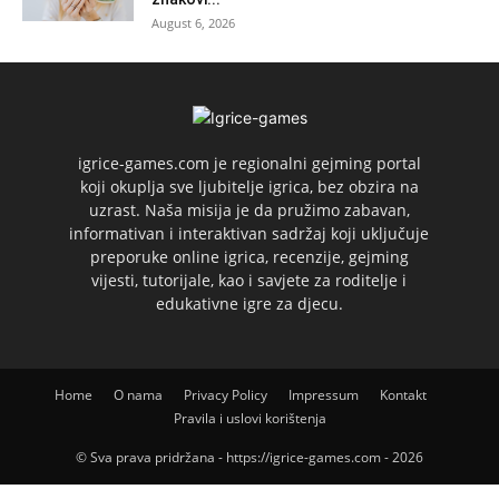
August 6, 2026
igrice-games.com je regionalni gejming portal
koji okuplja sve ljubitelje igrica, bez obzira na
uzrast. Naša misija je da pružimo zabavan,
informativan i interaktivan sadržaj koji uključuje
preporuke online igrica, recenzije, gejming
vijesti, tutorijale, kao i savjete za roditelje i
edukativne igre za djecu.
Home
O nama
Privacy Policy
Impressum
Kontakt
Pravila i uslovi korištenja
© Sva prava pridržana - https://igrice-games.com - 2026