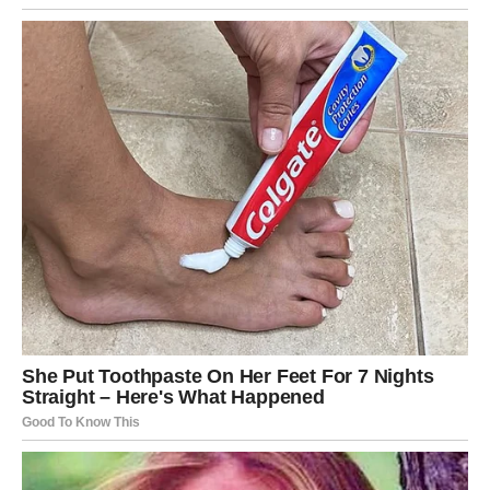
Februar vam donosi karmičke teme – vraća se ono što ste
davali. Ovo je mesec nagrade, ali i suočavanja sa
odgovornošću.
Ljubav:
Odnos se produbljuje ili završava – nema
sredine.
Poruka meseca:
Budi veran sebi.
SVINJA
Mesec donosi emotivnu stabilizaciju i unutrašnji mir.
Posle turbulentnog perioda, februar vam daje priliku da
se smirite i saberete.
Ljubav:
Toplina, pažnja i sigurnost.
Poruka meseca:
Zaslužuješ mir.