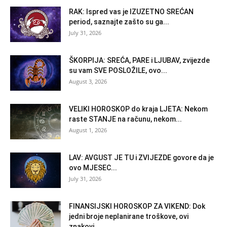
RAK: Ispred vas je IZUZETNO SREĆAN
period, saznajte zašto su ga...
July 31, 2026
ŠKORPIJA: SREĆA, PARE i LJUBAV, zvijezde
su vam SVE POSLOŽILE, ovo...
August 3, 2026
VELIKI HOROSKOP do kraja LJETA: Nekom
raste STANJE na računu, nekom...
August 1, 2026
LAV: AVGUST JE TU i ZVIJEZDE govore da je
ovo MJESEC...
July 31, 2026
FINANSIJSKI HOROSKOP ZA VIKEND: Dok
jedni broje neplanirane troškove, ovi
znakovi...