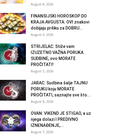
August 8, 2026
FINANSIJSKI HOROSKOP DO
KRAJA AVGUSTA: OVI znakovi
dobijaju priliku za DOBRU...
August 4, 2026
STRIJELAC: Stiže vam
IZUZETNO VAŽNA PORUKA
SUDBINE, ovo MORATE
PROČITATI!
August 5, 2026
JARAC: Sudbina šalje TAJNU
PORUKU koju MORATE
PROČITATI, saznajte sve što...
August 8, 2026
OVAN: VIKEND JE STIGAO, a uz
njega dolazi I PREDIVNO
IZNENAĐENJE,...
August 7, 2026