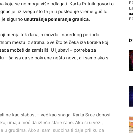
P
ka koje se ne mogu više odlagati. Karta Putnik govori o
LJ
tagnacije, iz svega što te je u poslednje vreme gušilo.
na
i je sigurno
unutrašnje pomeranje granica
.
PO
koji menja tok dana, a možda i narednog perioda.
I
dnom mestu iz straha. Sve što te čeka iza koraka koji
sada možeš da zamisliš. U ljubavi – potreba za
lu – šansa da se pokrene nešto novo, ali samo ako si
ali ne kao slabost – već kao snaga. Karta Srce donosi
 koji imaju moć da izleče stare rane. Ako si u vezi,
e u grudima. Ako si sam, sudbina ti daje priliku da