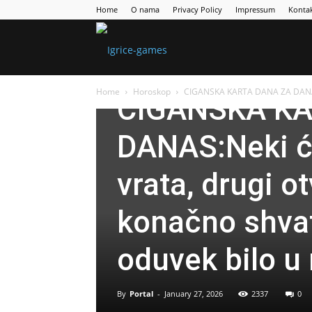
Home
O nama
Privacy Policy
Impressum
Konta
Games
Horoskop
Home
Horoskop
CIGANSKA KARTA DANA ZA DANAS:Nek
CIGANSKA KA
Portal
DANAS:Neki će
vrata, drugi ot
konačno shvati
oduvek bilo u
By
Portal
-
January 27, 2026
2337
0