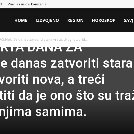
kt
Pravila i uslovi korištenja
HOME
IZDVOJENO
REGION
HOROSKOP
SAVJ
i će danas zatvoriti stara vrata, drugi otvoriti...
RTA DANA ZA
 danas zatvoriti stara
voriti nova, a treći
ti da je ono što su traž
 njima samima.