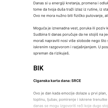
Danas si u energiji kretanja, promena i odlu
tome da tvoja duša traži izlaz iz rutine, iz s
Ovo ne mora nužno biti fizičko putovanje, al
Moguća je iznenadna vest, poruka ili poziv 
Sudbina ti danas poručuje da ne stojiš na je
moraš napraviti nosi više slobode nego što 
iskrenim razgovorom i razjašnjenjem. U pos
spreman da rizikuješ.
BIK
Ciganska karta dana: SRCE
Ovo je dan kada emocije dolaze u prvi plan, 
toplinu, ljubav, pomirenje i iskrene trenutke
danas se mogu izgovoriti reči koje dugo stoj