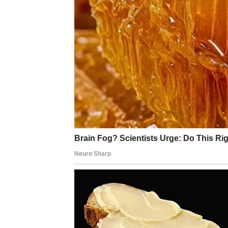
RAK
Ciganska karta dana: KUĆA
Karta Kuća donosi fokus na porodicu, koren
se povučeš u svoj svet, da se zaštitiš od sp
porodične situacije ili razgovor koji donosi 
Ovo je dan kada shvataš da prava snaga nije
prihvaćeno. Ako si imao osećaj da si emotivn
nije samo mesto, već stanje duše.
LAV
Ciganska karta dana: SUNCE