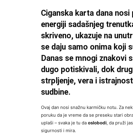
Ciganska karta dana nosi 
energiji sadašnjeg trenutk
skriveno, ukazuje na unutra
se daju samo onima koji s
Danas se mnogi znakovi s
dugo potiskivali, dok drug
strpljenje, vera i istrajn
sudbine.
Ovaj dan nosi snažnu karmičku notu. Za neke
poruku da je vreme da se preseku stari obra
uplaši – svaka je tu da
oslobodi
, da pruži j
sigurnosti i mira.