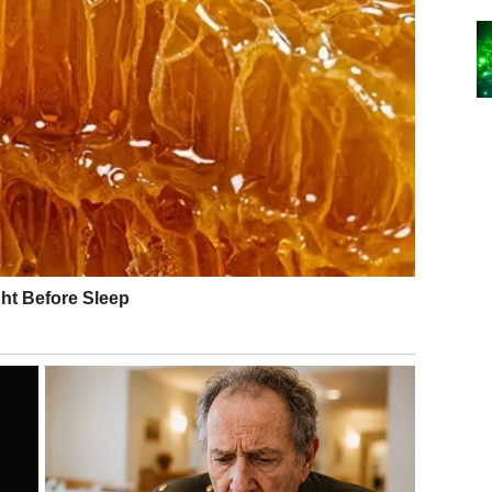
e i emocionalnu sigurnost. Danas se budi potreba da
oljašnjih uticaja i pronađeš mir. Moguće je razrešenje
olakšanje.
 u bežanju, već u stvaranju prostora gde se osećaš
o iscrpljen – danas dolazi prilika za regeneraciju. Dom