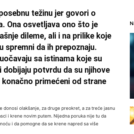
posebnu težinu jer govori o
a. Ona osvetljava ono što je
N
šnje dileme, ali i na prilike koje
u spremni da ih prepoznaju.
uočavaju sa istinama koje su
i dobijaju potvrdu da su njihove
ost konačno primećeni od strane
 donosi olakšanje, za druge preokret, a za treće jasnu
sci i krene novim putem. Nijedna poruka nije tu da
asnoću i da pomogne da se krene napred sa više