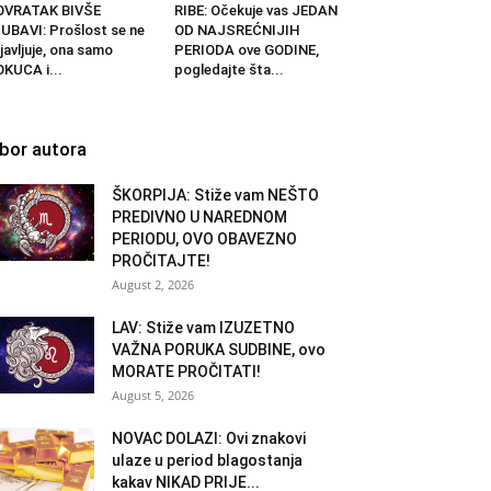
OVRATAK BIVŠE
RIBE: Očekuje vas JEDAN
UBAVI: Prošlost se ne
OD NAJSREĆNIJIH
javljuje, ona samo
PERIODA ove GODINE,
KUCA i...
pogledajte šta...
zbor autora
ŠKORPIJA: Stiže vam NEŠTO
PREDIVNO U NAREDNOM
PERIODU, OVO OBAVEZNO
PROČITAJTE!
August 2, 2026
LAV: Stiže vam IZUZETNO
VAŽNA PORUKA SUDBINE, ovo
MORATE PROČITATI!
August 5, 2026
NOVAC DOLAZI: Ovi znakovi
ulaze u period blagostanja
kakav NIKAD PRIJE...