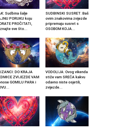
K: Sudbina šalje
SUDBINSKI SUSRET: Baš
AJNU PORUKU koju
ovim znakovima zvijezde
ORATE PROČITATI,
pripremaju susret s
znajte sve što...
OSOBOM KOJA...
LIZANCI: DO KRAJA
VODOLIJA: Ovog vikenda
EDMICE ZVIJEZDE VAM
stiže vam SREĆA kakvu
nose GOMILU PARA i
odavno niste osjetili,
VU...
zvijezde...