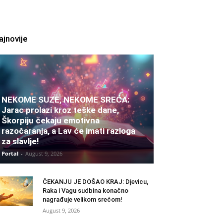
ajnovije
NEKOME SUZE, NEKOME SREĆA:
Jarac prolazi kroz teške dane,
Škorpiju čekaju emotivna
razočaranja, a Lav će imati razloga
za slavlje!
Portal
-
August 9, 2026
ČEKANJU JE DOŠAO KRAJ: Djevicu,
Raka i Vagu sudbina konačno
nagrađuje velikom srećom!
August 9, 2026