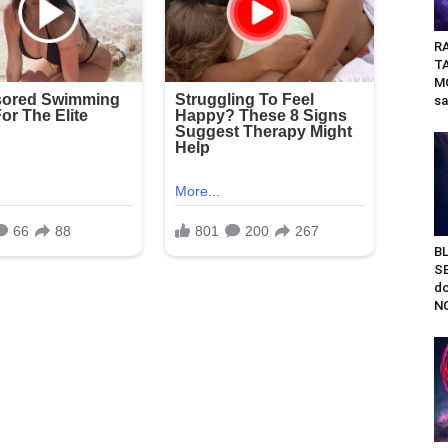
RA
T
M
sa
B
S
do
NO