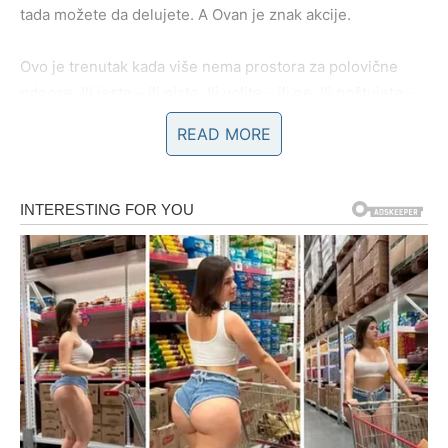
tada možete da delujete. A Ovan je znak akcije.
Ovo je trenutak kada više nema prostora za polovične
odnose. Ili jeste – ili niste. Ili volite – ili ne. Ili poštujete –
ili odlazite.
READ MORE
KARMIČKA PRAVDA NA DELU
Pravda za Ovna dolazi na nekoliko nivoa.
Posao i karijera
Ako ste imali osećaj da vas neko potcenjuje, ignoriše vaš
trud ili prisvaja vaše zasluge – sada dolazi obrt. Neko će
primetiti vaš rad. Neko će vas pohvaliti. Moguće je da
dođe do konkretne prilike, unapređenja, razgovora o
novoj poziciji ili povećanja prihoda.