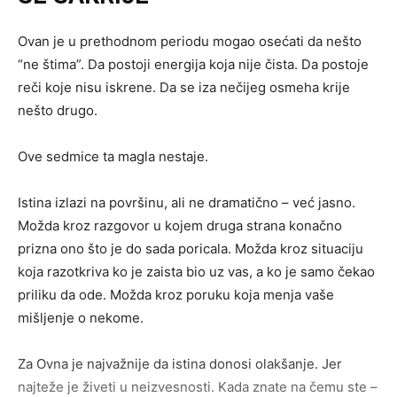
Ovan je u prethodnom periodu mogao osećati da nešto
“ne štima”. Da postoji energija koja nije čista. Da postoje
reči koje nisu iskrene. Da se iza nečijeg osmeha krije
nešto drugo.
Ove sedmice ta magla nestaje.
Istina izlazi na površinu, ali ne dramatično – već jasno.
Možda kroz razgovor u kojem druga strana konačno
prizna ono što je do sada poricala. Možda kroz situaciju
koja razotkriva ko je zaista bio uz vas, a ko je samo čekao
priliku da ode. Možda kroz poruku koja menja vaše
mišljenje o nekome.
Za Ovna je najvažnije da istina donosi olakšanje. Jer
najteže je živeti u neizvesnosti. Kada znate na čemu ste –