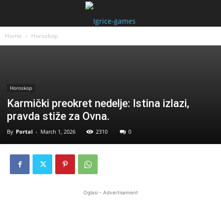
Home
Horoskop
Horoskop
Karmički preokret nedelje: Istina izlazi,
pravda stiže za Ovna.
By
Portal
-
March 1, 2026
2310
0
Oglasi - Advertisement