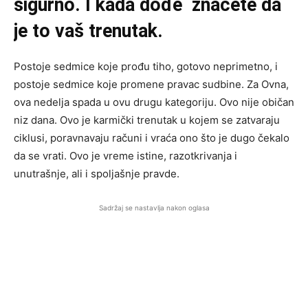
sigurno. I kada dođe znaćete da
je to vaš trenutak.
Postoje sedmice koje prođu tiho, gotovo neprimetno, i
postoje sedmice koje promene pravac sudbine. Za Ovna,
ova nedelja spada u ovu drugu kategoriju. Ovo nije običan
niz dana. Ovo je karmički trenutak u kojem se zatvaraju
ciklusi, poravnavaju računi i vraća ono što je dugo čekalo
da se vrati. Ovo je vreme istine, razotkrivanja i
unutrašnje, ali i spoljašnje pravde.
Sadržaj se nastavlja nakon oglasa