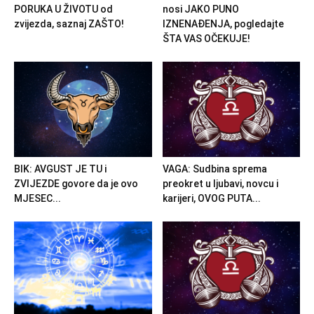
PORUKA U ŽIVOTU od
nosi JAKO PUNO
zvijezda, saznaj ZAŠTO!
IZNENAĐENJA, pogledajte
ŠTA VAS OČEKUJE!
BIK: AVGUST JE TU i
VAGA: Sudbina sprema
ZVIJEZDE govore da je ovo
preokret u ljubavi, novcu i
MJESEC...
karijeri, OVOG PUTA...