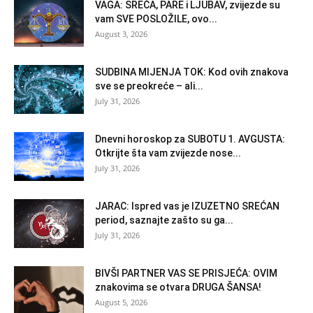
VAGA: SREĆA, PARE i LJUBAV, zvijezde su
vam SVE POSLOŽILE, ovo...
August 3, 2026
SUDBINA MIJENJA TOK: Kod ovih znakova
sve se preokreće – ali...
July 31, 2026
Dnevni horoskop za SUBOTU 1. AVGUSTA:
Otkrijte šta vam zvijezde nose...
July 31, 2026
JARAC: Ispred vas je IZUZETNO SREĆAN
period, saznajte zašto su ga...
July 31, 2026
BIVŠI PARTNER VAS SE PRISJEĆA: OVIM
znakovima se otvara DRUGA ŠANSA!
August 5, 2026