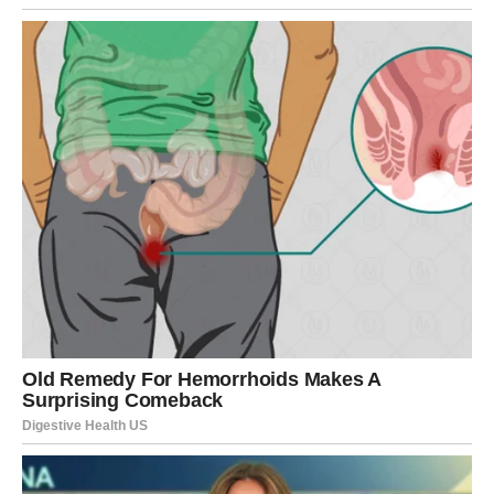
jurite za onima koji ne znaju da vas cene. Možda ćete
osetiti da vam više nije važno da dokazujete svoju
vrednost. Možda ćete po prvi put mirno reći “dosta”.
To je prava pravda.
Jer karma nije samo spoljašnji događaj. Ona je i trenutak
kada vi odlučite da sebe stavite na prvo mesto.
Ovan ove sedmice vraća samopouzdanje. Vraća osmeh.
Vraća onaj osećaj unutrašnje vatre koji ga čini posebnim.
KONKRETNI MOMENTI U TOKU
NEDELJE
Početak nedelje
donosi nemir i intuiciju da se nešto