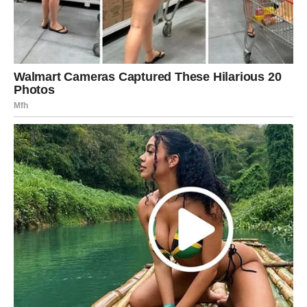
Karma radi kroz situacije u kojima se jasno vidi ko je bio
odgovoran, a ko ne. I tu Ovan izlazi kao pobednik.
Ako ste čekali odgovor vezan za posao – on dolazi. Ako
ste planirali promenu – sada se otvara realna šansa.
Finansije
Može doći do iznenadnog priliva novca, vraćanja duga,
isplate koja je kasnila ili dogovora koji donosi stabilnost.
To nije “milion preko noći”, ali je konkretno olakšanje koje
vam vraća sigurnost.
Ovan ove sedmice oseća da tlo pod nogama postaje
stabilnije.