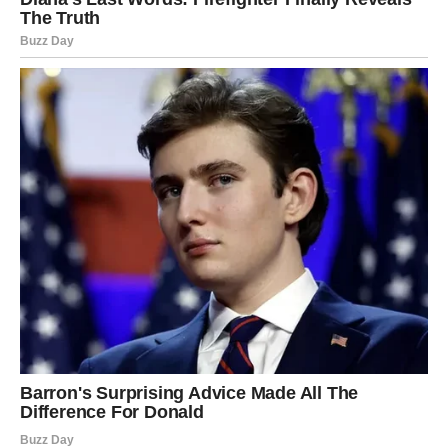
poglavlje ili da započne novo.
Moguće je i javljanje osobe iz prošlosti. Ali sada vi niste
isti. Sada znate koliko vredite. I ako ta osoba dolazi –
dolazi sa više poštovanja, sa jasnijim namerama.
Ovan više ne pristaje na polovičnu ljubav.
UNUTRAŠNJI PREOKRET –
NAJVEĆA POBEDA
Najvažniji karmički preokret dešava se unutar vas.
Možda ćete ove sedmice shvatiti da više ne želite da