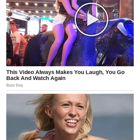
– Niste bili naivni što ste pružali šanse.
Sve to je deo vašeg karaktera. I baš zbog toga sada dolazi
nagrada.
Možda ne u obliku vatrometa. Možda ne uz dramatične
scene. Ali kroz konkretne, jasne i čiste situacije koje vam
pokazuju da ste na pravoj strani.