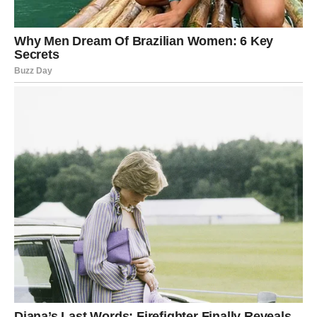
LJUBAV – KARMIČKI TEST I
NAGRADA
Ljubav je polje na kojem Ovan najviše oseća karmu. Jer
voli snažno, bez zadrške, bez kalkulacije. Ali kada je
povređen – rana je duboka.
Ova sedmica donosi razrešenje.
Ako ste u vezi koja je bila puna nejasnoća, sada dolazi
razgovor koji sve menja. Partner može pokazati
ozbiljnost, konkretne planove, želju da odnos pređe na
viši nivo. Ako je postojala distanca – sada se briše.
Ako ste sami, postoji mogućnost susreta sa osobom koja
nosi snažnu energiju – kao da je već poznajete. To može
biti karmički susret, neko ko dolazi da zatvori staro