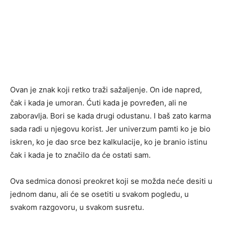
Ovan je znak koji retko traži sažaljenje. On ide napred,
čak i kada je umoran. Ćuti kada je povređen, ali ne
zaboravlja. Bori se kada drugi odustanu. I baš zato karma
sada radi u njegovu korist. Jer univerzum pamti ko je bio
iskren, ko je dao srce bez kalkulacije, ko je branio istinu
čak i kada je to značilo da će ostati sam.
Ova sedmica donosi preokret koji se možda neće desiti u
jednom danu, ali će se osetiti u svakom pogledu, u
svakom razgovoru, u svakom susretu.