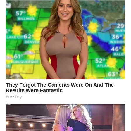
sprema. Obratite pažnju na znakove i razgovore.
Sredina nedelje
može doneti ključni razgovor, poruku ili
poslovni obrt.
Kraj nedelje
donosi olakšanje i jasniji pogled na
budućnost.
Ovo je period kada se situacije ubrzavaju. Nemojte se
plašiti brzine – vi ste znak koji zna da se snađe u pokretu.
PORUKA KARME ZA OVNA
Karma vam poručuje:
– Niste bili ludi što ste verovali.
– Niste bili slabi što ste voleli.